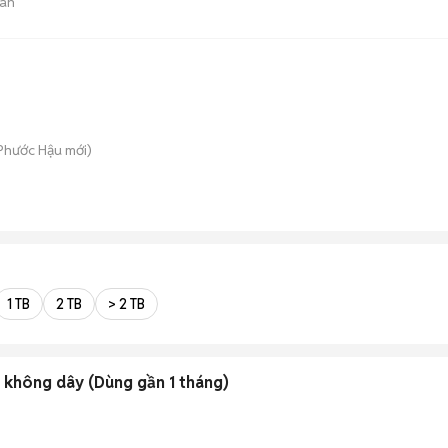
án
 Phước Hậu
mới)
1 TB
2 TB
> 2 TB
không dây (Dùng gần 1 tháng)