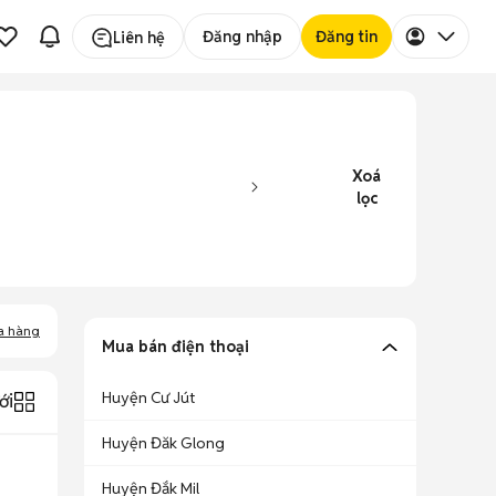
Đăng nhập
Đăng tin
Liên hệ
Xoá
lọc
a hàng
Mua bán điện thoại
Huyện Cư Jút
ới
Huyện Đăk Glong
Huyện Đắk Mil