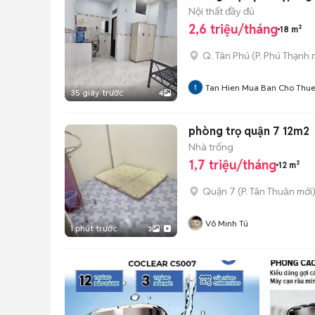
Nội thất đầy đủ
2,6 triệu/tháng
18 m²
Q. Tân Phú
(
P. Phú Thạnh
m
Tan Hien Mua Ban Cho Thu
35 giây trước
4
phòng trọ quận 7 12m2
Nhà trống
1,7 triệu/tháng
12 m²
Quận 7
(
P. Tân Thuận
mới
Võ Minh Tú
1 phút trước
3