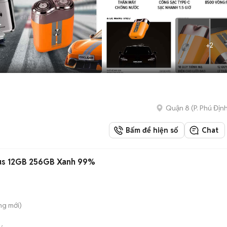
+
2
Quận 8
(
P. Phú Địn
Bấm để hiện số
Chat
Samsung Galaxy S25 Plus 12GB 256GB Xanh 99%
ông
mới)