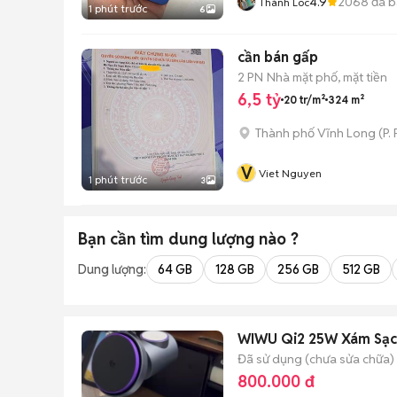
4.9
2068
đã b
Thành Loc
1 phút trước
6
cần bán gấp
2 PN
Nhà mặt phố, mặt tiền
6,5 tỷ
20 tr/m²
324 m²
Thành phố Vĩnh Long
(
P.
V
Viet Nguyen
1 phút trước
3
Bạn cần tìm
dung lượng
nào ?
Dung lượng:
64 GB
128 GB
256 GB
512 GB
WIWU Qi2 25W Xám Sạc 
Đã sử dụng (chưa sửa chữa)
800.000 đ