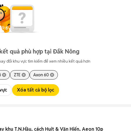
kết quả phù hợp tại Đắk Nông
hay đổi khu vực tìm kiếm để xem nhiều kết quả hơn
i
ZTE
Axon 60
 vực
Xóa tất cả bộ lọc
y khu T.N.Hầu, cách Huit & Văn Hiến, Aeon 10p