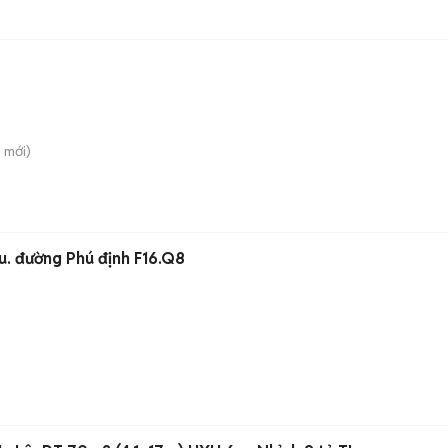
ỹ
mới)
ầu. đường Phú định F16.Q8