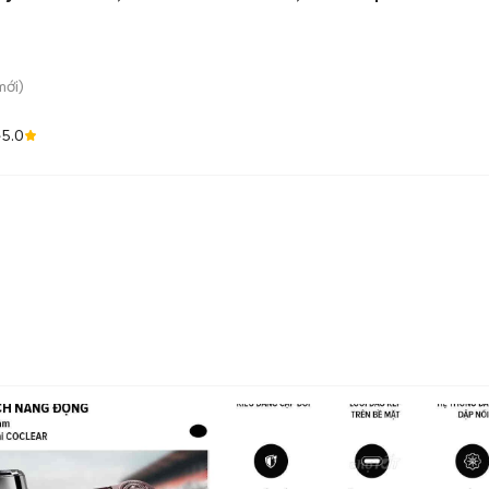
ới)
5.0
e
)