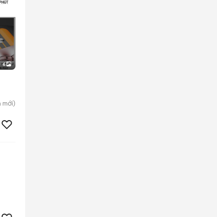
6
h
mới)