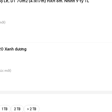
Họ Lê, DT 70m2 (4.1x17m) HXH 6m. Nhỉnh 9 tỷ TL
ới)
20 Xanh dương
húc
mới)
1 TB
2 TB
> 2 TB