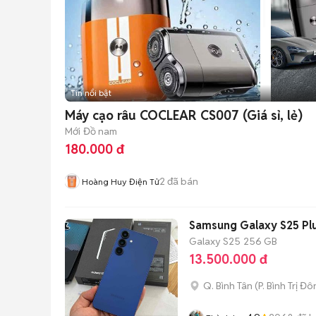
Tin nổi bật
Máy cạo râu COCLEAR CS007 (Giá sỉ, lẻ)
Mới
Đồ nam
180.000 đ
2
đã bán
Hoàng Huy Điện Tử
Galaxy S25
256 GB
13.500.000 đ
Q. Bình Tân
(
P. Bình Trị Đ