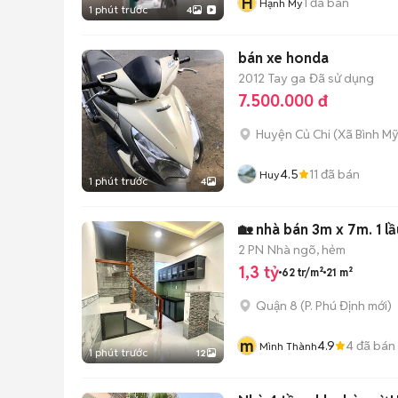
H
1
đã bán
Hạnh My
1 phút trước
4
bán xe honda
2012
Tay ga
Đã sử dụng
7.500.000 đ
Huyện Củ Chi
(
Xã Bình M
4.5
11
đã bán
Huy
1 phút trước
4
🏡 nhà bán 3m x 7m. 1 l
2 PN
Nhà ngõ, hẻm
1,3 tỷ
62 tr/m²
21 m²
Quận 8
(
P. Phú Định
mới)
m
4.9
4
đã bán
Mình Thành
1 phút trước
12