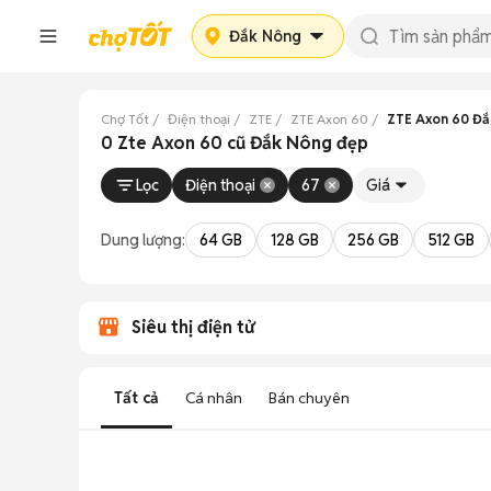
Đắk Nông
Chợ Tốt
Điện thoại
ZTE
ZTE Axon 60
ZTE Axon 60 Đ
0 Zte Axon 60 cũ Đắk Nông đẹp
Lọc
Điện thoại
67
Giá
Dung lượng:
64 GB
128 GB
256 GB
512 GB
Siêu thị điện tử
Tất cả
Cá nhân
Bán chuyên