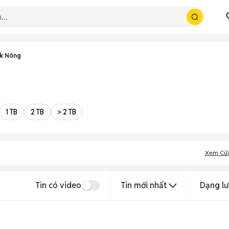
ắk Nông
1 TB
2 TB
> 2 TB
Xem Cử
Tin có video
Tin mới nhất
Dạng lư