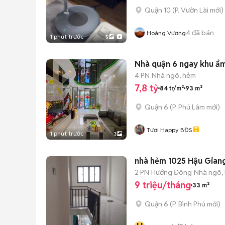
Quận 10
(
P. Vườn Lài
mới)
4
đã bán
Hoàng Vương
1 phút trước
5
Nhà quận 6 ngay khu ẩm
4 PN
Nhà ngõ, hẻm
7,8 tỷ
84 tr/m²
93 m²
Quận 6
(
P. Phú Lâm
mới)
Tươi Happy BĐS
1 phút trước
3
nhà hẻm 1025 Hậu Giang
2 PN
Hướng Đông
Nhà ngõ,
9 triệu/tháng
33 m²
Quận 6
(
P. Bình Phú
mới)