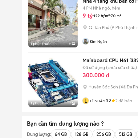
Nhà 4 tầng khu bàn cờ 
4 PN
Nhà ngõ, hẻm
9 tỷ
129 tr/m²
70 m²
Q. Tân Phú
(
P. Phú Thạnh
m
Kim Ngân
1 phút trước
11
Mainboard CPU H61 i33
Đã sử dụng (chưa sửa chữa)
300.000 đ
Huyện Sóc Sơn
(
Xã Đa P
L
3.3
2
đã bán
LÊ NHÂM
1 phút trước
1
Bạn cần tìm
dung lượng
nào ?
Dung lượng:
64 GB
128 GB
256 GB
512 GB