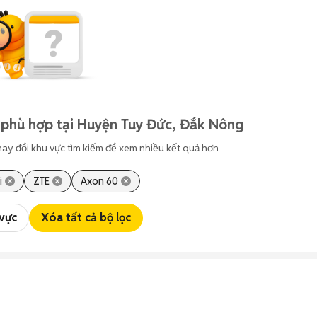
 phù hợp tại Huyện Tuy Đức, Đắk Nông
hay đổi khu vực tìm kiếm để xem nhiều kết quả hơn
i
ZTE
Axon 60
 vực
Xóa tất cả bộ lọc
0