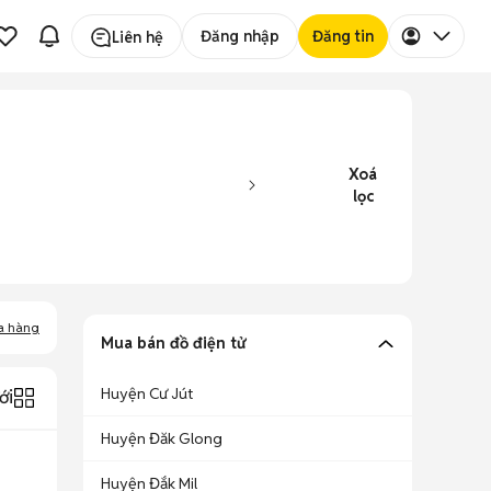
Đăng nhập
Đăng tin
Liên hệ
Xoá
lọc
a hàng
Mua bán đồ điện tử
Huyện Cư Jút
ới
Huyện Đăk Glong
Huyện Đắk Mil