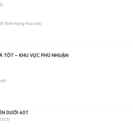
i)
(
P. Bình Hưng Hòa
mới)
Á TỐT – KHU VỰC PHÚ NHUẬN
ới)
ÉN DƯỚI 60T
YFOOD