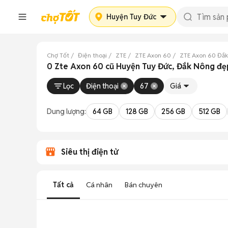
Huyện Tuy Đức
Chợ Tốt
Điện thoại
ZTE
ZTE Axon 60
ZTE Axon 60 Đắ
0 Zte Axon 60 cũ Huyện Tuy Đức, Đắk Nông đẹ
Lọc
Điện thoại
67
Giá
Dung lượng:
64 GB
128 GB
256 GB
512 GB
Siêu thị điện tử
Tất cả
Cá nhân
Bán chuyên