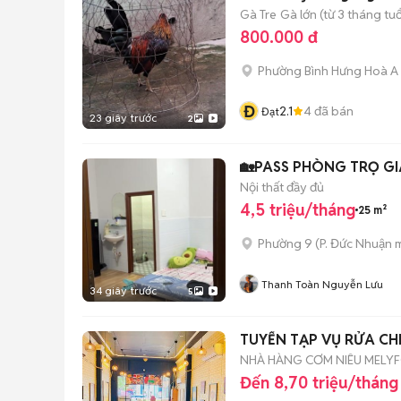
Gà Tre
Gà lớn (từ 3 tháng tuổ
800.000 đ
Phường Bình Hưng Hoà A
Đ
2.1
4
đã bán
Đạt
23 giây trước
2
🏡PASS PHÒNG TRỌ GI
Nội thất đầy đủ
4,5 triệu/tháng
25 m²
Phường 9
(
P. Đức Nhuận
m
Thanh Toàn Nguyễn Lưu
34 giây trước
5
TUYỂN TẠP VỤ RỬA CH
NHÀ HÀNG CƠM NIÊU MEL
Đến 8,70 triệu/tháng