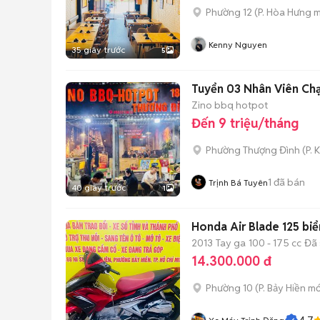
Phường 12
(
P. Hòa Hưng
m
Kenny Nguyen
35 giây trước
5
Tuyển 03 Nhân Viên Ch
Zino bbq hotpot
Đến 9 triệu/tháng
Phường Thượng Đình
(
P. 
1
đã bán
Trịnh Bá Tuyên
40 giây trước
1
Honda Air Blade 125 biể
2013
Tay ga
100 - 175 cc
Đã 
14.300.000 đ
Phường 10
(
P. Bảy Hiền
mớ
4.7