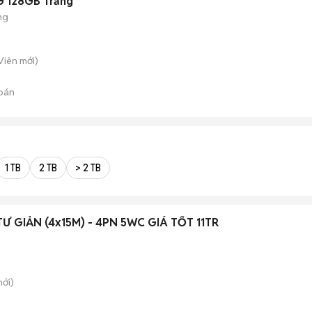
G 128GB Trắng
ng
 Viên
mới)
bán
1 TB
2 TB
> 2 TB
 GIẢN (4x15M) - 4PN 5WC GIÁ TỐT 11TR
ới)