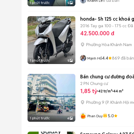
6
đã bán
Khanh Lê
1 phút trước
5
honda- Sh 125 cc khoá 
2016
Tay ga
100 - 175 cc
Đã
42.500.000 đ
Phường Hòa Khánh Nam
4.4
869
đã bán
Mạnh Hổ
1 phút trước
5
Bán chung cư đường đoàn
2 PN
Chung cư
1,85 tỷ
42 tr/m²
44 m²
Phường 9
(
P. Khánh Hội
mớ
5.0
Phan Duy
1 phút trước
6