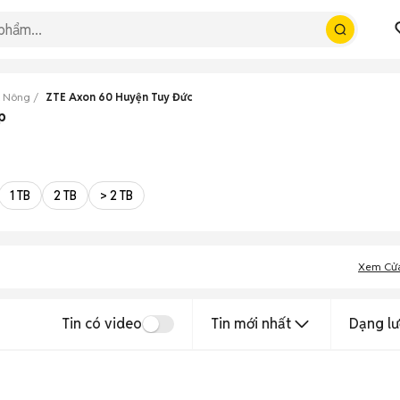
k Nông
ZTE Axon 60 Huyện Tuy Đức
p
1 TB
2 TB
> 2 TB
Xem Cử
Tin có video
Tin mới nhất
Dạng lư