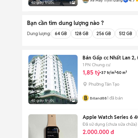
Xe Máy Trịnh Đăng
40 giây trước
5
Bạn cần tìm
dung lượng
nào ?
Dung lượng:
64 GB
128 GB
256 GB
512 GB
Bán Gấp cc Nhất Lan 2, (
1 PN
Chung cư
1,85 tỷ
37 tr/m²
50 m²
Phường Tân Tạo
B
1
đã bán
Billand88
40 giây trước
7
Apple Watch Series 6
Đã sử dụng (chưa sửa chữa)
2.000.000 đ