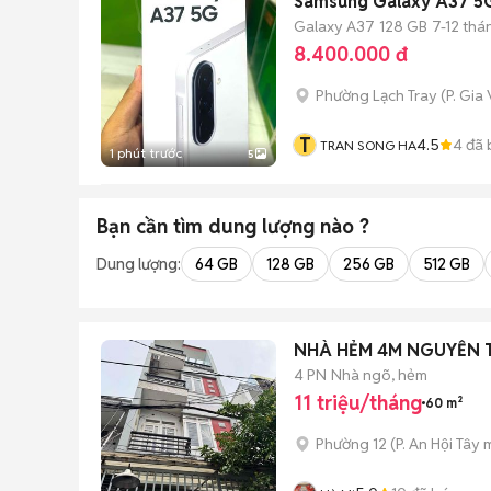
Samsung Galaxy A37 5
Galaxy A37
128 GB
7-12 thá
8.400.000 đ
Phường Lạch Tray
(
P. Gia
T
4.5
4
đã 
TRAN SONG HA
1 phút trước
5
Bạn cần tìm
dung lượng
nào ?
Dung lượng:
64 GB
128 GB
256 GB
512 GB
NHÀ HẺM 4M NGUYỄN TƯ
4 PN
Nhà ngõ, hẻm
11 triệu/tháng
60 m²
Phường 12
(
P. An Hội Tây
m