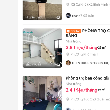
Xã Cự Khê
(
Xã Bình Minh
m
7
đã bán
Thanh
44 giây trước
5
PHÒNG TRỌ CÓ
BÀNG
Nhà trống
3,8 triệu/tháng
25 m²
Phường Phú Thạnh
THIÊN ĐƯỜNG PHÒNG TRỌ 
1 phút trước
9
ALO HOME
Phòng trọ ban công giờ 
Nhà trống
2,4 triệu/tháng
12 m²
Phường 1
(
P. Chợ Quán
mớ