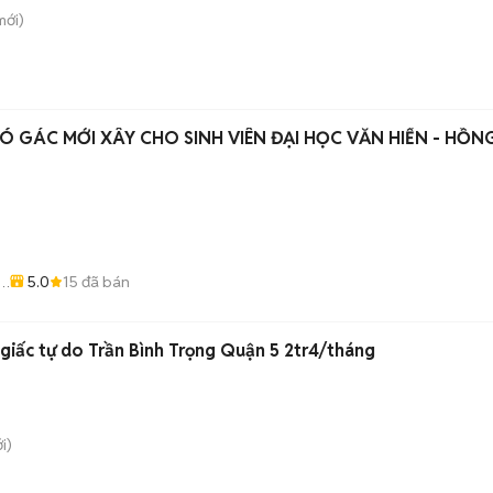
ới)
 GÁC MỚI XÂY CHO SINH VIÊN ĐẠI HỌC VĂN HIẾN - HỒN
5.0
15
đã bán
-
giấc tự do Trần Bình Trọng Quận 5 2tr4/tháng
i)