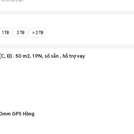
1 TB
2 TB
> 2 TB
C, Đ) . 50 m2, 1 PN, sổ sẵn , hỗ trợ vay
 40mm GPS Hồng