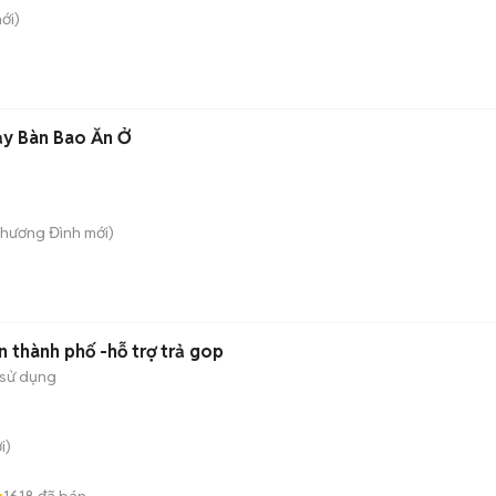
ới)
ạy Bàn Bao Ăn Ở
Khương Đình
mới)
n thành phố -hỗ trợ trả gop
sử dụng
i)
1618
đã bán