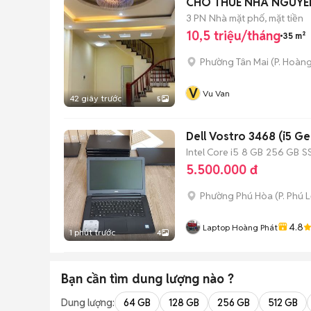
CHO THUÊ NHÀ NGUYÊ
3 PN
Nhà mặt phố, mặt tiền
10,5 triệu/tháng
35 m²
Phường Tân Mai
(
P. Hoàn
V
Vu Van
42 giây trước
5
Dell Vostro 3468 (i5 G
Intel Core i5
8 GB
256 GB
S
5.500.000 đ
Phường Phú Hòa
(
P. Phú L
4.8
Laptop Hoàng Phát
1 phút trước
4
Bạn cần tìm
dung lượng
nào ?
Dung lượng:
64 GB
128 GB
256 GB
512 GB