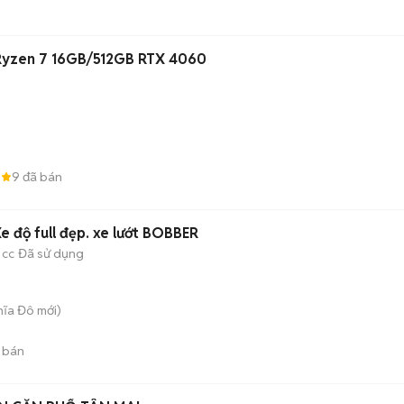
Ryzen 7 16GB/512GB RTX 4060
6
9
đã bán
 độ full đẹp. xe lướt BOBBER
 cc
Đã sử dụng
hĩa Đô
mới)
 bán