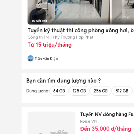
Tin nổi bật
Tuyển kỹ thuật thi công phòng xông hơi, b
Công th TNHH Kỹ Thương Hợp Phát
Từ 15 triệu/tháng
Trần Văn Điệp
Bạn cần tìm
dung lượng
nào ?
Dung lượng:
64 GB
128 GB
256 GB
512 GB
Tuyển NV đóng hàng Full
Roise VN
Đến 35.000 đ/tháng