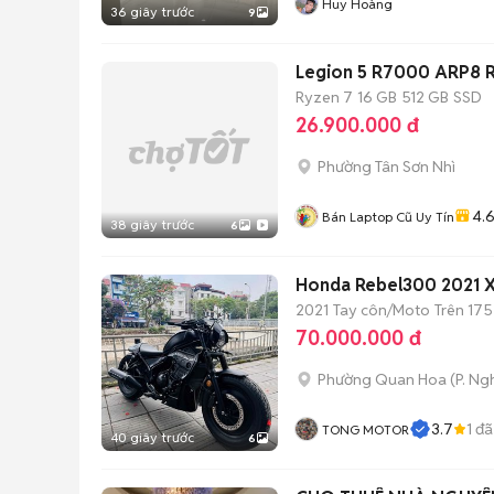
Huy Hoàng
36 giây trước
9
Legion 5 R7000 ARP8 
Ryzen 7
16 GB
512 GB
SSD
26.900.000 đ
Phường Tân Sơn Nhì
4.
Bán Laptop Cũ Uy Tín
38 giây trước
6
Honda Rebel300 2021 Xe
2021
Tay côn/Moto
Trên 175
70.000.000 đ
Phường Quan Hoa
(
P. Ng
3.7
1
đã
TONG MOTOR
40 giây trước
6