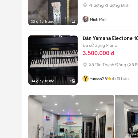
Phường Khương Đình
Minh Minh
32 giây trước
1
Đàn Yamaha Electone 10
Đã sử dụng
Piano
3.500.000 đ
Xã Tân Thạnh Đông
(
Xã P
Y
2.9
4
đã bán
Yunsan
34 giây trước
3