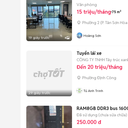
Văn phòng
15 triệu/tháng
75 m²
Phường 2
(
P. Tân Sơn Hòa
Hoàng Sơn
19 giây trước
4
Tuyển lái xe
CÔNG TY TNHH Tây trúc xan
Đến 20 triệu/tháng
Phường Định Công
Tú Anh Trinh
29 giây trước
RAM8GB DDR3 bus 160
Đã sử dụng (chưa sửa chữa)
250.000 đ