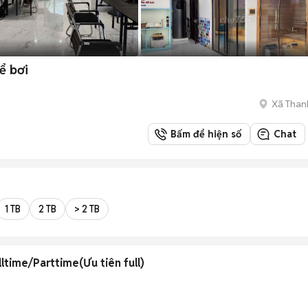
ể bơi
Xã Thanh
Bấm để hiện số
Chat
1 TB
2 TB
> 2 TB
time/Parttime(Ưu tiên full)