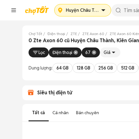
Huyện Châu Thành
Chợ Tốt
Điện thoại
ZTE
ZTE Axon 60
ZTE Axon 60 Kiê
0 Zte Axon 60 cũ Huyện Châu Thành, Kiên Gia
Lọc
Điện thoại
67
Giá
Dung lượng:
64 GB
128 GB
256 GB
512 GB
Siêu thị điện tử
Tất cả
Cá nhân
Bán chuyên