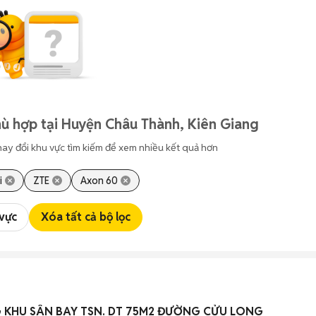
ù hợp tại Huyện Châu Thành, Kiên Giang
hay đổi khu vực tìm kiếm để xem nhiều kết quả hơn
i
ZTE
Axon 60
 vực
Xóa tất cả bộ lọc
 KHU SÂN BAY TSN. DT 75M2 ĐƯỜNG CỬU LONG