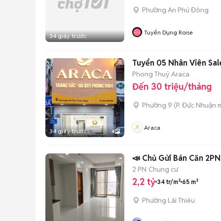
Phường An Phú Đông
Tuyển Dụng Roise
34 giây trước
Tuyển 05 Nhân Viên Sal
Phong Thuỷ Araca
Đến 30 triệu/tháng
Phường 9
(
P. Đức Nhuận
m
Araca
34 giây trước
4
📣 Chủ Gửi Bán Căn 2P
2 PN
Chung cư
2,2 tỷ
34 tr/m²
65 m²
Phường Lái Thiêu