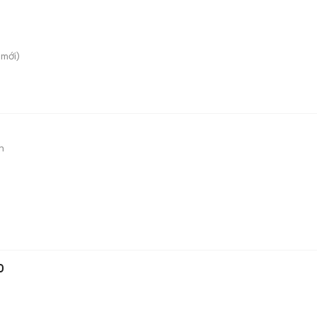
mới)
h
0