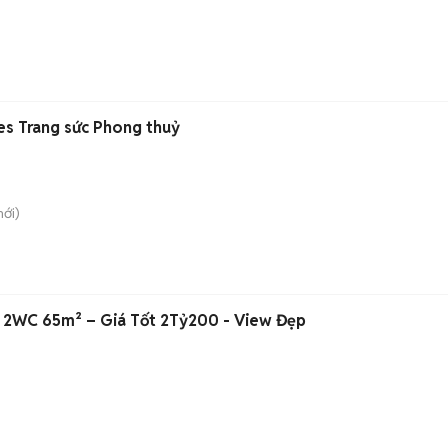
es Trang sức Phong thuỷ
ới)
N 2WC 65m² – Giá Tốt 2Tỷ200 - View Đẹp