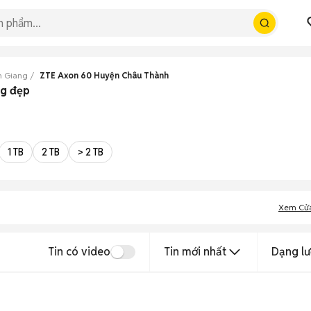
n Giang
ZTE Axon 60 Huyện Châu Thành
ng đẹp
1 TB
2 TB
> 2 TB
Xem Cử
Tin có video
Tin mới nhất
Dạng lư