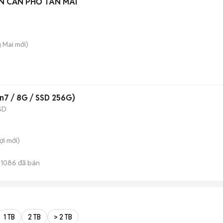
N CĂN PHỐ TÂN MAI
g Mai
mới)
en7 / 8G / SSD 256G)
SD
ợi
mới)
1086
đã bán
1 TB
2 TB
> 2 TB