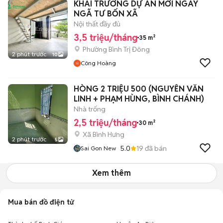
KHAI TRƯƠNG DỰ ÁN MỚI NGAY
NGÃ TƯ BỐN XÃ
Nội thất đầy đủ
3,5 triệu/tháng
35 m²
Phường Bình Trị Đông
2 phút trước
10
Công Hoàng
HÒNG 2 TRIỆU 500 (NGUYỄN VĂN
LINH + PHẠM HÙNG, BÌNH CHÁNH)
Nhà trống
2,5 triệu/tháng
30 m²
Xã Bình Hưng
2 phút trước
5
5.0
19
đã bán
Sai Gon New
Xem thêm
Mua bán đồ điện tử