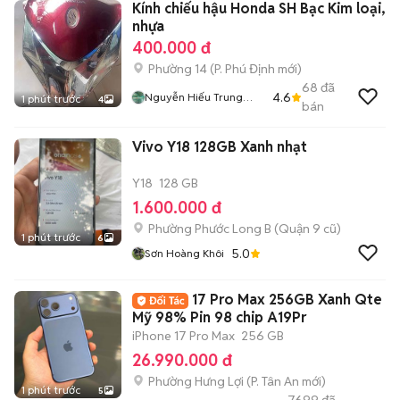
Kính chiếu hậu Honda SH Bạc Kim loại,
nhựa
400.000 đ
Phường 14
(
P. Phú Định
mới)
68
đã
4.6
Nguyễn Hiếu Trung
1 phút trước
4
bán
Khoa
Vivo Y18 128GB Xanh nhạt
Y18
128 GB
1.600.000 đ
Phường Phước Long B (Quận 9 cũ)
1 phút trước
6
5.0
Sơn Hoàng Khôi
17 Pro Max 256GB Xanh Qte
Mỹ 98% Pin 98 chip A19Pr
iPhone 17 Pro Max
256 GB
26.990.000 đ
Phường Hưng Lợi
(
P. Tân An
mới)
1 phút trước
5