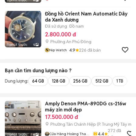
8
Đồng hồ Orient Nam Automatic Dây
da Xanh dương
Đã sử dụng
Đồ nam
2.800.000 đ
Phường An Phú Đông
1 phút trước
5
N
4.9
226
đã bán
Nip Watch
Bạn cần tìm
dung lượng
nào ?
Dung lượng:
64 GB
128 GB
256 GB
512 GB
1 TB
2 
Amply Denon PMA-890DG cs-216w
máy zin mới đẹp
17.500.000 đ
Phường Tân Chánh Hiệp
(
P. Trung Mỹ Tây
mới
272
đã
4.4
Cửa Hàng Hoàng Thao
1 phút trước
6