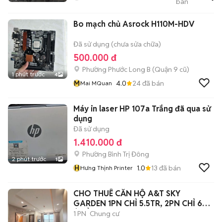
bán
Audio
Bo mạch chủ Asrock H110M-HDV
Đã sử dụng (chưa sửa chữa)
500.000 đ
Phường Phước Long B (Quận 9 cũ)
1 phút trước
4
M
4.0
24
đã bán
Mai MQuan
Máy in laser HP 107a Trắng đã qua sử
dụng
Đã sử dụng
1.410.000 đ
Phường Bình Trị Đông
2 phút trước
1
H
1.0
13
đã bán
Hưng Thịnh Printer
CHO THUÊ CĂN HỘ A&T SKY
GARDEN 1PN CHỈ 5.5TR, 2PN CHỈ 6TR
Ở LIỀN
1 PN
Chung cư