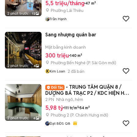
5,5 triệu/tháng
47 m²
Phường Lái Thiêu
2 phút trước
12
Trần Hạnh
Sang nhượng quán bar
Mặt bằng kinh doanh
300 triệu
140 m²
Phường Bến Nghé
(
P. Sài Gòn
mới)
2 phút trước
4
K
2
đã bán
Kim Loan
- TRUNG TÂM QUẬN 8 /
DƯƠNG BÁ TRẠC P2 / KDC HIỆN HỮU
/ HỖ TRỢ VAY
2 PN
Nhà ngõ, hẻm
5,98 tỷ
111 tr/m²
54 m²
Phường 2
(
P. Chánh Hưng
mới)
2 phút trước
6
Đạt BĐS Q8