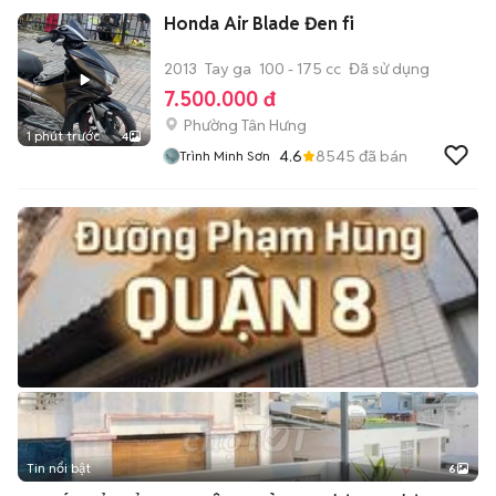
Honda Air Blade Đen fi
2013
Tay ga
100 - 175 cc
Đã sử dụng
7.500.000 đ
Phường Tân Hưng
1 phút trước
4
4.6
8545
đã bán
Trình Minh Sơn
Tin nổi bật
6
+
2