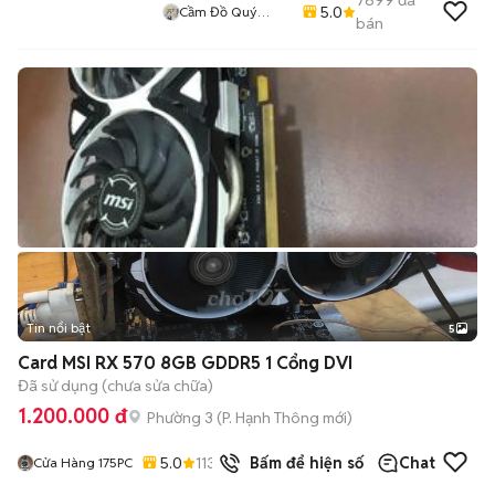
7699
đã
5.0
Cầm Đồ Quý
bán
Mobile
Tin nổi bật
5
Card MSI RX 570 8GB GDDR5 1 Cổng DVI
Đã sử dụng (chưa sửa chữa)
1.200.000 đ
Phường 3
(
P. Hạnh Thông
mới)
5.0
113
đã bán
Bấm để hiện số
Chat
Cửa Hàng 175PC