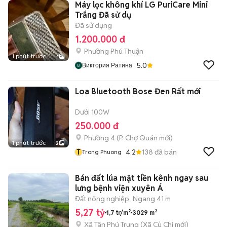
Máy lọc không khí LG PuriCare Mini
Trắng Đã sử dụ
Đã sử dụng
1.200.000 đ
Phường Phú Thuận
1 phút trước
1
5.0
Виктория Ратина
Loa Bluetooth Bose Đen Rất mới
Dưới 100W
250.000 đ
Phường 4
(
P. Chợ Quán
mới)
1 phút trước
2
T
4.2
138
đã bán
Trong Phuong
Bán đất lúa mặt tiền kênh ngay sau
lưng bệnh viện xuyên Á
Đất nông nghiệp
Ngang 41 m
5,27 tỷ
1,7 tr/m²
3029 m²
Xã Tân Phú Trung
(
Xã Củ Chi
mới)