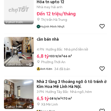
Hóa tn upto 12
Nhà may hải anh
Đến 12 triệu/tháng
Thị trấn Hà Trung
2 phút trước
Huỳnh Minh Nhựt
cần bán nhà
4 PN
Hướng Bắc
Nhà phố liền kề
6,8 tỷ
103 tr/m²
66 m²
Phường Thới An
2 phút trước
10
A
34
đã bán
Anh Kiên
Nhà 2 tầng 3 thoáng ngõ ô tô tránh ở
Kim Hoa Mê Linh Hà Nội.
3 PN
Hướng Tây Bắc
Nhà ngõ, hẻm
6,5 tỷ
38 tr/m²
170 m²
Xã Mê Linh
2 phút trước
5