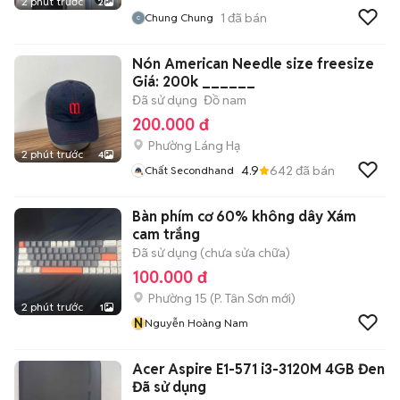
2 phút trước
2
1
đã bán
Chung Chung
Nón American Needle size freesize
Giá: 200k ______
Đã sử dụng
Đồ nam
200.000 đ
Phường Láng Hạ
2 phút trước
4
4.9
642
đã bán
Chất Secondhand
Bàn phím cơ 60% không dây Xám
cam trắng
Đã sử dụng (chưa sửa chữa)
100.000 đ
Phường 15
(
P. Tân Sơn
mới)
2 phút trước
1
N
Nguyễn Hoàng Nam
Acer Aspire E1-571 i3-3120M 4GB Đen
Đã sử dụng