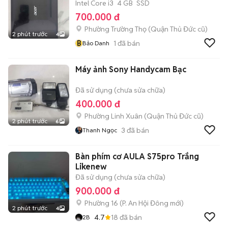
Intel Core i3
4 GB
SSD
700.000 đ
Phường Trường Thọ (Quận Thủ Đức cũ)
2 phút trước
4
B
1
đã bán
Bảo Danh
Máy ảnh Sony Handycam Bạc
Đã sử dụng (chưa sửa chữa)
400.000 đ
Phường Linh Xuân (Quận Thủ Đức cũ)
2 phút trước
6
3
đã bán
Thanh Ngọc
Bàn phím cơ AULA S75pro Trắng
Likenew
Đã sử dụng (chưa sửa chữa)
900.000 đ
Phường 16
(
P. An Hội Đông
mới)
2 phút trước
4
4.7
18
đã bán
2B