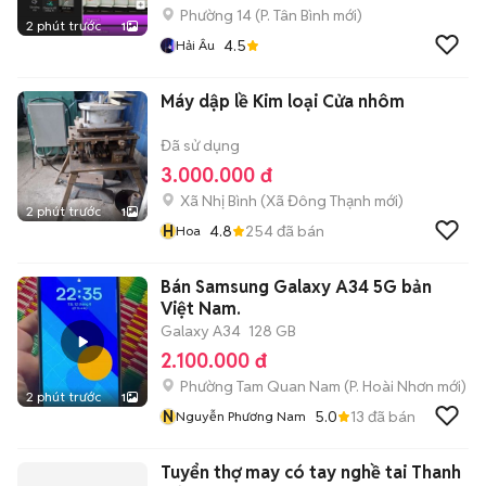
Phường 14
(
P. Tân Bình
mới)
2 phút trước
1
4.5
Hải Âu
Máy dập lề Kim loại Cửa nhôm
Đã sử dụng
3.000.000 đ
Xã Nhị Bình
(
Xã Đông Thạnh
mới)
2 phút trước
1
H
4.8
254
đã bán
Hoa
Bán Samsung Galaxy A34 5G bản
Việt Nam.
Galaxy A34
128 GB
2.100.000 đ
Phường Tam Quan Nam
(
P. Hoài Nhơn
mới)
2 phút trước
1
N
5.0
13
đã bán
Nguyễn Phương Nam
Tuyển thợ may có tay nghề tai Thanh