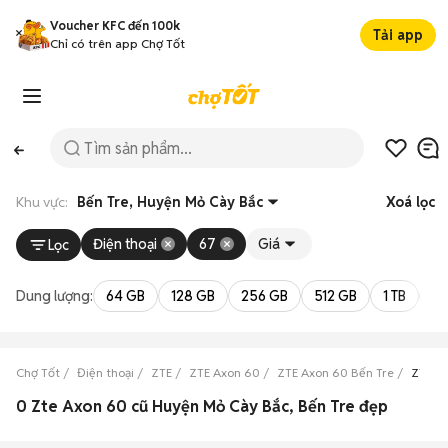
Voucher KFC đến 100k
Tải app
Chỉ có trên app Chợ Tốt
Khu vực:
Bến Tre, Huyện Mỏ Cày Bắc
Xoá lọc
Điện thoại
67
Giá
Lọc
Dung lượng:
64 GB
128 GB
256 GB
512 GB
1 TB
2 
Chợ Tốt
Điện thoại
ZTE
ZTE Axon 60
ZTE Axon 60 Bến Tre
ZTE A
0 Zte Axon 60 cũ Huyện Mỏ Cày Bắc, Bến Tre đẹp