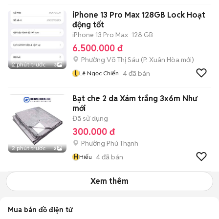
iPhone 13 Pro Max 128GB Lock Hoạt
động tốt
iPhone 13 Pro Max
128 GB
6.500.000 đ
Phường Võ Thị Sáu
(
P. Xuân Hòa
mới)
2 phút trước
3
l
4
đã bán
Lê Ngọc Chiến
Bạt che 2 da Xám trắng 3x6m Như
mới
Đã sử dụng
300.000 đ
Phường Phú Thạnh
2 phút trước
2
H
4
đã bán
Hiếu
Xem thêm
Mua bán đồ điện tử