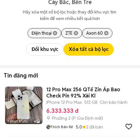
Cày Bắc, Bến Tre
Hãy xóa một số bộ lọc hoặc thay đổi khu vực tìm 
kiếm để xem nhiều kết quả hơn
Điện thoại
ZTE
Axon 60
Đổi khu vực
Xóa tất cả bộ lọc
Tin đăng mới
12 Pro Max 256 QTế Zin Áp Bao
Check Pin 92% Xài Kĩ
iPhone 12 Pro Max
512 GB
Còn bảo hành
6.333.333 đ
Phường 2
(
P. Gia Định
mới)
1 phút trước
6
5.0
2
đã bán
Thích Bán Rẻ