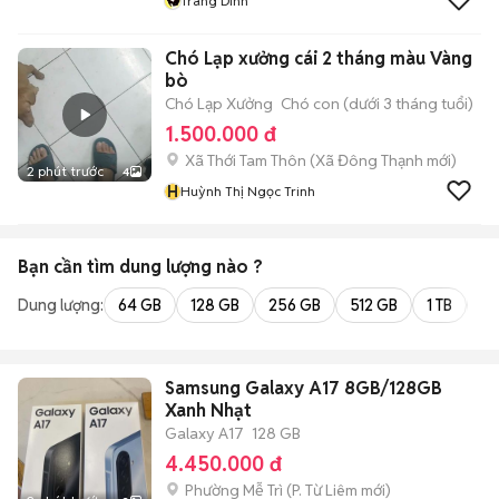
Trang Dinh
Chó Lạp xưởng cái 2 tháng màu Vàng
bò
Chó Lạp Xưởng
Chó con (dưới 3 tháng tuổi)
1.500.000 đ
Xã Thới Tam Thôn
(
Xã Đông Thạnh
mới)
2 phút trước
4
H
Huỳnh Thị Ngọc Trinh
Bạn cần tìm
dung lượng
nào ?
Dung lượng:
64 GB
128 GB
256 GB
512 GB
1 TB
2 
Samsung Galaxy A17 8GB/128GB
Xanh Nhạt
Galaxy A17
128 GB
4.450.000 đ
Phường Mễ Trì
(
P. Từ Liêm
mới)