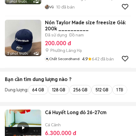
1 phút trước
6
10
đã bán
Vũ
Nón Taylor Made size freesize Giá:
200k __________
Đã sử dụng
Đồ nam
200.000 đ
Phường Láng Hạ
2 phút trước
4
4.9
642
đã bán
Chất Secondhand
Bạn cần tìm
dung lượng
nào ?
Dung lượng:
64 GB
128 GB
256 GB
512 GB
1 TB
2 
Cá Huyết Long đỏ 26-27cm
Cá Cảnh
6.300.000 đ