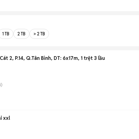
1 TB
2 TB
> 2 TB
t 2, P.14, Q.Tân Bình, DT: 6x17m, 1 trệt 3 lầu
i)
i xxl