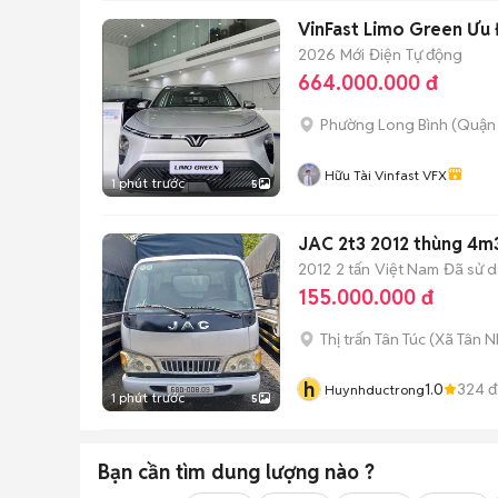
VinFast Limo Green Ưu 
2026
Mới
Điện
Tự động
664.000.000 đ
Phường Long Bình (Quận 
Hữu Tài Vinfast VFX
1 phút trước
5
JAC 2t3 2012 thùng 4m
2012
2 tấn
Việt Nam
Đã sử 
155.000.000 đ
Thị trấn Tân Túc
(
Xã Tân N
h
1.0
324
đ
Huynhductrong
1 phút trước
5
Bạn cần tìm
dung lượng
nào ?