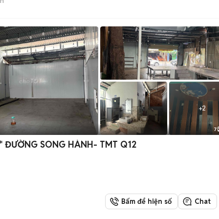
án
+
2
7
** ĐƯỜNG SONG HÀNH- TMT Q12
Bấm để hiện số
Chat