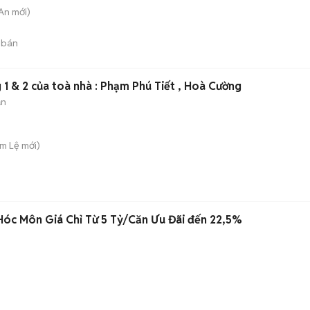
 An
mới)
 bán
1 & 2 của toà nhà : Phạm Phú Tiết , Hoà Cường
ản
ẩm Lệ
mới)
óc Môn Giá Chỉ Từ 5 Tỷ/Căn Ưu Đãi đến 22,5%