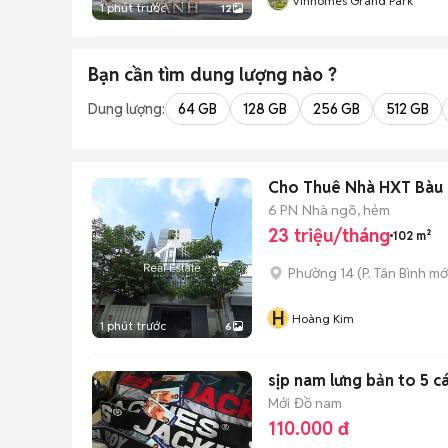
Vinhomes Grand Park
1 phút trước
12
Bạn cần tìm
dung lượng
nào ?
Dung lượng:
64 GB
128 GB
256 GB
512 GB
Cho Thuê Nhà HXT Bàu Cá
6 PN
Nhà ngõ, hẻm
23 triệu/tháng
102 m²
Phường 14
(
P. Tân Bình
mớ
H
Hoàng Kim
1 phút trước
6
sịp nam lưng bản to 5 cá
Mới
Đồ nam
110.000 đ