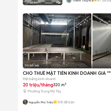
4.8
87
đã b
Thanh Thủy
1 phút trước
4
Tin nổi bật
CHO THUÊ MẶT TIỀN KINH DOANH GIÁ *
Mặt bằng kinh doanh
20 triệu/tháng
320 m²
Phường Trung Mỹ Tây
108
đã bán
Nguyễn Phú Triệu