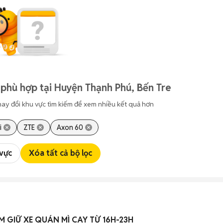
phù hợp tại Huyện Thạnh Phú, Bến Tre
hay đổi khu vực tìm kiếm để xem nhiều kết quả hơn
i
ZTE
Axon 60
 vực
Xóa tất cả bộ lọc
M GIỮ XE QUÁN MÌ CAY TỪ 16H-23H