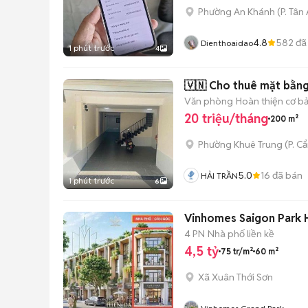
Phường An Khánh
(
P. Tân
4.8
582
đã
Dienthoaidao
1 phút trước
4
🇻🇳 Cho thuê mặt bằng 
Văn phòng
Hoàn thiện cơ b
20 triệu/tháng
200 m²
Phường Khuê Trung
(
P. C
5.0
16
đã bán
HẢI TRẦN
1 phút trước
6
Vinhomes Saigon Park H
4 PN
Nhà phố liền kề
4,5 tỷ
75 tr/m²
60 m²
Xã Xuân Thới Sơn