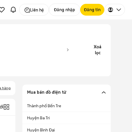
Đăng nhập
Đăng tin
Liên hệ
Xoá
lọc
a hàng
Mua bán đồ điện tử
Thành phố Bến Tre
ới
Huyện Ba Tri
Huyện Bình Đại