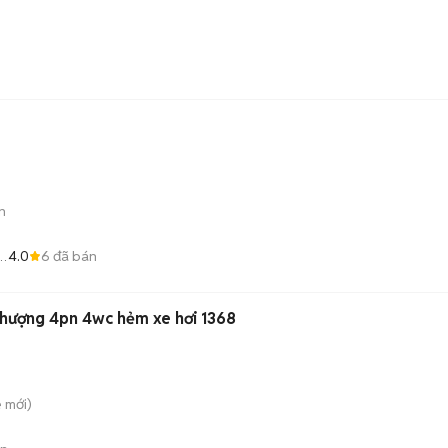
n
4.0
6
đã bán
ồ
 thượng 4pn 4wc hẻm xe hơi 1368
è
mới)