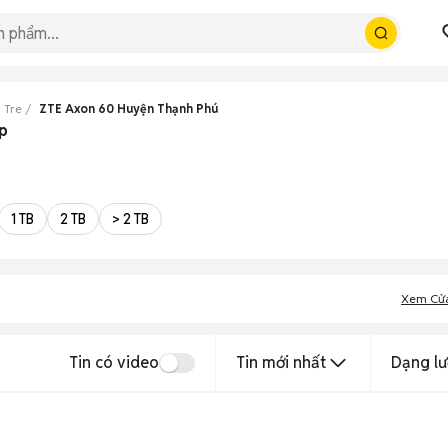
 Tre
ZTE Axon 60 Huyện Thạnh Phú
p
1 TB
2 TB
> 2 TB
Xem Cử
Tin có video
Tin mới nhất
Dạng lư