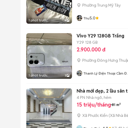
Phường Trung Mỹ Tây
5.0
Thu
1 phút trước
4
Vivo Y29 128GB Trắng
Y29
128 GB
2.900.000 đ
Phường Đông Hưng Thuậ
Thanh Lý Điện Thoại Cầm Đ
1 phút trước
3
Giá Rẻ
Nhà mới đẹp, 2 lầu sân
4 PN
Nhà ngõ, hẻm
15 triệu/tháng
81 m²
Xã Phước Kiển
(
Xã Nhà B