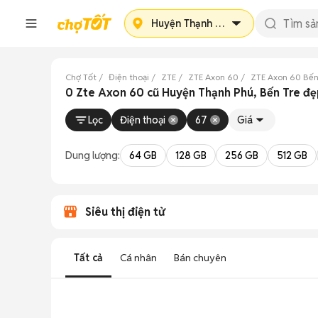
Huyện Thạnh Phú
Chợ Tốt
Điện thoại
ZTE
ZTE Axon 60
ZTE Axon 60 Bến
0 Zte Axon 60 cũ Huyện Thạnh Phú, Bến Tre đẹ
Lọc
Điện thoại
67
Giá
Dung lượng:
64 GB
128 GB
256 GB
512 GB
Siêu thị điện tử
Tất cả
Cá nhân
Bán chuyên