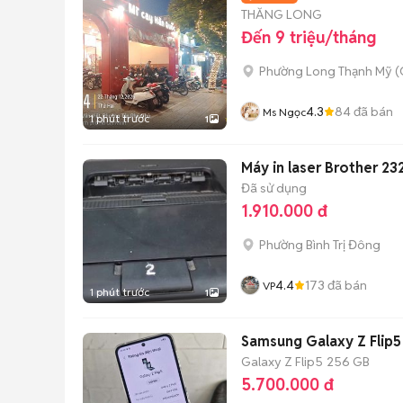
THĂNG LONG
Đến 9 triệu/tháng
Phường Long Thạnh Mỹ (
4.3
84
đã bán
Ms Ngọc
1 phút trước
1
Máy in laser Brother 23
Đã sử dụng
1.910.000 đ
Phường Bình Trị Đông
4.4
173
đã bán
VP
1 phút trước
1
Samsung Galaxy Z Flip5
Galaxy Z Flip5
256 GB
5.700.000 đ