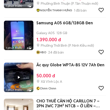
Phường Bình Thuận
(
P. Tân Thuận
mới)
1 phút trước
1
1
đã bán
NGUYỄN THANH HƯNG
Samsung A05 6GB/128GB Đen
Galaxy A05
128 GB
1.390.000 đ
Phường Thới Bình
(
P. Ninh Kiều
mới)
1 phút trước
6
H
24
đã bán
HBO
Ắc quy Globe WPTA-BS 12V 7Ah Đen
50.000 đ
Xã Vĩnh Lộc A
C
Chinn Chinn
1 phút trước
3
CHO THUÊ CĂN HỘ CARILLON 7 –
2PN 2WC 72M² NTCB – Ở LIỀN –