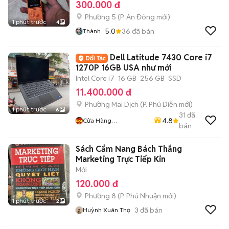
300.000 đ
Phường 5
(
P. An Đông
mới)
1 phút trước
4
5.0
36
đã bán
Thành
Dell Latitude 7430 Core i7
1270P 16GB USA như mới
Intel Core i7
16 GB
256 GB
SSD
11.400.000 đ
Phường Mai Dịch
(
P. Phú Diễn
mới)
1 phút trước
6
31
đã
4.8
Cửa Hàng
bán
LaptopMD.vn Giá SV,
Chất Lượng, Uy Tín.
Sách Cẩm Nang Bách Thắng
Marketing Trực Tiếp Kin
Mới
120.000 đ
Phường 8
(
P. Phú Nhuận
mới)
1 phút trước
2
3
đã bán
Huỳnh Xuân Thọ