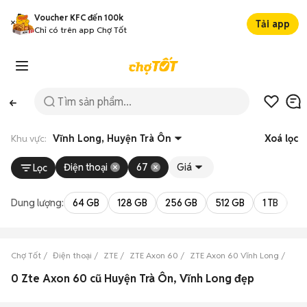
Voucher KFC đến 100k
Tải app
Chỉ có trên app Chợ Tốt
Khu vực:
Vĩnh Long, Huyện Trà Ôn
Xoá lọc
Điện thoại
67
Giá
Lọc
Dung lượng:
64 GB
128 GB
256 GB
512 GB
1 TB
2 
Chợ Tốt
Điện thoại
ZTE
ZTE Axon 60
ZTE Axon 60 Vĩnh Long
ZTE
0 Zte Axon 60 cũ Huyện Trà Ôn, Vĩnh Long đẹp