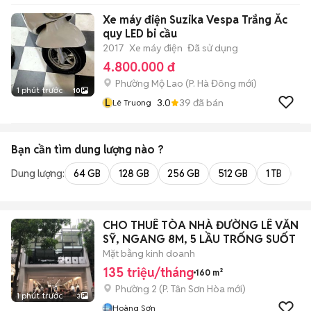
Xe máy điện Suzika Vespa Trắng Ắc
quy LED bi cầu
2017
Xe máy điện
Đã sử dụng
4.800.000 đ
Phường Mộ Lao
(
P. Hà Đông
mới)
1 phút trước
10
L
3.0
39
đã bán
Lê Truong
Bạn cần tìm
dung lượng
nào ?
Dung lượng:
64 GB
128 GB
256 GB
512 GB
1 TB
2 
CHO THUÊ TÒA NHÀ ĐƯỜNG LÊ VĂN
SỸ, NGANG 8M, 5 LẦU TRỐNG SUỐT
Mặt bằng kinh doanh
135 triệu/tháng
160 m²
Phường 2
(
P. Tân Sơn Hòa
mới)
1 phút trước
3
Hoàng Sơn