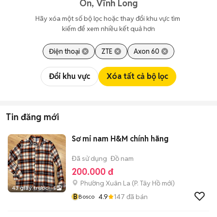
Ôn, Vĩnh Long
Hãy xóa một số bộ lọc hoặc thay đổi khu vực tìm 
kiếm để xem nhiều kết quả hơn
Điện thoại
ZTE
Axon 60
Đổi khu vực
Xóa tất cả bộ lọc
Tin đăng mới
Sơ mi nam H&M chính hãng
Đã sử dụng
Đồ nam
200.000 đ
Phường Xuân La
(
P. Tây Hồ
mới)
43 giây trước
5
B
4.9
147
đã bán
Bosco