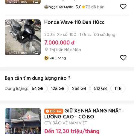
1 phút trước
5
5.0
72
đã bán
Ngọc Tài Moile
Honda Wave 110 Đen 110cc
2005
Xe số
100 - 175 cc
Đã sử dụng
7.000.000 đ
Thị trấn Hóc Môn
1 phút trước
4
b
Bui Hoang
Bạn cần tìm
dung lượng
nào ?
Dung lượng:
64 GB
128 GB
256 GB
512 GB
1 TB
2 
GIỮ XE NHÀ HÀNG NHẬT -
LƯƠNG CAO - CÓ BO
CTY BẢO VỆ NAM VIỆT
Đến 12,30 triệu/tháng