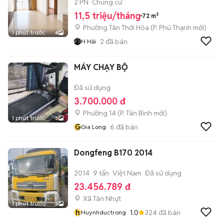
11.5TR/THÁNG
2 PN
Chung cư
11,5 triệu/tháng
72 m²
Phường Tân Thới Hòa
(
P. Phú Thạnh
mới)
1 phút trước
4
2
đã bán
H Hải
MÁY CHẠY BỘ
Đã sử dụng
3.700.000 đ
Phường 14
(
P. Tân Bình
mới)
1 phút trước
3
G
6
đã bán
Gia Long
Dongfeng B170 2014
2014
9 tấn
Việt Nam
Đã sử dụng
23.456.789 đ
Xã Tân Nhựt
1 phút trước
3
h
1.0
324
đã bán
Huynhductrong