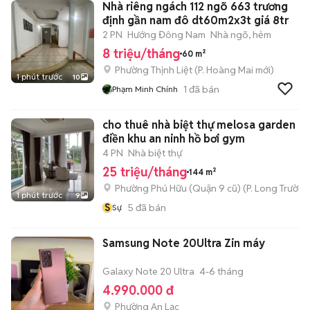
Nhà riêng ngách 112 ngõ 663 trương
định gần nam đô dt60m2x3t giá 8tr
2 PN
Hướng Đông Nam
Nhà ngõ, hẻm
8 triệu/tháng
60 m²
Phường Thịnh Liệt
(
P. Hoàng Mai
mới)
1 phút trước
10
1
đã bán
Phạm Minh Chính
cho thuê nhà biệt thự melosa garden k
điền khu an ninh hồ bơi gym
4 PN
Nhà biệt thự
25 triệu/tháng
144 m²
Phường Phú Hữu (Quận 9 cũ)
(
P. Long Trường
1 phút trước
9
S
5
đã bán
Sự
Samsung Note 20Ultra Zin máy
Galaxy Note 20 Ultra
4-6 tháng
4.990.000 đ
Phường An Lạc