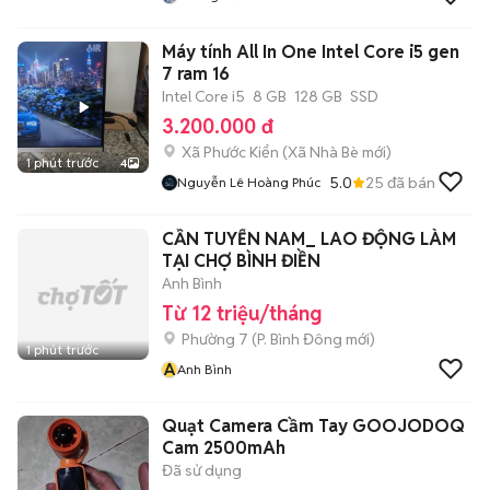
Máy tính All In One Intel Core i5 gen
7 ram 16
Intel Core i5
8 GB
128 GB
SSD
3.200.000 đ
Xã Phước Kiển
(
Xã Nhà Bè
mới)
1 phút trước
4
5.0
25
đã bán
Nguyễn Lê Hoàng Phúc
CẦN TUYỂN NAM_ LAO ĐỘNG LÀM
TẠI CHỢ BÌNH ĐIỀN
Anh Bình
Từ 12 triệu/tháng
Phường 7
(
P. Bình Đông
mới)
1 phút trước
A
Anh Bình
Quạt Camera Cầm Tay GOOJODOQ
Cam 2500mAh
Đã sử dụng