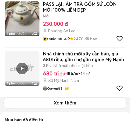
PASS LẠI ..ẤM TRÀ GỐM SỨ ..CÒN
MỚI 100% LIỀN ĐẸP
Mới
230.000 đ
Phường An Lạc
1 phút trước
3
q
4.9
2470
đã bán
Quốc Hải
Nhà chính chủ mới xây cần bán, giá
680triệu, gần chợ gần ngã e Mỹ Hạnh
3 PN
Nhà mặt phố, mặt tiền
680 triệu
15 tr/m²
44 m²
Xã Mỹ Hạnh Nam
1 phút trước
12
Quyen83
Xem thêm
Mua bán đồ điện tử