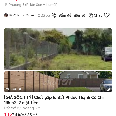
Phường 3
(
P. Tân Sơn Hòa
mới)
2
đã bán
Bấm để hiện số
Chat
Hồ Vũ Ngọc Quyên
Tin nổi bật
3
[GIÁ SỐC 1 TỶ] Chốt gấp lô đất Phước Thạnh Củ Chi
135m2, 2 mặt tiền
Đất thổ cư
Ngang 5 m
1 tỷ
7,4 tr/m²
135 m²