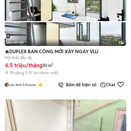
Tin nổi bật
9
+
2
🔥DUPLEX BAN CÔNG MỚI XÂY NGAY VLU
Nội thất đầy đủ
4,5 triệu/tháng
30 m²
Phường 5
(
P. An Nhơn
mới)
Bấm để hiện số
Chat
Lan Anh Ezhouse