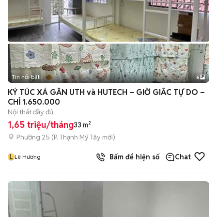
Tin nổi bật
6
+
2
KÝ TÚC XÁ GẦN UTH và HUTECH – GIỜ GIẤC TỰ DO –
CHỈ 1.650.000
Nội thất đầy đủ
1,65 triệu/tháng
33 m²
Phường 25
(
P. Thạnh Mỹ Tây
mới)
L
Bấm để hiện số
Chat
Lê Hương