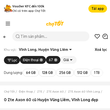
Voucher KFC đến 100k
Tải app
Chỉ có trên app Chợ Tốt
Khu vực:
Vĩnh Long, Huyện Vũng Liêm
Xoá lọc
Điện thoại
67
Giá
Lọc
Dung lượng:
64 GB
128 GB
256 GB
512 GB
1 TB
2 
Chợ Tốt
Điện thoại
ZTE
ZTE Axon 60
ZTE Axon 60 Vĩnh Long
ZTE
0 Zte Axon 60 cũ Huyện Vũng Liêm, Vĩnh Long đẹp