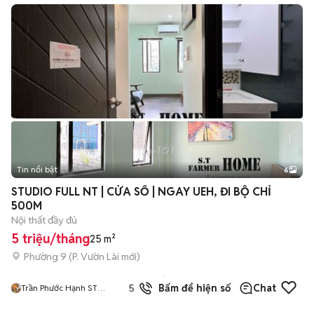
Tin nổi bật
6
+
2
STUDIO FULL NT | CỬA SỔ | NGAY UEH, ĐI BỘ CHỈ
500M
Nội thất đầy đủ
5 triệu/tháng
25 m²
Phường 9
(
P. Vườn Lài
mới)
4
đã
5.0
Bấm để hiện số
Chat
Trần Phước Hạnh ST
bán
FARMER HOME