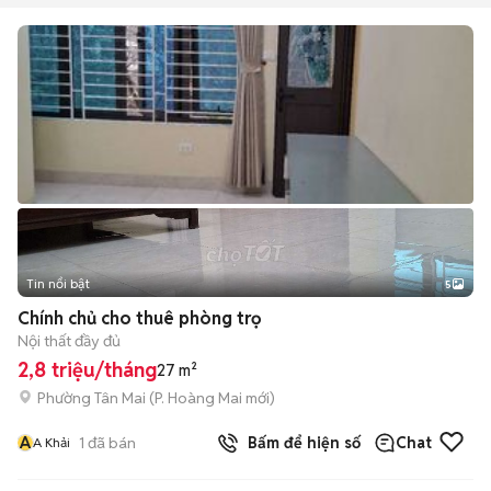
Tin nổi bật
5
Chính chủ cho thuê phòng trọ
Nội thất đầy đủ
2,8 triệu/tháng
27 m²
Phường Tân Mai
(
P. Hoàng Mai
mới)
A
1
đã bán
Bấm để hiện số
Chat
A Khải