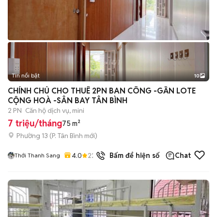
Tin nổi bật
10
+
2
CHÍNH CHỦ CHO THUÊ 2PN BAN CÔNG -GẦN LOTE
CỘNG HOÀ -SÂN BAY TÂN BÌNH
2 PN
Căn hộ dịch vụ, mini
7 triệu/tháng
75 m²
Phường 13
(
P. Tân Bình
mới)
4.0
22
đã bán
Bấm để hiện số
Chat
Thới Thanh Sang