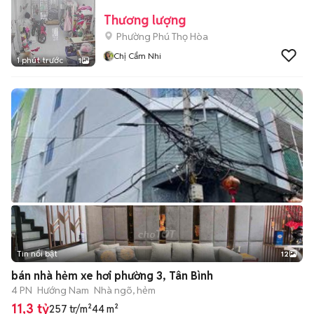
Thương lượng
Phường Phú Thọ Hòa
Chị Cẩm Nhi
1 phút trước
1
Tin nổi bật
12
+
2
bán nhà hẻm xe hơi phường 3, Tân Bình
4 PN
Hướng Nam
Nhà ngõ, hẻm
11,3 tỷ
257 tr/m²
44 m²