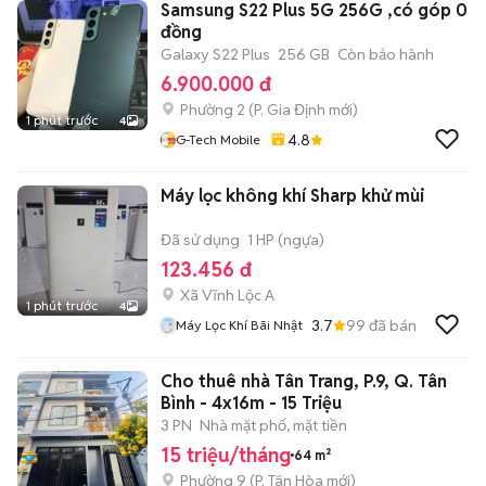
Samsung S22 Plus 5G 256G ,có góp 0
đồng
Galaxy S22 Plus
256 GB
Còn bảo hành
6.900.000 đ
Phường 2
(
P. Gia Định
mới)
1 phút trước
4
4.8
G-Tech Mobile
Máy lọc không khí Sharp khử mùi
Đã sử dụng
1 HP (ngựa)
123.456 đ
Xã Vĩnh Lộc A
1 phút trước
4
3.7
99
đã bán
Máy Lọc Khí Bãi Nhật
Cho thuê nhà Tân Trang, P.9, Q. Tân
Bình - 4x16m - 15 Triệu
3 PN
Nhà mặt phố, mặt tiền
15 triệu/tháng
64 m²
Phường 9
(
P. Tân Hòa
mới)