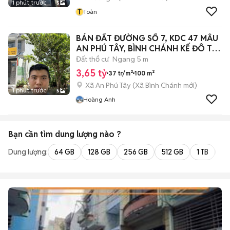
1 phút trước
5
T
Toàn
BÁN ĐẤT ĐƯỜNG SỐ 7, KDC 47 MẪU
AN PHÚ TÂY, BÌNH CHÁNH KẾ ĐÔ THỊ
VIN
Đất thổ cư
Ngang 5 m
3,65 tỷ
37 tr/m²
100 m²
Xã An Phú Tây
(
Xã Bình Chánh
mới)
1 phút trước
5
Hoàng Anh
Bạn cần tìm
dung lượng
nào ?
Dung lượng:
64 GB
128 GB
256 GB
512 GB
1 TB
2 