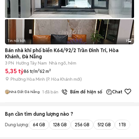
Tin nổi bật
7
+
2
Bán nhà khi phố biển K64/92/2 Trần Đình Tri, Hòa
Khánh, Đà Nẵng
3 PN
Hướng Tây Nam
Nhà ngõ, hẻm
5,35 tỷ
86 tr/m²
62 m²
Phường Hòa Minh
(
P. Hòa Khánh
mới)
1
đã bán
Bấm để hiện số
Chat
Nhà Đất Đà Nẵng
Bạn cần tìm
dung lượng
nào ?
Dung lượng:
64 GB
128 GB
256 GB
512 GB
1 TB
2 