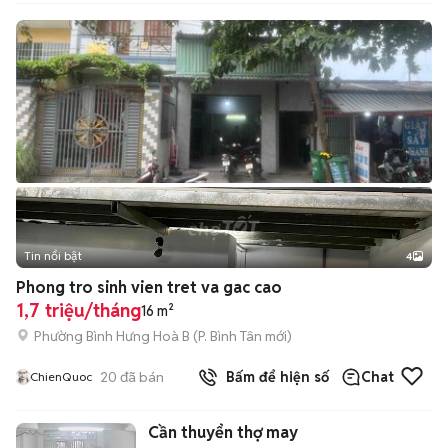
Tin nổi bật
4
Phong tro sinh vien tret va gac cao
1,7 triệu/tháng
16 m²
Phường Bình Hưng Hoà B
(
P. Bình Tân
mới)
20
đã bán
Bấm để hiện số
Chat
ChienQuoc
Cần thuyển thợ may