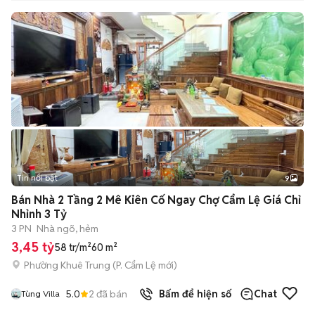
Tin nổi bật
9
+
2
Bán Nhà 2 Tầng 2 Mê Kiên Cố Ngay Chợ Cẩm Lệ Giá Chỉ
Nhỉnh 3 Tỷ
3 PN
Nhà ngõ, hẻm
3,45 tỷ
58 tr/m²
60 m²
Phường Khuê Trung
(
P. Cẩm Lệ
mới)
5.0
2
đã bán
Bấm để hiện số
Chat
Tùng Villa