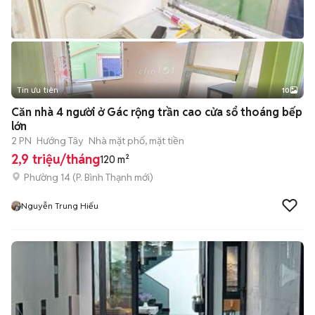
Tin ưu tiên
10
+
2
Căn nhà 4 người ở Gác rộng trần cao cửa sổ thoáng bếp
lớn
2 PN
Hướng Tây
Nhà mặt phố, mặt tiền
2,9 triệu/tháng
120 m²
Phường 14
(
P. Bình Thạnh
mới)
Nguyễn Trung Hiếu