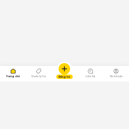
Trang chủ
Quản lý tin
Liên hệ
Tài khoản
Đăng tin
109.000 Bình chọn
Tải ứng dụng Chợ Tốt