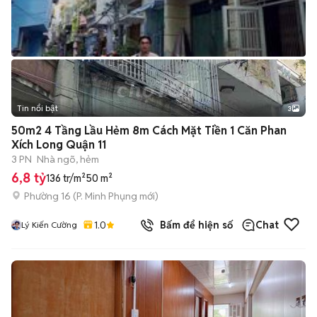
Tin nổi bật
3
50m2 4 Tầng Lầu Hẻm 8m Cách Mặt Tiền 1 Căn Phan
Xích Long Quận 11
3 PN
Nhà ngõ, hẻm
6,8 tỷ
136 tr/m²
50 m²
Phường 16
(
P. Minh Phụng
mới)
1.0
Bấm để hiện số
Chat
Lý Kiến Cường