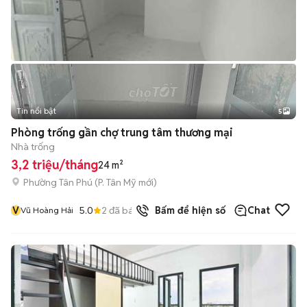
Tin nổi bật
5
Phòng trống gần chợ trung tâm thương mại
Nhà trống
3,2 triệu/tháng
24 m²
Phường Tân Phú
(
P. Tân Mỹ
mới)
V
5.0
2
đã bán
Bấm để hiện số
Chat
Vũ Hoàng Hải