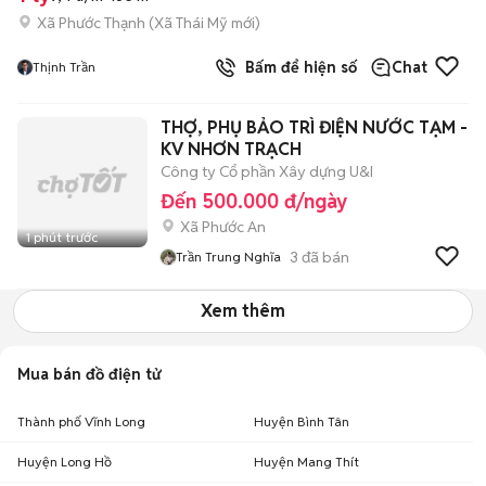
Xã Phước Thạnh
(
Xã Thái Mỹ
mới)
Bấm để hiện số
Chat
Thịnh Trần
THỢ, PHỤ BẢO TRÌ ĐIỆN NƯỚC TẠM -
KV NHƠN TRẠCH
Công ty Cổ phần Xây dựng U&I
Đến 500.000 đ/ngày
Xã Phước An
1 phút trước
3
đã bán
Trần Trung Nghĩa
Xem thêm
Mua bán đồ điện tử
Thành phố Vĩnh Long
Huyện Bình Tân
Huyện Long Hồ
Huyện Mang Thít