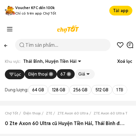
Voucher KFC đến 100k
Tải app
Chỉ có trên app Chợ Tốt
Khu vực:
Thái Bình, Huyện Tiền Hải
Xoá lọc
Điện thoại
67
Giá
Lọc
Dung lượng:
64 GB
128 GB
256 GB
512 GB
1 TB
2 
Chợ Tốt
Điện thoại
ZTE
ZTE Axon 60 Ultra
ZTE Axon 60 Ultra Thái B
0 Zte Axon 60 Ultra cũ Huyện Tiền Hải, Thái Bình đẹp