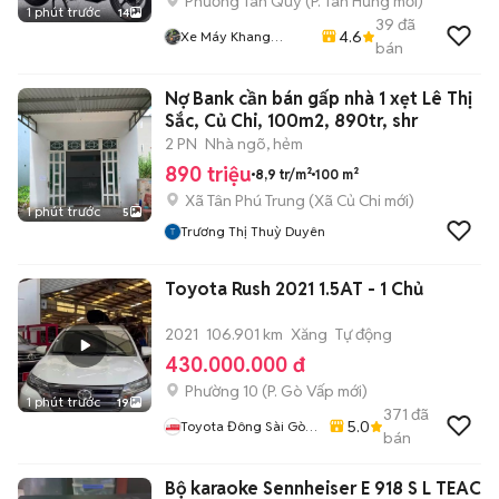
Phường Tân Quy
(
P. Tân Hưng
mới)
1 phút trước
14
39
đã
4.6
Xe Máy Khang
bán
Khang
Nợ Bank cần bán gấp nhà 1 xẹt Lê Thị
Sắc, Củ Chi, 100m2, 890tr, shr
2 PN
Nhà ngõ, hẻm
890 triệu
8,9 tr/m²
100 m²
Xã Tân Phú Trung
(
Xã Củ Chi
mới)
1 phút trước
5
Trương Thị Thuỳ Duyên
Toyota Rush 2021 1.5AT - 1 Chủ
2021
106.901 km
Xăng
Tự động
430.000.000 đ
Phường 10
(
P. Gò Vấp
mới)
1 phút trước
19
371
đã
5.0
Toyota Đông Sài Gòn|
bán
Xe Đã Qua Sử Dụng
Bộ karaoke Sennheiser E 918 S L TEAC