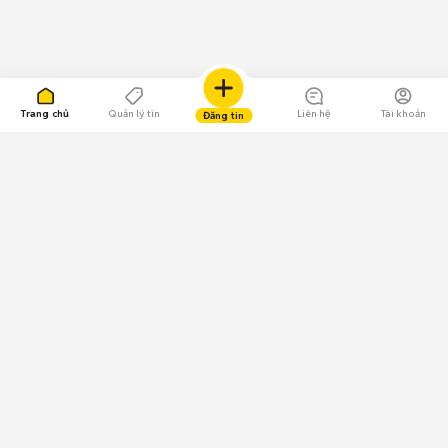
Trang chủ
Quản lý tin
Liên hệ
Tài khoản
Đăng tin
109.000 Bình chọn
Tải ứng dụng Chợ Tốt
Về Chợ Tốt
Quy chế sàn
Chính sách bảo mật
Giải quyết tranh chấp
CÔNG TY TNHH CHỢ TỐT - Người đại diện theo pháp luật:
Nguyễn Trọng Tấn; GPDKKD: 0312120782 do Sở KH & ĐT TP.HCM cấp ngày
11/01/2013;