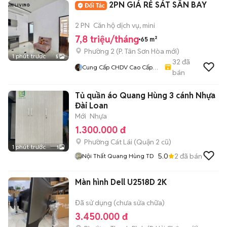
2PN GIÁ RẺ SÁT SÂN BAY
2 PN
Căn hộ dịch vụ, mini
7,8 triệu/tháng
65 m²
Phường 2
(
P. Tân Sơn Hòa
mới)
1 phút trước
5
32
đã
Cung Cấp CHDV Cao Cấp
bán
Tân Bình - Phú Nhuận
Tủ quần áo Quang Hùng 3 cánh Nhựa
Đài Loan
Mới
Nhựa
1.300.000 đ
Phường Cát Lái (Quận 2 cũ)
1 phút trước
1
5.0
2
đã bán
Nội Thất Quang Hùng TD
Màn hình Dell U2518D 2K
Đã sử dụng (chưa sửa chữa)
3.450.000 đ