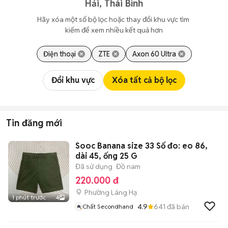
Hải, Thái Bình
Hãy xóa một số bộ lọc hoặc thay đổi khu vực tìm 
kiếm để xem nhiều kết quả hơn
Điện thoại
ZTE
Axon 60 Ultra
Đổi khu vực
Xóa tất cả bộ lọc
Tin đăng mới
Sooc Banana size 33 Số đo: eo 86,
dài 45, ống 25 G
Đã sử dụng
Đồ nam
220.000 đ
Phường Láng Hạ
1 phút trước
4
4.9
641
đã bán
Chất Secondhand