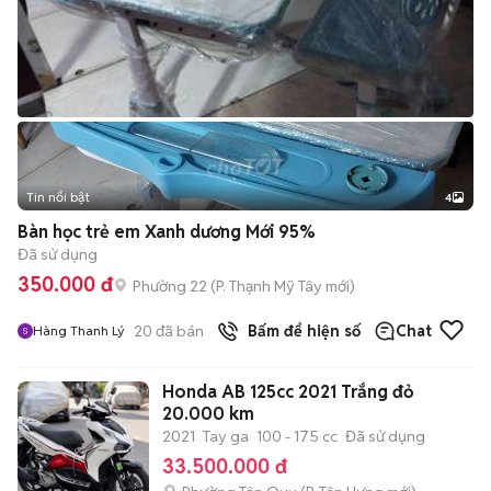
Tin nổi bật
4
Bàn học trẻ em Xanh dương Mới 95%
Đã sử dụng
350.000 đ
Phường 22
(
P. Thạnh Mỹ Tây
mới)
20
đã bán
Bấm để hiện số
Chat
Hàng Thanh Lý
Honda AB 125cc 2021 Trắng đỏ
20.000 km
2021
Tay ga
100 - 175 cc
Đã sử dụng
33.500.000 đ