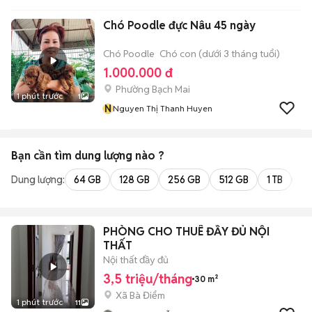
Chó Poodle đực Nâu 45 ngày
Chó Poodle
Chó con (dưới 3 tháng tuổi)
1.000.000 đ
Phường Bạch Mai
1 phút trước
1
N
Nguyen Thị Thanh Huyen
Bạn cần tìm
dung lượng
nào ?
Dung lượng:
64 GB
128 GB
256 GB
512 GB
1 TB
2 
PHÒNG CHO THUÊ ĐẦY ĐỦ NỘI
THẤT
Nội thất đầy đủ
3,5 triệu/tháng
30 m²
Xã Bà Điểm
1 phút trước
11