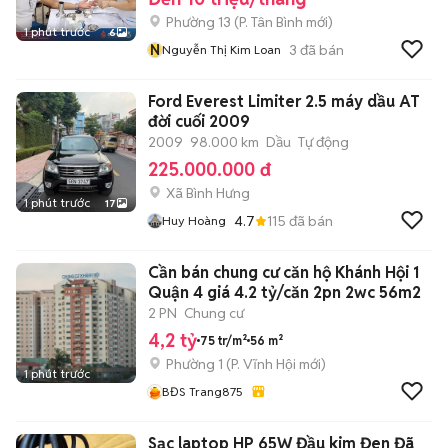
Phường 13
(
P. Tân Bình
mới)
1 phút trước
6
N
3
đã bán
Nguyễn Thị Kim Loan
Ford Everest Limiter 2.5 máy dầu AT
đời cuối 2009
2009
98.000 km
Dầu
Tự động
225.000.000 đ
Xã Bình Hưng
1 phút trước
17
4.7
115
đã bán
Huy Hoàng
Cần bán chung cư căn hộ Khánh Hội 1
Quận 4 giá 4.2 tỷ/căn 2pn 2wc 56m2
2 PN
Chung cư
4,2 tỷ
75 tr/m²
56 m²
Phường 1
(
P. Vĩnh Hội
mới)
1 phút trước
BĐS Trang875
Sạc laptop HP 65W Đầu kim Đen Đã