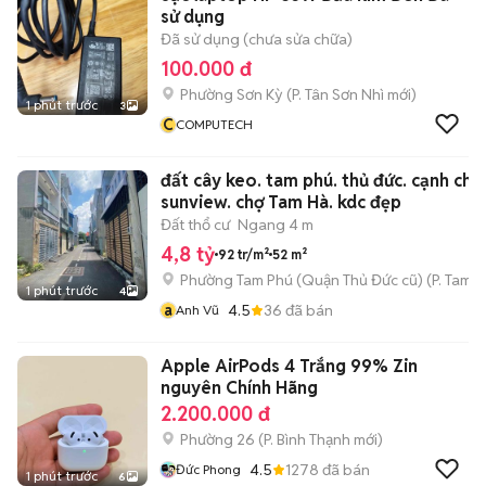
sử dụng
Đã sử dụng (chưa sửa chữa)
100.000 đ
Phường Sơn Kỳ
(
P. Tân Sơn Nhì
mới)
1 phút trước
3
C
COMPUTECH
đất cây keo. tam phú. thủ đức. cạnh chu
sunview. chợ Tam Hà. kdc đẹp
Đất thổ cư
Ngang 4 m
4,8 tỷ
92 tr/m²
52 m²
Phường Tam Phú (Quận Thủ Đức cũ)
(
P. Tam B
1 phút trước
4
a
4.5
36
đã bán
Anh Vũ
Apple AirPods 4 Trắng 99% Zin
nguyên Chính Hãng
2.200.000 đ
Phường 26
(
P. Bình Thạnh
mới)
4.5
1278
đã bán
Đức Phong
1 phút trước
6