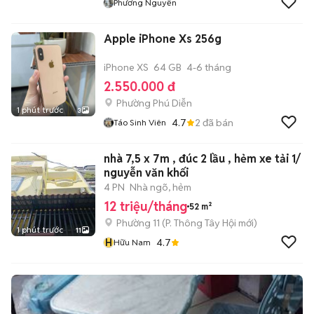
Phương Nguyễn
Apple iPhone Xs 256g
iPhone XS
64 GB
4-6 tháng
2.550.000 đ
Phường Phú Diễn
1 phút trước
3
4.7
2
đã bán
Táo Sinh Viên
nhà 7,5 x 7m , đúc 2 lầu , hẻm xe tải 1/
nguyễn văn khối
4 PN
Nhà ngõ, hẻm
12 triệu/tháng
52 m²
Phường 11
(
P. Thông Tây Hội
mới)
1 phút trước
11
H
4.7
Hữu Nam