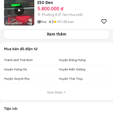
E50 Đen
5.800.000 đ
Phường 8
(
P. Tân Hòa
mới)
4.3
451
đã bán
Huy
1 phút trước
6
Xem thêm
Mua bán đồ điện tử
Thành phố Thái Bình
Huyện Đông Hưng
Huyện Hưng Hà
Huyện Kiến Xương
Huyện Quỳnh Phụ
Huyện Thái Thụy
Xem thêm
Tiện ích