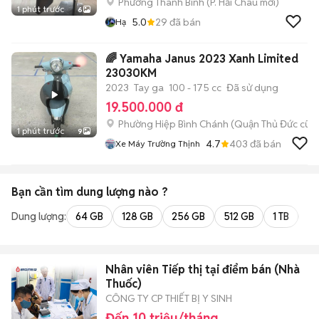
Phường Thanh Bình
(
P. Hải Châu
mới)
1 phút trước
6
5.0
29
đã bán
Hạ
🌈 Yamaha Janus 2023 Xanh Limited
23030KM
2023
Tay ga
100 - 175 cc
Đã sử dụng
19.500.000 đ
Phường Hiệp Bình Chánh (Quận Thủ Đức cũ)
1 phút trước
9
4.7
403
đã bán
Xe Máy Trường Thịnh
Bạn cần tìm
dung lượng
nào ?
Dung lượng:
64 GB
128 GB
256 GB
512 GB
1 TB
2 
Nhân viên Tiếp thị tại điểm bán (Nhà
Thuốc)
CÔNG TY CP THIẾT BỊ Y SINH
Đến 10 triệu/tháng