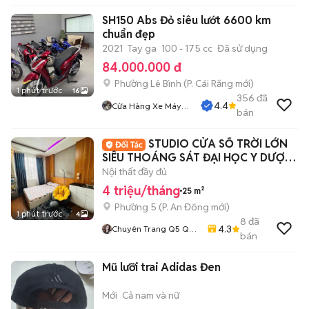
SH150 Abs Đỏ siêu lướt 6600 km
chuẩn đẹp
2021
Tay ga
100 - 175 cc
Đã sử dụng
84.000.000 đ
Phường Lê Bình
(
P. Cái Răng
mới)
1 phút trước
16
356
đã
4.4
Cửa Hàng Xe Máy
bán
Quang Sang
STUDIO CỬA SỔ TRỜI LỚN
SIÊU THOÁNG SÁT ĐẠI HỌC Y DƯỢC,
UEH, SGU, ĐHSP
Nội thất đầy đủ
4 triệu/tháng
25 m²
Phường 5
(
P. An Đông
mới)
1 phút trước
4
8
đã
4.3
Chuyên Trang Q5 Q6
bán
Q8
Mũ lưỡi trai Adidas Đen
Mới
Cả nam và nữ