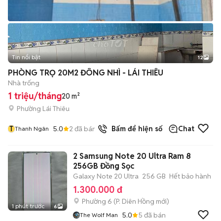
Tin nổi bật
12
+
2
PHÒNG TRỌ 20M2 ĐÔNG NHÌ - LÁI THIÊU
Nhà trống
1 triệu/tháng
20 m²
Phường Lái Thiêu
T
5.0
2
đã bán
Bấm để hiện số
Chat
Thanh Ngân
2 Samsung Note 20 Ultra Ram 8
256GB Đồng Sọc
Galaxy Note 20 Ultra
256 GB
Hết bảo hành
1.300.000 đ
Phường 6
(
P. Diên Hồng
mới)
1 phút trước
6
5.0
5
đã bán
The Wolf Man