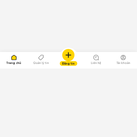
Trang chủ
Quản lý tin
Liên hệ
Tài khoản
Đăng tin
109.000 Bình chọn
Tải ứng dụng Chợ Tốt