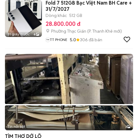
Fold 7 512GB Bạc Việt Nam BH Care +
31/7/2027
Dòng khác
512 GB
28.800.000 đ
Phường Thạc Gián
(
P. Thanh Khê
mới)
31 giây trước
6
5.0
306
đã bán
TT PHONE
Tin nổi bật
3
TÌM THỢ DỞ LÔ