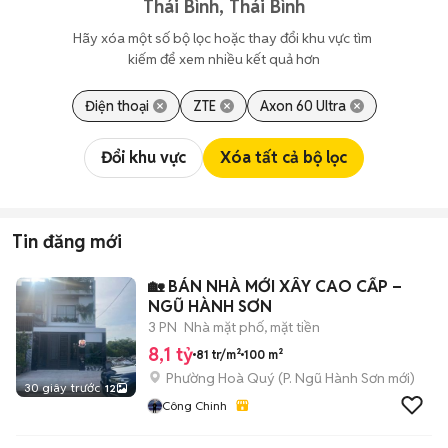
Thái Bình, Thái Bình
Hãy xóa một số bộ lọc hoặc thay đổi khu vực tìm 
kiếm để xem nhiều kết quả hơn
Điện thoại
ZTE
Axon 60 Ultra
Đổi khu vực
Xóa tất cả bộ lọc
Tin đăng mới
🏡 BÁN NHÀ MỚI XÂY CAO CẤP –
NGŨ HÀNH SƠN
3 PN
Nhà mặt phố, mặt tiền
8,1 tỷ
81 tr/m²
100 m²
Phường Hoà Quý
(
P. Ngũ Hành Sơn
mới)
30 giây trước
12
Công Chinh