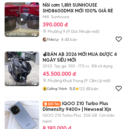
Nồi cơm 1,8lít SUNHOUSE
SHD8600DMX MỚI 100% GIÁ RẺ
Mới
Sunhouse
390.000 đ
Phường 9
(
P. Đức Nhuận
mới)
1 phút trước
6
8
đã bán
Thảo Ly
🍎BÁN AB 2026 MỚI MUA ĐƯỢC 4
NGÀY SIÊU MỚI
2023
Tay ga
100 - 175 cc
Đã sử dụng
45.500.000 đ
Phường Khuê Trung
(
P. Cẩm Lệ
mới)
1 phút trước
9
c
5.0
122
đã bán
Cường Thịnh
IQOO Z10 Turbo Plus
Dimensity 9400+ | Newseal Xịn
iQOO Z10 Turbo Plus
256 GB
Còn bảo
hành
8.190.000 đ