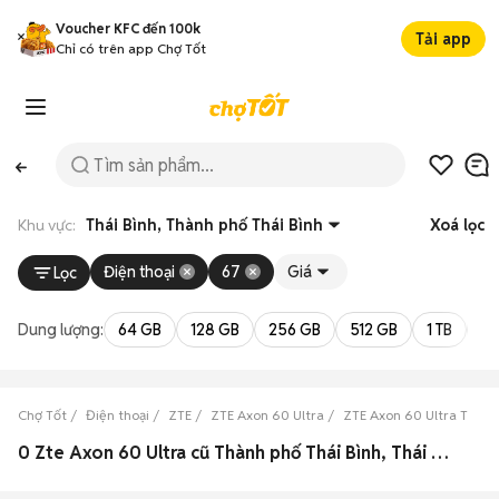
Voucher KFC đến 100k
Tải app
Chỉ có trên app Chợ Tốt
Khu vực:
Thái Bình, Thành phố Thái Bình
Xoá lọc
Điện thoại
67
Giá
Lọc
Dung lượng:
64 GB
128 GB
256 GB
512 GB
1 TB
2 
Chợ Tốt
Điện thoại
ZTE
ZTE Axon 60 Ultra
ZTE Axon 60 Ultra Thái B
0 Zte Axon 60 Ultra cũ Thành phố Thái Bình, Thái Bình đẹp