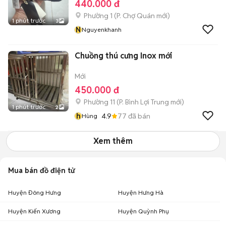
440.000 đ
Phường 1
(
P. Chợ Quán
mới)
1 phút trước
3
N
Nguyenkhanh
Chuồng thú cưng Inox mới
Mới
450.000 đ
Phường 11
(
P. Bình Lợi Trung
mới)
1 phút trước
2
h
4.9
77
đã bán
Hùng
Xem thêm
Mua bán đồ điện tử
Huyện Đông Hưng
Huyện Hưng Hà
Huyện Kiến Xương
Huyện Quỳnh Phụ