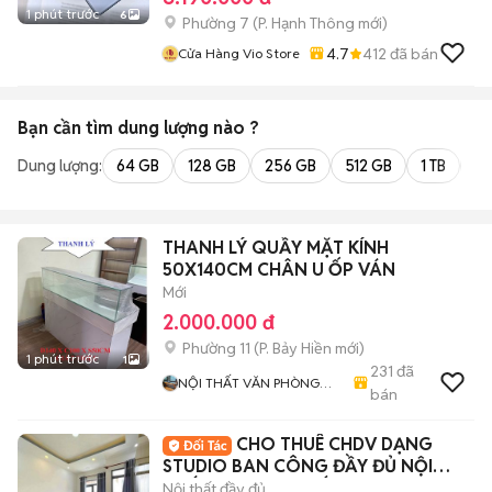
1 phút trước
6
Phường 7
(
P. Hạnh Thông
mới)
4.7
412
đã bán
Cửa Hàng Vio Store
Bạn cần tìm
dung lượng
nào ?
Dung lượng:
64 GB
128 GB
256 GB
512 GB
1 TB
2 
THANH LÝ QUẦY MẶT KÍNH
50X140CM CHÂN U ỐP VÁN
Mới
2.000.000 đ
Phường 11
(
P. Bảy Hiền
mới)
1 phút trước
1
231
đã
NỘI THẤT VĂN PHÒNG
bán
TPHCM
CHO THUÊ CHDV DẠNG
STUDIO BAN CÔNG ĐẦY ĐỦ NỘI
THẤT NGAY KCX KẾ ĐH UFM
Nội thất đầy đủ