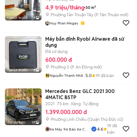
4,9 triệu/tháng
30 m²
Phường Tân Thuận Tây
(
P. Tân Thuận
mới)
1 phút trước
7
Huy Phan Megas
Máy bắn đinh Ryobi Airwave đã sử
dụng
Đã sử dụng
600.000 đ
Phường 5
(
P. An Đông
mới)
1 phút trước
2
N
5.0
19
đã bán
Nguyễn Thanh Nhã
Mercedes Benz GLC 2021 300
4MATIC BSTP
2021
75 km
Xăng
Tự động
1.399.000.000 đ
Phường Linh Chiểu (Quận Thủ Đức cũ)
Tin ưu tiên
17
19
đã
4.6
Xe Máy 96 Bán Xe Cũ
bán
Trả Góp