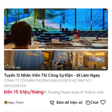
Tin nổi bật
4
Tuyển 12 Nhân Viên Thi Công Sự Kiện - Đi Làm Ngay
CÔNG TY CỔ PHẦN THƯƠNG MẠI VÀ DỊCH VỤ TÂN TVC -
0905328704
Đến 15 triệu/tháng
Phường Thạnh Xuân
(
P. Thới An
mới)
N
Bấm để hiện số
Chat
Ngọc Thịnh