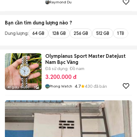
Raymond Du
Bạn cần tìm
dung lượng
nào ?
Dung lượng:
64 GB
128 GB
256 GB
512 GB
1 TB
2 
Olympianus Sport Master Datejust
Nam Bạc Vàng
Đã sử dụng
Đồ nam
3.200.000 đ
4.7
430
đã bán
Phong Watch
41 giây trước
3