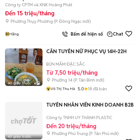
Công ty CPTM và XNK Hoàng Phát
Đến 15 triệu/tháng
Phường Thụy Phương
(
P. Đông Ngạc
mới)
H
Bấm để hiện số
Chat
Hằng
CẦN TUYỂN NỮ PHỤC VỤ 14H-22H
BÚN MẮM ĐẶC SẮC
Từ 7,50 triệu/tháng
Phường 14
(
P. Tân Bình
mới)
40 giây trước
6
v
5.0
18
đã bán
Võ Thị Thu Hà
TUYỂN NHÂN VIÊN KINH DOANH B2B
Công ty TNHH UY THÀNH PLASTIC
Đến 20 triệu/tháng
Phường Phú Trung
(
P. Tân Phú
mới)
40 giây trước