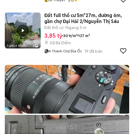
Đất full thổ cư 5m*27m, đường 6m,
gần chợ Đại Hải 2/Nguyễn Thị Sáu
Đất thổ cư
Ngang 5 m
3,85 tỷ
30 tr/m²
127 m²
Xã Bà Điểm
1 phút trước
5
19
đã bán
A Thanh Chợ Địa Ốc