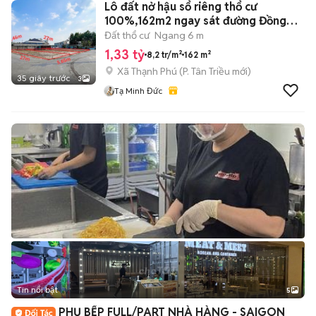
Lô đất nở hậu sổ riêng thổ cư
100%,162m2 ngay sát đường Đồng
Khởi
Đất thổ cư
Ngang 6 m
1,33 tỷ
8,2 tr/m²
162 m²
Xã Thạnh Phú
(
P. Tân Triều
mới)
35 giây trước
3
Tạ Minh Đức
Tin nổi bật
5
PHỤ BẾP FULL/PART NHÀ HÀNG - SAIGON