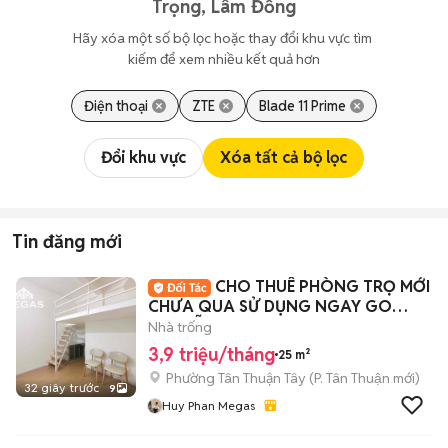
Trọng, Lâm Đồng
Hãy xóa một số bộ lọc hoặc thay đổi khu vực tìm 
kiếm để xem nhiều kết quả hơn
Điện thoại
ZTE
Blade 11 Prime
Đổi khu vực
Xóa tất cả bộ lọc
Tin đăng mới
CHO THUÊ PHÒNG TRỌ MỚI
CHƯA QUA SỬ DỤNG NGAY GO
NGUYỄN THỊ THẬP Q7
Nhà trống
3,9 triệu/tháng
25 m²
Phường Tân Thuận Tây
(
P. Tân Thuận
mới)
32 giây trước
9
Huy Phan Megas