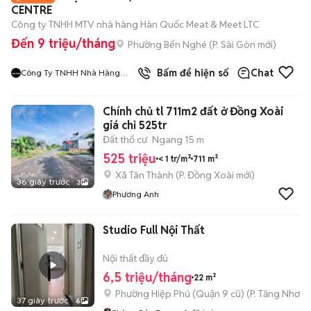
CENTRE
Công ty TNHH MTV nhà hàng Hàn Quốc Meat & Meet LTC
Đến 9 triệu/tháng
Phường Bến Nghé
(
P. Sài Gòn
mới)
9
đã bán
Bấm để hiện số
Chat
Công Ty TNHH Nhà Hàng
Hàn Quốc Meat And Meet
Chính chủ tl 711m2 đất ở Đồng Xoài
giá chỉ 525tr
Đất thổ cư
Ngang 15 m
525 triệu
< 1 tr/m²
711 m²
Xã Tân Thành
(
P. Đồng Xoài
mới)
36 giây trước
3
Phương Anh
Studio Full Nội Thất
Nội thất đầy đủ
6,5 triệu/tháng
22 m²
Phường Hiệp Phú (Quận 9 cũ)
(
P. Tăng Nhơn 
37 giây trước
6