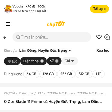
Voucher KFC đến 100k
Tải app
Chỉ có trên app Chợ Tốt
Khu vực:
Lâm Đồng, Huyện Đức Trọng
Xoá lọc
Điện thoại
67
Giá
Lọc
Dung lượng:
64 GB
128 GB
256 GB
512 GB
1 TB
2 
Chợ Tốt
Điện thoại
ZTE
ZTE Blade 11 Prime
ZTE Blade 11 Prime Lâm
0 Zte Blade 11 Prime cũ Huyện Đức Trọng, Lâm Đồng đẹp