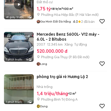
Đất thổ cư
1,75 tỷ
18 tr/m²
100 m²
Phường Hòa Hiệp Bắc
(
P. Hải Vân
mới)
41 giây trước
3
4.0
2
đã bán
Gia Minh Đất Đà Nẵng
Mercedes Benz S600L- V12 máy -
6.0L - 2 Bitubos
2007
12.345 km
Xăng
Tự động
520.000.000 đ
Phường Gia Thụy
(
P. Bồ Đề
mới)
1 phút trước
16
Long
phòng trọ giá rẻ Hương Lộ 2
Nhà trống
1,4 triệu/tháng
12 m²
Phường Bình Trị Đông A
1 phút trước
3
D
Dung