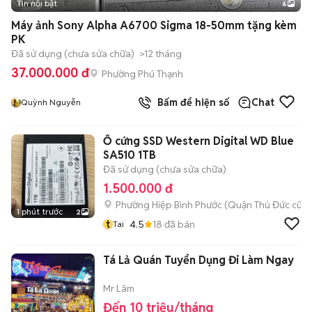
Tin nổi bật
6
+
2
Máy ảnh Sony Alpha A6700 Sigma 18-50mm tặng kèm
PK
Đã sử dụng (chưa sửa chữa)
>12 tháng
37.000.000 đ
Phường Phú Thạnh
Bấm để hiện số
Chat
Quỳnh Nguyễn
Ổ cứng SSD Western Digital WD Blue
SA510 1TB
Đã sử dụng (chưa sửa chữa)
1.500.000 đ
Phường Hiệp Bình Phước (Quận Thủ Đức cũ)
1 phút trước
2
t
4.5
18
đã bán
Tai
Tá Lả Quán Tuyển Dụng Đi Làm Ngay
Mr Lâm
Đến 10 triệu/tháng