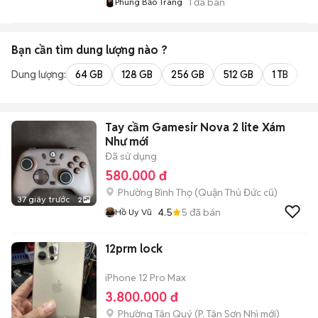
1
đã bán
Phùng Bảo Trang
Bạn cần tìm
dung lượng
nào ?
Dung lượng:
64 GB
128 GB
256 GB
512 GB
1 TB
2 
Tay cầm Gamesir Nova 2 lite Xám
Như mới
Đã sử dụng
580.000 đ
Phường Bình Thọ (Quận Thủ Đức cũ)
37 giây trước
2
4.5
5
đã bán
Hồ Uy Vũ
12prm lock
iPhone 12 Pro Max
3.800.000 đ
Phường Tân Quý
(
P. Tân Sơn Nhì
mới)