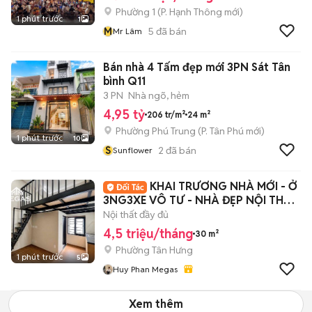
Phường 1
(
P. Hạnh Thông
mới)
1 phút trước
1
M
5
đã bán
Mr Lâm
Bán nhà 4 Tấm đẹp mới 3PN Sát Tân
bình Q11
3 PN
Nhà ngõ, hẻm
4,95 tỷ
206 tr/m²
24 m²
Phường Phú Trung
(
P. Tân Phú
mới)
1 phút trước
10
S
2
đã bán
Sunflower
KHAI TRƯƠNG NHÀ MỚI - Ở
3NG3XE VÔ TƯ - NHÀ ĐẸP NỘI THẤT
XỊN NGAY Q7
Nội thất đầy đủ
4,5 triệu/tháng
30 m²
Phường Tân Hưng
1 phút trước
5
Huy Phan Megas
Xem thêm