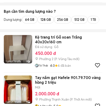
Bạn cần tìm
dung lượng
nào ?
Dung lượng:
64 GB
128 GB
256 GB
512 GB
1 TB
2 
Kệ trang trí Gỗ xoan Trắng
40x20x160 cm
Đã sử dụng
Gỗ
450.000 đ
Phường 2
(
P. Vũng Tàu
mới)
1 phút trước
3
4.0
6
đã bán
Tô Thái
Tay nắm gạt Hafele 901.79.700 vàng
hồng 2 triệu
Mới
2.000.000 đ
Phường Thạnh Xuân
(
P. Thới An
mới)
1 phút trước
4
L
5.0
Lê Thuyết