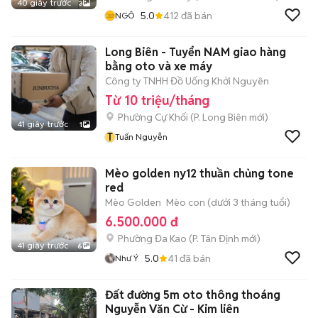
40 giây trước
3
5.0
412
đã bán
NGÔ
Long Biên - Tuyển NAM giao hàng
bằng oto và xe máy
Công ty TNHH Đồ Uống Khởi Nguyên
Từ 10 triệu/tháng
Phường Cự Khối
(
P. Long Biên
mới)
41 giây trước
1
T
Tuấn Nguyễn
Mèo golden ny12 thuần chủng tone
red
Mèo Golden
Mèo con (dưới 3 tháng tuổi)
6.500.000 đ
Phường Đa Kao
(
P. Tân Định
mới)
41 giây trước
6
5.0
41
đã bán
Như Ý
Đất đường 5m oto thông thoáng
Nguyễn Văn Cừ - Kim liên