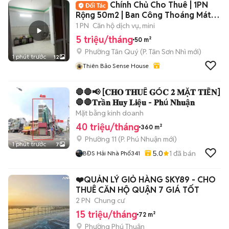
Chính Chủ Cho Thuê | 1PN
Rộng 50m2 | Ban Công Thoáng Mát |
Full NT
1 PN
Căn hộ dịch vụ, mini
5 triệu/tháng
50 m²
Phường Tân Quý
(
P. Tân Sơn Nhì
mới)
1 phút trước
12
Thiên Bảo Sense House
🛑🛑📢 [𝐂𝐇𝐎 𝐓𝐇𝐔Ê 𝐆Ó𝐂 𝟐 𝐌Ặ𝐓 𝐓𝐈Ề𝐍]
🛑🛑𝐓𝐫ầ𝐧 𝐇𝐮𝐲 𝐋𝐢ệ𝐮 - 𝐏𝐡ú 𝐍𝐡𝐮ậ𝐧
Mặt bằng kinh doanh
40 triệu/tháng
360 m²
Phường 11
(
P. Phú Nhuận
mới)
1 phút trước
7
5.0
1
đã bán
BĐS Hải Nhà Phố341
❤️QUẢN LÝ GIỎ HÀNG SKY89 - CHO
THUÊ CĂN HỘ QUẬN 7 GIÁ TỐT
2 PN
Chung cư
15 triệu/tháng
72 m²
Phường Phú Thuận