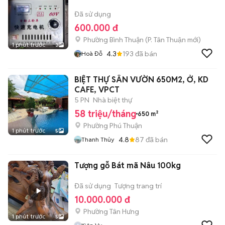
Đã sử dụng
600.000 đ
Phường Bình Thuận
(
P. Tân Thuận
mới)
1 phút trước
3
4.3
193
đã bán
Hoà Đỗ
BIỆT THỰ SÂN VƯỜN 650M2, Ở, KD
CAFE, VPCT
5 PN
Nhà biệt thự
58 triệu/tháng
650 m²
Phường Phú Thuận
1 phút trước
5
4.8
87
đã bán
Thanh Thủy
Tượng gỗ Bát mã Nâu 100kg
Đã sử dụng
Tượng trang trí
10.000.000 đ
Phường Tân Hưng
1 phút trước
5