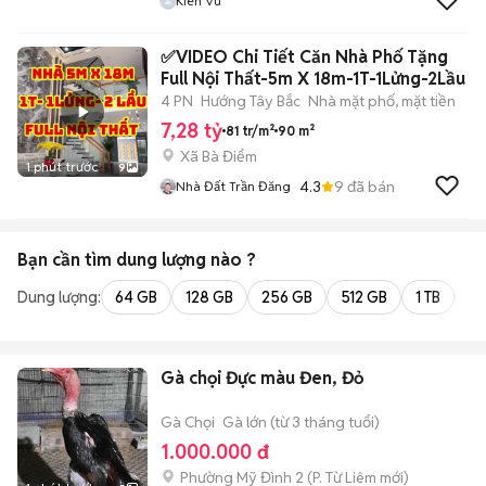
Kiên Vu
✅VIDEO Chi Tiết Căn Nhà Phố Tặng
Full Nội Thất-5m X 18m-1T-1Lửng-2Lầu
4 PN
Hướng Tây Bắc
Nhà mặt phố, mặt tiền
7,28 tỷ
81 tr/m²
90 m²
Xã Bà Điểm
1 phút trước
9
4.3
9
đã bán
Nhà Đất Trần Đăng
Bạn cần tìm
dung lượng
nào ?
Dung lượng:
64 GB
128 GB
256 GB
512 GB
1 TB
2 
Gà chọi Đực màu Đen, Đỏ
Gà Chọi
Gà lớn (từ 3 tháng tuổi)
1.000.000 đ
Phường Mỹ Đình 2
(
P. Từ Liêm
mới)