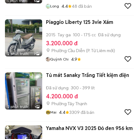
1 phút trước
5
4.4
48
đã bán
Long
Piaggio Liberty 125 3vie Xám
2015
Tay ga
100 - 175 cc
Đã sử dụng
3.200.000 đ
Phường Cầu Diễn
(
P. Từ Liêm
mới)
2 phút trước
7
4.9
Quỳnh Chi
Tủ mát Sanaky Trắng Tiết kiệm điện
Đã sử dụng
300 - 399 lít
4.200.000 đ
Phường Tây Thạnh
2 phút trước
1
m
4.4
3309
đã bán
Mai
Yamaha NVX V3 2025 Đỏ đen 956 km