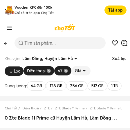
Voucher KFC đến 100k
Tải app
Chỉ có trên app Chợ Tốt
Khu vực:
Lâm Đồng, Huyện Lâm Hà
Xoá lọc
Điện thoại
67
Giá
Lọc
Dung lượng:
64 GB
128 GB
256 GB
512 GB
1 TB
2 
Chợ Tốt
Điện thoại
ZTE
ZTE Blade 11 Prime
ZTE Blade 11 Prime Lâm
0 Zte Blade 11 Prime cũ Huyện Lâm Hà, Lâm Đồng đẹp