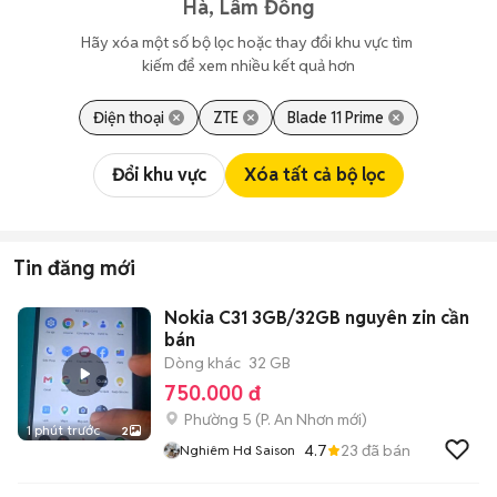
Hà, Lâm Đồng
Hãy xóa một số bộ lọc hoặc thay đổi khu vực tìm 
kiếm để xem nhiều kết quả hơn
Điện thoại
ZTE
Blade 11 Prime
Đổi khu vực
Xóa tất cả bộ lọc
Tin đăng mới
Nokia C31 3GB/32GB nguyên zin cần
bán
Dòng khác
32 GB
750.000 đ
Phường 5
(
P. An Nhơn
mới)
1 phút trước
2
4.7
23
đã bán
Nghiêm Hd Saison