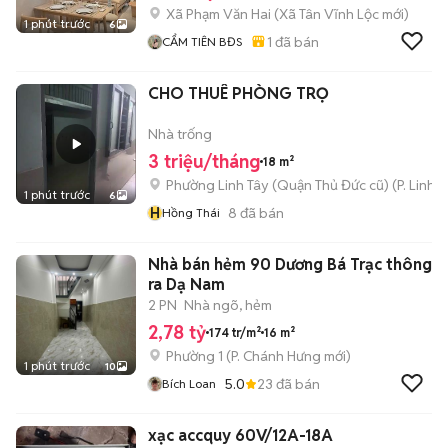
Xã Phạm Văn Hai
(
Xã Tân Vĩnh Lộc
mới)
1 phút trước
6
1
đã bán
CẨM TIÊN BĐS
CHO THUÊ PHÒNG TRỌ
Nhà trống
3 triệu/tháng
18 m²
Phường Linh Tây (Quận Thủ Đức cũ)
(
P. Linh 
1 phút trước
6
H
8
đã bán
Hồng Thái
Nhà bán hẻm 90 Dương Bá Trạc thông
ra Dạ Nam
2 PN
Nhà ngõ, hẻm
2,78 tỷ
174 tr/m²
16 m²
Phường 1
(
P. Chánh Hưng
mới)
1 phút trước
10
5.0
23
đã bán
Bích Loan
xạc accquy 60V/12A-18A