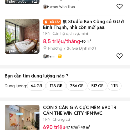
1 phút trước
9
Homes With Tran
🎀 Studio Ban Công có GU ở
Bình Thạnh, nhà còn mới ạaa
1 PN
Căn hộ dịch vụ, mini
8,5 triệu/tháng
40 m²
Phường 7
(
P. Gia Định
mới)
1 phút trước
6
Benn
Bạn cần tìm
dung lượng
nào ?
Dung lượng:
64 GB
128 GB
256 GB
512 GB
1 TB
2 
CÒN 2 CĂN GIÁ CỰC MỀM 690TR
CĂN THE WIN CITY 1PN1WC
1 PN
Chung cư
690 triệu
17 tr/m²
40 m²