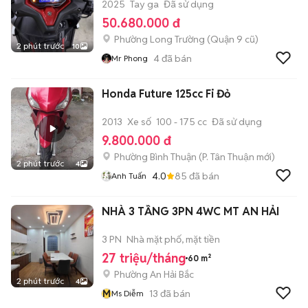
2025
Tay ga
Đã sử dụng
50.680.000 đ
Phường Long Trường (Quận 9 cũ)
2 phút trước
10
4
đã bán
Mr Phong
Honda Future 125cc Fi Đỏ
2013
Xe số
100 - 175 cc
Đã sử dụng
9.800.000 đ
Phường Bình Thuận
(
P. Tân Thuận
mới)
2 phút trước
4
4.0
85
đã bán
Anh Tuấn
NHÀ 3 TẦNG 3PN 4WC MT AN HẢI
3 PN
Nhà mặt phố, mặt tiền
27 triệu/tháng
60 m²
Phường An Hải Bắc
2 phút trước
4
M
13
đã bán
Ms Diễm