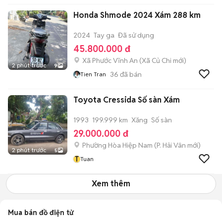
Honda Shmode 2024 Xám 288 km
2024
Tay ga
Đã sử dụng
45.800.000 đ
Xã Phước Vĩnh An
(
Xã Củ Chi
mới)
2 phút trước
9
36
đã bán
Tien Tran
Toyota Cressida Số sàn Xám
1993
199.999 km
Xăng
Số sàn
29.000.000 đ
Phường Hòa Hiệp Nam
(
P. Hải Vân
mới)
2 phút trước
5
T
Tuan
Xem thêm
Mua bán đồ điện tử