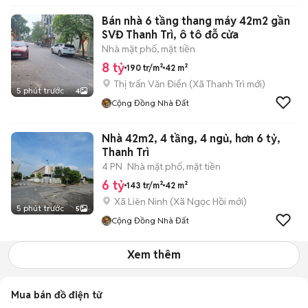
Bán nhà 6 tầng thang máy 42m2 gần
SVĐ Thanh Trì, ô tô đỗ cửa
Nhà mặt phố, mặt tiền
8 tỷ
190 tr/m²
42 m²
Thị trấn Văn Điển
(
Xã Thanh Trì
mới)
5 phút trước
4
Cộng Đồng Nhà Đất
Nhà 42m2, 4 tầng, 4 ngủ, hơn 6 tỷ,
Thanh Trì
4 PN
Nhà mặt phố, mặt tiền
6 tỷ
143 tr/m²
42 m²
Xã Liên Ninh
(
Xã Ngọc Hồi
mới)
5 phút trước
5
Cộng Đồng Nhà Đất
Xem thêm
Mua bán đồ điện tử