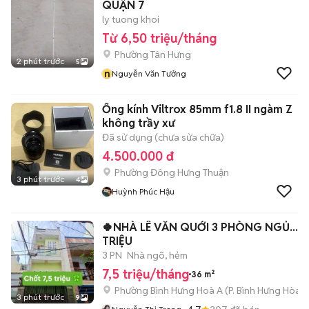
QUẬN 7
ly tuong khoi
Từ 6,50 triệu/tháng
Phường Tân Hưng
2 phút trước
5
n
Nguyễn Văn Tưởng
Ống kính Viltrox 85mm f1.8 II ngàm Z
không trầy xư
Đã sử dụng (chưa sửa chữa)
4.500.000 đ
Phường Đông Hưng Thuận
3 phút trước
4
Huỳnh Phúc Hậu
🍀NHÀ LÊ VĂN QUỚI 3 PHÒNG NGỦ...7,
TRIỆU
3 PN
Nhà ngõ, hẻm
7,5 triệu/tháng
36 m²
Phường Bình Hưng Hoà A
(
P. Bình Hưng Hòa
m
3 phút trước
9