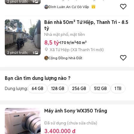
2 phút trước
8
Đình Luân An Cư Gò Vấp
Bán nhà 50m² Tứ Hiệp, Thanh Trì - 8.5
tỷ
Nhà mặt phố, mặt tiền
8,5 tỷ
170 tr/m²
50 m²
Xã Tứ Hiệp
(
Xã Thanh Trì
mới)
2 phút trước
5
Cộng Đồng Nhà Đất
Bạn cần tìm
dung lượng
nào ?
Dung lượng:
64 GB
128 GB
256 GB
512 GB
1 TB
2 
Máy ảnh Sony WX350 Trắng
Đã sử dụng (chưa sửa chữa)
3.400.000 đ