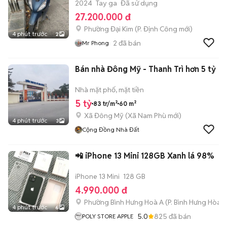
2024
Tay ga
Đã sử dụng
27.200.000 đ
Phường Đại Kim
(
P. Định Công
mới)
4 phút trước
2
2
đã bán
Mr Phong
Bán nhà Đông Mỹ - Thanh Trì hơn 5 tỷ
Nhà mặt phố, mặt tiền
5 tỷ
83 tr/m²
60 m²
Xã Đông Mỹ
(
Xã Nam Phù
mới)
4 phút trước
3
Cộng Đồng Nhà Đất
📲 iPhone 13 Mini 128GB Xanh lá 98%
iPhone 13 Mini
128 GB
4.990.000 đ
Phường Bình Hưng Hoà A
(
P. Bình Hưng Hòa
m
4 phút trước
6
5.0
825
đã bán
POLY STORE APPLE