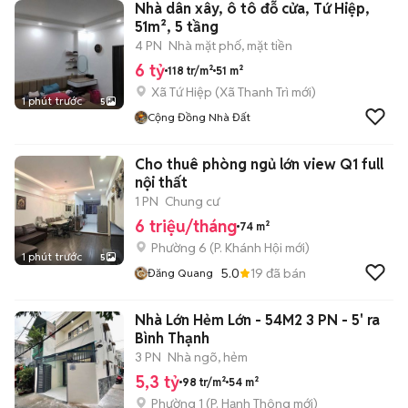
Nhà dân xây, ô tô đỗ cửa, Tứ Hiệp,
51m², 5 tầng
4 PN
Nhà mặt phố, mặt tiền
6 tỷ
118 tr/m²
51 m²
Xã Tứ Hiệp
(
Xã Thanh Trì
mới)
1 phút trước
5
Cộng Đồng Nhà Đất
Cho thuê phòng ngủ lớn view Q1 full
nội thất
1 PN
Chung cư
6 triệu/tháng
74 m²
Phường 6
(
P. Khánh Hội
mới)
1 phút trước
5
5.0
19
đã bán
Đăng Quang
Nhà Lớn Hẻm Lớn - 54M2 3 PN - 5' ra
Bình Thạnh
3 PN
Nhà ngõ, hẻm
5,3 tỷ
98 tr/m²
54 m²
Phường 1
(
P. Hạnh Thông
mới)