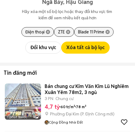
Ngã Bảy, Hậu Giang
Hãy xóa một số bộ lọc hoặc thay đổi khu vực tìm 
kiếm để xem nhiều kết quả hơn
Điện thoại
ZTE
Blade 11 Prime
Đổi khu vực
Xóa tất cả bộ lọc
Tin đăng mới
Bán chung cư Kim Văn Kim Lũ Nghiêm
Xuân Yêm 78m2, 3 ngủ
3 PN
Chung cư
4,7 tỷ
60 tr/m²
78 m²
Phường Đại Kim
(
P. Định Công
mới)
1 phút trước
4
Cộng Đồng Nhà Đất