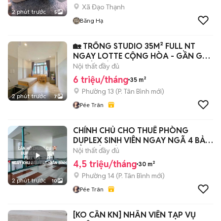
Xã Đạo Thạnh
2 phút trước
5
Băng Hạ
🏡 TRỐNG STUDIO 35M² FULL NT
NGAY LOTTE CỘNG HÒA - GẦN GA
T3 TÂN BÌNH
Nội thất đầy đủ
6 triệu/tháng
35 m²
Phường 13
(
P. Tân Bình
mới)
2 phút trước
7
Pée Trân
CHÍNH CHỦ CHO THUÊ PHÒNG
DUPLEX SINH VIÊN NGAY NGÃ 4 BẢY
HIỀN TÂN BÌNH
Nội thất đầy đủ
4,5 triệu/tháng
30 m²
Phường 14
(
P. Tân Bình
mới)
2 phút trước
10
Pée Trân
[KO CẦN KN] NHÂN VIÊN TẠP VỤ