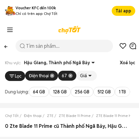
Voucher KFC đến 100k
Tải app
Chỉ có trên app Chợ Tốt
Khu vực:
Hậu Giang, Thành phố Ngã Bảy
Xoá lọc
Điện thoại
67
Giá
Lọc
Dung lượng:
64 GB
128 GB
256 GB
512 GB
1 TB
2 
Chợ Tốt
Điện thoại
ZTE
ZTE Blade 11 Prime
ZTE Blade 11 Prime Hậu 
0 Zte Blade 11 Prime cũ Thành phố Ngã Bảy, Hậu Giang đẹp