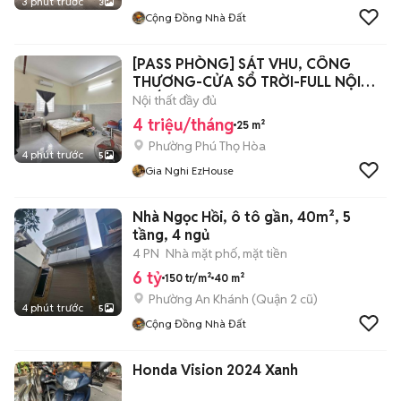
3 phút trước
3
Cộng Đồng Nhà Đất
[PASS PHÒNG] SÁT VHU, CÔNG
THƯƠNG-CỬA SỔ TRỜI-FULL NỘI
THẤT
Nội thất đầy đủ
4 triệu/tháng
25 m²
Phường Phú Thọ Hòa
4 phút trước
5
Gia Nghi EzHouse
Nhà Ngọc Hồi, ô tô gần, 40m², 5
tầng, 4 ngủ
4 PN
Nhà mặt phố, mặt tiền
6 tỷ
150 tr/m²
40 m²
Phường An Khánh (Quận 2 cũ)
4 phút trước
5
Cộng Đồng Nhà Đất
Honda Vision 2024 Xanh