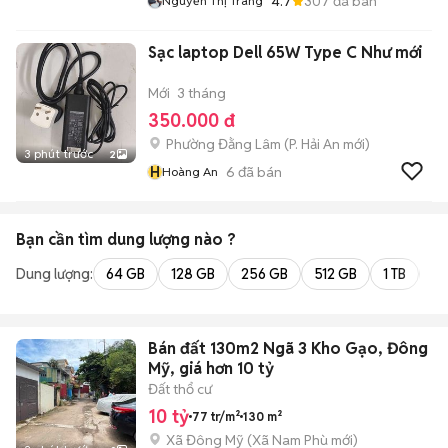
4.7
307
đã bán
Nguyễn Thị Trang
Sạc laptop Dell 65W Type C Như mới
Mới
3 tháng
350.000 đ
Phường Đằng Lâm
(
P. Hải An
mới)
3 phút trước
2
H
6
đã bán
Hoàng An
Bạn cần tìm
dung lượng
nào ?
Dung lượng:
64 GB
128 GB
256 GB
512 GB
1 TB
2 
Bán đất 130m2 Ngã 3 Kho Gạo, Đông
Mỹ, giá hơn 10 tỷ
Đất thổ cư
10 tỷ
77 tr/m²
130 m²
Xã Đông Mỹ
(
Xã Nam Phù
mới)