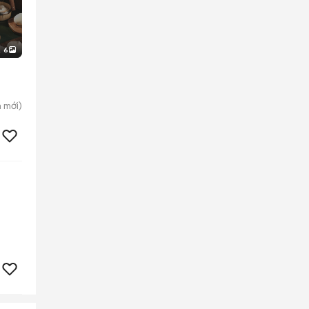
6
n
mới)