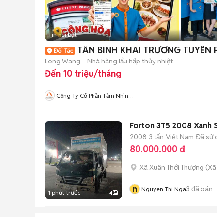
Tin nổi bật
TÂN BÌNH KHAI TRƯƠNG TUYỂN
Long Wang – Nhà hàng lẩu hấp thủy nhiệt
Đến 10 triệu/tháng
Công Ty Cổ Phần Tầm Nhìn
Quốc Tế Aladdin
Forton 3T5 2008 Xanh 
2008
3 tấn
Việt Nam
Đã sử 
80.000.000 đ
Xã Xuân Thới Thượng
(
Xã
n
3
đã bán
Nguyen Thi Nga
1 phút trước
4