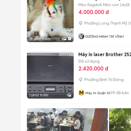
Mèo Ragdoll
Mèo con (dưới 
4.000.000 đ
Phường Long Thạnh Mỹ (
DƯƠNG MINH TRÍ VĨNH
19 giây trước
4
Máy in laser Brother 25
Đã sử dụng
2.420.000 đ
Phường Bình Trị Đông
M
39
đã bán
Máy In Quận 10
1 phút trước
1