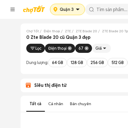
Quận 3
Chợ Tốt
Điện thoại
ZTE
ZTE Blade 20
ZTE Blade 20 Tp
0 Zte Blade 20 cũ Quận 3 đẹp
Lọc
Điện thoại
67
Giá
Dung lượng:
64 GB
128 GB
256 GB
512 GB
Siêu thị điện tử
Tất cả
Cá nhân
Bán chuyên