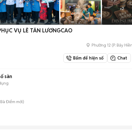
+
2
 PHỤC VỤ LỄ TÂN LƯƠNGCAO
Phường 12
(
P. Bảy Hiề
Bấm để hiện số
Chat
Số sàn
dụng
 Bà Điểm
mới)