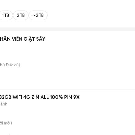
1 TB
2 TB
> 2 TB
NHÂN VIÊN GIẶT SẤY
hủ Đức cũ)
 32GB WIFI 4G ZIN ALL 100% PIN 9X
hành
ội
mới)