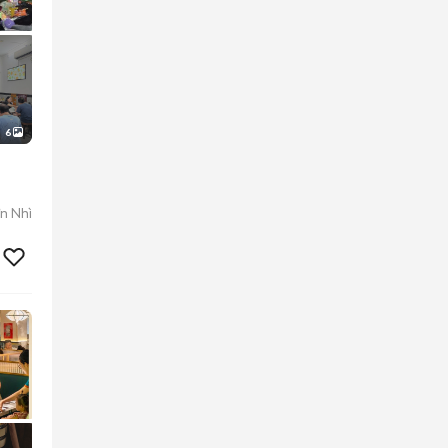
6
n Nhì