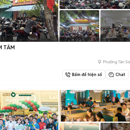
+
2
M TẤM
Phường Tân Sơ
Bấm để hiện số
Chat