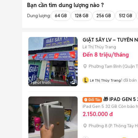
Bạn cần tìm
dung lượng
nào ?
Dung lượng:
64 GB
128 GB
256 GB
512 GB
GIẶT SẤY LV – TUYỂN 
Lê Thị Thùy Trang
Đến 8 triệu/tháng
Phường Tam Bình (Quận T
L
1
đã bán
Lê Thị Thùy Trang
1 phút trước
1
🎁 IPAD GEN 5
iPad Gen 5
32 GB
Còn bảo 
2.150.000 đ
Phường 8
(
P. Thông Tây H