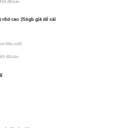
426
đã bán
 nhớ cao 256gb giá dể xài
inh Kiều
mới)
185
đã bán
g