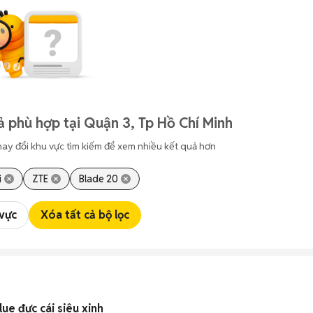
ả phù hợp tại Quận 3, Tp Hồ Chí Minh
hay đổi khu vực tìm kiếm để xem nhiều kết quả hơn
i
ZTE
Blade 20
 vực
Xóa tất cả bộ lọc
ue đực cái siêu xinh