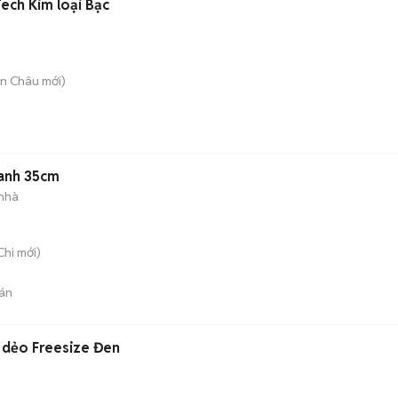
ech Kim loại Bạc
ân Châu
mới)
xanh 35cm
 nhà
Chi
mới)
án
 dẻo Freesize Đen