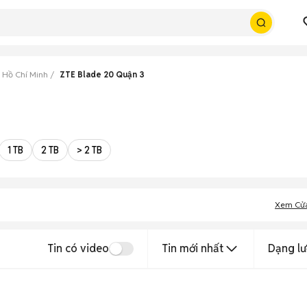
 Hồ Chí Minh
ZTE Blade 20 Quận 3
1 TB
2 TB
> 2 TB
Xem Cử
Tin có video
Tin mới nhất
Dạng lư