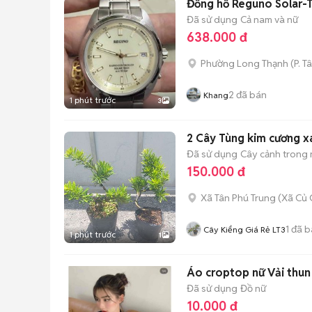
Đồng hồ Reguno Solar-T
Đã sử dụng
Cả nam và nữ
638.000 đ
Phường Long Thạnh
(
P. T
2
đã bán
Khang
1 phút trước
3
2 Cây Tùng kim cương 
Đã sử dụng
Cây cảnh trong
150.000 đ
Xã Tân Phú Trung
(
Xã Củ 
1
đã b
Cây Kiểng Giá Rẻ LT3
1 phút trước
1
Áo croptop nữ Vải thun
Đã sử dụng
Đồ nữ
10.000 đ