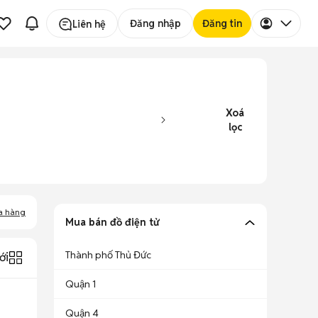
Đăng nhập
Đăng tin
Liên hệ
Xoá
lọc
a hàng
Mua bán đồ điện tử
Thành phố Thủ Đức
ới
Quận 1
Quận 4