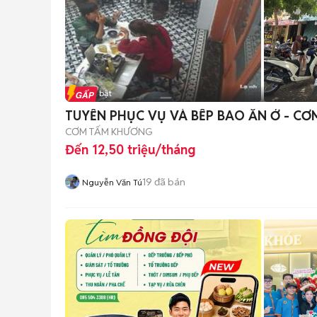
Tin nổi bật
TUYỂN PHỤC VỤ VÀ BẾP BAO ĂN Ở - CƠ
CƠM TẤM KHƯƠNG
Đến 12,50 triệu/tháng
19
đã bán
Nguyễn Văn Tú