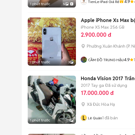
4.9
TienLe-IPad Giá Rẻ
1 phút trước
5
Apple iPhone Xs Max bộ
iPhone XS Max
256 GB
2.900.000 đ
Phường Xuân Khánh
(
P. N
4.9
CẦM ĐỒ TRUNG HẬU
1 phút trước
3
Honda Vision 2017 Trắn
2017
Tay ga
Đã sử dụng
17.000.000 đ
Xã Đức Hòa Hạ
L
1
đã bán
Lê Quân
1 phút trước
1