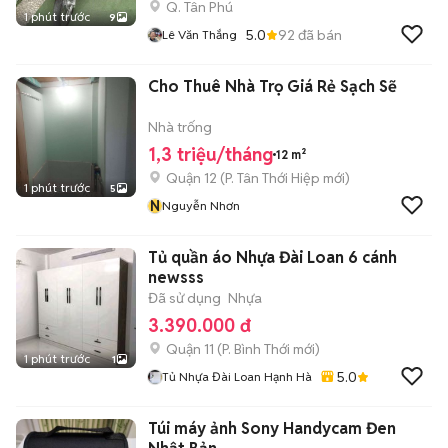
Q. Tân Phú
1 phút trước
9
5.0
92
đã bán
Lê Văn Thắng
Cho Thuê Nhà Trọ Giá Rẻ Sạch Sẽ
Nhà trống
1,3 triệu/tháng
12 m²
Quận 12
(
P. Tân Thới Hiệp
mới)
1 phút trước
5
N
Nguyễn Nhơn
Tủ quần áo Nhựa Đài Loan 6 cánh
newsss
Đã sử dụng
Nhựa
3.390.000 đ
Quận 11
(
P. Bình Thới
mới)
1 phút trước
1
5.0
Tủ Nhựa Đài Loan Hạnh Hà
Túi máy ảnh Sony Handycam Đen