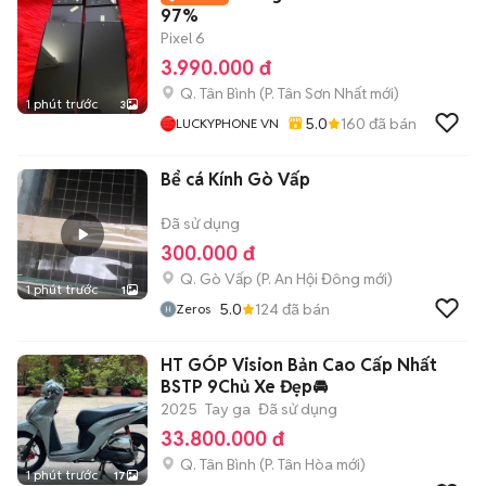
97%
Pixel 6
3.990.000 đ
Q. Tân Bình
(
P. Tân Sơn Nhất
mới)
1 phút trước
3
5.0
160
đã bán
LUCKYPHONE VN
Bể cá Kính Gò Vấp
Đã sử dụng
300.000 đ
Q. Gò Vấp
(
P. An Hội Đông
mới)
1 phút trước
1
5.0
124
đã bán
Zeros
HT GÓP Vision Bản Cao Cấp Nhất
BSTP 9Chủ Xe Đẹp🚘
2025
Tay ga
Đã sử dụng
33.800.000 đ
Q. Tân Bình
(
P. Tân Hòa
mới)
1 phút trước
17