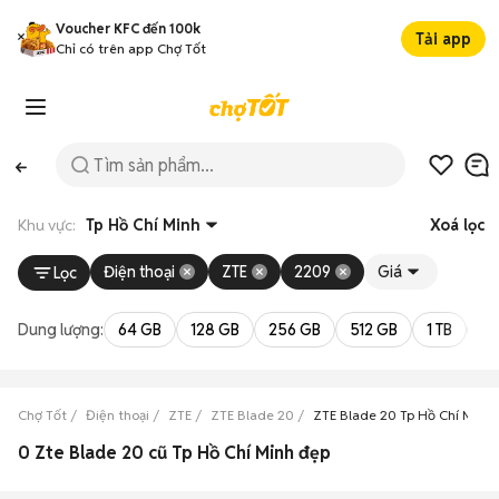
Voucher KFC đến 100k
Tải app
Chỉ có trên app Chợ Tốt
Khu vực:
Tp Hồ Chí Minh
Xoá lọc
Điện thoại
ZTE
2209
Giá
Lọc
Dung lượng:
64 GB
128 GB
256 GB
512 GB
1 TB
2 
Chợ Tốt
Điện thoại
ZTE
ZTE Blade 20
ZTE Blade 20 Tp Hồ Chí Minh
0 Zte Blade 20 cũ Tp Hồ Chí Minh đẹp