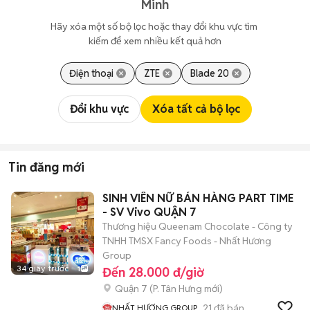
Minh
Hãy xóa một số bộ lọc hoặc thay đổi khu vực tìm 
kiếm để xem nhiều kết quả hơn
Điện thoại
ZTE
Blade 20
Đổi khu vực
Xóa tất cả bộ lọc
Tin đăng mới
SINH VIÊN NỮ BÁN HÀNG PART TIME
- SV Vivo QUẬN 7
Thương hiệu Queenam Chocolate - Công ty
TNHH TMSX Fancy Foods - Nhất Hương
Group
34 giây trước
1
Đến 28.000 đ/giờ
Quận 7
(
P. Tân Hưng
mới)
21
đã bán
NHẤT HƯƠNG GROUP