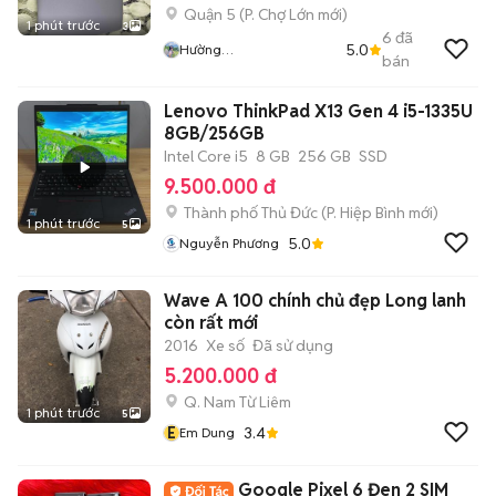
Quận 5
(
P. Chợ Lớn
mới)
1 phút trước
3
6
đã
5.0
Hường
bán
Vitinhkhanhhoang
Lenovo ThinkPad X13 Gen 4 i5-1335U
8GB/256GB
Intel Core i5
8 GB
256 GB
SSD
9.500.000 đ
Thành phố Thủ Đức
(
P. Hiệp Bình
mới)
1 phút trước
5
5.0
Nguyễn Phương
Wave A 100 chính chủ đẹp Long lanh
còn rất mới
2016
Xe số
Đã sử dụng
5.200.000 đ
Q. Nam Từ Liêm
1 phút trước
5
E
3.4
Em Dung
Google Pixel 6 Đen 2 SIM