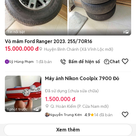
Tin nổi bật
2
Vỏ mâm Ford Ranger 2023. 255/70R16
15.000.000 đ
Huyện Bình Chánh
(
Xã Vĩnh Lộc
mới)
1
đã bán
Bấm để hiện số
Chat
Sỹ Hùng Phạm
Máy ảnh Nikon Coolpix 7900 Đỏ
Đã sử dụng (chưa sửa chữa)
1.500.000 đ
Q. Hoàn Kiếm
(
P. Cửa Nam
mới)
1 phút trước
4
4.9
14
đã bán
Nguyễn Trung Kiên
Xem thêm