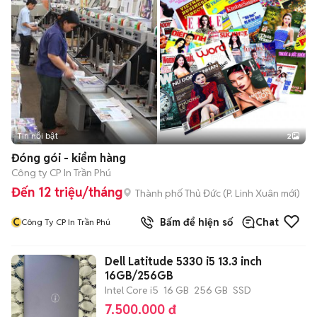
Tin nổi bật
2
Đóng gói - kiểm hàng
Công ty CP In Trần Phú
Đến 12 triệu/tháng
Thành phố Thủ Đức
(
P. Linh Xuân
mới)
C
Bấm để hiện số
Chat
Công Ty CP In Trần Phú
Dell Latitude 5330 i5 13.3 inch
16GB/256GB
Intel Core i5
16 GB
256 GB
SSD
7.500.000 đ