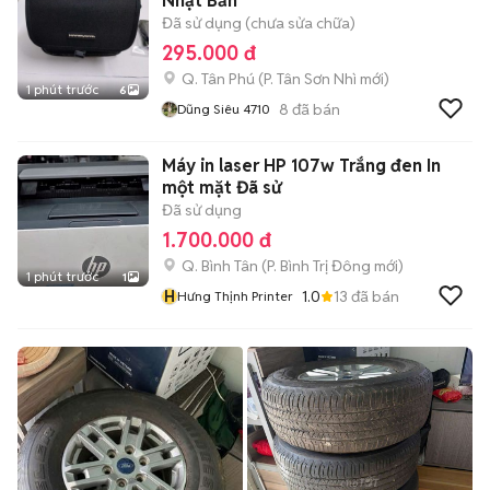
Nhật Bản
Đã sử dụng (chưa sửa chữa)
295.000 đ
Q. Tân Phú
(
P. Tân Sơn Nhì
mới)
1 phút trước
6
8
đã bán
Dũng Siêu 4710
Máy in laser HP 107w Trắng đen In
một mặt Đã sử
Đã sử dụng
1.700.000 đ
Q. Bình Tân
(
P. Bình Trị Đông
mới)
1 phút trước
1
H
1.0
13
đã bán
Hưng Thịnh Printer