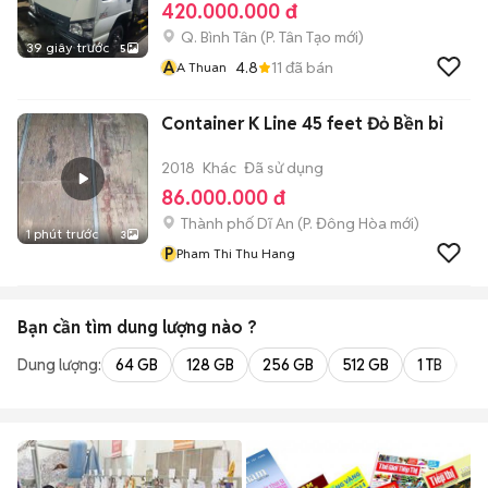
420.000.000 đ
Q. Bình Tân
(
P. Tân Tạo
mới)
39 giây trước
5
A
4.8
11
đã bán
A Thuan
Container K Line 45 feet Đỏ Bền bỉ
2018
Khác
Đã sử dụng
86.000.000 đ
Thành phố Dĩ An
(
P. Đông Hòa
mới)
1 phút trước
3
P
Pham Thi Thu Hang
Bạn cần tìm
dung lượng
nào ?
Dung lượng:
64 GB
128 GB
256 GB
512 GB
1 TB
2 