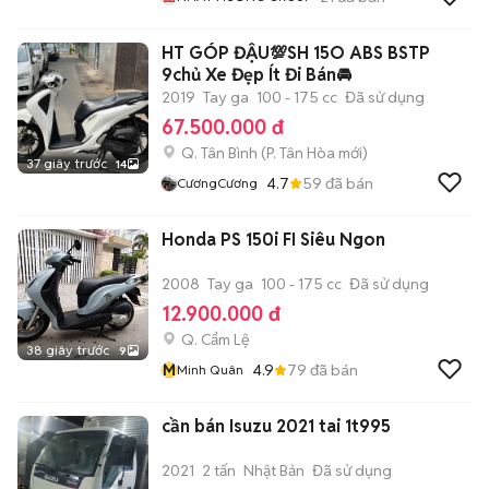
HT GÓP ĐẬU💯SH 15O ABS BSTP
9chủ Xe Đẹp Ít Đi Bán🚘
2019
Tay ga
100 - 175 cc
Đã sử dụng
67.500.000 đ
Q. Tân Bình
(
P. Tân Hòa
mới)
37 giây trước
14
4.7
59
đã bán
CươngCương
Honda PS 150i FI Siêu Ngon
2008
Tay ga
100 - 175 cc
Đã sử dụng
12.900.000 đ
Q. Cẩm Lệ
38 giây trước
9
M
4.9
79
đã bán
Minh Quân
cần bán Isuzu 2021 tai 1t995
2021
2 tấn
Nhật Bản
Đã sử dụng