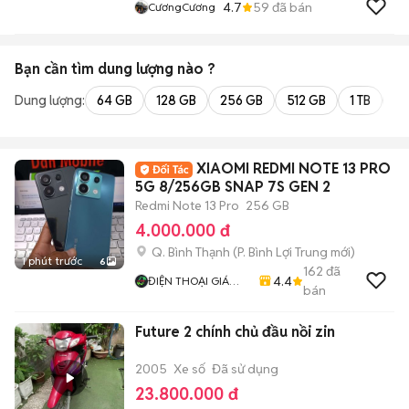
4.7
59
đã bán
CươngCương
Bạn cần tìm
dung lượng
nào ?
Dung lượng:
64 GB
128 GB
256 GB
512 GB
1 TB
2 
XIAOMI REDMI NOTE 13 PRO
5G 8/256GB SNAP 7S GEN 2
Redmi Note 13 Pro
256 GB
4.000.000 đ
Q. Bình Thạnh
(
P. Bình Lợi Trung
mới)
1 phút trước
6
162
đã
4.4
ĐIỆN THOẠI GIÁ
bán
TỐT
Future 2 chính chủ đầu nồi zin
2005
Xe số
Đã sử dụng
23.800.000 đ