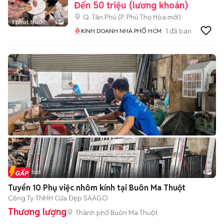
Đến 50 triệu (lương khoán)
Q. Tân Phú
(
P. Phú Thọ Hòa
mới)
1 phút trước
5
1
đã bán
KINH DOANH NHÀ PHỐ HCM
Tin nổi bật
5
Tuyển 10 Phụ việc nhôm kính tại Buôn Ma Thuột
Công Ty TNHH Cửa Đẹp SAAGO
Thương lượng
Thành phố Buôn Ma Thuột