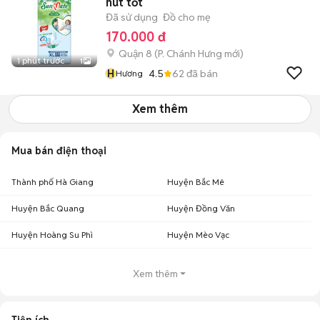
hút tốt
Đã sử dụng
Đồ cho mẹ
170.000 đ
Quận 8
(
P. Chánh Hưng
mới)
1 phút trước
1
H
4.5
62
đã bán
Hương
Xem thêm
Mua bán điện thoại
Thành phố Hà Giang
Huyện Bắc Mê
Huyện Bắc Quang
Huyện Đồng Văn
Huyện Hoàng Su Phì
Huyện Mèo Vạc
Xem thêm