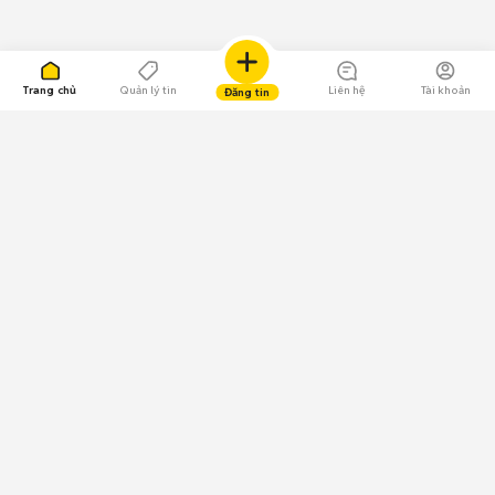
Trang chủ
Quản lý tin
Liên hệ
Tài khoản
Đăng tin
109.000 Bình chọn
Tải ứng dụng Chợ Tốt
Về Chợ Tốt
Quy chế sàn
Chính sách bảo mật
Giải quyết tranh chấp
CÔNG TY TNHH CHỢ TỐT - Người đại diện theo pháp luật:
Nguyễn Trọng Tấn; GPDKKD: 0312120782 do Sở KH & ĐT TP.HCM cấp ngày
11/01/2013;
GPMXH: 185/GP-BTTTT do Bộ Thông tin và Truyền thông
cấp ngày 09/07/2024 - Chịu trách nhiệm