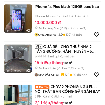
iPhone 14 Plus black 128GB bán/trao
iPhone 14 Plus
128 GB
Hết bảo hành
10.000.000 đ
Q. Hoàng Mai
(
P. Định Công
mới)
1 phút trước
6
K
4.9
127
đã bán
Khoa America
🇻🇳 QUÁ RẺ - CHO THUÊ NHÀ 2
TẦNG ĐƯỜNG: HÀN THUYÊN - 5
PHÒNG - NHÀ RỘNG
5 PN
Nhà mặt phố, mặt tiền
15 triệu/tháng
110 m²
Q. Hải Châu
(
P. Hòa Cường
mới)
1 phút trước
12
5.0
20
đã bán
NHÀ ĐẤT OMELI
CHDV 2 PHÒNG NGỦ FULL
NỘI THẤT BAN CÔNG GẦN SÂN BAY
2 PN
Căn hộ dịch vụ, mini
7,1 triệu/tháng
40 m²