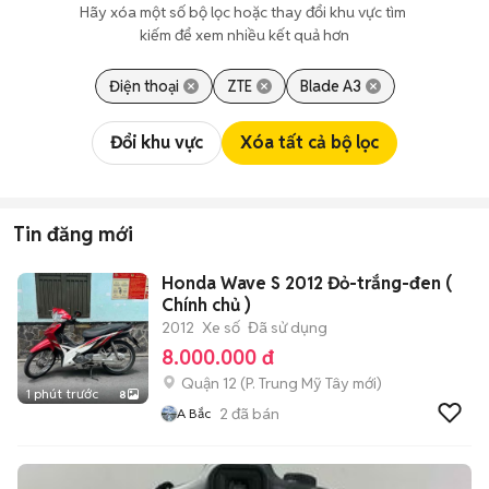
Hãy xóa một số bộ lọc hoặc thay đổi khu vực tìm 
kiếm để xem nhiều kết quả hơn
Điện thoại
ZTE
Blade A3
Đổi khu vực
Xóa tất cả bộ lọc
Tin đăng mới
Honda Wave S 2012 Đỏ-trắng-đen (
Chính chủ )
2012
Xe số
Đã sử dụng
8.000.000 đ
Quận 12
(
P. Trung Mỹ Tây
mới)
1 phút trước
8
2
đã bán
A Bắc