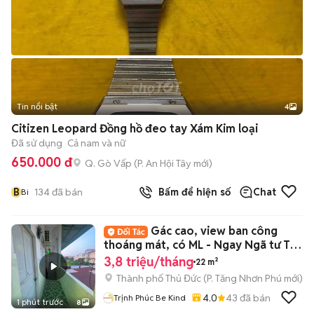
Tin nổi bật
4
Citizen Leopard Đồng hồ đeo tay Xám Kim loại
Đã sử dụng
Cả nam và nữ
650.000 đ
Q. Gò Vấp
(
P. An Hội Tây
mới)
B
134
đã bán
Bấm để hiện số
Chat
Bi
Gác cao, view ban công
thoáng mát, có ML - Ngay Ngã tư Thủ
Đức
3,8 triệu/tháng
22 m²
Thành phố Thủ Đức
(
P. Tăng Nhơn Phú
mới)
4.0
43
đã bán
Trịnh Phúc Be Kind
1 phút trước
8