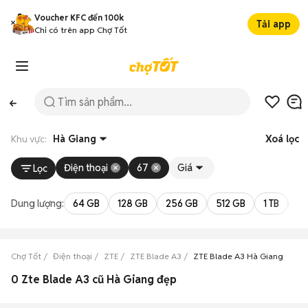
Voucher KFC đến 100k
Tải app
Chỉ có trên app Chợ Tốt
Khu vực:
Hà Giang
Xoá lọc
Điện thoại
67
Giá
Lọc
Dung lượng:
64 GB
128 GB
256 GB
512 GB
1 TB
2 
Chợ Tốt
Điện thoại
ZTE
ZTE Blade A3
ZTE Blade A3 Hà Giang
0 Zte Blade A3 cũ Hà Giang đẹp