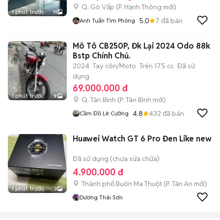
Q. Gò Vấp
(
P. Hạnh Thông
mới)
1 phút trước
11
5.0
7
đã bán
Anh Tuấn Tìm Phòng
Mô Tô CB250P, Đk Lại 2024 Odo 88k
Bstp Chính Chủ.
2024
Tay côn/Moto
Trên 175 cc
Đã sử
dụng
69.000.000 đ
1 phút trước
9
Q. Tân Bình
(
P. Tân Bình
mới)
4.8
432
đã bán
Cầm Đồ Lê Cường
Huawei Watch GT 6 Pro Đen Like new
Đã sử dụng (chưa sửa chữa)
4.900.000 đ
Thành phố Buôn Ma Thuột
(
P. Tân An
mới)
1 phút trước
3
Dương Thái Sơn