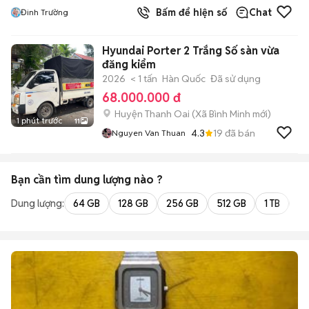
Bấm để hiện số
Chat
Đinh Trường
Hyundai Porter 2 Trắng Số sàn vừa
đăng kiểm
2026
< 1 tấn
Hàn Quốc
Đã sử dụng
68.000.000 đ
Huyện Thanh Oai
(
Xã Bình Minh
mới)
1 phút trước
11
4.3
19
đã bán
Nguyen Van Thuan
Bạn cần tìm
dung lượng
nào ?
Dung lượng:
64 GB
128 GB
256 GB
512 GB
1 TB
2 