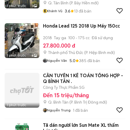
Q. Tân Bình
(
P. Bảy Hiền
mới)
1 phút trước
3
K
3.6
13
đã bán
Khánh Vũ
Honda Lead 125 2018 Up Máy 150cc
2018
Tay ga
100 - 175 cc
Đã sử dụng
27.800.000 đ
Thành phố Thủ Đức
(
P. Hiệp Bình
mới)
1 phút trước
6
5.0
385
đã bán
Nguyễn Văn
CẦN TUYỂN 1 KẾ TOÁN TỔNG HỢP -
Q BÌNH TÂN .
Công Ty Thực Phẩm SG
Đến 15 triệu/tháng
Q. Bình Tân
(
P. Bình Trị Đông
mới)
1 phút trước
1
đã bán
Nguyễn Trung
Tã dán người lớn Sun Mate XL thấm