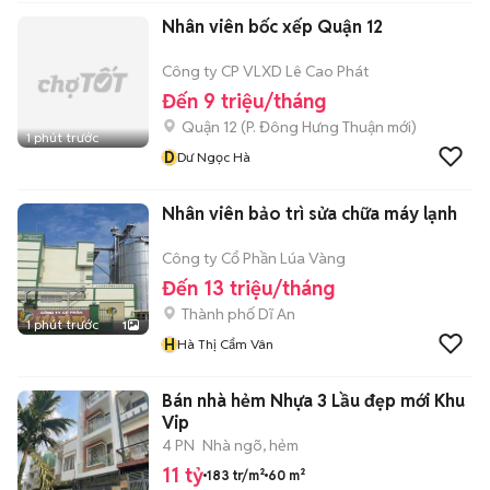
Nhân viên bốc xếp Quận 12
Công ty CP VLXD Lê Cao Phát
Đến 9 triệu/tháng
Quận 12
(
P. Đông Hưng Thuận
mới)
1 phút trước
D
Dư Ngọc Hà
Nhân viên bảo trì sửa chữa máy lạnh
Công ty Cổ Phần Lúa Vàng
Đến 13 triệu/tháng
Thành phố Dĩ An
1 phút trước
1
H
Hà Thị Cẩm Vân
Bán nhà hẻm Nhựa 3 Lầu đẹp mới Khu
Vip
4 PN
Nhà ngõ, hẻm
11 tỷ
183 tr/m²
60 m²