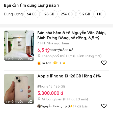
Bạn cần tìm
dung lượng
nào ?
Dung lượng:
64 GB
128 GB
256 GB
512 GB
1 TB
2 
Bán nhà hẻm ô tô Nguyễn Văn Giáp,
Bình Trưng Đông, sổ riêng, 6,5 tỷ
4 PN
Nhà ngõ, hẻm
6,5 tỷ
130 tr/m²
50 m²
Thành phố Thủ Đức
(
P. Bình Trưng
mới)
1 phút trước
6
5.0
Hà Anh
Apple iPhone 13 128GB Hồng 81%
iPhone 13
128 GB
5.300.000 đ
Q. Long Biên
(
P. Phúc Lợi
mới)
1 phút trước
5
5.0
17
đã bán
Nguyễn Hoàng