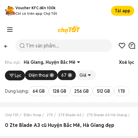
Voucher KFC đến 100k
Tải app
Chỉ có trên app Chợ Tốt
Khu vực:
Hà Giang, Huyện Bắc Mê
Xoá lọc
Điện thoại
67
Giá
Lọc
Dung lượng:
64 GB
128 GB
256 GB
512 GB
1 TB
2 
Chợ Tốt
Điện thoại
ZTE
ZTE Blade A3
ZTE Blade A3 Hà Giang
ZTE
0 Zte Blade A3 cũ Huyện Bắc Mê, Hà Giang đẹp