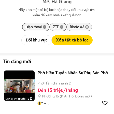
Mê, Hà Giang
Hãy xóa một số bộ lọc hoặc thay đổi khu vực tìm 
kiếm để xem nhiều kết quả hơn
Điện thoại
ZTE
Blade A3
Đổi khu vực
Xóa tất cả bộ lọc
Tin đăng mới
Phở Hiền Tuyển Nhân Sự Phụ Bán Phở
Phở Hiền chi nhánh 2
Đến 15 triệu/tháng
Phường 16
(
P. An Hội Đông
mới)
39 giây trước
2
T
Trung