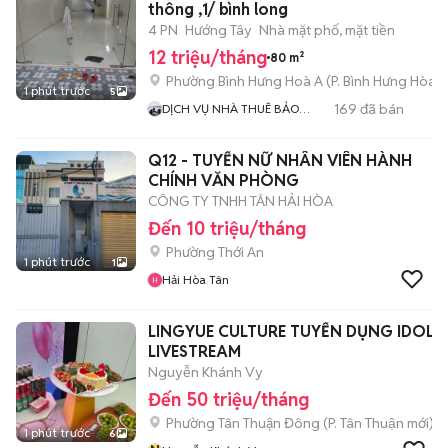
thông ,1/ bình long
4 PN
Hướng Tây
Nhà mặt phố, mặt tiền
12 triệu/tháng
80 m²
Phường Bình Hưng Hoà A
(
P. Bình Hưng Hòa
m
1 phút trước
5
169
đã bán
DỊCH VỤ NHÀ THUÊ BẢO
NGUYỄN
Q12 - TUYỂN NỮ NHÂN VIÊN HÀNH
CHÍNH VĂN PHÒNG
CÔNG TY TNHH TÂN HẢI HÒA
Đến 10 triệu/tháng
Phường Thới An
1 phút trước
1
Hải Hòa Tân
LINGYUE CULTURE TUYỂN DỤNG IDOL
LIVESTREAM
Nguyễn Khánh Vy
Đến 50 triệu/tháng
Phường Tân Thuận Đông
(
P. Tân Thuận
mới)
1 phút trước
6