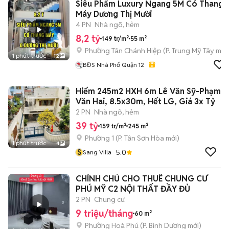
Siêu Phẩm Luxury Ngang 5M Có Thang
Máy Dương Thị Mười
4 PN
Nhà ngõ, hẻm
8,2 tỷ
149 tr/m²
55 m²
Phường Tân Chánh Hiệp
(
P. Trung Mỹ Tây
mới
1 phút trước
12
BĐS Nhà Phố Quận 12
Hiếm 245m2 HXH 6m Lê Văn Sỹ-Phạm
Văn Hai, 8.5x30m, Hết LG, Giá 3x Tỷ
2 PN
Nhà ngõ, hẻm
39 tỷ
159 tr/m²
245 m²
Phường 1
(
P. Tân Sơn Hòa
mới)
1 phút trước
4
S
5.0
Sang Villa
CHÍNH CHỦ CHO THUÊ CHUNG CƯ
PHÚ MỸ C2 NỘI THẤT ĐẦY ĐỦ
2 PN
Chung cư
9 triệu/tháng
60 m²
Phường Hoà Phú
(
P. Bình Dương
mới)