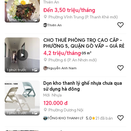
Thiên An
Đến 3,50 triệu/tháng
Phường Vĩnh Trung
(
P. Thanh Khê
mới)
1 phút trước
1
Thiên An
CHO THUÊ PHÒNG TRỌ CAO CẤP -
PHƯỜNG 5, QUẬN GÒ VẤP – GIÁ RẺ
4,2 triệu/tháng
35 m²
Phường 6
(
P. An Nhơn
mới)
Nguyễn Anh Nam
1 phút trước
9
Dọn kho thanh lý ghế nhựa chưa qua
sử dụng hà đông
Mới
Nhựa
120.000 đ
Phường Dương Nội
1 phút trước
6
5.0
21
đã bán
TỔNG KHO THANH LÝ