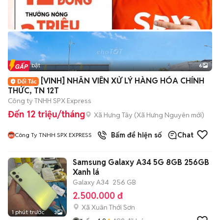
Tin nổi bật
6
+
2
[VINH] NHÂN VIÊN XỬ LÝ HÀNG HÓA CHÍNH
THỨC, TN 12T
Công ty TNHH SPX Express
Đến 12 triệu/tháng
Xã Hưng Tây
(
Xã Hưng Nguyên
mới)
Bấm để hiện số
Chat
Công Ty TNHH SPX EXPRESS
Samsung Galaxy A34 5G 8GB 256GB
Xanh lá
Galaxy A34
256 GB
2.500.000 đ
Xã Xuân Thới Sơn
1 phút trước
3