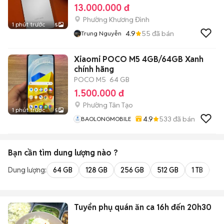
13.000.000 đ
Phường Khương Đình
1 phút trước
5
4.9
55
đã bán
Trung Nguyễn
Xiaomi POCO M5 4GB/64GB Xanh
chính hãng
POCO M5
64 GB
1.500.000 đ
Phường Tân Tạo
1 phút trước
5
4.9
533
đã bán
BAOLONGMOBILE
Bạn cần tìm
dung lượng
nào ?
Dung lượng:
64 GB
128 GB
256 GB
512 GB
1 TB
2 
Tuyển phụ quán ăn ca 16h đến 20h30