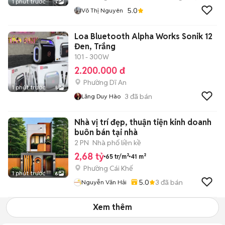
1 phút trước
7
5.0
Võ Thị Nguyên
Loa Bluetooth Alpha Works Sonik 12
Đen, Trắng
101 - 300W
2.200.000 đ
Phường Dĩ An
1 phút trước
5
3
đã bán
Lăng Duy Hào
Nhà vị trí đẹp, thuận tiện kinh doanh
buôn bán tại nhà
2 PN
Nhà phố liền kề
2,68 tỷ
65 tr/m²
41 m²
Phường Cái Khế
1 phút trước
6
5.0
3
đã bán
Nguyễn Văn Hải
Xem thêm