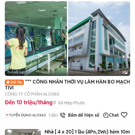
Tin nổi bật
2
*** CÔNG NHÂN THỜI VỤ LÀM HÀN BO MẠCH
TIVI
CÔNG TY CỔ PHẦN ALO360
Đến 10 triệu/tháng
Xã Hiệp Phước
1
đã bán
Bấm để hiện số
Chat
TUYỂN DỤNG ALO360
Nhà [ 4 x 20] 1 lầu (4Pn,2Wc) hẻm 10m