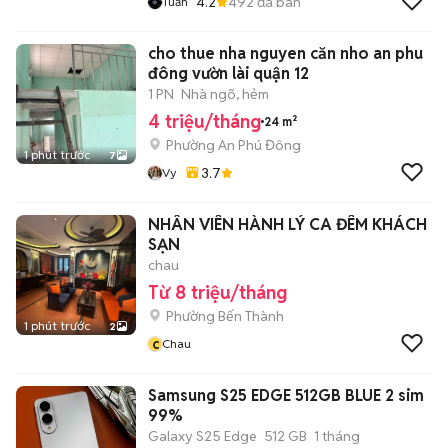
4.2
492
đã bán
Tuấn
cho thue nha nguyen căn nho an phu
đông vườn lài quận 12
1 PN
Nhà ngõ, hẻm
4 triệu/tháng
24 m²
Phường An Phú Đông
1 phút trước
7
3.7
Vy
NHÂN VIÊN HÀNH LÝ CA ĐÊM KHÁCH
SẠN
chau
Từ 8 triệu/tháng
Phường Bến Thành
1 phút trước
2
c
Chau
Samsung S25 EDGE 512GB BLUE 2 sim
99%
Galaxy S25 Edge
512 GB
1 tháng