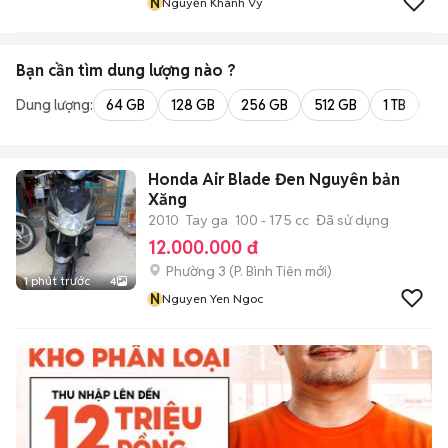
N
Nguyễn Khánh Vy
Bạn cần tìm
dung lượng
nào ?
Dung lượng:
64 GB
128 GB
256 GB
512 GB
1 TB
2 
Honda Air Blade Đen Nguyên bản
Xăng
2010
Tay ga
100 - 175 cc
Đã sử dụng
12.000.000 đ
Phường 3
(
P. Bình Tiên
mới)
1 phút trước
4
N
Nguyen Yen Ngoc