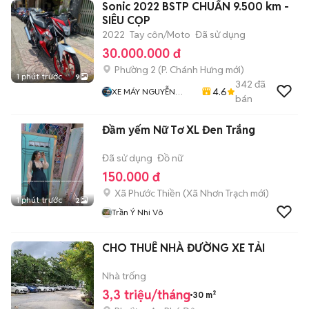
Sonic 2022 BSTP CHUẨN 9.500 km -
SIÊU CỌP
2022
Tay côn/Moto
Đã sử dụng
30.000.000 đ
Phường 2
(
P. Chánh Hưng
mới)
1 phút trước
9
342
đã
4.6
XE MÁY NGUYỄN
bán
MINH SƠN
Đầm yếm Nữ Tơ XL Đen Trắng
Đã sử dụng
Đồ nữ
150.000 đ
Xã Phước Thiền
(
Xã Nhơn Trạch
mới)
1 phút trước
2
Trần Ý Nhi Võ
CHO THUÊ NHÀ ĐƯỜNG XE TẢI
Nhà trống
3,3 triệu/tháng
30 m²