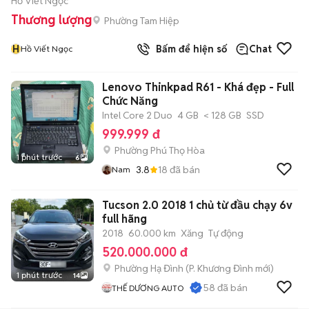
Hồ Viết Ngọc
Thương lượng
Phường Tam Hiệp
H
Bấm để hiện số
Chat
Hồ Viết Ngọc
Lenovo Thinkpad R61 - Khá đẹp - Full
Chức Năng
Intel Core 2 Duo
4 GB
< 128 GB
SSD
999.999 đ
Phường Phú Thọ Hòa
1 phút trước
6
3.8
18
đã bán
Nam
Tucson 2.0 2018 1 chủ từ đầu chạy 6v
full hãng
2018
60.000 km
Xăng
Tự động
520.000.000 đ
Phường Hạ Đình
(
P. Khương Đình
mới)
1 phút trước
14
58
đã bán
THẾ DƯƠNG AUTO