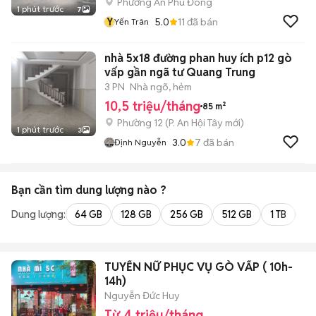
Phường An Phú Đông
1 phút trước
7
Y
5.0
11
đã bán
Yến Trân
nhà 5x18 đường phan huy ích p12 gò
vấp gần ngã tư Quang Trung
3 PN
Nhà ngõ, hẻm
10,5 triệu/tháng
85 m²
Phường 12
(
P. An Hội Tây
mới)
1 phút trước
3
3.0
7
đã bán
Định Nguyễn
Bạn cần tìm
dung lượng
nào ?
Dung lượng:
64 GB
128 GB
256 GB
512 GB
1 TB
2 
TUYỂN NỮ PHỤC VỤ GÒ VẤP ( 10h-
14h)
Nguyễn Đức Huy
Từ 4 triệu/tháng