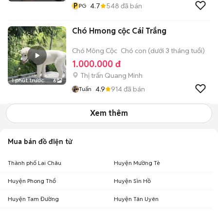
P
4.7
548
đã bán
PG
Chó Hmong cộc Cái Trắng
Chó Mông Cộc
Chó con (dưới 3 tháng tuổi)
1.000.000 đ
Thị trấn Quang Minh
1 phút trước
6
4.9
914
đã bán
Tuấn
Xem thêm
Mua bán đồ điện tử
Thành phố Lai Châu
Huyện Mường Tè
Huyện Phong Thổ
Huyện Sìn Hồ
Huyện Tam Đường
Huyện Tân Uyên