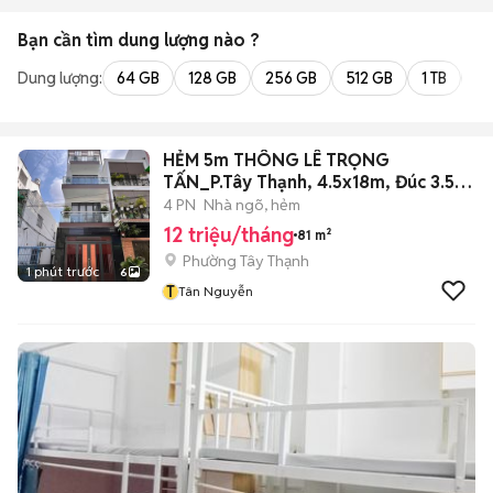
Bạn cần tìm
dung lượng
nào ?
Dung lượng:
64 GB
128 GB
256 GB
512 GB
1 TB
2 
HẺM 5m THÔNG LÊ TRỌNG
TẤN_P.Tây Thạnh, 4.5x18m, Đúc 3.5
Tấm Mới, 4PN
4 PN
Nhà ngõ, hẻm
12 triệu/tháng
81 m²
Phường Tây Thạnh
1 phút trước
6
T
Tân Nguyễn