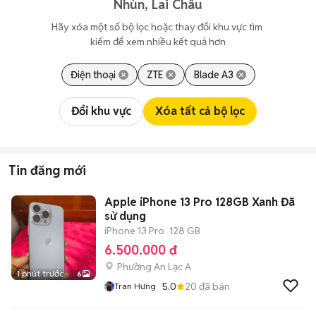
Nhùn, Lai Châu
Hãy xóa một số bộ lọc hoặc thay đổi khu vực tìm 
kiếm để xem nhiều kết quả hơn
Điện thoại
ZTE
Blade A3
Đổi khu vực
Xóa tất cả bộ lọc
Tin đăng mới
Apple iPhone 13 Pro 128GB Xanh Đã
sử dụng
iPhone 13 Pro
128 GB
6.500.000 đ
Phường An Lạc A
1 phút trước
6
5.0
20
đã bán
Tran Hưng