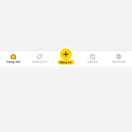
Trang chủ
Quản lý tin
Liên hệ
Tài khoản
Đăng tin
109.000 Bình chọn
Tải ứng dụng Chợ Tốt