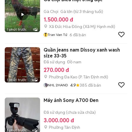
Gà Chọi
Gà lớn (từ 3 tháng tuổi)
1.500.000 đ
Xã Đức Hòa Đông
(
Xã Mỹ Hạnh
mới)
1 phút trước
1
T
6
đã bán
Tran Van Tứ
Quần jeans nam Dissoy xanh wash
size 33-35
Đã sử dụng
Đồ nam
270.000 đ
Phường Đa Kao
(
P. Tân Định
mới)
1 phút trước
6
4.9
385
đã bán
NHL 2HAND
Máy ảnh Sony A700 Đen
Đã sử dụng (chưa sửa chữa)
3.000.000 đ
Phường Tân Định
1 phút trước
6