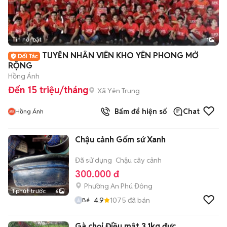
Tin nổi bật
1
TUYỂN NHÂN VIÊN KHO YÊN PHONG MỞ
RỘNG
Hồng Ánh
Đến 15 triệu/tháng
Xã Yên Trung
Bấm để hiện số
Chat
Hồng Ánh
Chậu cảnh Gốm sứ Xanh
Đã sử dụng
Chậu cây cảnh
300.000 đ
Phường An Phú Đông
1 phút trước
6
4.9
1075
đã bán
Bé
Gà chọi Điều mật 3.1kg đực