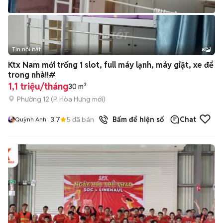
Tin nổi bật
8
+
2
Ktx Nam mới trống 1 slot, full máy lạnh, máy giặt, xe để
trong nhà!!#
1,1 triệu/tháng
30 m²
Phường 12
(
P. Hòa Hưng
mới)
3.7
5
đã bán
Bấm để hiện số
Chat
Quỳnh Anh