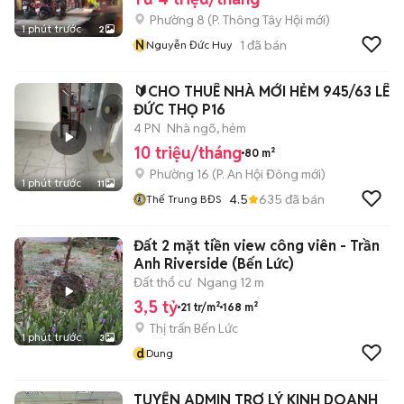
Phường 8
(
P. Thông Tây Hội
mới)
1 phút trước
2
N
1
đã bán
Nguyễn Đức Huy
🔰CHO THUÊ NHÀ MỚI HẺM 945/63 LÊ
ĐỨC THỌ P16
4 PN
Nhà ngõ, hẻm
10 triệu/tháng
80 m²
Phường 16
(
P. An Hội Đông
mới)
1 phút trước
11
4.5
635
đã bán
Thế Trung BĐS
Đất 2 mặt tiền view công viên - Trần
Anh Riverside (Bến Lức)
Đất thổ cư
Ngang 12 m
3,5 tỷ
21 tr/m²
168 m²
Thị trấn Bến Lức
1 phút trước
3
d
Dung
TUYỂN ADMIN TRỢ LÝ KINH DOANH