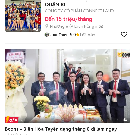
QUẬN 10
CÔNG TY CỔ PHẦN CONNECT LAND
Đến 15 triệu/tháng
Phường 6
(
P. Diên Hồng
mới)
1 phút trước
4
5.0
1
đã bán
Ngọc Thúy
Tin nổi bật
1
Bcons - Biên Hòa Tuyển dụng tháng 8 đi làm ngay