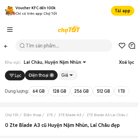
Voucher KFC đến 100k
Tải app
Chỉ có trên app Chợ Tốt
Khu vực:
Lai Châu, Huyện Nậm Nhùn
Xoá lọc
Điện thoại
Giá
Lọc
Dung lượng:
64 GB
128 GB
256 GB
512 GB
1 TB
2 
Chợ Tốt
Điện thoại
ZTE
ZTE Blade A3
ZTE Blade A3 Lai Châu
ZTE
0 Zte Blade A3 cũ Huyện Nậm Nhùn, Lai Châu đẹp