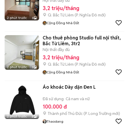
Nội thất đầy đủ
3,2 triệu/tháng
Q. Bắc Từ Liêm
(
P. Nghĩa Đô
mới)
2 phút trước
3
Cộng Đồng Nhà Đất
Cho thuê phòng Studio full nội thất,
Bắc Từ Liêm, 3tr2
Nội thất đầy đủ
3,2 triệu/tháng
Q. Bắc Từ Liêm
(
P. Nghĩa Đô
mới)
2 phút trước
3
Cộng Đồng Nhà Đất
Áo khoác Dày dặn Đen L
Đã sử dụng
Cả nam và nữ
100.000 đ
Thành phố Thủ Đức
(
P. Long Trường
mới)
2 phút trước
2
Thaodang