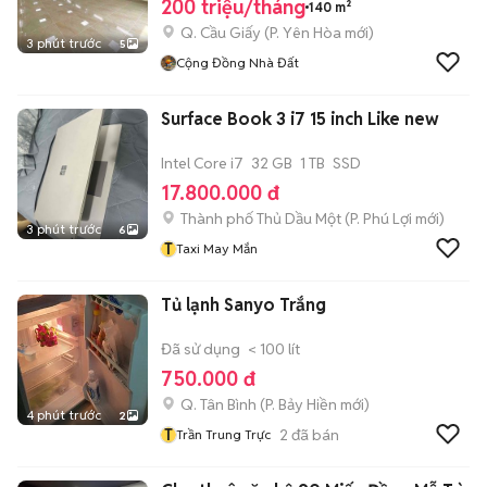
200 triệu/tháng
140 m²
Q. Cầu Giấy
(
P. Yên Hòa
mới)
3 phút trước
5
Cộng Đồng Nhà Đất
Surface Book 3 i7 15 inch Like new
Intel Core i7
32 GB
1 TB
SSD
17.800.000 đ
Thành phố Thủ Dầu Một
(
P. Phú Lợi
mới)
3 phút trước
6
T
Taxi May Mắn
Tủ lạnh Sanyo Trắng
Đã sử dụng
< 100 lít
750.000 đ
Q. Tân Bình
(
P. Bảy Hiền
mới)
4 phút trước
2
T
2
đã bán
Trần Trung Trực