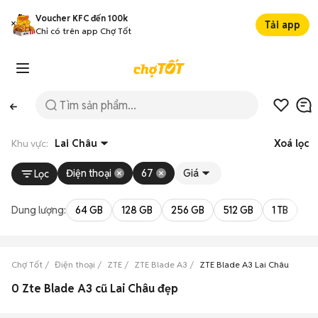
Voucher KFC đến 100k
Tải app
Chỉ có trên app Chợ Tốt
Khu vực:
Lai Châu
Xoá lọc
Điện thoại
67
Giá
Lọc
Dung lượng:
64 GB
128 GB
256 GB
512 GB
1 TB
2 
Chợ Tốt
Điện thoại
ZTE
ZTE Blade A3
ZTE Blade A3 Lai Châu
0 Zte Blade A3 cũ Lai Châu đẹp