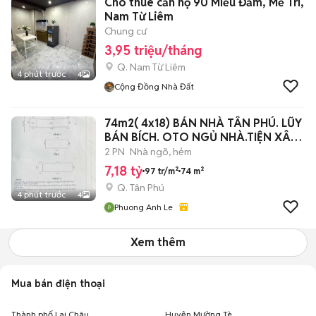
Cho thuê căn hộ 90 Miếu Đầm, Mễ Trì,
Nam Từ Liêm
Chung cư
3,95 triệu/tháng
Q. Nam Từ Liêm
4 phút trước
4
Cộng Đồng Nhà Đất
74m2( 4x18) BÁN NHÀ TÂN PHÚ. LŨY
BÁN BÍCH. OTO NGỦ NHÀ.TIỆN XÂY
MỚI.
2 PN
Nhà ngõ, hẻm
7,18 tỷ
97 tr/m²
74 m²
Q. Tân Phú
4 phút trước
4
Phuong Anh Le
Xem thêm
Mua bán điện thoại
Thành phố Lai Châu
Huyện Mường Tè