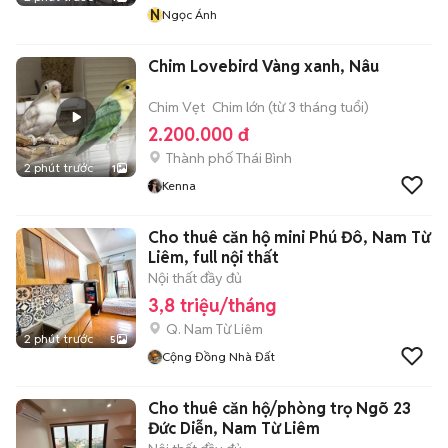
N
Ngọc Ánh
Chim Lovebird Vàng xanh, Nâu
Chim Vẹt
Chim lớn (từ 3 tháng tuổi)
2.200.000 đ
Thành phố Thái Bình
2 phút trước
1
Kenna
Cho thuê căn hộ mini Phú Đô, Nam Từ
Liêm, full nội thất
Nội thất đầy đủ
3,8 triệu/tháng
Q. Nam Từ Liêm
2 phút trước
5
Cộng Đồng Nhà Đất
Cho thuê căn hộ/phòng trọ Ngõ 23
Đức Diễn, Nam Từ Liêm