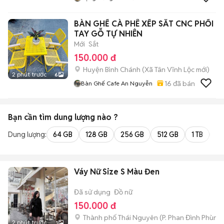
BÀN GHẾ CÀ PHÊ XẾP SẮT CNC PHỐI
TAY GỖ TỰ NHIÊN
Mới
Sắt
150.000 đ
Huyện Bình Chánh
(
Xã Tân Vĩnh Lộc
mới)
2 phút trước
6
16
đã bán
Bàn Ghế Cafe An Nguyễn
Bạn cần tìm
dung lượng
nào ?
Dung lượng:
64 GB
128 GB
256 GB
512 GB
1 TB
2 
Váy Nữ Size S Màu Đen
Đã sử dụng
Đồ nữ
150.000 đ
Thành phố Thái Nguyên
(
P. Phan Đình Phùng
2 phút trước
1