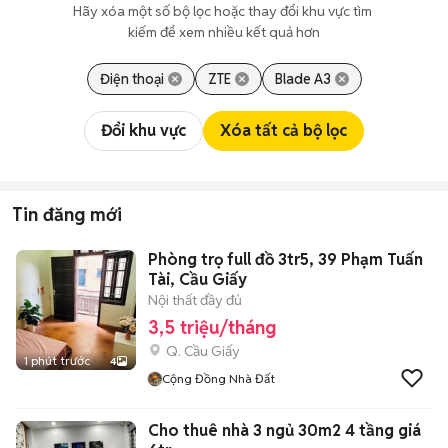
Hãy xóa một số bộ lọc hoặc thay đổi khu vực tìm 
kiếm để xem nhiều kết quả hơn
Điện thoại
ZTE
Blade A3
Đổi khu vực
Xóa tất cả bộ lọc
Tin đăng mới
Phòng trọ full đồ 3tr5, 39 Phạm Tuấn
Tài, Cầu Giấy
Nội thất đầy đủ
3,5 triệu/tháng
Q. Cầu Giấy
1 phút trước
4
Cộng Đồng Nhà Đất
Cho thuê nhà 3 ngủ 30m2 4 tầng giá