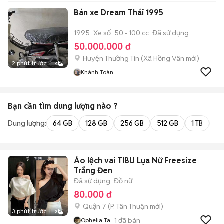
Bán xe Dream Thái 1995
1995
Xe số
50 - 100 cc
Đã sử dụng
50.000.000 đ
Huyện Thường Tín
(
Xã Hồng Vân
mới)
2 phút trước
4
Khánh Toàn
Bạn cần tìm
dung lượng
nào ?
Dung lượng:
64 GB
128 GB
256 GB
512 GB
1 TB
2 
Áo lệch vai TIBU Lụa Nữ Freesize
Trắng Đen
Đã sử dụng
Đồ nữ
80.000 đ
Quận 7
(
P. Tân Thuận
mới)
3 phút trước
2
1
đã bán
Ophelia Ta