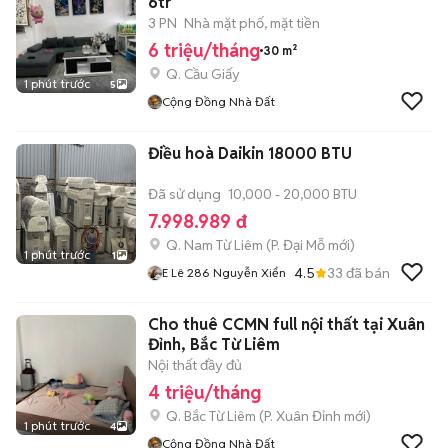
6tr
3 PN
Nhà mặt phố, mặt tiền
6 triệu/tháng
30 m²
Q. Cầu Giấy
1 phút trước
5
Cộng Đồng Nhà Đất
Điều hoà Daikin 18000 BTU
Đã sử dụng
10,000 - 20,000 BTU
7.998.989 đ
Q. Nam Từ Liêm
(
P. Đại Mỗ
mới)
1 phút trước
1
4.5
33
đã bán
E Lê 286 Nguyễn Xiển
Cho thuê CCMN full nội thất tại Xuân
Đỉnh, Bắc Từ Liêm
Nội thất đầy đủ
4 triệu/tháng
Q. Bắc Từ Liêm
(
P. Xuân Đỉnh
mới)
1 phút trước
4
Cộng Đồng Nhà Đất