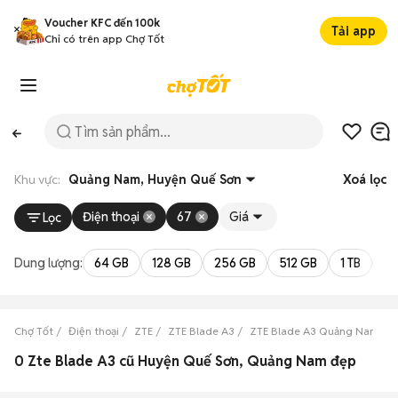
Voucher KFC đến 100k
Tải app
Chỉ có trên app Chợ Tốt
Khu vực:
Quảng Nam, Huyện Quế Sơn
Xoá lọc
Điện thoại
67
Giá
Lọc
Dung lượng:
64 GB
128 GB
256 GB
512 GB
1 TB
2 
Chợ Tốt
Điện thoại
ZTE
ZTE Blade A3
ZTE Blade A3 Quảng Nam
0 Zte Blade A3 cũ Huyện Quế Sơn, Quảng Nam đẹp