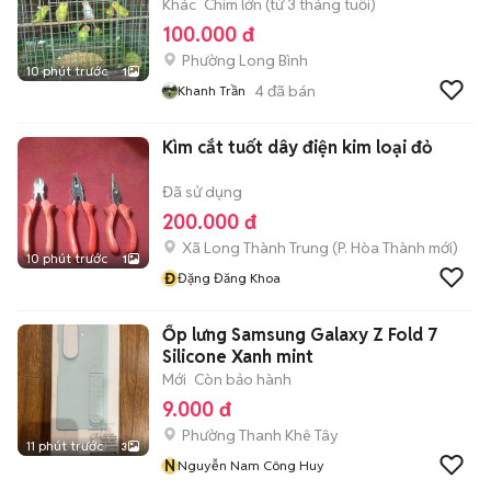
Khác
Chim lớn (từ 3 tháng tuổi)
100.000 đ
Phường Long Bình
10 phút trước
1
4
đã bán
Khanh Trần
Kìm cắt tuốt dây điện kim loại đỏ
Đã sử dụng
200.000 đ
Xã Long Thành Trung
(
P. Hòa Thành
mới)
10 phút trước
1
Đ
Đặng Đăng Khoa
Ốp lưng Samsung Galaxy Z Fold 7
Silicone Xanh mint
Mới
Còn bảo hành
9.000 đ
Phường Thanh Khê Tây
11 phút trước
3
N
Nguyễn Nam Công Huy