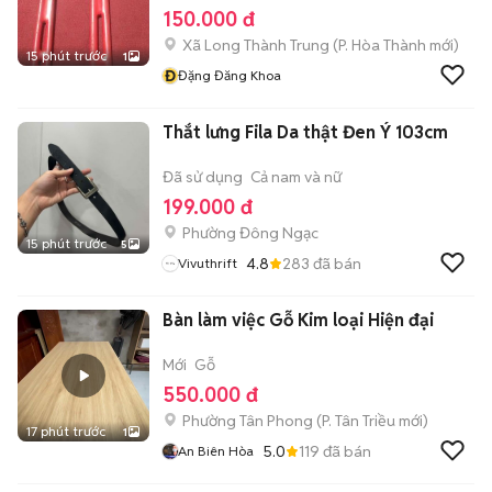
150.000 đ
Xã Long Thành Trung
(
P. Hòa Thành
mới)
15 phút trước
1
Đ
Đặng Đăng Khoa
Thắt lưng Fila Da thật Đen Ý 103cm
Đã sử dụng
Cả nam và nữ
199.000 đ
Phường Đông Ngạc
15 phút trước
5
4.8
283
đã bán
Vivuthrift
Bàn làm việc Gỗ Kim loại Hiện đại
Mới
Gỗ
550.000 đ
Phường Tân Phong
(
P. Tân Triều
mới)
17 phút trước
1
5.0
119
đã bán
An Biên Hòa