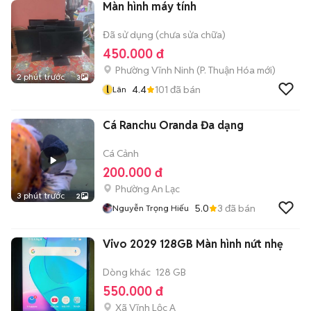
Màn hình máy tính
Đã sử dụng (chưa sửa chữa)
450.000 đ
Phường Vĩnh Ninh
(
P. Thuận Hóa
mới)
2 phút trước
3
l
4.4
101
đã bán
Lân
Cá Ranchu Oranda Đa dạng
Cá Cảnh
200.000 đ
Phường An Lạc
3 phút trước
2
5.0
3
đã bán
Nguyễn Trọng Hiếu
Vivo 2029 128GB Màn hình nứt nhẹ
Dòng khác
128 GB
550.000 đ
Xã Vĩnh Lộc A