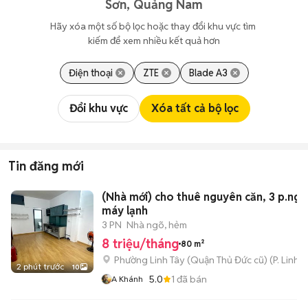
Sơn, Quảng Nam
Hãy xóa một số bộ lọc hoặc thay đổi khu vực tìm 
kiếm để xem nhiều kết quả hơn
Điện thoại
ZTE
Blade A3
Đổi khu vực
Xóa tất cả bộ lọc
Tin đăng mới
(Nhà mới) cho thuê nguyên căn, 3 p.ngủ
máy lạnh
3 PN
Nhà ngõ, hẻm
8 triệu/tháng
80 m²
Phường Linh Tây (Quận Thủ Đức cũ)
(
P. Linh 
2 phút trước
10
5.0
1
đã bán
A Khánh