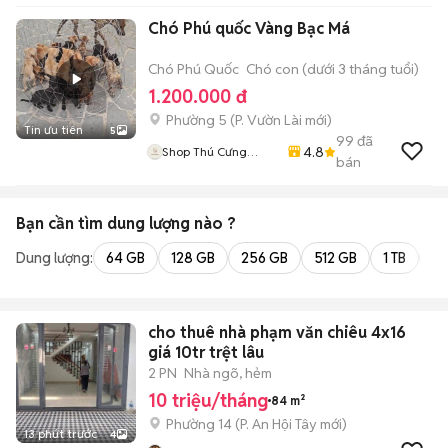
Chó Phú quốc Vàng Bạc Má
Chó Phú Quốc
Chó con (dưới 3 tháng tuổi)
1.200.000 đ
Phường 5
(
P. Vườn Lài
mới)
Tin ưu tiên
5
99
đã
4.8
Shop Thú Cưng
bán
PenTa
Bạn cần tìm
dung lượng
nào ?
Dung lượng:
64 GB
128 GB
256 GB
512 GB
1 TB
2 
cho thuê nhà phạm văn chiêu 4x16
giá 10tr trệt lâu
2 PN
Nhà ngõ, hẻm
10 triệu/tháng
84 m²
Phường 14
(
P. An Hội Tây
mới)
13 phút trước
4