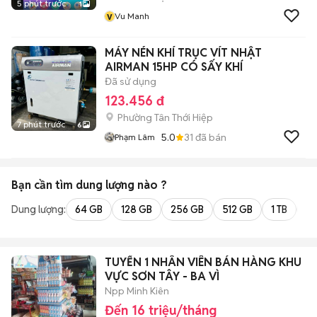
5 phút trước
1
v
Vu Manh
MÁY NÉN KHÍ TRỤC VÍT NHẬT
AIRMAN 15HP CÓ SẤY KHÍ
Đã sử dụng
123.456 đ
Phường Tân Thới Hiệp
7 phút trước
6
5.0
31
đã bán
Phạm Lâm
Bạn cần tìm
dung lượng
nào ?
Dung lượng:
64 GB
128 GB
256 GB
512 GB
1 TB
2 
TUYỂN 1 NHÂN VIÊN BÁN HÀNG KHU
VỰC SƠN TÂY - BA VÌ
Npp Minh Kiên
Đến 16 triệu/tháng