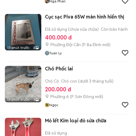
Nga Phan
Cục sạc Piva 65W màn hình hiển thị
Đã sử dụng (chưa sửa chữa)
Còn bảo hành
400.000 đ
Phường Đội Cấn
(
P. Ba Đình
mới)
13 phút trước
2
Tuan Ly
Chó Phốc lai
Chó Cỏ
Chó con (dưới 3 tháng tuổi)
200.000 đ
Phường 6
(
P. Sơn Đông
mới)
13 phút trước
3
N
Ngọc
Mỏ lết Kim loại đỏ sửa chữa
Đã sử dụng