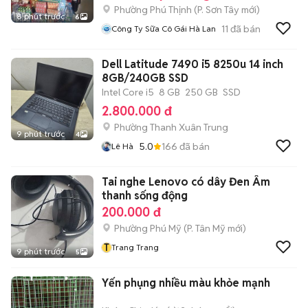
Phường Phú Thịnh
(
P. Sơn Tây
mới)
8 phút trước
6
11
đã bán
Công Ty Sữa Cô Gái Hà Lan
Dell Latitude 7490 i5 8250u 14 inch
8GB/240GB SSD
Intel Core i5
8 GB
250 GB
SSD
2.800.000 đ
Phường Thanh Xuân Trung
9 phút trước
4
5.0
166
đã bán
Lê Hà
Tai nghe Lenovo có dây Đen Âm
thanh sống động
200.000 đ
Phường Phú Mỹ
(
P. Tân Mỹ
mới)
T
Trang Trang
9 phút trước
5
Yến phụng nhiều màu khỏe mạnh