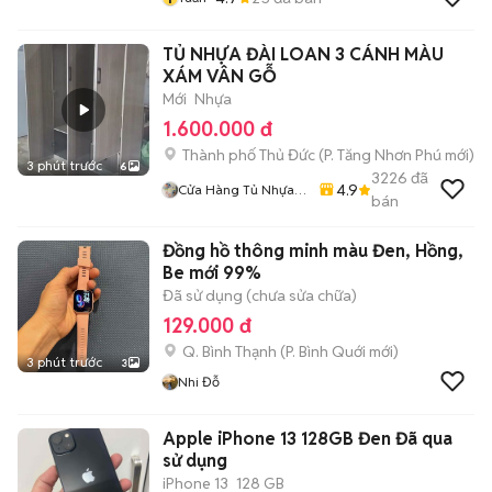
TỦ NHỰA ĐÀI LOAN 3 CÁNH MÀU
XÁM VÂN GỖ
Mới
Nhựa
1.600.000 đ
Thành phố Thủ Đức
(
P. Tăng Nhơn Phú
mới)
3 phút trước
6
3226
đã
4.9
Cửa Hàng Tủ Nhựa
bán
Đài Loan Hoàng
Quân
Đồng hồ thông minh màu Đen, Hồng,
Be mới 99%
Đã sử dụng (chưa sửa chữa)
129.000 đ
Q. Bình Thạnh
(
P. Bình Quới
mới)
3 phút trước
3
Nhi Đỗ
Apple iPhone 13 128GB Đen Đã qua
sử dụng
iPhone 13
128 GB