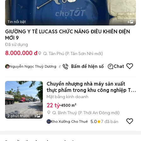
Tin nổi bật
6
+
2
GIƯỜNG Y TẾ LUCASS CHỨC NĂNG ĐIỀU KHIỂN ĐIỆN
MỚI 9
Đã sử dụng
8.000.000 đ
Q. Tân Phú
(
P. Tân Sơn Nhì
mới)
6
đã bán
Bấm để hiện số
Chat
Nguyễn Ngọc Thuỳ Dương
Chuyển nhượng nhà máy sản xuất
thực phẩm trong khu công nghiệp Trà
Nóc
Mặt bằng kinh doanh
22 tỷ
4500 m²
Q. Bình Thuỷ
(
P. Thới An Đông
mới)
2 phút trước
2
5.0
7
đã bán
Kho Xưởng Cho Thuê