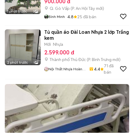
900.000 đ
Q. Gò Vấp
(
P. An Hội Tây
mới)
1 phút trước
3
4.8
25
đã bán
Bình Minh
Tủ quần áo Đài Loan Nhựa 2 lớp Trắng
kem
Mới
Nhựa
2.599.000 đ
Thành phố Thủ Đức
(
P. Bình Trưng
mới)
2 phút trước
1
71
đã
4.4
Nội Thất Nhựa Hoàng
bán
Quân