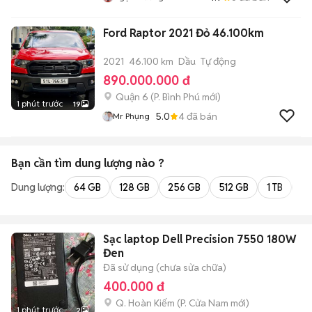
Ford Raptor 2021 Đỏ 46.100km
2021
46.100 km
Dầu
Tự động
890.000.000 đ
Quận 6
(
P. Bình Phú
mới)
1 phút trước
19
5.0
4
đã bán
Mr Phụng
Bạn cần tìm
dung lượng
nào ?
Dung lượng:
64 GB
128 GB
256 GB
512 GB
1 TB
2 
Sạc laptop Dell Precision 7550 180W
Đen
Đã sử dụng (chưa sửa chữa)
400.000 đ
Q. Hoàn Kiếm
(
P. Cửa Nam
mới)
1 phút trước
2