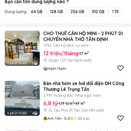
Bạn cần tìm
dung lượng
nào ?
Dung lượng:
64 GB
128 GB
256 GB
512 GB
1 TB
2 
CHO THUÊ CĂN HỘ MINI - 2 PHÚT DI
CHUYỂN NHÀ THỜ TÂN ĐỊNH
1 PN
Căn hộ dịch vụ, mini
12 triệu/tháng
27 m²
Quận 1
(
P. Tân Định
mới)
2 phút trước
7
Ngân Ngân
Bán nhà hẻm xe hơi đối diện ĐH Công
Thương Lê Trọng Tấn
2 PN
Hướng Bắc
Nhà ngõ, hẻm
6,8 tỷ
139 tr/m²
49 m²
Q. Tân Phú
(
P. Tân Sơn Nhì
mới)
2 phút trước
4
A
5.0
7
đã bán
Anh Tiến