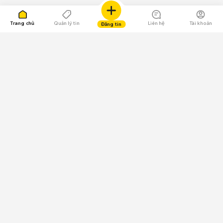
Trang chủ
Quản lý tin
Liên hệ
Tài khoản
Đăng tin
109.000 Bình chọn
Tải ứng dụng Chợ Tốt
Về Chợ Tốt
Quy chế sàn
Chính sách bảo mật
Giải quyết tranh chấp
CÔNG TY TNHH CHỢ TỐT - Người đại diện theo pháp luật:
Nguyễn Trọng Tấn; GPDKKD: 0312120782 do Sở KH & ĐT TP.HCM cấp ngày
11/01/2013;
GPMXH: 185/GP-BTTTT do Bộ Thông tin và Truyền thông
cấp ngày 09/07/2024 - Chịu trách nhiệm
nội dung: Trần Hoàng Ly.
Chính sách sử dụng