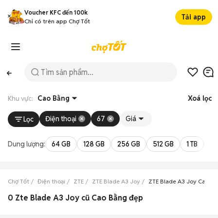
Voucher KFC đến 100k
Tải app
Chỉ có trên app Chợ Tốt
Khu vực:
Cao Bằng
Xoá lọc
Điện thoại
67
Giá
Lọc
Dung lượng:
64 GB
128 GB
256 GB
512 GB
1 TB
2 
Chợ Tốt
Điện thoại
ZTE
ZTE Blade A3 Joy
ZTE Blade A3 Joy Cao B
0 Zte Blade A3 Joy cũ Cao Bằng đẹp