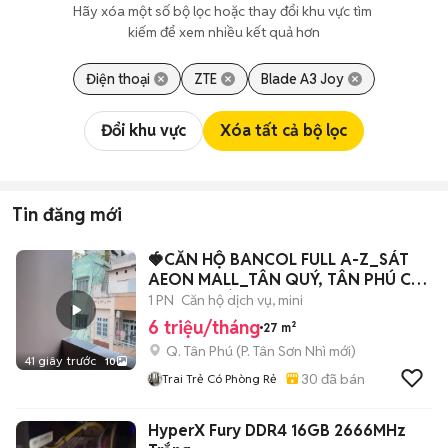
Hãy xóa một số bộ lọc hoặc thay đổi khu vực tìm 
kiếm để xem nhiều kết quả hơn
Điện thoại
ZTE
Blade A3 Joy
Đổi khu vực
Xóa tất cả bộ lọc
Tin đăng mới
🍓CĂN HỘ BANCOL FULL A-Z_SÁT
AEON MALL_TÂN QUÝ, TÂN PHÚ CÓ
THANG MÁY
1 PN
Căn hộ dịch vụ, mini
6 triệu/tháng
27 m²
Q. Tân Phú
(
P. Tân Sơn Nhì
mới)
41 giây trước
10
30
đã bán
Trai Trẻ Có Phòng Rẻ
HyperX Fury DDR4 16GB 2666MHz