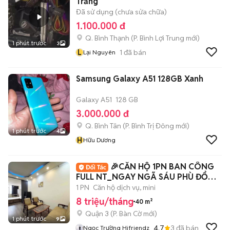
Trắng
Đã sử dụng (chưa sửa chữa)
1.100.000 đ
Q. Bình Thạnh
(
P. Bình Lợi Trung
mới)
1 phút trước
3
L
1
đã bán
Lại Nguyên
Samsung Galaxy A51 128GB Xanh
Galaxy A51
128 GB
3.000.000 đ
Q. Bình Tân
(
P. Bình Trị Đông
mới)
1 phút trước
4
H
Hữu Dương
🎉CĂN HỘ 1PN BAN CÔNG
FULL NT_NGAY NGÃ SÁU PHÙ ĐỔNG
Q1
1 PN
Căn hộ dịch vụ, mini
8 triệu/tháng
40 m²
Quận 3
(
P. Bàn Cờ
mới)
1 phút trước
9
4.7
3
đã bán
Ngọc Trường Hifriendz