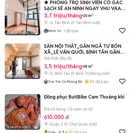
🍀 PHÒNG TRỌ SINH VIÊN CÓ GÁC
SẠCH SẼ AN NINH NGAY VHU VAA
CD Y PNT
3,7 triệu/tháng
20 m²
Q. Tân Bình
(
P. Tân Bình
mới)
1
đã bán
Minh Trí
2 phút trước
12
SẴN NỘI THẤT_GẦN NGÃ TƯ BỐN
XÃ_LÊ VĂN QUỚI, BÌNH TÂN GẦN
ĐẠI HỌC VHU
Nội thất đầy đủ
3,5 triệu/tháng
28 m²
Q. Bình Tân
(
P. Bình Trị Đông
mới)
2 phút trước
5
30
đã bán
Trai Trẻ Có Phòng Rẻ
Đồng phục ButiBike Cam Thoáng khí
Đã sử dụng
Cả nam và nữ
610.000 đ
Quận 5
(
P. Chợ Quán
mới)
3 phút trước
1
T
4.7
25
đã bán
Tuấn