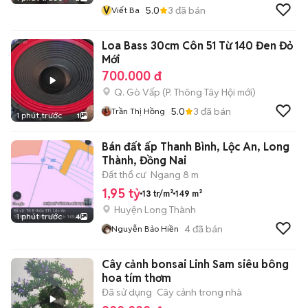
V
5.0
3
đã bán
Viết Ba
Loa Bass 30cm Côn 51 Từ 140 Đen Đỏ
Mới
700.000 đ
Q. Gò Vấp
(
P. Thông Tây Hội
mới)
5.0
3
đã bán
Trần Thị Hồng
1 phút trước
1
Bán đất ấp Thanh Bình, Lộc An, Long
Thành, Đồng Nai
Đất thổ cư
Ngang 8 m
1,95 tỷ
13 tr/m²
149 m²
Huyện Long Thành
1 phút trước
4
4
đã bán
Nguyễn Bảo Hiền
Cây cảnh bonsai Linh Sam siêu bông
hoa tím thơm
Đã sử dụng
Cây cảnh trong nhà