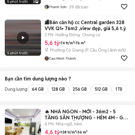
5 phút trước
2
39
đã bán
Thanh Sơn
🏬Bán căn hộ cc Central garden 328
VVK Q1• 76m2 ,view đẹp, giá 5,6 t.ỷ
2 PN
Hướng Đông
Chung cư
5,6 tỷ
74 tr/m²
76 m²
Phường Cô Giang
(
P. Cầu Ông Lãnh
mới)
5 phút trước
Cao Minh Thành
Bạn cần tìm
dung lượng
nào ?
Dung lượng:
64 GB
128 GB
256 GB
512 GB
1 TB
2 
🔥 NHÀ NGON - MỚI - 36m2 - 5
TẦNG SÂN THƯỢNG - HẺM 4M - GẦN
CHỢ BÀ CHIỂ
6 PN
Nhà ngõ, hẻm
4,6 tỷ
128 tr/m²
36 m²