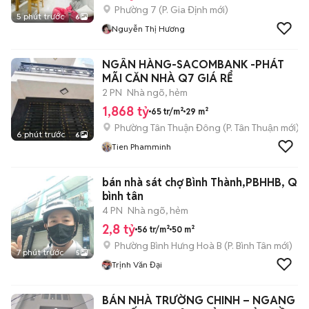
Phường 7
(
P. Gia Định
mới)
5 phút trước
6
Nguyễn Thị Hương
NGÂN HÀNG-SACOMBANK -PHÁT
MÃI CĂN NHÀ Q7 GIÁ RỂ
2 PN
Nhà ngõ, hẻm
1,868 tỷ
65 tr/m²
29 m²
Phường Tân Thuận Đông
(
P. Tân Thuận
mới)
6 phút trước
6
Tien Phamminh
bán nhà sát chợ Bình Thành,PBHHB, Q
bình tân
4 PN
Nhà ngõ, hẻm
2,8 tỷ
56 tr/m²
50 m²
Phường Bình Hưng Hoà B
(
P. Bình Tân
mới)
7 phút trước
5
Trịnh Văn Đại
BÁN NHÀ TRƯỜNG CHINH – NGANG