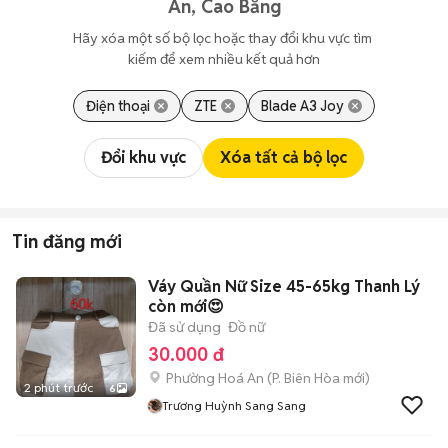
An, Cao Bằng
Hãy xóa một số bộ lọc hoặc thay đổi khu vực tìm 
kiếm để xem nhiều kết quả hơn
Điện thoại
ZTE
Blade A3 Joy
Đổi khu vực
Xóa tất cả bộ lọc
Tin đăng mới
Váy Quần Nữ Size 45-65kg Thanh Lý
còn mới😍
Đã sử dụng
Đồ nữ
30.000 đ
Phường Hoá An
(
P. Biên Hòa
mới)
2 phút trước
6
Trương Huỳnh Sang Sang