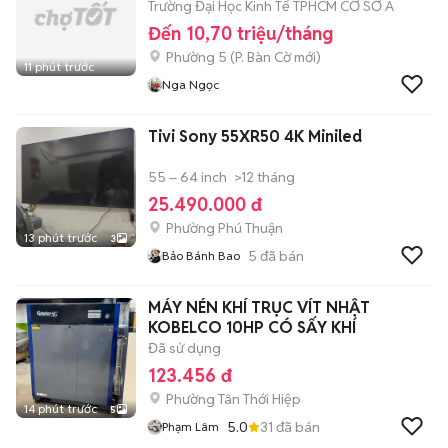
Trường Đại Học Kinh Tế TPHCM CƠ SỞ A
Đến 10,70 triệu/tháng
Phường 5
(
P. Bàn Cờ
mới)
11 phút trước
Nga Ngọc
Tivi Sony 55XR50 4K Miniled
55 – 64 inch
>12 tháng
25.490.000 đ
Phường Phú Thuận
13 phút trước
3
5
đã bán
Bảo Bánh Bao
MÁY NÉN KHÍ TRỤC VÍT NHẬT
KOBELCO 10HP CÓ SẤY KHÍ
Đã sử dụng
123.456 đ
Phường Tân Thới Hiệp
14 phút trước
5
5.0
31
đã bán
Phạm Lâm