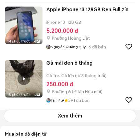
Apple iPhone 13 128GB Đen Full zin
iPhone 13
128 GB
5.200.000 đ
Phường Hoàng Liệt
14 phút trước
6
6
đã bán
Nguyễn Quang Huy
Gà mái đen 6 tháng
Gà Tre
Gà lớn (từ 3 tháng tuổi)
250.000 đ
Phường 6
(
P. Tân Hòa
mới)
15 phút trước
5
4.9
391
đã bán
Tài
Xem thêm
Mua bán đồ điện tử