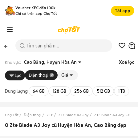
Voucher KFC đến 100k
Tải app
Chỉ có trên app Chợ Tốt
Khu vực:
Cao Bằng, Huyện Hòa An
Xoá lọc
Điện thoại
Giá
Lọc
Dung lượng:
64 GB
128 GB
256 GB
512 GB
1 TB
2 
Chợ Tốt
Điện thoại
ZTE
ZTE Blade A3 Joy
ZTE Blade A3 Joy Cao B
0 Zte Blade A3 Joy cũ Huyện Hòa An, Cao Bằng đẹp