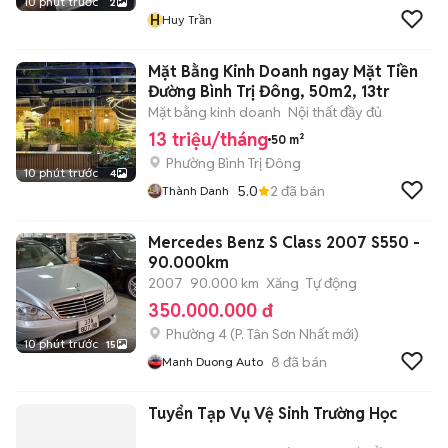
10 phút trước
2
H
Huy Trần
Mặt Bằng Kinh Doanh ngay Mặt Tiền
Đường Bình Trị Đông, 50m2, 13tr
Mặt bằng kinh doanh
Nội thất đầy đủ
13 triệu/tháng
50 m²
Phường Bình Trị Đông
10 phút trước
4
5.0
2
đã bán
Thành Danh
Mercedes Benz S Class 2007 S550 -
90.000km
2007
90.000 km
Xăng
Tự động
350.000.000 đ
Phường 4
(
P. Tân Sơn Nhất
mới)
10 phút trước
15
8
đã bán
Manh Duong Auto
Tuyển Tạp Vụ Vệ Sinh Trường Học