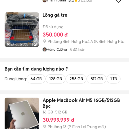
5.0
3
đã bán
Thành Danh
Lồng gà tre
Đã sử dụng
350.000 đ
Phường Bình Hưng Hoà A
(
P. Bình Hưng Hòa
m
10 phút trước
2
8
đã bán
Hùng Cường
Bạn cần tìm
dung lượng
nào ?
Dung lượng:
64 GB
128 GB
256 GB
512 GB
1 TB
2 
Apple MacBook Air M5 16GB/512GB
Bạc
16 GB
512 GB
30.999.999 đ
Phường 13
(
P. Bình Lợi Trung
mới)