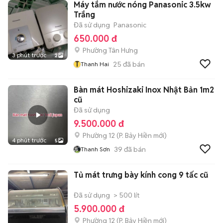
Máy tắm nước nóng Panasonic 3.5kw
Trắng
Đã sử dụng
Panasonic
650.000 đ
Phường Tân Hưng
3 phút trước
2
T
25
đã bán
Thanh Hai
Bàn mát Hoshizaki Inox Nhật Bản 1m2
cũ
Đã sử dụng
9.500.000 đ
Phường 12
(
P. Bảy Hiền
mới)
4 phút trước
5
39
đã bán
Thanh Sơn
Tủ mát trưng bày kính cong 9 tấc cũ
Đã sử dụng
> 500 lít
5.900.000 đ
Phường 12
(
P. Bảy Hiền
mới)