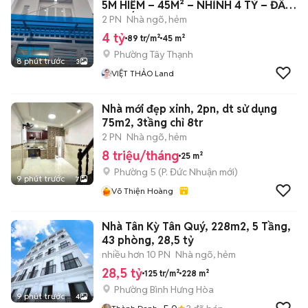
5M HIẾM – 45M² – NHỈNH 4 TỶ – ĐẦU
TƯ TỐT
2 PN
Nhà ngõ, hẻm
4 tỷ
89 tr/m²
45 m²
Phường Tây Thạnh
8 phút trước
3
VIỆT THẢO Land
Nhà mới đẹp xinh, 2pn, dt sử dụng
75m2, 3tầng chỉ 8tr
2 PN
Nhà ngõ, hẻm
8 triệu/tháng
25 m²
Phường 5
(
P. Đức Nhuận
mới)
9 phút trước
7
Võ Thiện Hoàng
Nhà Tân Kỳ Tân Quý, 228m2, 5 Tầng,
43 phòng, 28,5 tỷ
nhiều hơn 10 PN
Nhà ngõ, hẻm
28,5 tỷ
125 tr/m²
228 m²
Phường Bình Hưng Hòa
9 phút trước
4