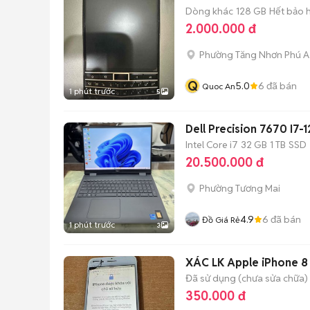
Dòng khác
128 GB
Hết bảo 
2.000.000 đ
Phường Tăng Nhơn Phú A
Q
5.0
6
đã bán
Quoc An
1 phút trước
5
Dell Precision 7670 I
Intel Core i7
32 GB
1 TB
SSD
20.500.000 đ
Phường Tương Mai
4.9
6
đã bán
Đồ Giá Rẻ
1 phút trước
3
XÁC LK Apple iPhone
Đã sử dụng (chưa sửa chữa)
350.000 đ