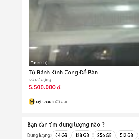
Tin nổi bật
Tủ Bánh Kính Cong Để Bàn
Đã sử dụng
5.500.000 đ
M
5
đã bán
Mỹ Châu
Bạn cần tìm
dung lượng
nào ?
Dung lượng:
64 GB
128 GB
256 GB
512 GB