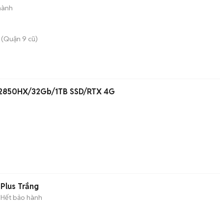
hành
 (Quận 9 cũ)
7-12850HX/32Gb/1TB SSD/RTX 4G
 8 Plus Trắng
Hết bảo hành