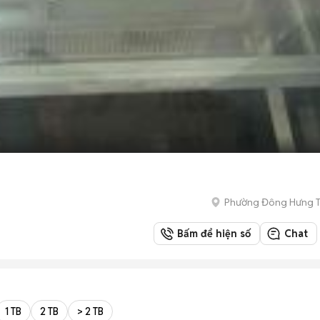
Phường Đông Hưng 
Bấm để hiện số
Chat
1 TB
2 TB
> 2 TB