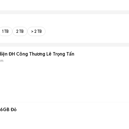
1 TB
2 TB
> 2 TB
 diện ĐH Công Thương Lê Trọng Tấn
ẻm
56GB Đỏ