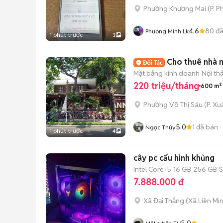
Phường Khương Mai
(
P. P
4.6
80
đã
Phuong Minh Lk
1 phút trước
3
Cho thuê nhà m
Mặt bằng kinh doanh
Nội th
220 triệu/tháng
600 m²
Phường Võ Thị Sáu
(
P. X
5.0
1
đã bán
Ngọc Thúy
1 phút trước
4
cây pc cấu hình khủng
Intel Core i5
16 GB
256 GB
7.888.000 đ
Xã Đại Thắng
(
Xã Liên Mi
5.0