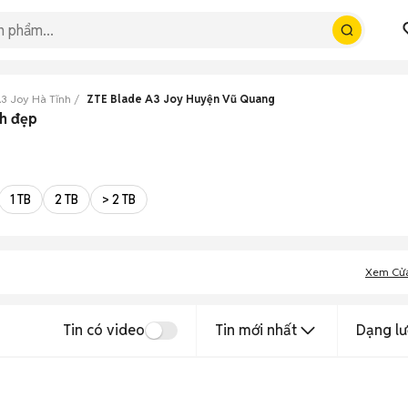
3 Joy Hà Tĩnh
ZTE Blade A3 Joy Huyện Vũ Quang
nh đẹp
1 TB
2 TB
> 2 TB
Xem Cử
Tin có video
Tin mới nhất
Dạng lư