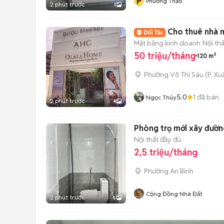
P
Phương Thảo
2 phút trước
1
Cho thuê nhà 
Mặt bằng kinh doanh
Nội th
50 triệu/tháng
120 m²
Phường Võ Thị Sáu
(
P. X
5.0
1
đã bán
Ngọc Thúy
2 phút trước
4
Phòng trọ mới xây đường
Nội thất đầy đủ
2,5 triệu/tháng
Phường An Bình
Cộng Đồng Nhà Đất
2 phút trước
5