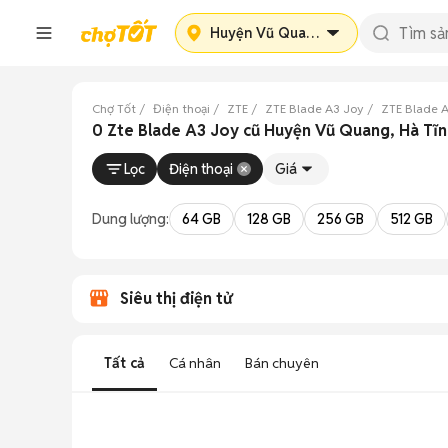
Huyện Vũ Quang
Chợ Tốt
Điện thoại
ZTE
ZTE Blade A3 Joy
ZTE Blade A
0 Zte Blade A3 Joy cũ Huyện Vũ Quang, Hà Tĩ
Lọc
Điện thoại
Giá
Dung lượng:
64 GB
128 GB
256 GB
512 GB
Siêu thị điện tử
Tất cả
Cá nhân
Bán chuyên