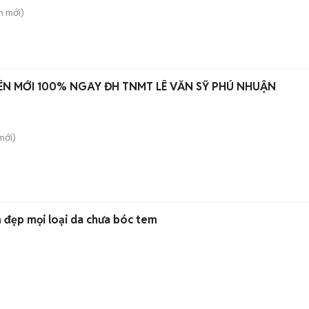
h
mới)
IÊN MỚI 100% NGAY ĐH TNMT LÊ VĂN SỸ PHÚ NHUẬN
mới)
đẹp mọi loại da chưa bóc tem