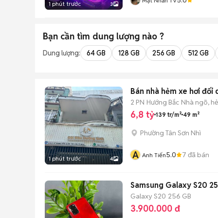
Mặt Nhăn TV
1 phút trước
3
Bạn cần tìm
dung lượng
nào ?
Dung lượng:
64 GB
128 GB
256 GB
512 GB
Bán nhà hẻm xe hơi đối
2 PN
Hướng Bắc
Nhà ngõ, h
6,8 tỷ
139 tr/m²
49 m²
Phường Tân Sơn Nhì
A
5.0
7
đã bán
Anh Tiến
1 phút trước
4
Samsung Galaxy S20 2
Galaxy S20
256 GB
3.900.000 đ