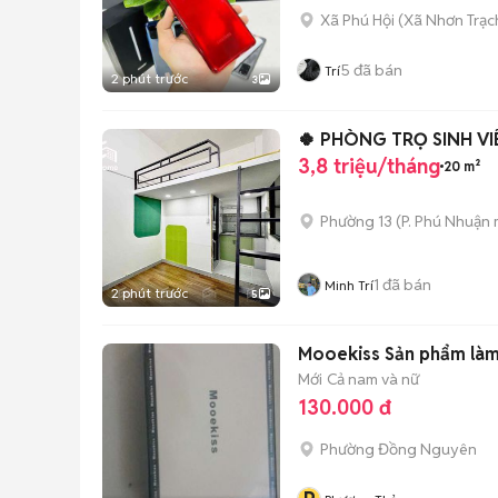
Xã Phú Hội
(
Xã Nhơn Trạc
5
đã bán
Trí
2 phút trước
3
🍀 PHÒNG TRỌ SINH V
3,8 triệu/tháng
20 m²
Phường 13
(
P. Phú Nhuận
1
đã bán
Minh Trí
2 phút trước
5
Mooekiss Sản phẩm làm 
Mới
Cả nam và nữ
130.000 đ
Phường Đồng Nguyên