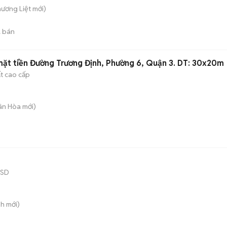
hương Liệt
mới)
 bán
ặt tiền Đường Trương Định, Phường 6, Quận 3. DT: 30x20m
ất cao cấp
uân Hòa
mới)
SSD
nh
mới)