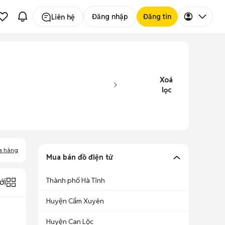
Đăng nhập
Đăng tin
Liên hệ
Xoá
lọc
a hàng
Mua bán đồ điện tử
Thành phố Hà Tĩnh
ới
Huyện Cẩm Xuyên
Huyện Can Lộc