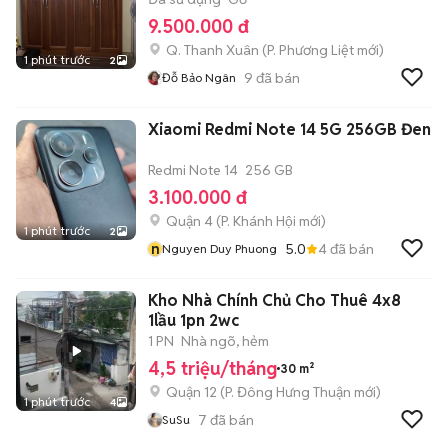
9.500.000 đ
Q. Thanh Xuân
(
P. Phương Liệt
mới)
1 phút trước
2
9
đã bán
Đỗ Bảo Ngân
Xiaomi Redmi Note 14 5G 256GB Đen
Redmi Note 14
256 GB
3.100.000 đ
Quận 4
(
P. Khánh Hội
mới)
1 phút trước
2
n
5.0
4
đã bán
Nguyen Duy Phuong
Kho Nhà Chính Chủ Cho Thuê 4x8
1lầu 1pn 2wc
1 PN
Nhà ngõ, hẻm
4,5 triệu/tháng
30 m²
Quận 12
(
P. Đông Hưng Thuận
mới)
1 phút trước
4
7
đã bán
SuSu