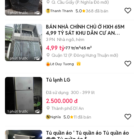
Q. Cầu Giấy
(
P. Nghĩa Đô
mới)
T
5.0
368
đã bán
Thanh Thanh
1 phút trước
3
BÁN NHÀ CHÍNH CHỦ Ở HXH 65M
4,99 TỶ SÁT KHU DÂN CƯ AN
SƯƠNG QUẬN 12
3 PN
Nhà ngõ, hẻm
4,99 tỷ
77 tr/m²
65 m²
Quận 12
(
P. Đông Hưng Thuận
mới)
1 phút trước
7
Lê Duy Tuong
Tủ lạnh LG
Đã sử dụng
300 - 399 lít
2.500.000 đ
Thành phố Dĩ An
1 phút trước
1
N
5.0
11
đã bán
Nghĩa
Tủ quần áo ' Tủ quần áo Tủ quần áo