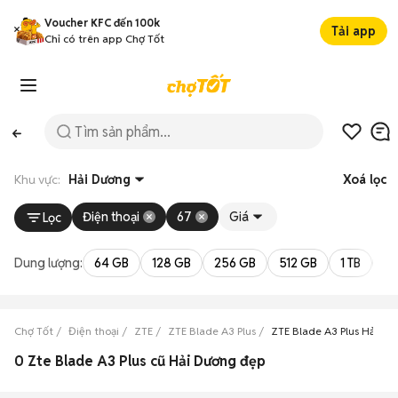
Voucher KFC đến 100k
Tải app
Chỉ có trên app Chợ Tốt
Khu vực:
Hải Dương
Xoá lọc
Điện thoại
67
Giá
Lọc
Dung lượng:
64 GB
128 GB
256 GB
512 GB
1 TB
2 
Chợ Tốt
Điện thoại
ZTE
ZTE Blade A3 Plus
ZTE Blade A3 Plus Hải Dư
0 Zte Blade A3 Plus cũ Hải Dương đẹp