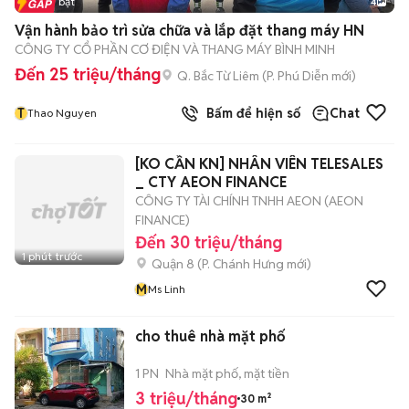
Tin nổi bật
4
Vận hành bảo trì sửa chữa và lắp đặt thang máy HN
CÔNG TY CỔ PHẦN CƠ ĐIỆN VÀ THANG MÁY BÌNH MINH
Đến 25 triệu/tháng
Q. Bắc Từ Liêm
(
P. Phú Diễn
mới)
T
Bấm để hiện số
Chat
Thao Nguyen
[KO CẦN KN] NHÂN VIÊN TELESALES
_ CTY AEON FINANCE
CÔNG TY TÀI CHÍNH TNHH AEON (AEON
FINANCE)
Đến 30 triệu/tháng
1 phút trước
Quận 8
(
P. Chánh Hưng
mới)
M
Ms Linh
cho thuê nhà mặt phố
1 PN
Nhà mặt phố, mặt tiền
3 triệu/tháng
30 m²