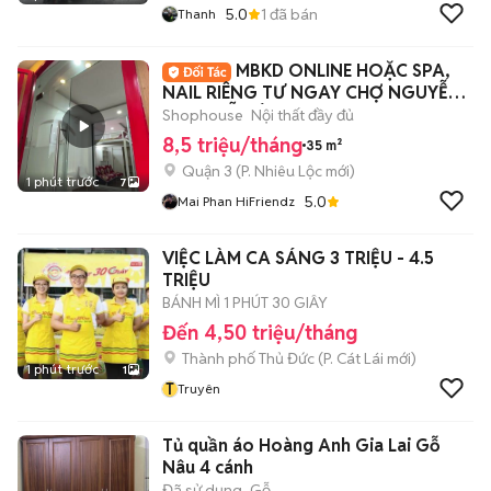
5.0
1
đã bán
Thanh
MBKD ONLINE HOẶC SPA,
NAIL RIÊNG TƯ NGAY CHỢ NGUYỄN
VĂN TRỖI LÊ VĂN SY
Shophouse
Nội thất đầy đủ
8,5 triệu/tháng
35 m²
Quận 3
(
P. Nhiêu Lộc
mới)
1 phút trước
7
5.0
Mai Phan HiFriendz
VIỆC LÀM CA SÁNG 3 TRIỆU - 4.5
TRIỆU
BÁNH MÌ 1 PHÚT 30 GIÂY
Đến 4,50 triệu/tháng
Thành phố Thủ Đức
(
P. Cát Lái
mới)
1 phút trước
1
T
Truyên
Tủ quần áo Hoàng Anh Gia Lai Gỗ
Nâu 4 cánh
Đã sử dụng
Gỗ