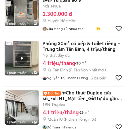
@@ Tủ quần áo $
Mới
Nhựa
2.300.000 đ
Huyện Hóc Môn
1 phút trước
1
Cửa Hàng Tủ Nhựa Giá
Xưởng
Phòng 30m² có bếp & toilet riêng –
Trung tâm Tân Bình, 4 triệu/tháng
Nội thất đầy đủ
4 triệu/tháng
30 m²
Q. Tân Bình
(
P. Tân Sơn Nhất
mới)
1 phút trước
9
5
đã bán
Nguyễn Thị Thanh Hương
✨Cho thuê Duplex cửa
sổ_Full NT_Mặt tiền_Giờ tự do gần
ĐH Bách Khoa
1 PN
Duplex
4,1 triệu/tháng
25 m²
Quận 10
(
P. Diên Hồng
mới)
1 phút trước
4
Đỗ Toán HiFriendz