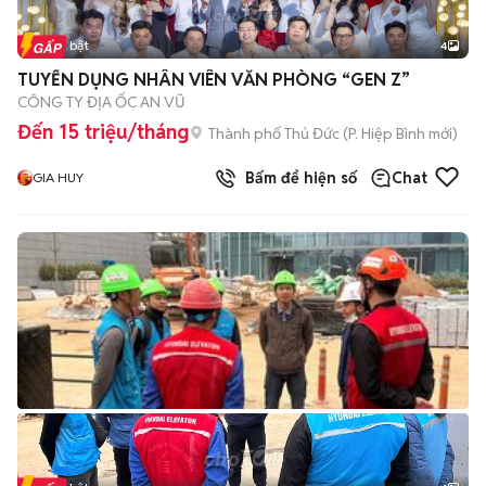
Tin nổi bật
4
TUYỂN DỤNG NHÂN VIÊN VĂN PHÒNG “GEN Z”
CÔNG TY ĐỊA ỐC AN VŨ
Đến 15 triệu/tháng
Thành phố Thủ Đức
(
P. Hiệp Bình
mới)
Bấm để hiện số
Chat
GIA HUY