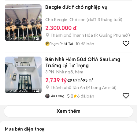
Becgie đức f chó nghiệp vụ
Chó Becgie
Chó con (dưới 3 tháng tuổi)
2.300.000 đ
Thành phố Thanh Hóa
(
P. Quảng Phú
mới)
1 phút trước
5
P
10
đã bán
Phạm Phát Tài
Bán Nhà Hẻm 504 Ql1A Sau Lưng
Trường Lý Tự Trọng
3 PN
Nhà ngõ, hẻm
2,739 tỷ
29 tr/m²
95 m²
Thành phố Tân An
(
P. Long An
mới)
1 phút trước
12
5.0
6
đã bán
Bùi Long
Xem thêm
Mua bán điện thoại