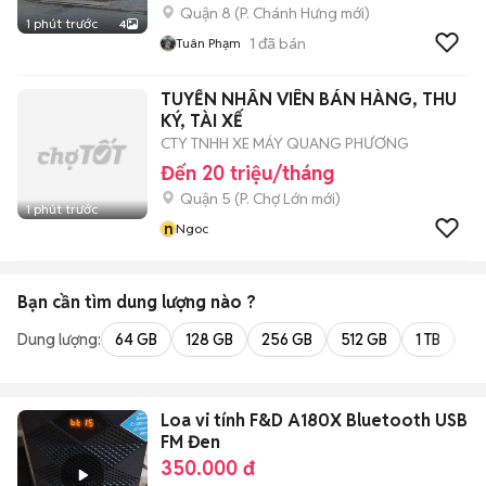
Quận 8
(
P. Chánh Hưng
mới)
1 phút trước
4
1
đã bán
Tuân Phạm
TUYỂN NHÂN VIÊN BÁN HÀNG, THU
KÝ, TÀI XẾ
CTY TNHH XE MÁY QUANG PHƯƠNG
Đến 20 triệu/tháng
Quận 5
(
P. Chợ Lớn
mới)
1 phút trước
n
Ngoc
Bạn cần tìm
dung lượng
nào ?
Dung lượng:
64 GB
128 GB
256 GB
512 GB
1 TB
2 
Loa vi tính F&D A180X Bluetooth USB
FM Đen
350.000 đ