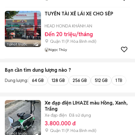
TUYỂN TÀI XẾ LÁI XE CHO SẾP
HEAD HONDA KHÁNH AN
Đến 20 triệu/tháng
Quận 11
(
P. Hòa Bình
mới)
1 phút trước
3
Ngọc Thủy
Bạn cần tìm
dung lượng
nào ?
Dung lượng:
64 GB
128 GB
256 GB
512 GB
1 TB
2 
Xe đạp điện LIHAZE màu Hồng, Xanh,
Trắng
Xe đạp điện
Đã sử dụng
3.800.000 đ
Quận 11
(
P. Hòa Bình
mới)
1 phút trước
3