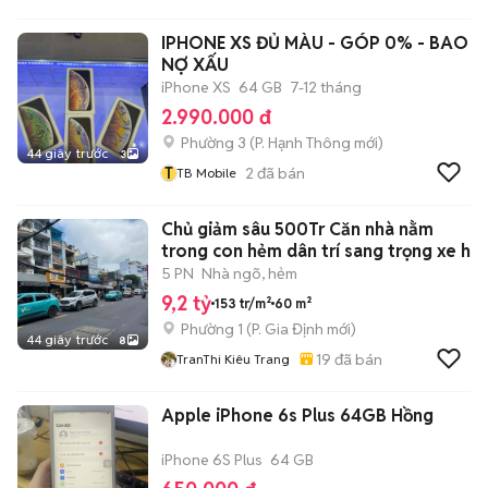
IPHONE XS ĐỦ MÀU - GÓP 0% - BAO
NỢ XẤU
iPhone XS
64 GB
7-12 tháng
2.990.000 đ
Phường 3
(
P. Hạnh Thông
mới)
44 giây trước
3
T
2
đã bán
TB Mobile
Chủ giảm sâu 500Tr Căn nhà nằm
trong con hẻm dân trí sang trọng xe h
5 PN
Nhà ngõ, hẻm
9,2 tỷ
153 tr/m²
60 m²
Phường 1
(
P. Gia Định
mới)
44 giây trước
8
19
đã bán
TranThi Kiêu Trang
Apple iPhone 6s Plus 64GB Hồng
iPhone 6S Plus
64 GB