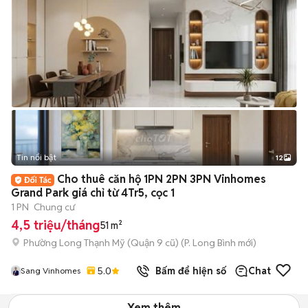
Tin nổi bật
12
+
2
Cho thuê căn hộ 1PN 2PN 3PN Vinhomes
Grand Park giá chỉ từ 4Tr5, cọc 1
1 PN
Chung cư
4,5 triệu/tháng
51 m²
Phường Long Thạnh Mỹ (Quận 9 cũ)
(
P. Long Bình
mới)
5.0
Bấm để hiện số
Chat
Sang Vinhomes
Xem thêm