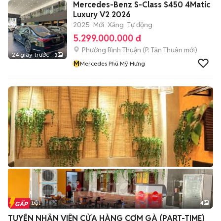
Mercedes-Benz S-Class S450 4Matic
Luxury V2 2026
2025
Mới
Xăng
Tự động
5.299.000.000 đ
Phường Bình Thuận
(
P. Tân Thuận
mới)
24 giây trước
3
M
Mercedes Phú Mỹ Hưng
Tin nổi bật
4
TUYỂN NHÂN VIÊN CỬA HÀNG CƠM GÀ (PART-TIME)