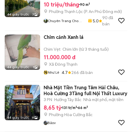
10 triệu/tháng
90 m²
Phường Thạnh Lộc
(
P. An Phú Đông
mới)
44 giây trước
7
90
đã
5.0
Chuyên Trang Cho
bán
Thuê Bất Động Sản
Thuỳ Lâm
Chim cảnh Xanh lá
Chim Vẹt
Chim lớn (từ 3 tháng tuổi)
11.000.000 đ
Xã Đông Thạnh
44 giây trước
1
N
4.7
266
đã bán
Như Lê
Nhà Mặt Tiền Trung Tâm Hải Châu,
Hoà Cường 3Tầng full Nội Thất Luxury
3 PN
Hướng Tây Bắc
Nhà mặt phố, mặt tiền
8,65 tỷ
131 tr/m²
66 m²
Phường Hòa Cường Bắc
44 giây trước
11
Bảov