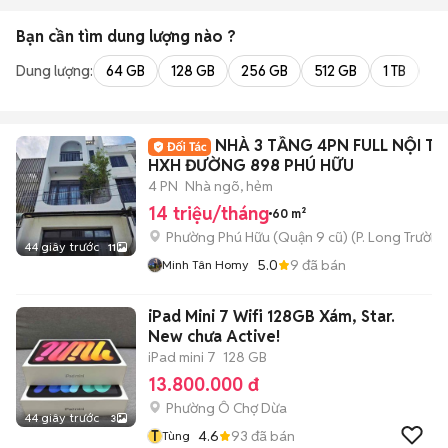
Bạn cần tìm
dung lượng
nào ?
Dung lượng:
64 GB
128 GB
256 GB
512 GB
1 TB
2 
NHÀ 3 TẦNG 4PN FULL NỘI T
HXH ĐƯỜNG 898 PHÚ HỮU
4 PN
Nhà ngõ, hẻm
14 triệu/tháng
60 m²
Phường Phú Hữu (Quận 9 cũ)
(
P. Long Trường
44 giây trước
11
5.0
9
đã bán
Minh Tân Homy
iPad Mini 7 Wifi 128GB Xám, Star.
New chưa Active!
iPad mini 7
128 GB
13.800.000 đ
Phường Ô Chợ Dừa
44 giây trước
3
T
4.6
93
đã bán
Tùng