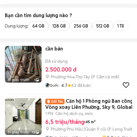
Bạn cần tìm
dung lượng
nào ?
Dung lượng:
64 GB
128 GB
256 GB
512 GB
1 TB
2 
cần bán
Đã sử dụng
2.500.000 đ
Phường Hòa Thọ Tây
(
P. Cẩm Lệ
mới)
31 giây trước
1
4.7
62
đã bán
Quốc
Căn hộ 1 Phòng ngủ Ban công 
Vòng xoay Liên Phường, Sky 9, Global
1 PN
Căn hộ dịch vụ, mini
6,5 triệu/tháng
45 m²
Phường Phú Hữu (Quận 9 cũ)
(
P. Long Trường
31 giây trước
12