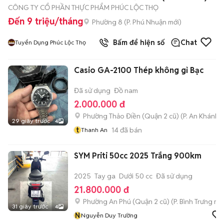
CÔNG TY CỔ PHẦN THỰC PHẨM PHÚC LỘC THỌ
Đến 9 triệu/tháng
Phường 8
(
P. Phú Nhuận
mới)
Bấm để hiện số
Chat
Tuyển Dụng Phúc Lộc Thọ
Casio GA-2100 Thép không gỉ Bạc
Đã sử dụng
Đồ nam
2.000.000 đ
Phường Thảo Điền (Quận 2 cũ)
(
P. An Khánh
m
29 giây trước
4
t
14
đã bán
Thanh An
SYM Priti 50cc 2025 Trắng 900km
2025
Tay ga
Dưới 50 cc
Đã sử dụng
21.800.000 đ
Phường An Phú (Quận 2 cũ)
(
P. Bình Trưng
mới
31 giây trước
4
N
Nguyễn Duy Trường