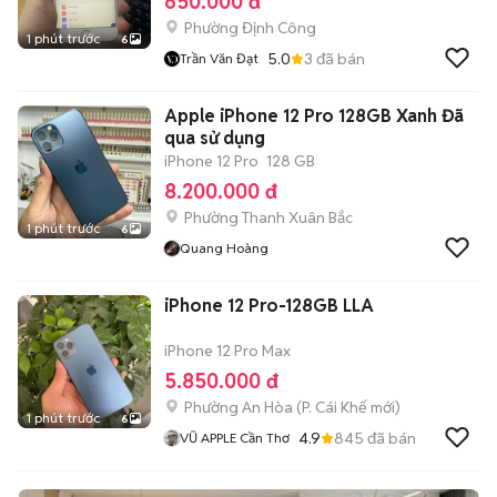
650.000 đ
Phường Định Công
1 phút trước
6
5.0
3
đã bán
Trần Văn Đạt
Apple iPhone 12 Pro 128GB Xanh Đã
qua sử dụng
iPhone 12 Pro
128 GB
8.200.000 đ
Phường Thanh Xuân Bắc
1 phút trước
6
Quang Hoàng
iPhone 12 Pro-128GB LLA
iPhone 12 Pro Max
5.850.000 đ
Phường An Hòa
(
P. Cái Khế
mới)
1 phút trước
6
4.9
845
đã bán
VŨ APPLE Cần Thơ