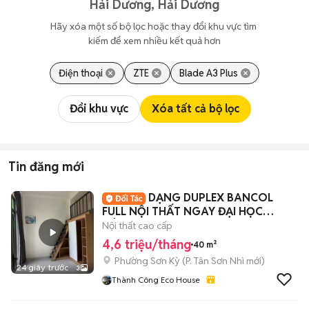
Hải Dương, Hải Dương
Hãy xóa một số bộ lọc hoặc thay đổi khu vực tìm 
kiếm để xem nhiều kết quả hơn
Điện thoại
ZTE
Blade A3 Plus
Đổi khu vực
Xóa tất cả bộ lọc
Tin đăng mới
DẠNG DUPLEX BANCOL
FULL NỘI THẤT NGAY ĐẠI HỌC
CÔNG THƯƠNG - AEON TP
Nội thất cao cấp
4,6 triệu/tháng
40 m²
Phường Sơn Kỳ
(
P. Tân Sơn Nhì
mới)
24 giây trước
3
Thành Công Eco House