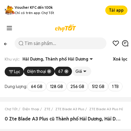
Voucher KFC đến 100k
Tải app
Chỉ có trên app Chợ Tốt
Khu vực:
Hải Dương, Thành phố Hải Dương
Xoá lọc
Điện thoại
67
Giá
Lọc
Dung lượng:
64 GB
128 GB
256 GB
512 GB
1 TB
2 
Chợ Tốt
Điện thoại
ZTE
ZTE Blade A3 Plus
ZTE Blade A3 Plus Hải Dư
0 Zte Blade A3 Plus cũ Thành phố Hải Dương, Hải Dương đẹp