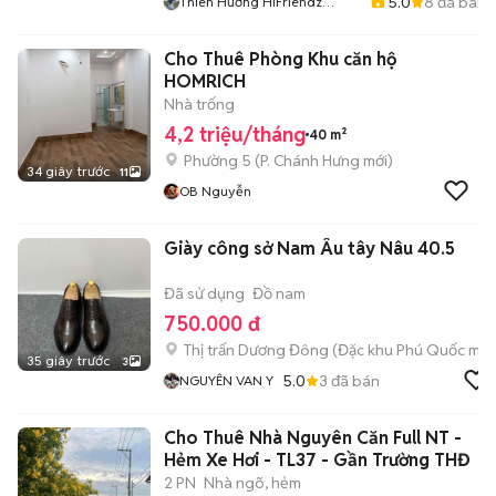
5.0
8
đã bán
Thiên Hương HiFriendz
Chuyên Căn Hộ- Phòng Trọ
Thủ Đức- Quận 9
Cho Thuê Phòng Khu căn hộ
HOMRICH
Nhà trống
4,2 triệu/tháng
40 m²
Phường 5
(
P. Chánh Hưng
mới)
34 giây trước
11
OB Nguyễn
Giày công sở Nam Âu tây Nâu 40.5
Đã sử dụng
Đồ nam
750.000 đ
Thị trấn Dương Đông
(
Đặc khu Phú Quốc
mới
35 giây trước
3
5.0
3
đã bán
NGUYÊN VAN Y
Cho Thuê Nhà Nguyên Căn Full NT -
Hẻm Xe Hơi - TL37 - Gần Trường THĐ
2 PN
Nhà ngõ, hẻm