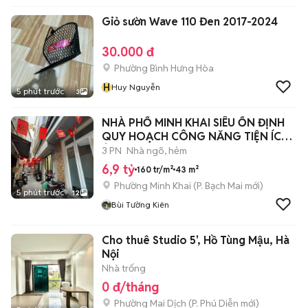
Giỏ sườn Wave 110 Đen 2017-2024
30.000 đ
Phường Bình Hưng Hòa
H
Huy Nguyễn
5 phút trước
3
NHÀ PHỐ MINH KHAI SIÊU ỔN ĐỊNH
QUY HOẠCH CÔNG NĂNG TIỆN ÍCH
Ở NGAY.
3 PN
Nhà ngõ, hẻm
6,9 tỷ
160 tr/m²
43 m²
Phường Minh Khai
(
P. Bạch Mai
mới)
5 phút trước
12
Bùi Tường Kiên
Cho thuê Studio 5', Hồ Tùng Mậu, Hà
Nội
Nhà trống
0 đ/tháng
Phường Mai Dịch
(
P. Phú Diễn
mới)