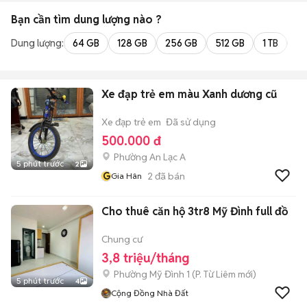
Bạn cần tìm
dung lượng
nào ?
Dung lượng:
64 GB
128 GB
256 GB
512 GB
1 TB
2 
Xe đạp trẻ em màu Xanh dương cũ
Xe đạp trẻ em
Đã sử dụng
500.000 đ
Phường An Lạc A
5 phút trước
2
G
2
đã bán
Gia Hân
Cho thuê căn hộ 3tr8 Mỹ Đình full đồ
Chung cư
3,8 triệu/tháng
Phường Mỹ Đình 1
(
P. Từ Liêm
mới)
5 phút trước
4
Cộng Đồng Nhà Đất