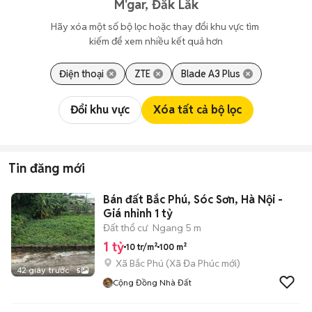
M'gar, Đắk Lắk
Hãy xóa một số bộ lọc hoặc thay đổi khu vực tìm 
kiếm để xem nhiều kết quả hơn
Điện thoại
ZTE
Blade A3 Plus
Đổi khu vực
Xóa tất cả bộ lọc
Tin đăng mới
Bán đất Bắc Phú, Sóc Sơn, Hà Nội -
Giá nhỉnh 1 tỷ
Đất thổ cư
Ngang 5 m
1 tỷ
10 tr/m²
100 m²
Xã Bắc Phú
(
Xã Đa Phúc
mới)
42 giây trước
5
Cộng Đồng Nhà Đất