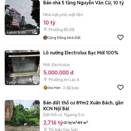
Bán nhà 5 tầng Nguyễn Văn Cừ, 10 tỷ
Nhà mặt phố, mặt tiền
10 tỷ
Phường Bồ Đề
1 phút trước
5
Cộng Đồng Nhà Đất
Lò nướng Electrolux Bạc Mới 100%
Mới
Electrolux
5.000.000 đ
Phường An Lạc A
1 phút trước
1
G
2
đã bán
Gia Hân
Bán đất thổ cư 89m2 Xuân Bách, gần
KCN Nội Bài
Đất thổ cư
Ngang 5 m
2,716 tỷ
31 tr/m²
89 m²
Thị trấn Sóc Sơn