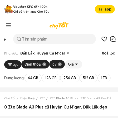
Voucher KFC đến 100k
Tải app
Chỉ có trên app Chợ Tốt
Khu vực:
Đắk Lắk, Huyện Cư M'gar
Xoá lọc
Điện thoại
67
Giá
Lọc
Dung lượng:
64 GB
128 GB
256 GB
512 GB
1 TB
2 
Chợ Tốt
Điện thoại
ZTE
ZTE Blade A3 Plus
ZTE Blade A3 Plus Đắk Lắ
0 Zte Blade A3 Plus cũ Huyện Cư M'gar, Đắk Lắk đẹp