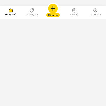
Trang chủ
Quản lý tin
Liên hệ
Tài khoản
Đăng tin
109.000 Bình chọn
Tải ứng dụng Chợ Tốt
Về Chợ Tốt
Quy chế sàn
Chính sách bảo mật
Giải quyết tranh chấp
CÔNG TY TNHH CHỢ TỐT - Người đại diện theo pháp luật:
Nguyễn Trọng Tấn; GPDKKD: 0312120782 do Sở KH & ĐT TP.HCM cấp ngày
11/01/2013;
GPMXH: 185/GP-BTTTT do Bộ Thông tin và Truyền thông
cấp ngày 09/07/2024 - Chịu trách nhiệm
nội dung: Trần Hoàng Ly.
Chính sách sử dụng