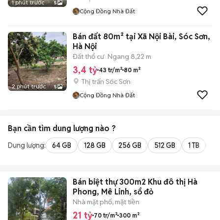
1 phút trước
5
Cộng Đồng Nhà Đất
Bán đất 80m² tại Xã Nội Bài, Sóc Sơn,
Hà Nội
Đất thổ cư
Ngang 8,22 m
3,4 tỷ
43 tr/m²
80 m²
Thị trấn Sóc Sơn
2 phút trước
5
Cộng Đồng Nhà Đất
Bạn cần tìm
dung lượng
nào ?
Dung lượng:
64 GB
128 GB
256 GB
512 GB
1 TB
2 
Bán biệt thự 300m2 Khu đô thị Hà
Phong, Mê Linh, sổ đỏ
Nhà mặt phố, mặt tiền
21 tỷ
70 tr/m²
300 m²