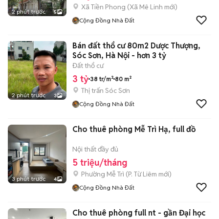
Xã Tiền Phong
(
Xã Mê Linh
mới)
2 phút trước
5
Cộng Đồng Nhà Đất
Bán đất thổ cư 80m2 Dược Thượng,
Sóc Sơn, Hà Nội - hơn 3 tỷ
Đất thổ cư
3 tỷ
38 tr/m²
80 m²
Thị trấn Sóc Sơn
2 phút trước
3
Cộng Đồng Nhà Đất
Cho thuê phòng Mễ Trì Hạ, full đồ
Nội thất đầy đủ
5 triệu/tháng
Phường Mễ Trì
(
P. Từ Liêm
mới)
3 phút trước
4
Cộng Đồng Nhà Đất
Cho thuê phòng full nt - gần Đại học