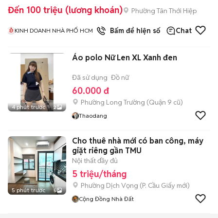
Đến 100 triệu (lương khoán)
Phường Tân Thới Hiệp
1
đã bán
Bấm để hiện số
Chat
KINH DOANH NHÀ PHỐ HCM
Áo polo Nữ Len XL Xanh đen
Đã sử dụng
Đồ nữ
60.000 đ
Phường Long Trường (Quận 9 cũ)
4 phút trước
2
Thaodang
Cho thuê nhà mới có ban công, máy
giặt riêng gần TMU
Nội thất đầy đủ
5 triệu/tháng
Phường Dịch Vọng
(
P. Cầu Giấy
mới)
5 phút trước
5
Cộng Đồng Nhà Đất