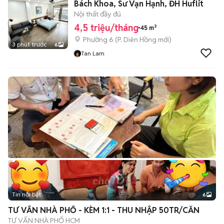
Bách Khoa, Sư Vạn Hạnh, ĐH Huflit
Nội thất đầy đủ
4,5 triệu/tháng
45 m²
Phường 6
(
P. Diên Hồng
mới)
3 phút trước
6
Tan Lam
Tin nổi bật
6
+
2
TƯ VẤN NHÀ PHỐ - KÈM 1:1 - THU NHẬP 50TR/CĂN
TƯ VẤN NHÀ PHỐ HCM