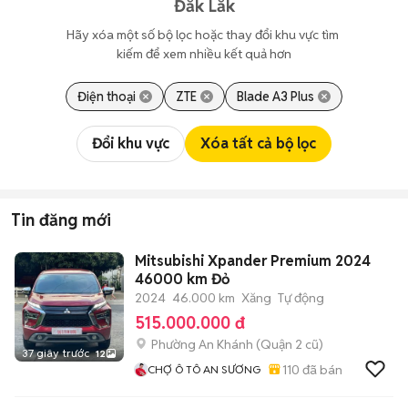
Đắk Lắk
Hãy xóa một số bộ lọc hoặc thay đổi khu vực tìm 
kiếm để xem nhiều kết quả hơn
Điện thoại
ZTE
Blade A3 Plus
Đổi khu vực
Xóa tất cả bộ lọc
Tin đăng mới
Mitsubishi Xpander Premium 2024
46000 km Đỏ
2024
46.000 km
Xăng
Tự động
515.000.000 đ
Phường An Khánh (Quận 2 cũ)
37 giây trước
12
110
đã bán
CHỢ Ô TÔ AN SƯƠNG