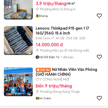
3,9 triệu/tháng
35 m²
Phường Bình Trị Đông A
K
Khang
1 phút trước
3
Lenovo Thinkpad P15 gen 1 i7
16G/256G 15.6 inch
Intel Core i7
16 GB
256 GB
SSD
14.000.000 đ
Phường Mộ Lao
(
P. Hà Đông
mới)
1 phút trước
5
1
đã bán
Hội Đồ Điện Tử
Nữ Nhân Viên Văn Phòng
(GIỜ HÀNH CHÍNH)
CTY CÔNG NGHỆ MỚI
Đến 9 triệu/tháng
Phường Đông Hưng Thuận
1 phút trước
1
M
Ms Triêm