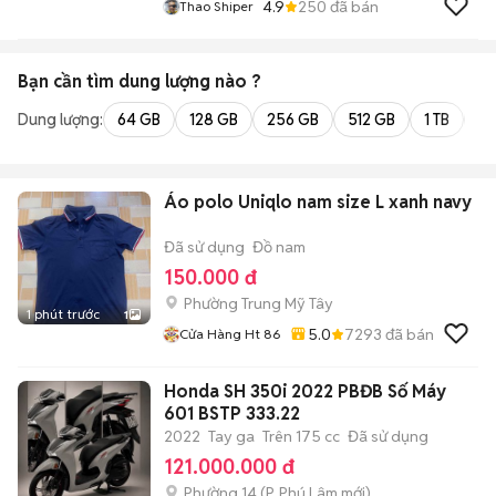
4.9
250
đã bán
Thao Shiper
Bạn cần tìm
dung lượng
nào ?
Dung lượng:
64 GB
128 GB
256 GB
512 GB
1 TB
2 
Áo polo Uniqlo nam size L xanh navy
Đã sử dụng
Đồ nam
150.000 đ
Phường Trung Mỹ Tây
1 phút trước
1
5.0
7293
đã bán
Cửa Hàng Ht 86
Honda SH 350i 2022 PBĐB Số Máy
601 BSTP 333.22
2022
Tay ga
Trên 175 cc
Đã sử dụng
121.000.000 đ
Phường 14
(
P. Phú Lâm
mới)