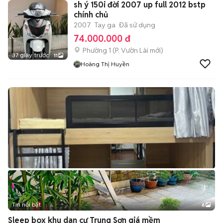
sh ý 150i đời 2007 up full 2012 bstp
chính chủ
2007
Tay ga
Đã sử dụng
74.000.000 đ
Phường 1
(
P. Vườn Lài
mới)
37 giây trước
11
Hoàng Thị Huyền
Tin nổi bật
6
+
2
Sleep box khu dan cư Trung Sơn giá mềm