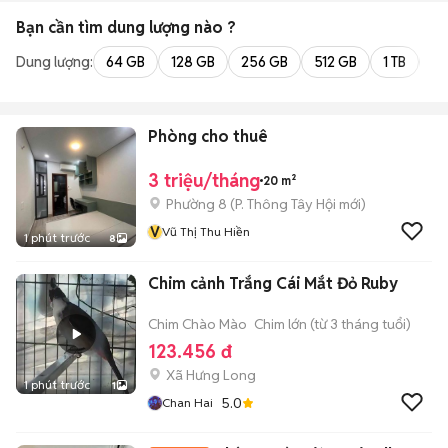
Bạn cần tìm
dung lượng
nào ?
Dung lượng:
64 GB
128 GB
256 GB
512 GB
1 TB
2 
Phòng cho thuê
3 triệu/tháng
20 m²
Phường 8
(
P. Thông Tây Hội
mới)
V
Vũ Thị Thu Hiền
1 phút trước
8
Chim cảnh Trắng Cái Mắt Đỏ Ruby
Chim Chào Mào
Chim lớn (từ 3 tháng tuổi)
123.456 đ
Xã Hưng Long
1 phút trước
1
5.0
Chan Hai