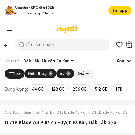
Voucher KFC đến 100k
Tải app
Chỉ có trên app Chợ Tốt
Khu vực:
Đắk Lắk, Huyện Ea Kar
Xoá lọc
Điện thoại
67
Giá
Lọc
Dung lượng:
64 GB
128 GB
256 GB
512 GB
1 TB
2 
Chợ Tốt
Điện thoại
ZTE
ZTE Blade A3 Plus
ZTE Blade A3 Plus Đắk Lắ
0 Zte Blade A3 Plus cũ Huyện Ea Kar, Đắk Lắk đẹp