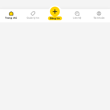
Trang chủ
Quản lý tin
Liên hệ
Tài khoản
Đăng tin
109.000 Bình chọn
Tải ứng dụng Chợ Tốt
Về Chợ Tốt
Quy chế sàn
Chính sách bảo mật
Giải quyết tranh chấp
CÔNG TY TNHH CHỢ TỐT - Người đại diện theo pháp luật:
Nguyễn Trọng Tấn; GPDKKD: 0312120782 do Sở KH & ĐT TP.HCM cấp ngày
11/01/2013;
GPMXH: 185/GP-BTTTT do Bộ Thông tin và Truyền thông
cấp ngày 09/07/2024 - Chịu trách nhiệm