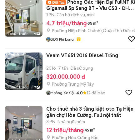
Phòng Gác Hiện Đại FullNT Kế
Gigamall 5p Sang BT - Vlu CS3 - ĐH
Luật
1 PN
Căn hộ dịch vụ, mini
4,7 triệu/tháng
35 m²
Phường Hiệp Bình Chánh (Quận Thủ Đức cũ)
1 phút trước
9
BĐS Phi Long
Veam VT651 2016 Diesel Trắng
2016
7 tấn
Đã sử dụng
320.000.000 đ
Phường Trung Mỹ Tây
1 phút trước
7
4.0
12
đã bán
Hoàng Xe Cộ
Cho thuê nhà 3 tầng kiệt oto Tạ Hiện
gần chợ Hòa Cường. Full nội thất
3 PN
Nhà ngõ, hẻm
12 triệu/tháng
45 m²
Phường Hòa Cường Bắc