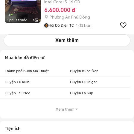
Intel Core i5
16 GB
6.600.000 đ
Phường An Phú Đông
1 phút trước
5
1
đã bán
Hội Đồ Điện Tử
Xem thêm
Mua bán đồ điện tử
Thành phố Buôn Ma Thuột
Huyện Buôn Đôn
Huyện Cư Kuin
Huyện Cư M'gar
Huyện Ea H'leo
Huyện Ea Súp
Xem thêm
Tiện ích