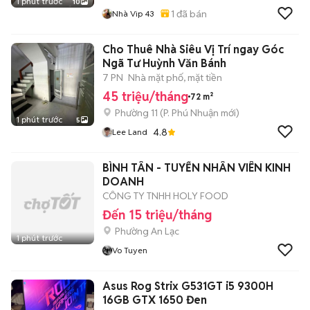
1 phút trước
10
1
đã bán
Nhà Vip 43
Cho Thuê Nhà Siêu Vị Trí ngay Góc
Ngã Tư Huỳnh Văn Bánh
7 PN
Nhà mặt phố, mặt tiền
45 triệu/tháng
72 m²
Phường 11
(
P. Phú Nhuận
mới)
1 phút trước
5
4.8
Lee Land
BÌNH TÂN - TUYỂN NHÂN VIÊN KINH
DOANH
CÔNG TY TNHH HOLY FOOD
Đến 15 triệu/tháng
Phường An Lạc
1 phút trước
Vo Tuyen
Asus Rog Strix G531GT i5 9300H
16GB GTX 1650 Đen