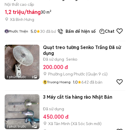
Nội thất cao cấp
1,2 triệu/tháng
30 m²
Xã Bình Hưng
5.0
30
đã bán
Bấm để hiện số
Chat
Phước Thiện
Quạt treo tường Senko Trắng Đã sử
dụng
Đã sử dụng
Senko
200.000 đ
Phường Long Phước (Quận 9 cũ)
1 phút trước
2
t
1.0
642
đã bán
Truong Hoang
3 Máy cắt tỉa hàng rào Nhật Bản
Đã sử dụng
450.000 đ
Xã Tân Minh
(
Xã Sóc Sơn
mới)
1 phút trước
4