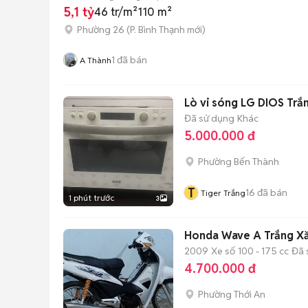
5,1 tỷ
46 tr/m²
110 m²
Phường 26
(
P. Bình Thạnh
mới)
1
đã bán
A Thành
Lò vi sóng LG DIOS Trắ
Đã sử dụng
Khác
5.000.000 đ
Phường Bến Thành
T
16
đã bán
Tiger Trắng
1 phút trước
3
Honda Wave A Trắng X
2009
Xe số
100 - 175 cc
Đã 
4.700.000 đ
Phường Thới An