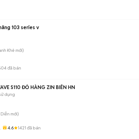
hãng 103 series v
hanh Khê
mới)
504
đã bán
AVE S110 ĐỎ HÀNG ZIN BIỂN HN
sử dụng
ú Diễn
mới)
4.6
1421
đã bán
ỚT