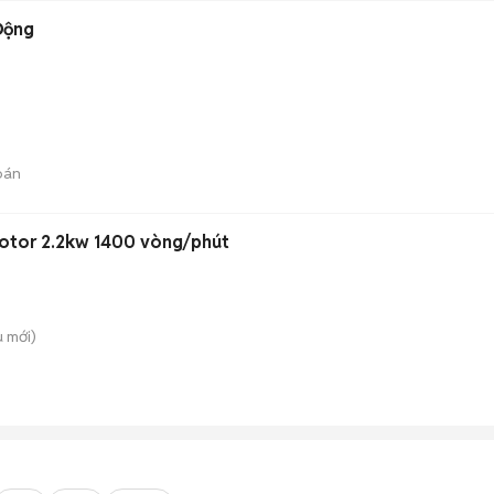
Động
bán
Motor 2.2kw 1400 vòng/phút
ù
mới)