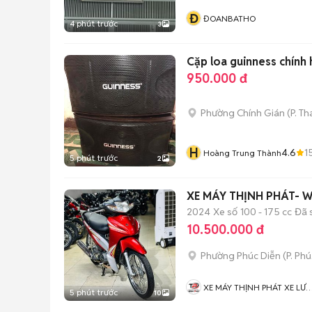
Đ
ĐOANBATHO
4 phút trước
3
Cặp loa guinness chính 
950.000 đ
Phường Chính Gián
(
P. T
H
4.6
1
Hoàng Trung Thành
5 phút trước
2
XE MÁY THỊNH PHÁT- W
2024
Xe số
100 - 175 cc
Đã 
10.500.000 đ
Phường Phúc Diễn
(
P. Ph
XE MÁY THỊNH PHÁT XE LƯ
5 phút trước
10
GIÁ RẺ