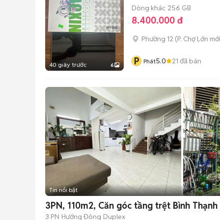
Dòng khác
256 GB
8.400.000 đ
Phường 12
(
P. Chợ Lớn
mới
P
5.0
21
đã bán
Phát
40 giây trước
6
Tin nổi bật
3PN, 110m2, Căn góc tầng trệt Bình Thạn
3 PN
Hướng Đông
Duplex