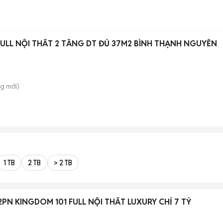
FULL NỘI THẤT 2 TẦNG DT ĐỦ 37M2 BÌNH THẠNH NGUYỄN
ng
mới)
1 TB
2 TB
> 2 TB
2PN KINGDOM 101 FULL NỘI THẤT LUXURY CHỈ 7 TỶ