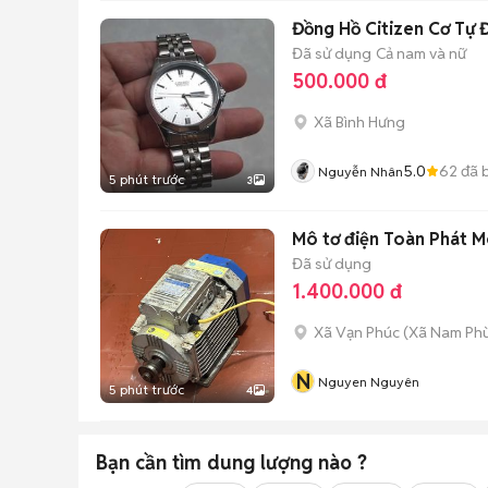
Đồng Hồ Citizen Cơ Tự 
Đã sử dụng
Cả nam và nữ
500.000 đ
Xã Bình Hưng
5.0
62
đã 
Nguyễn Nhân
5 phút trước
3
Mô tơ điện Toàn Phát 
Đã sử dụng
1.400.000 đ
Xã Vạn Phúc
(
Xã Nam Ph
N
Nguyen Nguyên
5 phút trước
4
Bạn cần tìm
dung lượng
nào ?