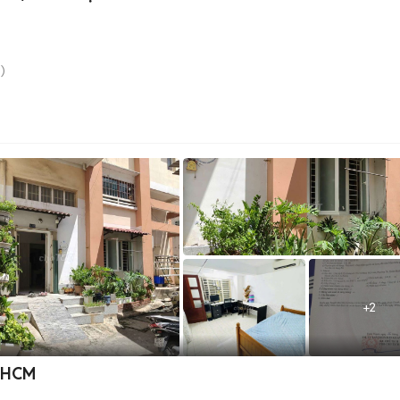
)
+
2
h HCM