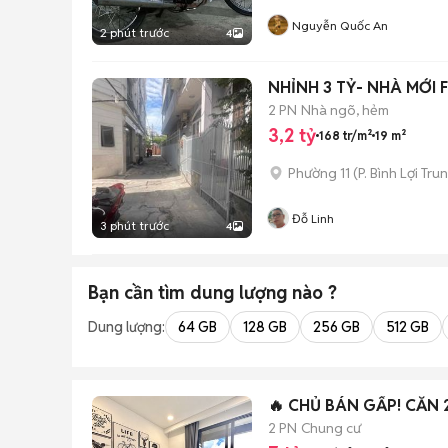
Nguyễn Quốc An
2 phút trước
4
NHỈNH 3 TỶ- NHÀ MỚI 
2 PN
Nhà ngõ, hẻm
3,2 tỷ
168 tr/m²
19 m²
Phường 11
(
P. Bình Lợi Tru
Đỗ Linh
3 phút trước
4
Bạn cần tìm
dung lượng
nào ?
Dung lượng:
64 GB
128 GB
256 GB
512 GB
🔥 CHỦ BÁN GẤP! CĂN 
2 PN
Chung cư