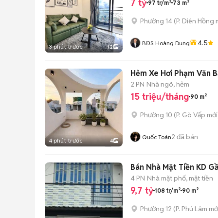
7 tỷ
97 tr/m²
73 m²
Phường 14
(
P. Diên Hồng
m
4.5
BĐS Hoàng Dung
3 phút trước
12
Hẻm Xe Hơi Phạm Văn 
2 PN
Nhà ngõ, hẻm
15 triệu/tháng
90 m²
Phường 10
(
P. Gò Vấp
mới
2
đã bán
Quốc Toán
4 phút trước
4
Bán Nhà Mặt Tiền KD Gầ
4 PN
Nhà mặt phố, mặt tiền
9,7 tỷ
108 tr/m²
90 m²
Phường 12
(
P. Phú Lâm
mớ