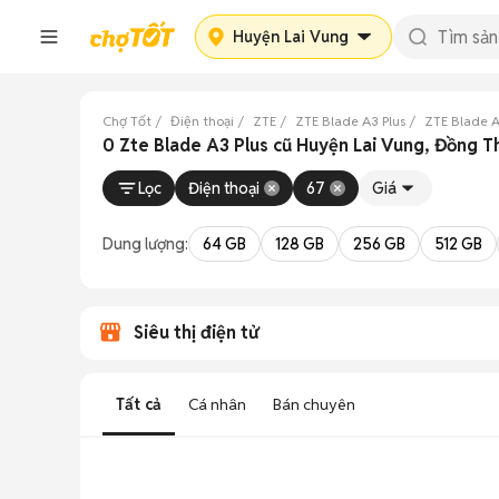
Huyện Lai Vung
Chợ Tốt
Điện thoại
ZTE
ZTE Blade A3 Plus
ZTE Blade A
0 Zte Blade A3 Plus cũ Huyện Lai Vung, Đồng 
Lọc
Điện thoại
67
Giá
Dung lượng:
64 GB
128 GB
256 GB
512 GB
Siêu thị điện tử
Tất cả
Cá nhân
Bán chuyên