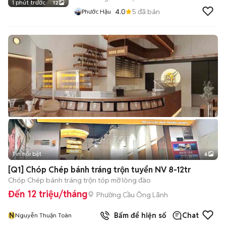
1 phút trước
12
4.0
5
đã bán
Phước Hậu
Tin nổi bật
6
+
2
[Q1] Chóp Chép bánh tráng trộn tuyển NV 8-12tr
Chóp Chép bánh tráng trộn tóp mỡ lòng đào
Đến 12 triệu/tháng
Phường Cầu Ông Lãnh
N
Bấm để hiện số
Chat
Nguyễn Thuận Toàn