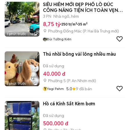
SIÊU HIẾM MỚI ĐẸP PHỐ LÒ ĐÚC
CÔNG NĂNG TIỆN ÍCH TOÀN VẸN
FULL Ở NGAY.
3 PN
Nhà ngõ, hẻm
8,75 tỷ
250 tr/m²
35 m²
Phường Đống Mác
(
P. Hai Bà Trưng
mới)
1 phút trước
12
Bùi Tường Kiên
Thú nhồi bông vải lông nhiều màu
Đã sử dụng
40.000 đ
Phường 5
(
P. An Nhơn
mới)
1 phút trước
1
Y
5.0
9
đã bán
Yagi Pahm
Hồ cá Kính Sắt Kèm bơm
Đã sử dụng
500.000 đ