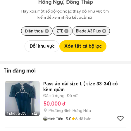
Hồng Ngự, Đồng Tháp
Hãy xóa một số bộ lọc hoặc thay đổi khu vực tìm 
kiếm để xem nhiều kết quả hơn
Điện thoại
ZTE
Blade A3 Plus
Đổi khu vực
Xóa tất cả bộ lọc
Tin đăng mới
Pass áo dài size L ( size 33-34) có
kèm quần
Đã sử dụng
Đồ nữ
50.000 đ
Phường Bình Hưng Hòa
1 phút trước
6
5.0
6
đã bán
Minh Tiến