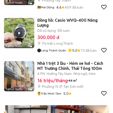
Phường Tây Thạnh
1 phút trước
3
M
4.6
459
đã bán
Mai Dũng
Đồng hồ: Casio WVQ-400 Năng
Lượng
Đã sử dụng
Đồ nam
300.000 đ
Thị trấn Long Thành
1 phút trước
4
5.0
73
đã bán
Long Thành Quán
Nhà 1 trệt 3 lầu - Hẻm xe hơi - Cách
MT Trường Chinh, Thái Tông 100m
6 PN
Hướng Tây Nam
Nhà ngõ, hẻm
16 triệu/tháng
44 m²
Phường 15
(
P. Tân Sơn
mới)
1 phút trước
3
T
5.0
Trần Minh Tâm