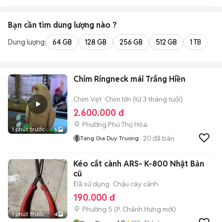
Bạn cần tìm
dung lượng
nào ?
Dung lượng:
64 GB
128 GB
256 GB
512 GB
1 TB
2 
Chim Ringneck mái Trắng Hiền
Chim Vẹt
Chim lớn (từ 3 tháng tuổi)
2.600.000 đ
Phường Phú Thọ Hòa
1 phút trước
5
20
đã bán
Tang Gia Duy Truong
Kéo cắt cành ARS- K-800 Nhật Bản
cũ
Đã sử dụng
Chậu cây cảnh
190.000 đ
Phường 5
(
P. Chánh Hưng
mới)
1 phút trước
4