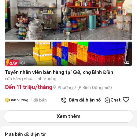
Tin nổi bật
5
Tuyển nhân viên bán hàng tại Q8, chợ Bình Điền
cửa hàng nhựa Linh Vương
Đến 11 triệu/tháng
Phường 7
(
P. Bình Đông
mới)
l
1
đã bán
Bấm để hiện số
Chat
Linh Vương
Xem thêm
Mua bán đồ điện tử