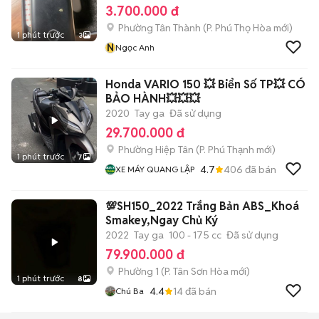
3.700.000 đ
Phường Tân Thành
(
P. Phú Thọ Hòa
mới)
1 phút trước
3
N
Ngọc Anh
Honda VARIO 150 💥 Biển Số TP💥 CÓ
BẢO HÀNH💥💥💥
2020
Tay ga
Đã sử dụng
29.700.000 đ
Phường Hiệp Tân
(
P. Phú Thạnh
mới)
1 phút trước
7
4.7
406
đã bán
XE MÁY QUANG LẬP
💯SH150_2022 Trắng Bản ABS_Khoá
Smakey,Ngay Chủ Ký
2022
Tay ga
100 - 175 cc
Đã sử dụng
79.900.000 đ
Phường 1
(
P. Tân Sơn Hòa
mới)
1 phút trước
8
4.4
14
đã bán
Chú Ba