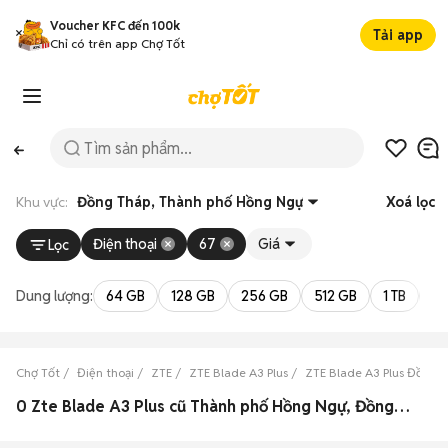
Voucher KFC đến 100k
Tải app
Chỉ có trên app Chợ Tốt
Khu vực:
Đồng Tháp, Thành phố Hồng Ngự
Xoá lọc
Điện thoại
67
Giá
Lọc
Dung lượng:
64 GB
128 GB
256 GB
512 GB
1 TB
2 
Chợ Tốt
Điện thoại
ZTE
ZTE Blade A3 Plus
ZTE Blade A3 Plus Đồng 
0 Zte Blade A3 Plus cũ Thành phố Hồng Ngự, Đồng Tháp đẹp