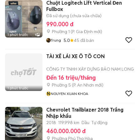
Chuột Logitech Lift Vertical Đen
Fullbox
Đã sử dụng (chưa sửa chữa)
990.000 đ
Phường 1
(
P. Gia Định
mới)
1 phút trước
1
5.0
45
đã bán
Trung
TÀI XẾ LÁI XE Ô TÔ CON
CÔNG TY TNHH XÂY DỰNG BẢO NAM LONG
Đến 16 triệu/tháng
Phường 5
(
P. An Nhơn
mới)
1 phút trước
N
NGUYEN XUAN KHOA
Chevrolet Trailblazer 2018 Trắng
Nhập khẩu
2018
119.998 km
Dầu
Tự động
460.000.000 đ
Phường Phú Thọ Hòa