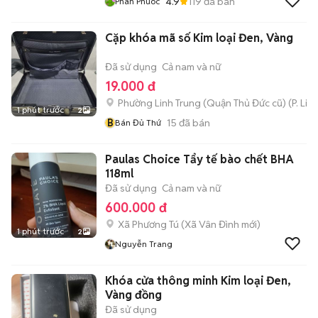
4.9
119
đã bán
Phan Phuoc
Cặp khóa mã số Kim loại Đen, Vàng
Đã sử dụng
Cả nam và nữ
19.000 đ
Phường Linh Trung (Quận Thủ Đức cũ)
(
P. Lin
1 phút trước
2
B
15
đã bán
Bán Đủ Thứ
Paulas Choice Tẩy tế bào chết BHA
118ml
Đã sử dụng
Cả nam và nữ
600.000 đ
Xã Phương Tú
(
Xã Vân Đình
mới)
1 phút trước
2
Nguyễn Trang
Khóa cửa thông minh Kim loại Đen,
Vàng đồng
Đã sử dụng