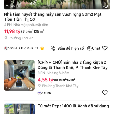
Tin nổi bật
8
+
2
Nhà tâm huyết thang máy sân vườn rộng 50m2 Mặt
Tiền Trần Thị Cờ
4 PN
Nhà mặt phố, mặt tiền
11,98 tỷ
89 tr/m²
135 m²
Phường Thới An
Bấm để hiện số
Chat
BĐS Nhà Phố Quận 12
[CHÍNH CHỦ] Bán nhà 2 tầng kiệt 82
Dũng Sĩ Thanh Khê, P. Thanh Khê Tây
3 PN
Nhà ngõ, hẻm
4,55 tỷ
88 tr/m²
52 m²
Phường Thanh Khê Tây
1 phút trước
8
A Minh
Tủ mát Pepsi 400 lít Xanh đã sử dụng