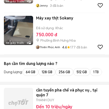
44 giây trước
4
J
3
đã bán
Jenny
Máy xay thịt Sokany
Đã sử dụng
Khác
750.000 đ
Phường Bình Hưng Hòa
44 giây trước
2
4.6
177
đã bán
Thiên Phúc Anh
Bạn cần tìm
dung lượng
nào ?
Dung lượng:
64 GB
128 GB
256 GB
512 GB
1 TB
2 
cần tuyển pha chế và phục vụ , tại
quận 7
THANH DUY
Đến 10 triệu/ngày