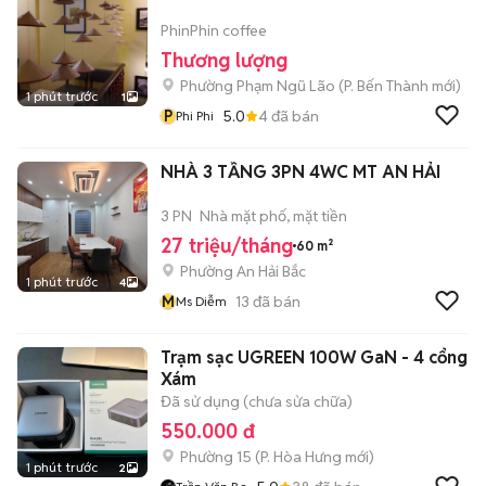
PhinPhin coffee
Thương lượng
Phường Phạm Ngũ Lão
(
P. Bến Thành
mới)
1 phút trước
1
P
5.0
4
đã bán
Phi Phi
NHÀ 3 TẦNG 3PN 4WC MT AN HẢI
3 PN
Nhà mặt phố, mặt tiền
27 triệu/tháng
60 m²
Phường An Hải Bắc
1 phút trước
4
M
13
đã bán
Ms Diễm
Trạm sạc UGREEN 100W GaN - 4 cổng
Xám
Đã sử dụng (chưa sửa chữa)
550.000 đ
Phường 15
(
P. Hòa Hưng
mới)
1 phút trước
2