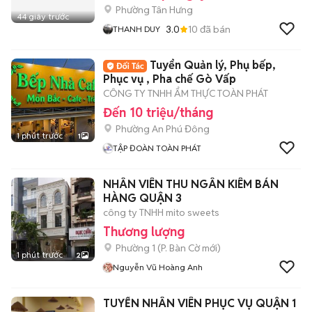
Phường Tân Hưng
44 giây trước
3.0
10
đã bán
THANH DUY
Tuyển Quản lý, Phụ bếp,
Phục vụ , Pha chế Gò Vấp
CÔNG TY TNHH ẨM THỰC TOÀN PHÁT
Đến 10 triệu/tháng
Phường An Phú Đông
1 phút trước
1
TẬP ĐOÀN TOÀN PHÁT
NHÂN VIÊN THU NGÂN KIÊM BÁN
HÀNG QUẬN 3
công ty TNHH mito sweets
Thương lượng
Phường 1
(
P. Bàn Cờ
mới)
1 phút trước
2
Nguyễn Vũ Hoàng Anh
TUYỂN NHÂN VIÊN PHỤC VỤ QUẬN 1