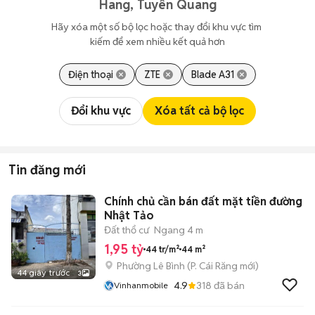
Hang, Tuyên Quang
Hãy xóa một số bộ lọc hoặc thay đổi khu vực tìm 
kiếm để xem nhiều kết quả hơn
Điện thoại
ZTE
Blade A31
Đổi khu vực
Xóa tất cả bộ lọc
Tin đăng mới
Chính chủ cần bán đất mặt tiền đường
Nhật Tảo
Đất thổ cư
Ngang 4 m
1,95 tỷ
44 tr/m²
44 m²
Phường Lê Bình
(
P. Cái Răng
mới)
44 giây trước
3
4.9
318
đã bán
Vinhanmobile