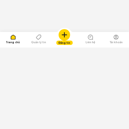
Trang chủ
Quản lý tin
Liên hệ
Tài khoản
Đăng tin
109.000 Bình chọn
Tải ứng dụng Chợ Tốt
Về Chợ Tốt
Quy chế sàn
Chính sách bảo mật
Giải quyết tranh chấp
CÔNG TY TNHH CHỢ TỐT - Người đại diện theo pháp luật: