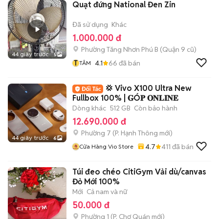
Quạt đứng National Đen Zin
Đã sử dụng
Khác
1.000.000 đ
Phường Tăng Nhơn Phú B (Quận 9 cũ)
44 giây trước
5
T
4.1
66
đã bán
TÂM
💢 Vivo X100 Ultra New
Fullbox 100% | 𝐆Ó𝐏 𝐎𝐍𝐋𝐈𝐍𝐄
Dòng khác
512 GB
Còn bảo hành
12.690.000 đ
Phường 7
(
P. Hạnh Thông
mới)
44 giây trước
6
4.7
411
đã bán
Cửa Hàng Vio Store
Túi đeo chéo CitiGym Vải dù/canvas
Đỏ Mới 100%
Mới
Cả nam và nữ
50.000 đ
Phường 1
(
P. Chợ Quán
mới)