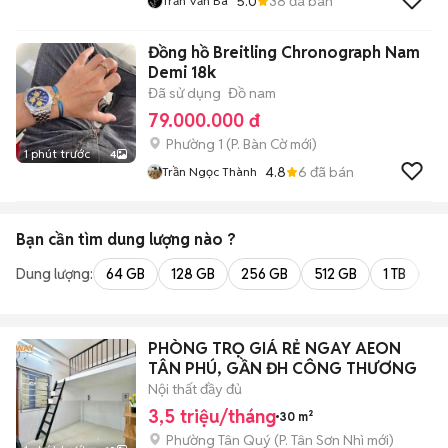
5.0
38
đã bán
Trần Văn Ba
Đồng hồ Breitling Chronograph Nam
Demi 18k
Đã sử dụng
Đồ nam
79.000.000 đ
Phường 1
(
P. Bàn Cờ
mới)
1 phút trước
4
4.8
6
đã bán
Trần Ngọc Thành
Bạn cần tìm
dung lượng
nào ?
Dung lượng:
64 GB
128 GB
256 GB
512 GB
1 TB
2 
PHÒNG TRỌ GIÁ RẺ NGAY AEON
TÂN PHÚ, GẦN ĐH CÔNG THƯƠNG
Nội thất đầy đủ
3,5 triệu/tháng
30 m²
Phường Tân Quý
(
P. Tân Sơn Nhì
mới)