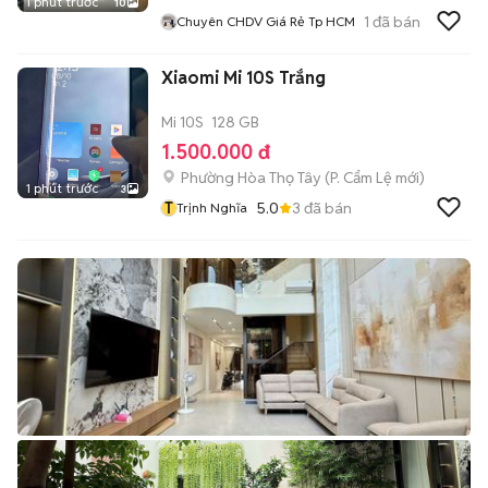
1 phút trước
10
1
đã bán
Chuyên CHDV Giá Rẻ Tp HCM
Xiaomi Mi 10S Trắng
Mi 10S
128 GB
1.500.000 đ
Phường Hòa Thọ Tây
(
P. Cẩm Lệ
mới)
1 phút trước
3
T
5.0
3
đã bán
Trịnh Nghĩa