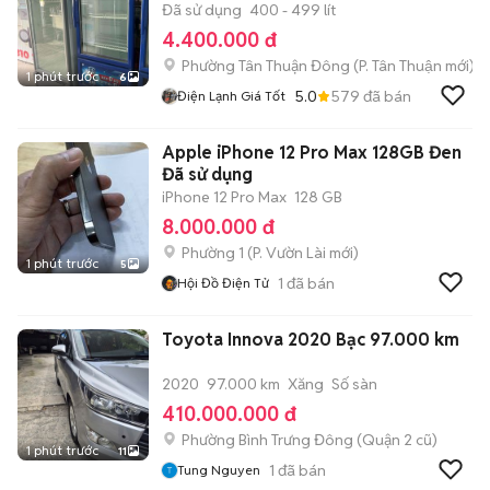
Đã sử dụng
400 - 499 lít
4.400.000 đ
Phường Tân Thuận Đông
(
P. Tân Thuận
mới)
1 phút trước
6
5.0
579
đã bán
Điện Lạnh Giá Tốt
Apple iPhone 12 Pro Max 128GB Đen
Đã sử dụng
iPhone 12 Pro Max
128 GB
8.000.000 đ
Phường 1
(
P. Vườn Lài
mới)
1 phút trước
5
1
đã bán
Hội Đồ Điện Tử
Toyota Innova 2020 Bạc 97.000 km
2020
97.000 km
Xăng
Số sàn
410.000.000 đ
Phường Bình Trưng Đông (Quận 2 cũ)
1 phút trước
11
1
đã bán
Tung Nguyen