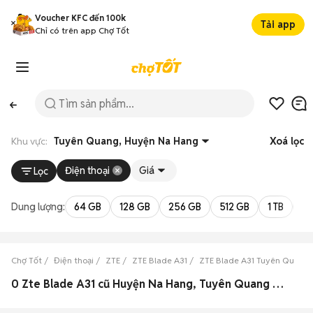
Voucher KFC đến 100k
Tải app
Chỉ có trên app Chợ Tốt
Khu vực:
Tuyên Quang, Huyện Na Hang
Xoá lọc
Điện thoại
Giá
Lọc
Dung lượng:
64 GB
128 GB
256 GB
512 GB
1 TB
2 
Chợ Tốt
Điện thoại
ZTE
ZTE Blade A31
ZTE Blade A31 Tuyên Quang
0 Zte Blade A31 cũ Huyện Na Hang, Tuyên Quang đẹp