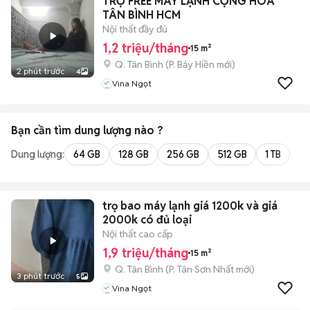
TRỌ FREE MÁY LẠNH CỘNG HÒA
TÂN BÌNH HCM
Nội thất đầy đủ
1,2 triệu/tháng
15 m²
Q. Tân Bình
(
P. Bảy Hiền
mới)
2 phút trước
4
Vina Ngọt
Bạn cần tìm
dung lượng
nào ?
Dung lượng:
64 GB
128 GB
256 GB
512 GB
1 TB
2 
trọ bao máy lạnh giá 1200k và giá
2000k có đủ loại
Nội thất cao cấp
1,9 triệu/tháng
15 m²
Q. Tân Bình
(
P. Tân Sơn Nhất
mới)
3 phút trước
5
Vina Ngọt