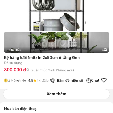
Tin nổi bật
6
+
2
Kệ hàng lưới 1m8x1m2x50cm 6 tầng Đen
Đã sử dụng
300.000 đ
Quận 11
(
P. Minh Phụng
mới)
l
4.5
44
đã bán
Bấm để hiện số
Chat
Lý Hôngtriệu
Xem thêm
Mua bán điện thoại