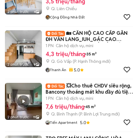
3,5 triệu/tháng
Q. Liên Chiểu
2 phút trước
4
Cộng Đồng Nhà Đất
🏡 CĂN HỘ CAO CẤP GẦN
ĐH VĂN LANG_IUH_GÁC CAO
2M_BANCOL_NỘI THẤT ĐẦY ĐỦ
1 PN
Căn hộ dịch vụ, mini
4,3 triệu/tháng
35 m²
Q. Gò Vấp
(
P. Hạnh Thông
mới)
2 phút trước
9
5.0
Thanh Ân
💥Cho thuê CHDV siêu rộng,
Bancony thoáng mát khu đầy đủ tiện
nghi
1 PN
Căn hộ dịch vụ, mini
7,6 triệu/tháng
45 m²
Q. Bình Thạnh
(
P. Bình Lợi Trung
mới)
2 phút trước
11
5.0
Tiến Apartment