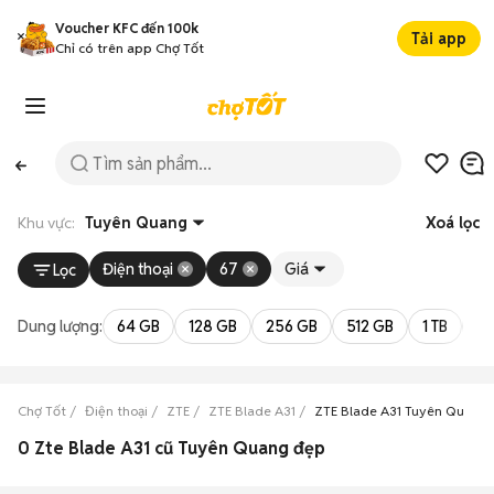
Voucher KFC đến 100k
Tải app
Chỉ có trên app Chợ Tốt
Khu vực:
Tuyên Quang
Xoá lọc
Điện thoại
67
Giá
Lọc
Dung lượng:
64 GB
128 GB
256 GB
512 GB
1 TB
2 
Chợ Tốt
Điện thoại
ZTE
ZTE Blade A31
ZTE Blade A31 Tuyên Quang
0 Zte Blade A31 cũ Tuyên Quang đẹp