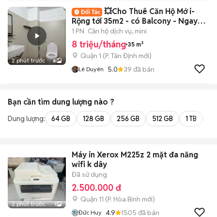
💥Cho Thuê Căn Hộ Mớ i-
Rộng tới 35m2 - có Balcony - Ngay
cầu Bason Q1
1 PN
Căn hộ dịch vụ, mini
8 triệu/tháng
35 m²
Quận 1
(
P. Tân Định
mới)
2 phút trước
8
5.0
39
đã bán
Lê Duyên
Bạn cần tìm
dung lượng
nào ?
Dung lượng:
64 GB
128 GB
256 GB
512 GB
1 TB
2 
Máy in Xerox M225z 2 mặt đa năng
wifi k dây
Đã sử dụng
2.500.000 đ
Quận 11
(
P. Hòa Bình
mới)
2 phút trước
1
4.9
1505
đã bán
Đức Huy