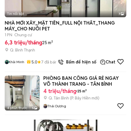
Tin nổi bật
7
+
2
NHÀ MỚI XÂY_MẶT TIỀN_FULL NỘI THẤT_THANG
MÁY_CHO NUÔI PET
1 PN
Chung cư
6,3 triệu/tháng
25 m²
Q. Bình Thạnh
5.0
7
đã bán
Bấm để hiện số
Chat
Khải Minh
PHÒNG BAN CÔNG GIÁ RẺ NGAY
VÕ THÀNH TRANG - TÂN BÌNH
4 triệu/tháng
25 m²
Q. Tân Bình
(
P. Bảy Hiền
mới)
Thái Dương
4 phút trước
5