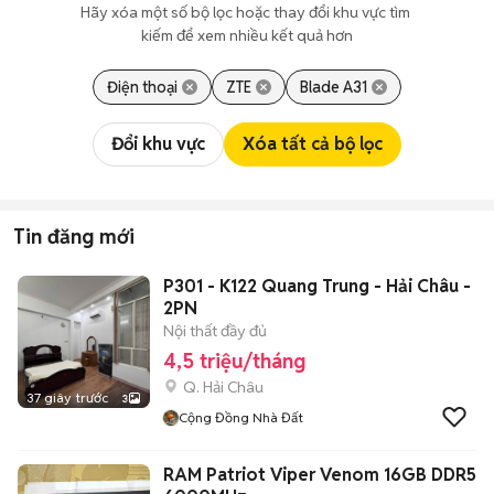
Hãy xóa một số bộ lọc hoặc thay đổi khu vực tìm 
kiếm để xem nhiều kết quả hơn
Điện thoại
ZTE
Blade A31
Đổi khu vực
Xóa tất cả bộ lọc
Tin đăng mới
P301 - K122 Quang Trung - Hải Châu -
2PN
Nội thất đầy đủ
4,5 triệu/tháng
Q. Hải Châu
37 giây trước
3
Cộng Đồng Nhà Đất
RAM Patriot Viper Venom 16GB DDR5