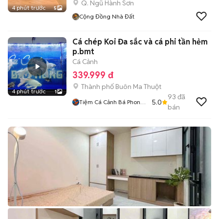
Q. Ngũ Hành Sơn
4 phút trước
5
Cộng Đồng Nhà Đất
Cá chép Koi Đa sắc và cá phi tần hẻm
p.bmt
Cá Cảnh
339.999 đ
Thành phố Buôn Ma Thuột
4 phút trước
1
93
đã
5.0
Tiệm Cá Cảnh Bá Phong
bán
BMT