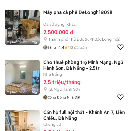
Máy pha cà phê DeLonghi 802B
Đã sử dụng
Khác
2.500.000 đ
Thành phố Thủ Đức
(
P. Phước Long
mới)
2 phút trước
2
4.4
113
đã bán
Sáng
Cho thuê phòng trọ Minh Mạng, Ngũ
Hành Sơn, Đà Nẵng - 2.5tr
Nhà trống
2,5 triệu/tháng
Q. Ngũ Hành Sơn
2 phút trước
5
Cộng Đồng Nhà Đất
Căn hộ full nội thất - Khánh An 7, Liên
Chiểu, Đà Nẵng
Chung cư