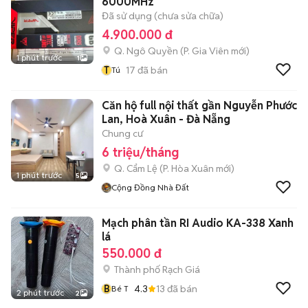
6000MHz
Đã sử dụng (chưa sửa chữa)
4.900.000 đ
Q. Ngô Quyền
(
P. Gia Viên
mới)
1 phút trước
1
T
17
đã bán
Tú
Căn hộ full nội thất gần Nguyễn Phước
Lan, Hoà Xuân - Đà Nẵng
Chung cư
6 triệu/tháng
Q. Cẩm Lệ
(
P. Hòa Xuân
mới)
1 phút trước
5
Cộng Đồng Nhà Đất
Mạch phân tần RI Audio KA-338 Xanh
lá
550.000 đ
Thành phố Rạch Giá
B
4.3
13
đã bán
Bé T
2 phút trước
2