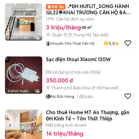
📍ĐH HUFLIT_SONG HÀNH
QL22🌟KHAI TRƯƠNG CĂN HỘ BAN
CÔNG_FULL NỘI THẤT
1 PN
Căn hộ dịch vụ, mini
3 triệu/tháng
28 m²
Quận 12
(
P. Trung Mỹ Tây
mới)
3 phút trước
7
5.0
Chuyên Cho Thuê Căn Hộ
Phòng Trọ TP HCM
Sạc điện thoại Xiaomi 120W
Đã sử dụng (chưa sửa chữa)
350.000 đ
Thành phố Biên Hòa
(
P. Hố Nai
mới)
4 phút trước
1
1
đã bán
Bùi Đức Hùng
Cho thuê Home MT An Thượng, gần
ĐH Kinh Tế – Tôn Thất Thiệp
Mặt bằng kinh doanh
16 triệu/tháng