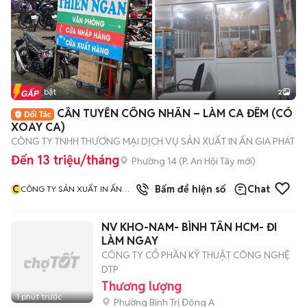
Tin nổi bật
2
CẦN TUYỂN CÔNG NHÂN – LÀM CA ĐÊM (CÓ
XOAY CA)
CÔNG TY TNHH THƯƠNG MẠI DỊCH VỤ SẢN XUẤT IN ẤN GIA PHÁT
Đến 13 triệu/tháng
Phường 14
(
P. An Hội Tây
mới)
C
Bấm để hiện số
Chat
CÔNG TY SẢN XUẤT IN ẤN
GIA PHÁT
NV KHO-NAM- BÌNH TÂN HCM- ĐI
LÀM NGAY
CÔNG TY CỔ PHẦN KỸ THUẬT CÔNG NGHỆ
DTP
Thương lượng
1 phút trước
Phường Bình Trị Đông A