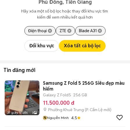
Phú Đông, Tiền Giang
Hãy xóa một số bộ lọc hoặc thay đổi khu vực tìm 
kiếm để xem nhiều kết quả hơn
Điện thoại
ZTE
Blade A31
Đổi khu vực
Xóa tất cả bộ lọc
Tin đăng mới
Samsung Z Fold 5 256G Siêu đẹp màu
hiếm
Galaxy Z Fold5
256 GB
11.500.000 đ
Phường Khuê Trung
(
P. Cẩm Lệ
mới)
31 giây trước
3
N
4.5
Nguyễn Minh