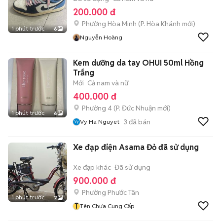
200.000 đ
Phường Hòa Minh
(
P. Hòa Khánh
mới)
1 phút trước
6
Nguyễn Hoàng
Kem dưỡng da tay OHUI 50ml Hồng
Trắng
Mới
Cả nam và nữ
400.000 đ
Phường 4
(
P. Đức Nhuận
mới)
1 phút trước
6
3
đã bán
Vy Ha Nguyet
Xe đạp điện Asama Đỏ đã sử dụng
Xe đạp khác
Đã sử dụng
900.000 đ
Phường Phước Tân
1 phút trước
2
T
Tên Chưa Cung Cấp