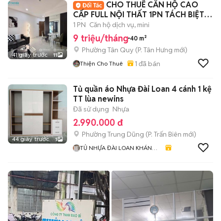
CHO THUÊ CĂN HỘ CAO
CẤP FULL NỘI THẤT 1PN TÁCH BIỆT
SÁT LOTTE MART Q7
1 PN
Căn hộ dịch vụ, mini
9 triệu/tháng
40 m²
Phường Tân Quy
(
P. Tân Hưng
mới)
41 giây trước
11
1
đã bán
Thiện Cho Thuê
Tủ quần áo Nhựa Đài Loan 4 cánh 1 kệ
TT lùa newins
Đã sử dụng
Nhựa
2.990.000 đ
Phường Trung Dũng
(
P. Trấn Biên
mới)
44 giây trước
1
TỦ NHỰA ĐÀI LOAN KHÁNH
HUYỀN 678