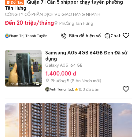
[Quận 7] Cần 5 shipper chạy tuyến phường
Tân Hưng
CÔNG TY CỔ PHẦN DỊCH VỤ GIAO HÀNG NHANH
Đến 20 triệu/tháng
Phường Tân Hưng
Bấm để hiện số
Chat
Phạm Thị Thanh Tuyền
Samsung A05 4GB 64GB Đen Đã sử
dụng
Galaxy A05
64 GB
1.400.000 đ
Phường 5
(
P. An Nhơn
mới)
2 phút trước
6
5.0
103
đã bán
Anh Tùng