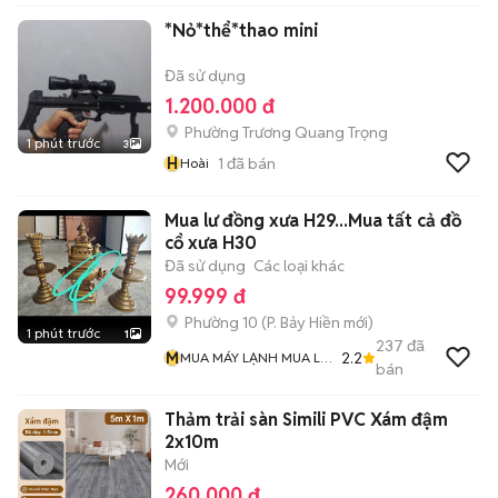
*Nỏ*thể*thao mini
Đã sử dụng
1.200.000 đ
Phường Trương Quang Trọng
1 phút trước
3
H
1
đã bán
Hoài
Mua lư đồng xưa H29...Mua tất cả đồ
cổ xưa H30
Đã sử dụng
Các loại khác
99.999 đ
Phường 10
(
P. Bảy Hiền
mới)
1 phút trước
1
237
đã
M
2.2
MUA MÁY LẠNH MUA LƯ
bán
ĐỒNG Và MUA ĐỒ CỔ
Thảm trải sàn Simili PVC Xám đậm
2x10m
Mới
260.000 đ