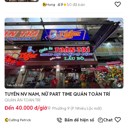
h
4.9
50
đã bán
Hung
Tin nổi bật
1
TUYỂN NV NAM, NỮ PART TIME QUÁN TOÀN TRÍ
QUÁN ĂN TOÀN TRÍ
Đến 40.000 đ/giờ
Phường 9
(
P. Nhiêu Lộc
mới)
C
Bấm để hiện số
Chat
Cường Patrick