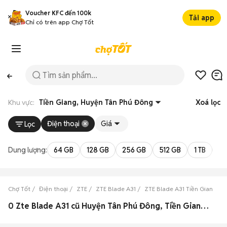
Voucher KFC đến 100k
Tải app
Chỉ có trên app Chợ Tốt
Khu vực:
Tiền Giang, Huyện Tân Phú Đông
Xoá lọc
Điện thoại
Giá
Lọc
Dung lượng:
64 GB
128 GB
256 GB
512 GB
1 TB
2 
Chợ Tốt
Điện thoại
ZTE
ZTE Blade A31
ZTE Blade A31 Tiền Giang
0 Zte Blade A31 cũ Huyện Tân Phú Đông, Tiền Giang đẹp