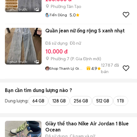
Phường Tân Tạo
1 phút trước
1
5.0
Tiến Dũng
Quần jean nữ ống rộng S xanh nhạt
Đã sử dụng
Đồ nữ
10.000 đ
Phường 7
(
P. Gia Định
mới)
1 phút trước
1
12787
đã
4.9
Shop Thanh Lý Giá
bán
Rẻ 1905
Bạn cần tìm
dung lượng
nào ?
Dung lượng:
64 GB
128 GB
256 GB
512 GB
1 TB
2 
Giày thể thao Nike Air Jordan 1 Blue
Ocean
Đã sử dụng
Cả nam và nữ