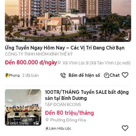
Tin nổi bật
1
Ứng Tuyển Ngay Hôm Nay – Các Vị Trí Đang Chờ Bạn
CÔNG TY TNHH NHÔM KÍNH THẾ KỶ
Đến 800.000 đ/ngày
Xã Vĩnh Lộc B
(
Xã Tân Vĩnh Lộc
mới)
P
2
đã bán
Bấm để hiện số
Chat
Phụng
100TR/THÁNG Tuyển SALE bất động
sản tại Bình Dương
TẬP ĐOÀN BCONS
Đến 80 triệu/tháng
Phường Đông Hòa
2 phút trước
2
Lâm Hữu Lộc