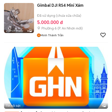
Gimbal DJI RS4 Mini Xám
Đã sử dụng (chưa sửa chữa)
5.000.000 đ
Phường 6
(
P. An Nhơn
mới)
2 phút trước
6
Minh Thành Trần
Tin nổi bật
1