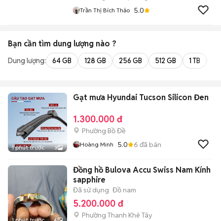
5.0
Trần Thị Bích Thảo
Bạn cần tìm
dung lượng
nào ?
Dung lượng:
64 GB
128 GB
256 GB
512 GB
1 TB
2 
Gạt mưa Hyundai Tucson Silicon Đen
1.300.000 đ
Phường Bồ Đề
5.0
6
đã bán
Hoàng Minh
1 phút trước
3
Đồng hồ Bulova Accu Swiss Nam Kính
sapphire
Đã sử dụng
Đồ nam
5.200.000 đ
Phường Thanh Khê Tây
1 phút trước
6