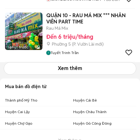
QUẬN 10 - RAU MÁ MIX *** NHÂN
VIÊN PART TIME
Rau Má Mix
Đến 6 triệu/tháng
Phường 5
(
P. Vườn Lài
mới)
1 phút trước
1
Tuyết Trinh Trần
Xem thêm
Mua bán đồ điện tử
Thành phố Mỹ Tho
Huyện Cái Bè
Huyện Cai Lậy
Huyện Châu Thành
Huyện Chợ Gạo
Huyện Gò Công Đông