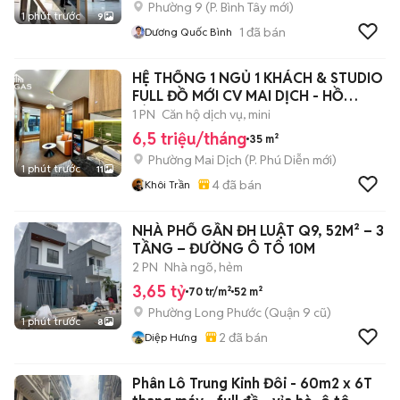
Phường 9
(
P. Bình Tây
mới)
1 phút trước
9
1
đã bán
Dương Quốc Bình
HỆ THỐNG 1 NGỦ 1 KHÁCH & STUDIO
FULL ĐỒ MỚI CV MAI DỊCH - HỒ
TÙNG MẬU
1 PN
Căn hộ dịch vụ, mini
6,5 triệu/tháng
35 m²
Phường Mai Dịch
(
P. Phú Diễn
mới)
1 phút trước
11
4
đã bán
Khôi Trần
NHÀ PHỐ GẦN ĐH LUẬT Q9, 52M² – 3
TẦNG – ĐƯỜNG Ô TÔ 10M
2 PN
Nhà ngõ, hẻm
3,65 tỷ
70 tr/m²
52 m²
Phường Long Phước (Quận 9 cũ)
1 phút trước
8
2
đã bán
Diệp Hưng
Phân Lô Trung Kinh Đôi - 60m2 x 6T