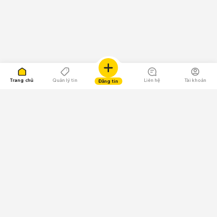
Trang chủ
Quản lý tin
Liên hệ
Tài khoản
Đăng tin
109.000 Bình chọn
Tải ứng dụng Chợ Tốt
Về Chợ Tốt
Quy chế sàn
Chính sách bảo mật
Giải quyết tranh chấp