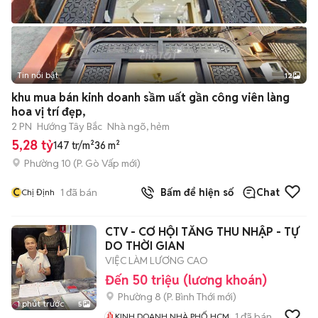
Tin nổi bật
12
+
2
khu mua bán kinh doanh sầm uất gần công viên làng
hoa vị trí đẹp,
2 PN
Hướng Tây Bắc
Nhà ngõ, hẻm
5,28 tỷ
147 tr/m²
36 m²
Phường 10
(
P. Gò Vấp
mới)
C
1
đã bán
Bấm để hiện số
Chat
Chị Định
CTV - CƠ HỘI TĂNG THU NHẬP - TỰ
DO THỜI GIAN
VIỆC LÀM LƯƠNG CAO
Đến 50 triệu (lương khoán)
Phường 8
(
P. Bình Thới
mới)
1 phút trước
5
1
đã bán
KINH DOANH NHÀ PHỐ HCM