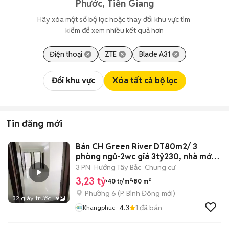
Phước, Tiền Giang
Hãy xóa một số bộ lọc hoặc thay đổi khu vực tìm 
kiếm để xem nhiều kết quả hơn
Điện thoại
ZTE
Blade A31
Đổi khu vực
Xóa tất cả bộ lọc
Tin đăng mới
Bán CH Green River DT80m2/ 3
phòng ngủ-2wc giá 3tỷ230, nhà mới
quận 8
3 PN
Hướng Tây Bắc
Chung cư
3,23 tỷ
40 tr/m²
80 m²
Phường 6
(
P. Bình Đông
mới)
32 giây trước
9
4.3
1
đã bán
Khangphuc