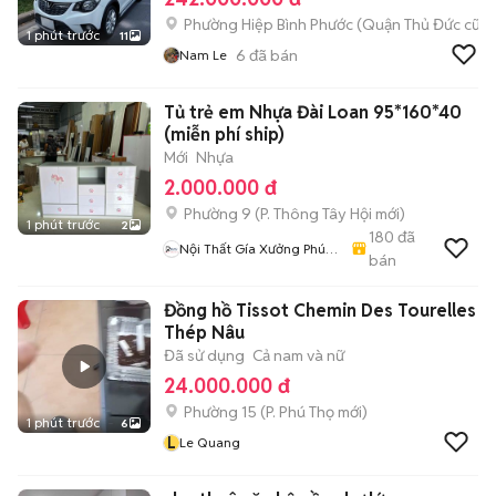
Phường Hiệp Bình Phước (Quận Thủ Đức cũ)
1 phút trước
11
6
đã bán
Nam Le
Tủ trẻ em Nhựa Đài Loan 95*160*40
(miễn phí ship)
Mới
Nhựa
2.000.000 đ
Phường 9
(
P. Thông Tây Hội
mới)
1 phút trước
2
180
đã
Nội Thất Gía Xưởng Phúc
bán
An
Đồng hồ Tissot Chemin Des Tourelles
Thép Nâu
Đã sử dụng
Cả nam và nữ
24.000.000 đ
Phường 15
(
P. Phú Thọ
mới)
1 phút trước
6
L
Le Quang