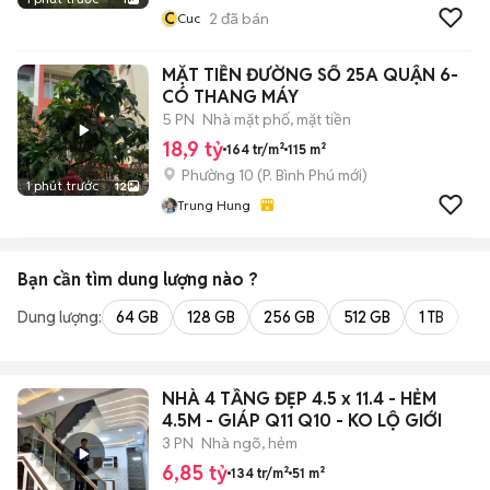
C
2
đã bán
Cuc
MẶT TIỀN ĐƯỜNG SỐ 25A QUẬN 6-
CÓ THANG MÁY
5 PN
Nhà mặt phố, mặt tiền
18,9 tỷ
164 tr/m²
115 m²
Phường 10
(
P. Bình Phú
mới)
1 phút trước
12
Trung Hung
Bạn cần tìm
dung lượng
nào ?
Dung lượng:
64 GB
128 GB
256 GB
512 GB
1 TB
2 
NHÀ 4 TẦNG ĐẸP 4.5 x 11.4 - HẺM
4.5M - GIÁP Q11 Q10 - KO LỘ GIỚI
3 PN
Nhà ngõ, hẻm
6,85 tỷ
134 tr/m²
51 m²