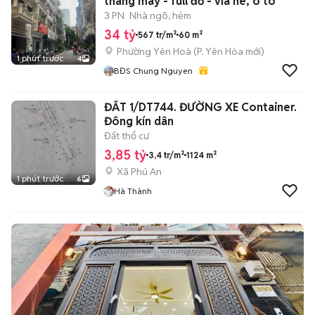
thang máy - full đồ - vỉa hè, ô tô
3 PN
Nhà ngõ, hẻm
34 tỷ
567 tr/m²
60 m²
Phường Yên Hoà
(
P. Yên Hòa
mới)
1 phút trước
4
BĐS Chung Nguyen
ĐẤT 1/DT744. ĐƯỜNG XE Container.
Đông kín dân
Đất thổ cư
3,85 tỷ
3,4 tr/m²
1124 m²
Xã Phú An
1 phút trước
6
Hà Thành