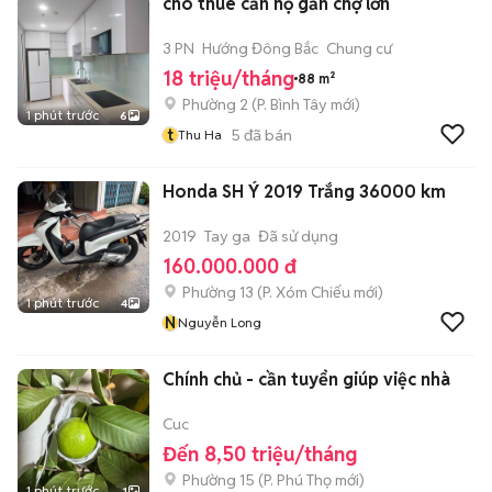
cho thuê căn hộ gần chợ lớn
3 PN
Hướng Đông Bắc
Chung cư
18 triệu/tháng
88 m²
Phường 2
(
P. Bình Tây
mới)
1 phút trước
6
t
5
đã bán
Thu Ha
Honda SH Ý 2019 Trắng 36000 km
2019
Tay ga
Đã sử dụng
160.000.000 đ
Phường 13
(
P. Xóm Chiếu
mới)
1 phút trước
4
N
Nguyễn Long
Chính chủ - cần tuyển giúp việc nhà
Cuc
Đến 8,50 triệu/tháng
Phường 15
(
P. Phú Thọ
mới)
1 phút trước
1