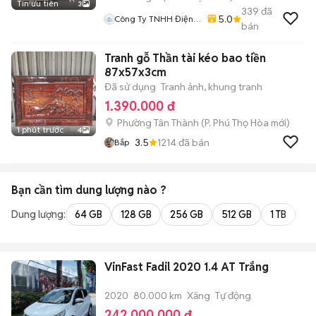
Tin ưu tiên
3
339
đã
5.0
Công Ty TNHH Điện
bán
Máy Nguyên Khôi
Tranh gỗ Thần tài kéo bao tiền
87x57x3cm
Đã sử dụng
Tranh ảnh, khung tranh
1.390.000 đ
Phường Tân Thành
(
P. Phú Thọ Hòa
mới)
1 phút trước
4
3.5
1214
đã bán
Bắp
Bạn cần tìm
dung lượng
nào ?
Dung lượng:
64 GB
128 GB
256 GB
512 GB
1 TB
2 
VinFast Fadil 2020 1.4 AT Trắng
2020
80.000 km
Xăng
Tự động
242.000.000 đ