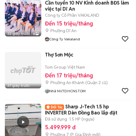
Cần tuyển 10 NV Kinh doanh BĐS làm
việc tại Dĩ An
Công ty Cổ Phần VAKALAND
Đến 15 triệu/tháng
Phường Dĩ An
32 giây trước
6
Công Ty Vakaland
Thợ Sơn Mộc
Tom Group Việt Nam
Đến 17 triệu/tháng
Phường An Khánh (Quận 2 cũ)
37 giây trước
Nhã NV.TD.HCNS.TOM
Sharp J-Tech 1.5 hp
INVERTER Dàn Đồng Bao lắp đặt
Đã sử dụng
1.5 HP (ngựa)
5.499.999 đ
Phường 7
(
P. Gia Định
mới)