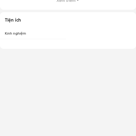
Xem thêm
Tiện ích
Kinh nghiệm