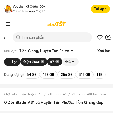
Voucher KFC đến 100k
Tải app
Chỉ có trên app Chợ Tốt
Khu vực:
Tiền Giang, Huyện Tân Phước
Xoá lọc
Điện thoại
67
Giá
Lọc
Dung lượng:
64 GB
128 GB
256 GB
512 GB
1 TB
2 
Chợ Tốt
Điện thoại
ZTE
ZTE Blade A31
ZTE Blade A31 Tiền Giang
0 Zte Blade A31 cũ Huyện Tân Phước, Tiền Giang đẹp