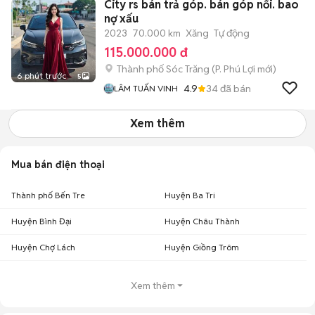
City rs bán trả góp. bán góp nối. bao
nợ xấu
2023
70.000 km
Xăng
Tự động
115.000.000 đ
Thành phố Sóc Trăng
(
P. Phú Lợi
mới)
6 phút trước
5
4.9
34
đã bán
LÂM TUẤN VINH
Xem thêm
Mua bán điện thoại
Thành phố Bến Tre
Huyện Ba Tri
Huyện Bình Đại
Huyện Châu Thành
Huyện Chợ Lách
Huyện Giồng Trôm
Xem thêm