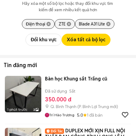
Hãy xóa một số bộ lọc hoặc thay đổi khu vực tìm 
kiếm để xem nhiều kết quả hơn
Điện thoại
ZTE
Blade A31 Lite
Đổi khu vực
Xóa tất cả bộ lọc
Tin đăng mới
Bàn học Khung sắt Trắng cũ
Đã sử dụng
Sắt
350.000 đ
Q. Bình Thạnh
(
P. Bình Lợi Trung
mới)
1 phút trước
2
5.0
1
đã bán
Trí Hào Trương
DUPLEX MỚI XỊN FULL NỘI