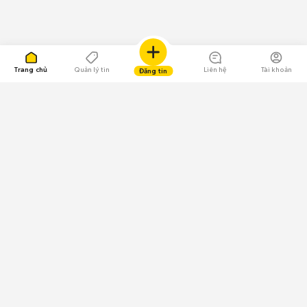
Trang chủ
Quản lý tin
Liên hệ
Tài khoản
Đăng tin
109.000 Bình chọn
Tải ứng dụng Chợ Tốt
Về Chợ Tốt
Quy chế sàn
Chính sách bảo mật
Giải quyết tranh chấp
CÔNG TY TNHH CHỢ TỐT - Người đại diện theo pháp luật:
Nguyễn Trọng Tấn; GPDKKD: 0312120782 do Sở KH & ĐT TP.HCM cấp ngày
11/01/2013;