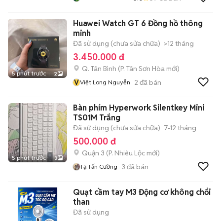
Huawei Watch GT 6 Đồng hồ thông
minh
Đã sử dụng (chưa sửa chữa)
>12 tháng
3.450.000 đ
Q. Tân Bình
(
P. Tân Sơn Hòa
mới)
5 phút trước
2
V
2
đã bán
Việt Long Nguyễn
Bàn phím Hyperwork Silentkey Mini
TS01M Trắng
Đã sử dụng (chưa sửa chữa)
7-12 tháng
500.000 đ
Quận 3
(
P. Nhiêu Lộc
mới)
5 phút trước
3
3
đã bán
Tạ Tấn Cường
Quạt cầm tay M3 Động cơ không chổi
than
Đã sử dụng