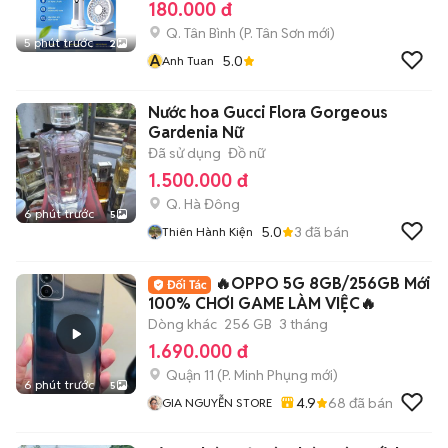
180.000 đ
Q. Tân Bình
(
P. Tân Sơn
mới)
5 phút trước
2
A
5.0
Anh Tuan
Nước hoa Gucci Flora Gorgeous
Gardenia Nữ
Đã sử dụng
Đồ nữ
1.500.000 đ
Q. Hà Đông
6 phút trước
5
5.0
3
đã bán
Thiên Hành Kiện
🔥OPPO 5G 8GB/256GB Mới
100% CHƠI GAME LÀM VIỆC🔥
Dòng khác
256 GB
3 tháng
1.690.000 đ
Quận 11
(
P. Minh Phụng
mới)
6 phút trước
5
4.9
68
đã bán
GIA NGUYỄN STORE