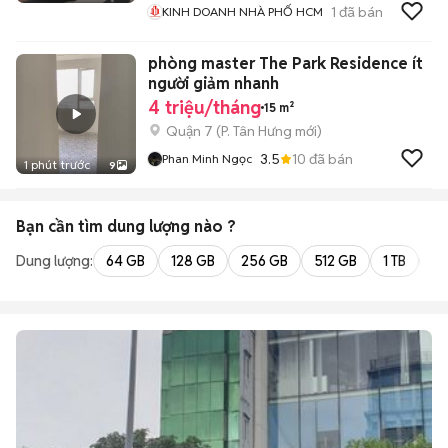
1
đã bán
KINH DOANH NHÀ PHỐ HCM
phòng master The Park Residence ít
người giảm nhanh
4 triệu/tháng
15 m²
Quận 7
(
P. Tân Hưng
mới)
3.5
10
đã bán
Phan Minh Ngọc
1 phút trước
9
Bạn cần tìm
dung lượng
nào ?
Dung lượng:
64 GB
128 GB
256 GB
512 GB
1 TB
2 