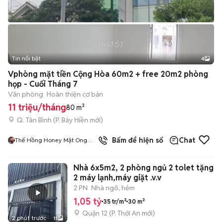
Tin nổi bật
4
Vphòng mặt tiền Cộng Hòa 60m2 + free 20m2 phòng
họp - Cuối Tháng 7
Văn phòng
Hoàn thiện cơ bản
11 triệu/tháng
80 m²
Q. Tân Bình
(
P. Bảy Hiền
mới)
6
đã bán
Bấm để hiện số
Chat
Thế Hồng Honey Mật Ong
Xuất Khẩu Hoa Kì
Nhà 6x5m2, 2 phòng ngủ 2 tolet tặng
2 máy lạnh,máy giặt .v.v
2 PN
Nhà ngõ, hẻm
1,05 tỷ
35 tr/m²
30 m²
Quận 12
(
P. Thới An
mới)
2 phút trước
11