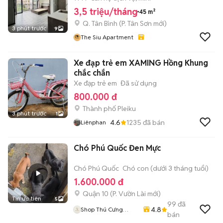
3,5 triệu/tháng
45 m²
Q. Tân Bình
(
P. Tân Sơn
mới)
3 phút trước
9
The Siu Apartment
Xe đạp trẻ em XAMING Hồng Khung
chắc chắn
Xe đạp trẻ em
Đã sử dụng
800.000 đ
Thành phố Pleiku
3 phút trước
1
4.6
1235
đã bán
Liênphan
Chó Phú Quốc Đen Mực
Chó Phú Quốc
Chó con (dưới 3 tháng tuổi)
1.600.000 đ
Quận 10
(
P. Vườn Lài
mới)
Tin ưu tiên
5
99
đã
4.8
Shop Thú Cưng
bán
PenTa