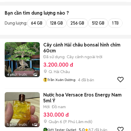
Bạn cần tìm
dung lượng
nào ?
Dung lượng:
64 GB
128 GB
256 GB
512 GB
1 TB
2 
Cây cảnh Hải châu bonsai hình chim
60cm
Đã sử dụng
Cây cảnh ngoài trời
3.200.000 đ
Q. Hải Châu
4 phút trước
1
T
4
đã bán
Trần Xuân Dương
Nước hoa Versace Eros Energy Nam
5ml Ý
Mới
Đồ nam
330.000 đ
Quận 6
(
P. Phú Lâm
mới)
5 phút trước
5
5.0
87
đã bán
Gift Tester Outlet