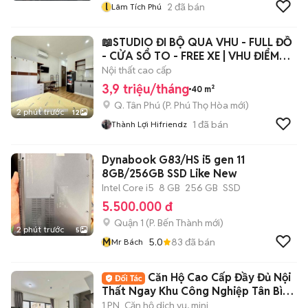
l
2
đã bán
Lâm Tích Phú
📖STUDIO ĐI BỘ QUA VHU - FULL ĐỒ
- CỬA SỔ TO - FREE XE | VHU ĐIỂM
DANH
Nội thất cao cấp
3,9 triệu/tháng
40 m²
Q. Tân Phú
(
P. Phú Thọ Hòa
mới)
2 phút trước
12
1
đã bán
Thành Lợi Hifriendz
Dynabook G83/HS i5 gen 11
8GB/256GB SSD Like New
Intel Core i5
8 GB
256 GB
SSD
5.500.000 đ
Quận 1
(
P. Bến Thành
mới)
2 phút trước
5
M
5.0
83
đã bán
Mr Bách
Căn Hộ Cao Cấp Đầy Đủ Nội
Thất Ngay Khu Công Nghiệp Tân Bình
- Etown
1 PN
Căn hộ dịch vụ, mini