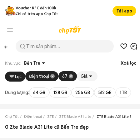
Voucher KFC đến 100k
Tải app
Chỉ có trên app Chợ Tốt
Khu vực:
Bến Tre
Xoá lọc
Điện thoại
67
Giá
Lọc
Dung lượng:
64 GB
128 GB
256 GB
512 GB
1 TB
2 
Chợ Tốt
Điện thoại
ZTE
ZTE Blade A31 Lite
ZTE Blade A31 Lite Bến T
0 Zte Blade A31 Lite cũ Bến Tre đẹp