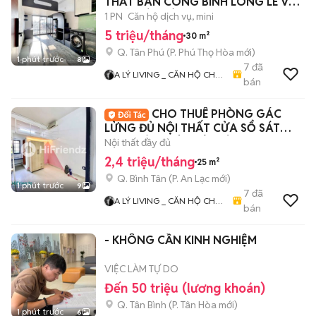
THẤT BAN CÔNG BÌNH LONG LÊ VĂN
QUỚI HÒA BÌNH
1 PN
Căn hộ dịch vụ, mini
5 triệu/tháng
30 m²
Q. Tân Phú
(
P. Phú Thọ Hòa
mới)
1 phút trước
8
7
đã
A LÝ LIVING _ CĂN HỘ CHO
bán
THUÊ TP.HCM - PHÒNG TRỌ
- MBKD - KIOT - CHDV -
CHO THUÊ PHÒNG GÁC
CHUNG CƯ - NHÀ Ở
LỬNG ĐỦ NỘI THẤT CỬA SỔ SÁT
AEON BÌNH TÂN TÊN LỬA
Nội thất đầy đủ
2,4 triệu/tháng
25 m²
Q. Bình Tân
(
P. An Lạc
mới)
1 phút trước
9
7
đã
A LÝ LIVING _ CĂN HỘ CHO
bán
THUÊ TP.HCM - PHÒNG TRỌ
- MBKD - KIOT - CHDV -
- KHÔNG CẦN KINH NGHIỆM
CHUNG CƯ - NHÀ Ở
VIỆC LÀM TỰ DO
Đến 50 triệu (lương khoán)
Q. Tân Bình
(
P. Tân Hòa
mới)
1 phút trước
6