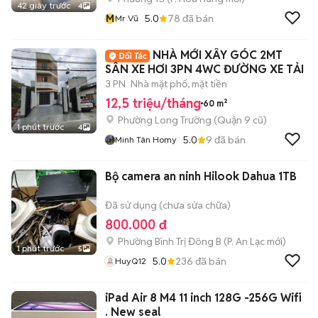
42 giây trước
4
M
5.0
78
đã bán
Mr Vũ
NHÀ MỚI XÂY GÓC 2MT
SÂN XE HƠI 3PN 4WC ĐƯỜNG XE TẢI
3 PN
Nhà mặt phố, mặt tiền
12,5 triệu/tháng
60 m²
Phường Long Trường (Quận 9 cũ)
1 phút trước
4
5.0
9
đã bán
Minh Tân Homy
Bộ camera an ninh Hilook Dahua 1TB
Đã sử dụng (chưa sửa chữa)
800.000 đ
Phường Bình Trị Đông B
(
P. An Lạc
mới)
1 phút trước
5
5.0
236
đã bán
HuyQ12
iPad Air 8 M4 11 inch 128G -256G Wifi
. New seal