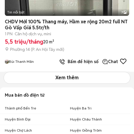
Tin nổi bật
7
+
2
CHDV Mới 100% Thang máy, Hầm xe rộng 20m2 full NT
Gò Vấp Giá 5.5tr/th
1 PN
Căn hộ dịch vụ, mini
5,5 triệu/tháng
20 m²
Phường 14
(
P. An Hội Tây
mới)
Bấm để hiện số
Chat
Bùi Thanh Mãn
Xem thêm
Mua bán đồ điện tử
Thành phố Bến Tre
Huyện Ba Tri
Huyện Bình Đại
Huyện Châu Thành
Huyện Chợ Lách
Huyện Giồng Trôm