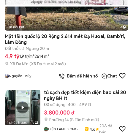
Tin nổi bật
6
+
2
Mặt tiền quốc lộ 20 Rộng 2.614 mét Đạ Huoai, Đamb'ri,
Lâm Đồng
Đất thổ cư
Ngang 20 m
4,9 tỷ
1,9 tr/m²
2614 m²
Xã Đạ M'ri
(
Xã Đạ Huoai 2
mới)
Bấm để hiện số
Chat
Nguyễn Thúy
tủ sạch đẹp tiết kiệm điện bao sài 30
ngày BH 1t
Đã sử dụng
400 - 499 lít
3.800.000 đ
Phường 14
(
P. Tân Bình
mới)
1 phút trước
5
208
đã
4.6
ĐIỆN LẠNH SONG
bán