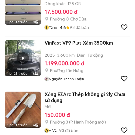
Dòng khác
128 GB
17.500.000 đ
Phường Ô Chợ Dừa
1 phút trước
3
T
4.6
93
đã bán
Tùng
VinFast VF9 Plus Xám 3500km
2025
3.600 km
Điện
Tự động
1.199.000.000 đ
Phường Tân Hưng
1 phút trước
5
Nguyễn Thanh Thiện
Xẻng EZArc Thép không gỉ 2ly Chưa
sử dụng
Mới
150.000 đ
Phường 3
(
P. Hạnh Thông
mới)
1 phút trước
6
A
93
đã bán
A Vũ