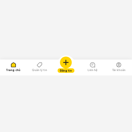
Trang chủ
Quản lý tin
Liên hệ
Tài khoản
Đăng tin
109.000 Bình chọn
Tải ứng dụng Chợ Tốt