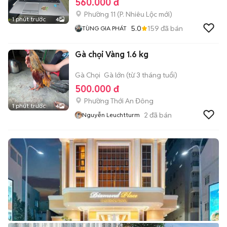
560.000 đ
Phường 11
(
P. Nhiêu Lộc
mới)
1 phút trước
4
5.0
159
đã bán
TÙNG GIA PHÁT
Gà chọi Vàng 1.6 kg
Gà Chọi
Gà lớn (từ 3 tháng tuổi)
500.000 đ
Phường Thới An Đông
1 phút trước
4
2
đã bán
Nguyễn Leuchtturm