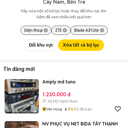
Cày Nam, Bến Tre
Hãy xóa một số bộ lọc hoặc thay đổi khu vực tìm 
kiếm để xem nhiều kết quả hơn
Điện thoại
ZTE
Blade A31 Lite
Đổi khu vực
Xóa tất cả bộ lọc
Tin đăng mới
Amply md tuno
1.230.000 đ
Xã Mỹ Hạnh Nam
V
4.7
92
đã bán
Văn Hùng
40 giây trước
6
NV PHỤC VỤ NET BIDA TÂY THẠNH