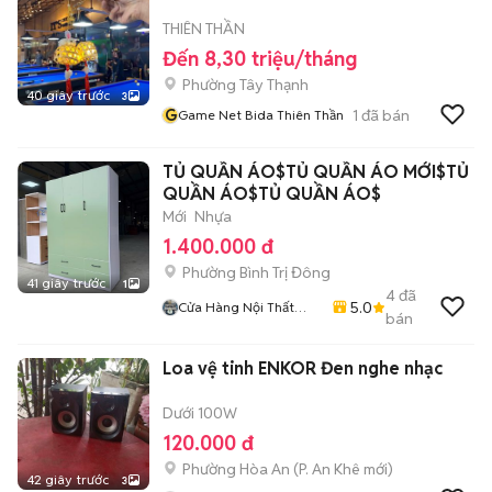
THIÊN THẦN
Đến 8,30 triệu/tháng
Phường Tây Thạnh
40 giây trước
3
G
1
đã bán
Game Net Bida Thiên Thần
TỦ QUẦN ÁO$TỦ QUẦN ÁO MỚI$TỦ
QUẦN ÁO$TỦ QUẦN ÁO$
Mới
Nhựa
1.400.000 đ
Phường Bình Trị Đông
41 giây trước
1
4
đã
5.0
Cửa Hàng Nội Thất
bán
Lâm Gia
Loa vệ tinh ENKOR Đen nghe nhạc
Dưới 100W
120.000 đ
Phường Hòa An
(
P. An Khê
mới)
42 giây trước
3