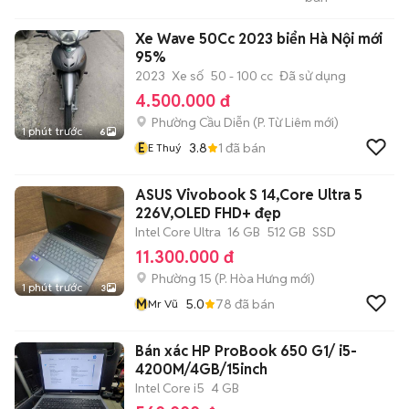
PHÁT
Xe Wave 50Cc 2023 biển Hà Nội mới
95%
2023
Xe số
50 - 100 cc
Đã sử dụng
4.500.000 đ
Phường Cầu Diễn
(
P. Từ Liêm
mới)
1 phút trước
6
E
3.8
1
đã bán
E Thuý
ASUS Vivobook S 14,Core Ultra 5
226V,OLED FHD+ đẹp
Intel Core Ultra
16 GB
512 GB
SSD
11.300.000 đ
Phường 15
(
P. Hòa Hưng
mới)
1 phút trước
3
M
5.0
78
đã bán
Mr Vũ
Bán xác HP ProBook 650 G1/ i5-
4200M/4GB/15inch
Intel Core i5
4 GB