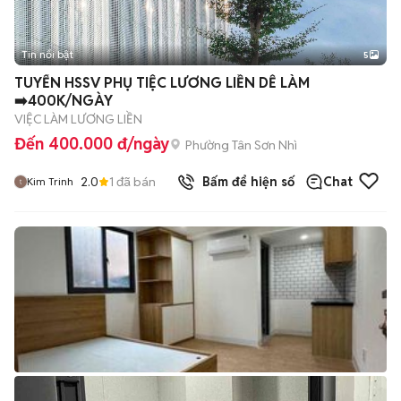
Tin nổi bật
5
TUYỂN HSSV PHỤ TIỆC LƯƠNG LIỀN DỄ LÀM
➡️400K/NGÀY
VIỆC LÀM LƯƠNG LIỀN
Đến 400.000 đ/ngày
Phường Tân Sơn Nhì
2.0
1
đã bán
Bấm để hiện số
Chat
Kim Trinh