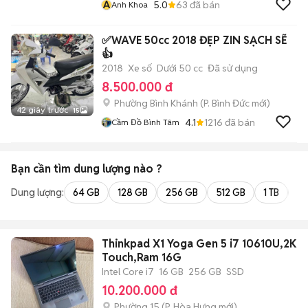
A
5.0
63
đã bán
Anh Khoa
✅WAVE 50cc 2018 ĐẸP ZIN SẠCH SẼ
👍
2018
Xe số
Dưới 50 cc
Đã sử dụng
8.500.000 đ
Phường Bình Khánh
(
P. Bình Đức
mới)
42 giây trước
15
4.1
1216
đã bán
Cầm Đồ Bình Tâm
Bạn cần tìm
dung lượng
nào ?
Dung lượng:
64 GB
128 GB
256 GB
512 GB
1 TB
2 
Thinkpad X1 Yoga Gen 5 i7 10610U,2K
Touch,Ram 16G
Intel Core i7
16 GB
256 GB
SSD
10.200.000 đ
Phường 15
(
P. Hòa Hưng
mới)