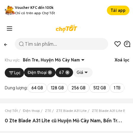
Voucher KFC đến 100k
Tải app
Chỉ có trên app Chợ Tốt
Khu vực:
Bến Tre, Huyện Mỏ Cày Nam
Xoá lọc
Điện thoại
67
Giá
Lọc
Dung lượng:
64 GB
128 GB
256 GB
512 GB
1 TB
2 
Chợ Tốt
Điện thoại
ZTE
ZTE Blade A31 Lite
ZTE Blade A31 Lite Bến T
0 Zte Blade A31 Lite cũ Huyện Mỏ Cày Nam, Bến Tre đẹp