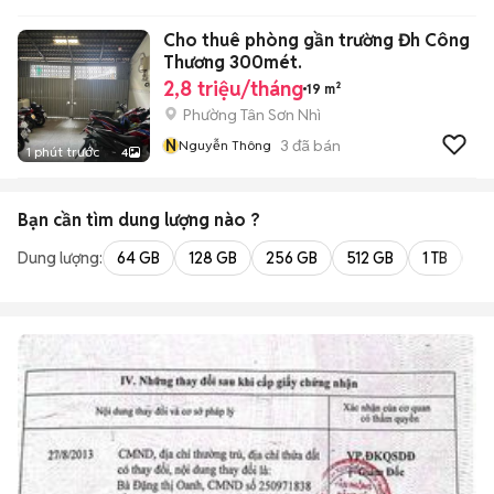
Cho thuê phòng gần trường Đh Công
Thương 300mét.
2,8 triệu/tháng
19 m²
Phường Tân Sơn Nhì
N
3
đã bán
Nguyễn Thông
1 phút trước
4
Bạn cần tìm
dung lượng
nào ?
Dung lượng:
64 GB
128 GB
256 GB
512 GB
1 TB
2 