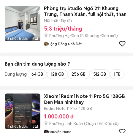
Phòng trọ Studio Ngõ 211 Khương
Trung, Thanh Xuân, full nội thất, than
Nội thất đầy đủ
5,3 triệu/tháng
Phường Hạ Đình
(
P. Khương Đình
mới)
3 phút trước
4
Cộng Đồng Nhà Đất
Bạn cần tìm
dung lượng
nào ?
Dung lượng:
64 GB
128 GB
256 GB
512 GB
1 TB
2 
Xiaomi Redmi Note 11 Pro 5G 128GB
Đen Màn hìnhthay
Redmi Note 11 Pro
128 GB
1.000.000 đ
Phường Linh Xuân (Quận Thủ Đức cũ)
4 phút trước
3
Nguyễn Hưng