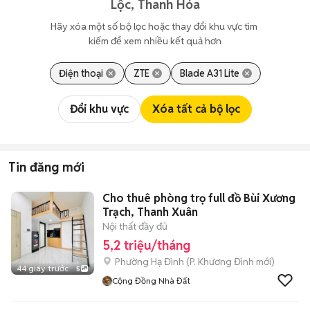
Lộc, Thanh Hóa
Hãy xóa một số bộ lọc hoặc thay đổi khu vực tìm 
kiếm để xem nhiều kết quả hơn
Điện thoại
ZTE
Blade A31 Lite
Đổi khu vực
Xóa tất cả bộ lọc
Tin đăng mới
Cho thuê phòng trọ full đồ Bùi Xương
Trạch, Thanh Xuân
Nội thất đầy đủ
5,2 triệu/tháng
Phường Hạ Đình
(
P. Khương Đình
mới)
44 giây trước
5
Cộng Đồng Nhà Đất