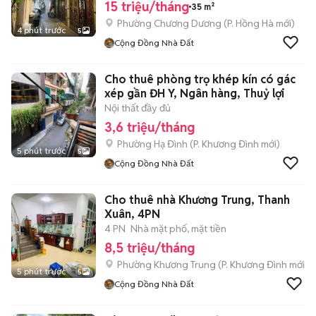
15 triệu/tháng
35 m²
Phường Chương Dương
(
P. Hồng Hà
mới)
4 phút trước
5
Cộng Đồng Nhà Đất
Cho thuê phòng trọ khép kín có gác
xép gần ĐH Y, Ngân hàng, Thuỷ lợi
Nội thất đầy đủ
3,6 triệu/tháng
Phường Hạ Đình
(
P. Khương Đình
mới)
5 phút trước
5
Cộng Đồng Nhà Đất
Cho thuê nhà Khương Trung, Thanh
Xuân, 4PN
4 PN
Nhà mặt phố, mặt tiền
8,5 triệu/tháng
Phường Khương Trung
(
P. Khương Đình
mới)
5 phút trước
5
Cộng Đồng Nhà Đất