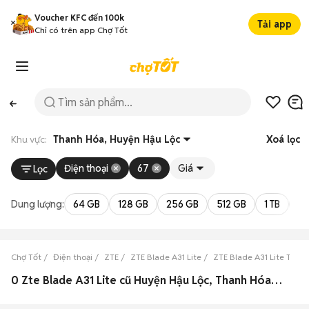
Voucher KFC đến 100k
Tải app
Chỉ có trên app Chợ Tốt
Khu vực:
Thanh Hóa, Huyện Hậu Lộc
Xoá lọc
Điện thoại
67
Giá
Lọc
Dung lượng:
64 GB
128 GB
256 GB
512 GB
1 TB
2 
Chợ Tốt
Điện thoại
ZTE
ZTE Blade A31 Lite
ZTE Blade A31 Lite Than
0 Zte Blade A31 Lite cũ Huyện Hậu Lộc, Thanh Hóa đẹp