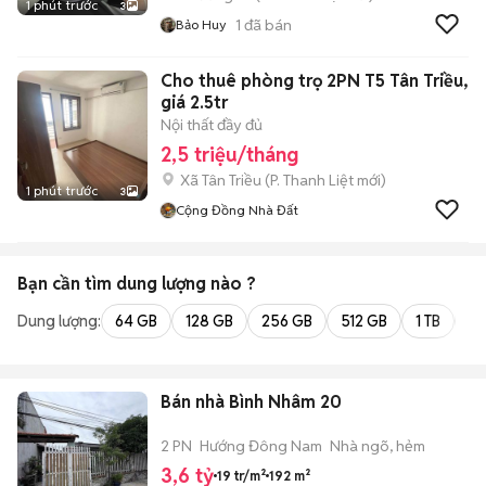
1 phút trước
3
1
đã bán
Bảo Huy
Cho thuê phòng trọ 2PN T5 Tân Triều,
giá 2.5tr
Nội thất đầy đủ
2,5 triệu/tháng
Xã Tân Triều
(
P. Thanh Liệt
mới)
1 phút trước
3
Cộng Đồng Nhà Đất
Bạn cần tìm
dung lượng
nào ?
Dung lượng:
64 GB
128 GB
256 GB
512 GB
1 TB
2 
Bán nhà Bình Nhâm 20
2 PN
Hướng Đông Nam
Nhà ngõ, hẻm
3,6 tỷ
19 tr/m²
192 m²