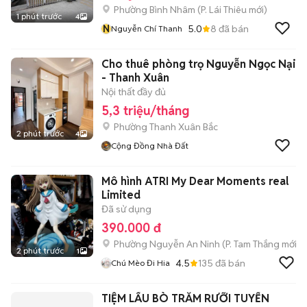
Phường Bình Nhâm
(
P. Lái Thiêu
mới)
1 phút trước
4
N
5.0
8
đã bán
Nguyễn Chí Thanh
Cho thuê phòng trọ Nguyễn Ngọc Nại
- Thanh Xuân
Nội thất đầy đủ
5,3 triệu/tháng
Phường Thanh Xuân Bắc
2 phút trước
4
Cộng Đồng Nhà Đất
Mô hình ATRI My Dear Moments real
Limited
Đã sử dụng
390.000 đ
Phường Nguyễn An Ninh
(
P. Tam Thắng
mới)
2 phút trước
1
4.5
135
đã bán
Chú Mèo Đi Hia
TIỆM LẨU BÒ TRĂM RƯỠI TUYỂN