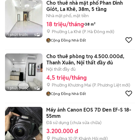
Cho thuê nhà mặt phố Phan Đình
Giót, La Khê, 38m, 5 tầng
Nhà mặt phố, mặt tiền
18 triệu/tháng
38 m²
Phường La Khê
(
P. Hà Đông
mới)
1 phút trước
5
Cộng Đồng Nhà Đất
Cho thuê phòng trọ 4.500.000đ,
Thanh Xuân, Nội thất đầy đủ
Nội thất đầy đủ
4,5 triệu/tháng
Phường Khương Mai
(
P. Phương Liệt
mới)
1 phút trước
5
Cộng Đồng Nhà Đất
Máy ảnh Canon EOS 7D Đen EF-S 18-
55mm
Đã sử dụng (chưa sửa chữa)
3.200.000 đ
Phường 10
(
P. Khánh Hội
mới)