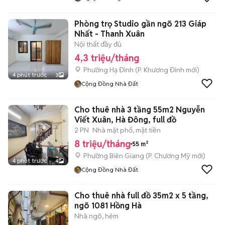
Phòng trọ Studio gần ngõ 213 Giáp
Nhất - Thanh Xuân
Nội thất đầy đủ
4,3 triệu/tháng
Phường Hạ Đình
(
P. Khương Đình
mới)
4 phút trước
3
Cộng Đồng Nhà Đất
Cho thuê nhà 3 tầng 55m2 Nguyễn
Viết Xuân, Hà Đông, full đồ
2 PN
Nhà mặt phố, mặt tiền
8 triệu/tháng
55 m²
Phường Biên Giang
(
P. Chương Mỹ
mới)
4 phút trước
4
Cộng Đồng Nhà Đất
Cho thuê nhà full đồ 35m2 x 5 tầng,
ngõ 1081 Hồng Hà
Nhà ngõ, hẻm