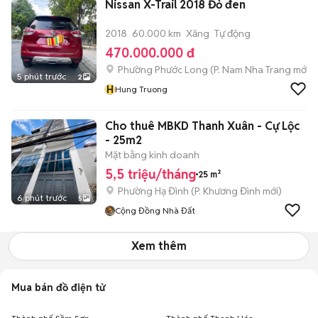
Nissan X-Trail 2018 Đỏ đen
2018
60.000 km
Xăng
Tự động
470.000.000 đ
Phường Phước Long
(
P. Nam Nha Trang
mới)
5 phút trước
2
H
Hung Truong
Cho thuê MBKD Thanh Xuân - Cự Lộc
- 25m2
Mặt bằng kinh doanh
5,5 triệu/tháng
25 m²
Phường Hạ Đình
(
P. Khương Đình
mới)
6 phút trước
5
Cộng Đồng Nhà Đất
Xem thêm
Mua bán đồ điện tử