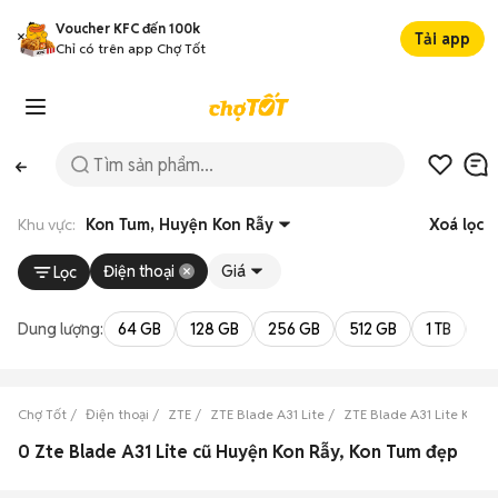
Voucher KFC đến 100k
Tải app
Chỉ có trên app Chợ Tốt
Khu vực:
Kon Tum, Huyện Kon Rẫy
Xoá lọc
Điện thoại
Giá
Lọc
Dung lượng:
64 GB
128 GB
256 GB
512 GB
1 TB
2 
Chợ Tốt
Điện thoại
ZTE
ZTE Blade A31 Lite
ZTE Blade A31 Lite Kon 
0 Zte Blade A31 Lite cũ Huyện Kon Rẫy, Kon Tum đẹp