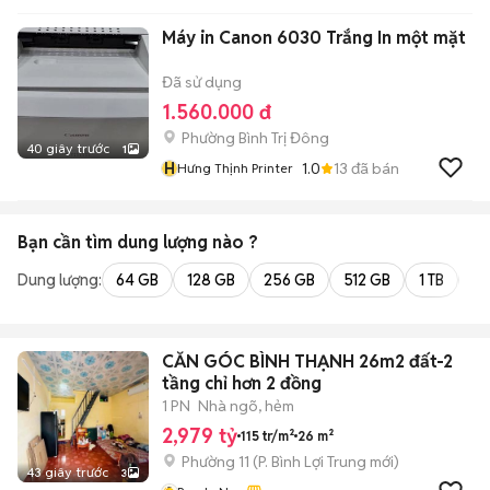
Máy in Canon 6030 Trắng In một mặt
Đã sử dụng
1.560.000 đ
Phường Bình Trị Đông
40 giây trước
1
H
1.0
13
đã bán
Hưng Thịnh Printer
Bạn cần tìm
dung lượng
nào ?
Dung lượng:
64 GB
128 GB
256 GB
512 GB
1 TB
2 
CĂN GÓC BÌNH THẠNH 26m2 đất-2
tầng chỉ hơn 2 đồng
1 PN
Nhà ngõ, hẻm
2,979 tỷ
115 tr/m²
26 m²
Phường 11
(
P. Bình Lợi Trung
mới)
43 giây trước
3