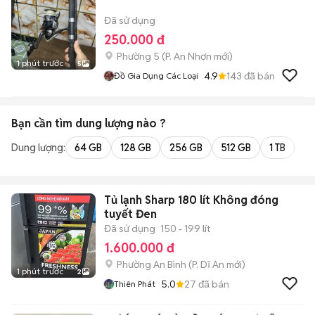
Đã sử dụng
250.000 đ
Phường 5
(
P. An Nhơn
mới)
1 phút trước
5
4.9
143
đã bán
Đồ Gia Dụng Các Loại
Bạn cần tìm
dung lượng
nào ?
Dung lượng:
64 GB
128 GB
256 GB
512 GB
1 TB
2 
Tủ lạnh Sharp 180 lít Không đóng
tuyết Đen
Đã sử dụng
150 - 199 lít
1.600.000 đ
Phường An Bình
(
P. Dĩ An
mới)
1 phút trước
2
5.0
27
đã bán
Thiên Phát