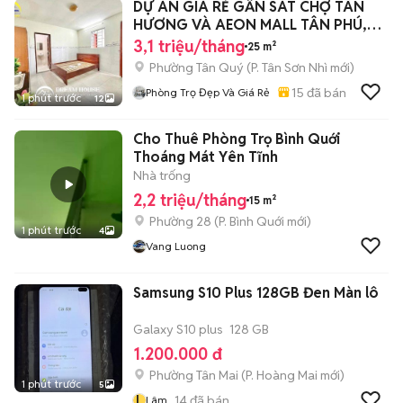
DỰ ÁN GIÁ RẺ GẦN SÁT CHỢ TÂN
HƯƠNG VÀ AEON MALL TÂN PHÚ,
QUA HUIT 5P
3,1 triệu/tháng
25 m²
Phường Tân Quý
(
P. Tân Sơn Nhì
mới)
15
đã bán
Phòng Trọ Đẹp Và Giá Rẻ
1 phút trước
12
Cho Thuê Phòng Trọ Bình Quới
Thoáng Mát Yên Tĩnh
Nhà trống
2,2 triệu/tháng
15 m²
Phường 28
(
P. Bình Quới
mới)
1 phút trước
4
Vang Luong
Samsung S10 Plus 128GB Đen Màn lô
Galaxy S10 plus
128 GB
1.200.000 đ
Phường Tân Mai
(
P. Hoàng Mai
mới)
1 phút trước
5
L
14
đã bán
Lâm