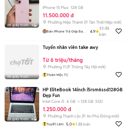
iPhone 15 Plus
128 GB
11.500.000 đ
Phường Hiệp Thành
(
P. Tân Thới Hiệp
mới)
38 giây trước
5
33
đã
4.9
Bán IPhone Trả Góp Bao
bán
Nợ Xấu
Tuyển nhân viên take awy
Từ 6 triệu/tháng
Phường 11
(
P. Thông Tây Hội
mới)
T
Thiên Mộc TC
38 giây trước
HP EliteBook 14inch i5rsm6ssd128GB
Đẹp Fun
Intel Core i5
6 GB
< 128 GB
SSD
1.250.000 đ
Phường Thạnh Lộc
(
P. An Phú Đông
mới)
38 giây trước
6
T
5.0
1
đã bán
Tuyết Lâm