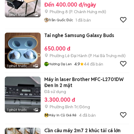
Đến 400.000 đ/ngày
Phường 8
(
P. Chánh Hưng
mới)
1 phút trước
1
1
đã bán
Trần Quốc Đức
Tai nghe Samsung Galaxy Buds
650.000 đ
Phường Lê Đại Hành
(
P. Hai Bà Trưng
mới)
4.9
44
đã bán
Hương Dạ Lan
1 phút trước
4
Máy in laser Brother MFC-L2701DW
Đen In 2 mặt
Đã sử dụng
3.300.000 đ
Phường Bình Trị Đông
1 phút trước
1
M
4
đã bán
Máy In Cũ Giá Rẻ
Cần câu máy 2m7 2 khúc tải cá lớn