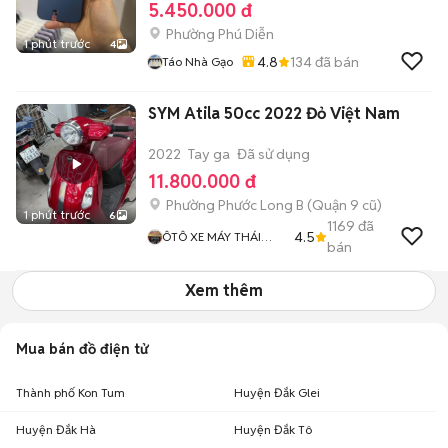
5.450.000 đ
Phường Phú Diễn
1 phút trước
4
4.8
134
đã bán
Táo Nhà Gạo
SYM Atila 50cc 2022 Đỏ Việt Nam
2022
Tay ga
Đã sử dụng
11.800.000 đ
Phường Phước Long B (Quận 9 cũ)
1 phút trước
6
1169
đã
4.5
ÔTÔ XE MÁY THÁI
bán
HOÀ
Xem thêm
Mua bán đồ điện tử
Thành phố Kon Tum
Huyện Đắk Glei
Huyện Đắk Hà
Huyện Đắk Tô