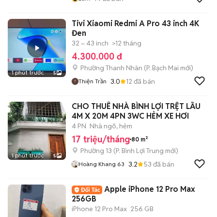
Tivi Xiaomi Redmi A Pro 43 inch 4K
Đen
32 – 43 inch
>12 tháng
4.300.000 đ
Phường Thanh Nhàn
(
P. Bạch Mai
mới)
1 phút trước
5
3.0
12
đã bán
Thiện Trần
CHO THUÊ NHÀ BÌNH LỢI TRỆT LẦU
4M X 20M 4PN 3WC HẺM XE HƠI
4 PN
Nhà ngõ, hẻm
17 triệu/tháng
80 m²
Phường 13
(
P. Bình Lợi Trung
mới)
1 phút trước
5
3.2
53
đã bán
Hoàng Khang 63
Apple iPhone 12 Pro Max
256GB
iPhone 12 Pro Max
256 GB