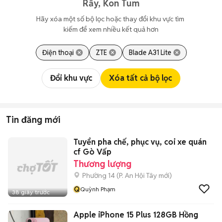
Rẫy, Kon Tum
Hãy xóa một số bộ lọc hoặc thay đổi khu vực tìm 
kiếm để xem nhiều kết quả hơn
Điện thoại
ZTE
Blade A31 Lite
Đổi khu vực
Xóa tất cả bộ lọc
Tin đăng mới
Tuyển pha chế, phục vụ, coi xe quán
cf Gò Vấp
Thương lượng
Phường 14
(
P. An Hội Tây
mới)
Q
Quỳnh Phạm
38 giây trước
Apple iPhone 15 Plus 128GB Hồng