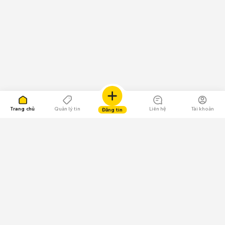
Trang chủ
Quản lý tin
Liên hệ
Tài khoản
Đăng tin
109.000 Bình chọn
Tải ứng dụng Chợ Tốt