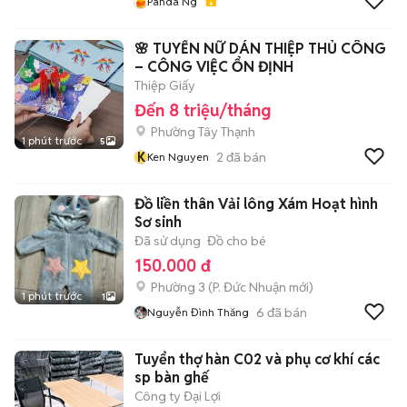
Panda Ng
🌸 TUYỂN NỮ DÁN THIỆP THỦ CÔNG
– CÔNG VIỆC ỔN ĐỊNH
Thiệp Giấy
Đến 8 triệu/tháng
Phường Tây Thạnh
1 phút trước
5
K
2
đã bán
Ken Nguyen
Đồ liền thân Vải lông Xám Hoạt hình
Sơ sinh
Đã sử dụng
Đồ cho bé
150.000 đ
Phường 3
(
P. Đức Nhuận
mới)
1 phút trước
1
6
đã bán
Nguyễn Đình Thăng
Tuyển thợ hàn C02 và phụ cơ khí các
sp bàn ghế
Công ty Đại Lợi