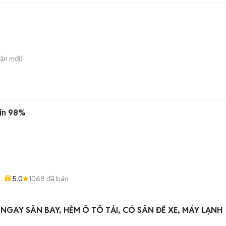
uận
mới)
zin 98%
5.0
1068
đã bán
NGAY SÂN BAY, HẺM Ô TÔ TẢI, CÓ SÂN ĐỂ XE, MÁY LẠNH