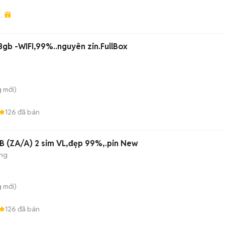
O
NG
8gb -WIFI,99%..nguyên zin.FullBox
g
mới)
126
đã bán
 (ZA/A) 2 sim VL,đẹp 99%,.pin New
áng
g
mới)
126
đã bán