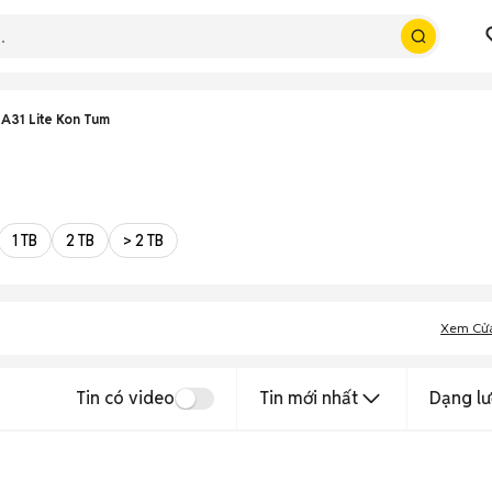
A31 Lite Kon Tum
1 TB
2 TB
> 2 TB
Xem Cử
Tin có video
Tin mới nhất
Dạng lư