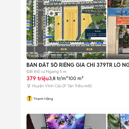
Tin nổi bật
BÁN ĐẤT SỔ RIÊNG GIÁ CHỈ 379TR LÔ 
Đất thổ cư
Ngang 5 m
379 triệu
3,8 tr/m²
100 m²
Huyện Vĩnh Cửu
(
P. Tân Triều
mới)
T
Thanh Hằng