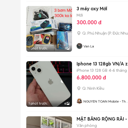
3 máy oxy Mới
Mới
300.000 đ
Q. Phú Nhuận
(
P. Đức Nh
Van La
1 phút trước
1
Iphone 13 128gb VN/A 
iPhone 13
128 GB
4-6 tháng
6.800.000 đ
Q. Ninh Kiều
NGUYEN TOAN Mobile - Thu
1 phút trước
6
Máy Cũ - Bán Trả Góp
MẶT BẰNG RỘNG RÃI - 
Văn phòng