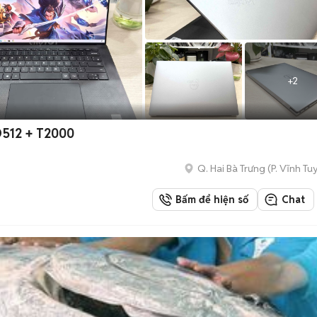
+
2
D512 + T2000
Q. Hai Bà Trưng
(
P. Vĩnh Tu
Bấm để hiện số
Chat