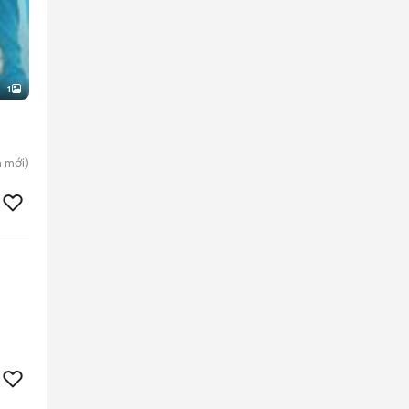
1
h
mới)