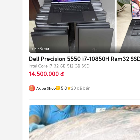
Tin nổi bật
Dell Precision 5550 i7-10850H Ram32 SS
Intel Core i7
32 GB
512 GB
SSD
14.500.000 đ
5.0
23
đã bán
Akiba Shop