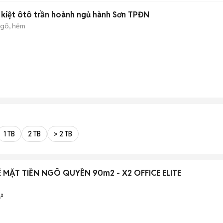
g kiệt ôtô trần hoành ngủ hành Sơn TPĐN
gõ, hẻm
1 TB
2 TB
> 2 TB
MẶT TIỀN NGÔ QUYỀN 90m2 - X2 OFFICE ELITE
²