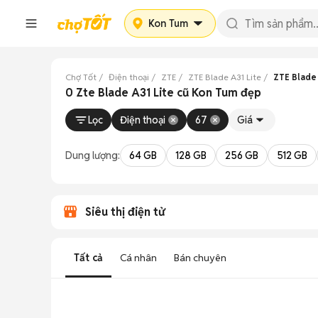
Kon Tum
Chợ Tốt
Điện thoại
ZTE
ZTE Blade A31 Lite
ZTE Blade 
0 Zte Blade A31 Lite cũ Kon Tum đẹp
Lọc
Điện thoại
67
Giá
Dung lượng:
64 GB
128 GB
256 GB
512 GB
Siêu thị điện tử
Tất cả
Cá nhân
Bán chuyên