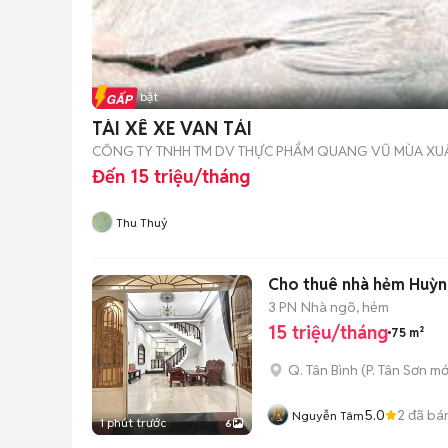
Tin nổi bật
TÀI XẾ XE VAN TẢI
CÔNG TY TNHH TM DV THỰC PHẨM QUANG VŨ MÙA XU
Đến 15 triệu/tháng
Thu Thuỷ
Cho thuê nhà hẻm Huỳn
3 PN
Nhà ngõ, hẻm
15 triệu/tháng
75 m²
Q. Tân Bình
(
P. Tân Sơn
mớ
5.0
2
đã bá
Nguyễn Tâm
1 phút trước
6