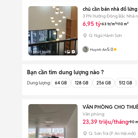
chủ cần bán nhà đổ lửn
3 PN
Hướng Đông Bắc
Nhà n
6,95 tỷ
63 tr/m²
110 m²
Q. Ngũ Hành Sơn
5.0
Huynh An
1 phút trước
5
Bạn cần tìm
dung lượng
nào ?
Dung lượng:
64 GB
128 GB
256 GB
512 GB
VĂN PHÒNG CHO THUÊ 
Văn phòng
23,39 triệu/tháng
90 m
Q. Sơn Trà
(
P. An Hải
mới)