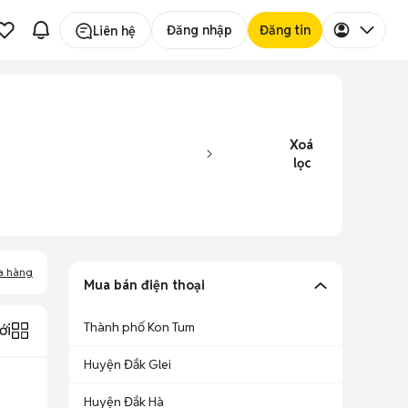
Đăng nhập
Đăng tin
Liên hệ
Xoá
lọc
a hàng
Mua bán điện thoại
Thành phố Kon Tum
ới
Huyện Đắk Glei
Huyện Đắk Hà