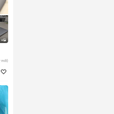
6
y
mới)