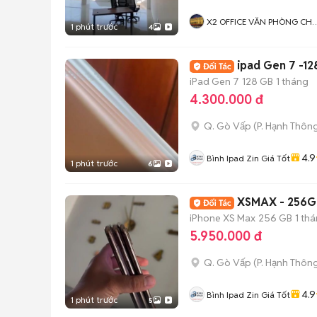
X2 OFFICE VĂN PHÒNG CH
1 phút trước
4
THUÊ ĐÀ NẴNG - ĐẠI THẮ
HOLDINGS
ipad Gen 7 -12
iPad Gen 7
128 GB
1 tháng
4.300.000 đ
Q. Gò Vấp
(
P. Hạnh Thôn
4.9
Bình Ipad Zin Giá Tốt
1 phút trước
6
XSMAX - 256GB
iPhone XS Max
256 GB
1 th
5.950.000 đ
Q. Gò Vấp
(
P. Hạnh Thôn
4.9
Bình Ipad Zin Giá Tốt
1 phút trước
5