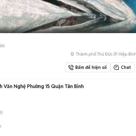
ÂN
Thành phố Thủ Đức
(
P. Hiệp Bìn
Bấm để hiện số
Chat
h Văn Nghệ Phường 15 Quận Tân Bình
i)
n