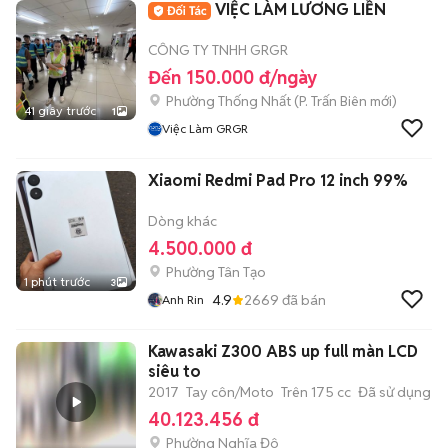
VIỆC LÀM LƯƠNG LIỀN
CÔNG TY TNHH GRGR
Đến 150.000 đ/ngày
Phường Thống Nhất
(
P. Trấn Biên
mới)
41 giây trước
1
Việc Làm GRGR
Xiaomi Redmi Pad Pro 12 inch 99%
Dòng khác
4.500.000 đ
Phường Tân Tạo
1 phút trước
3
4.9
2669
đã bán
Anh Rin
Kawasaki Z300 ABS up full màn LCD
siêu to
2017
Tay côn/Moto
Trên 175 cc
Đã sử dụng
40.123.456 đ
Phường Nghĩa Đô