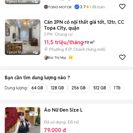
1 phút trước
15
3.7
1
đã bán
TONG MOTOR
Căn 2PN có nội thất giá tốt, 12tr, CC
Topa City, quận
2 PN
Chung cư
11,5 triệu/tháng
70 m²
Phường 4
(
P. Chánh Hưng
mới)
1 phút trước
4
Bùi Thị Mụi
Bạn cần tìm
dung lượng
nào ?
Dung lượng:
64 GB
128 GB
256 GB
512 GB
1 TB
2 
Áo Nữ Đen Size L
Đã sử dụng
Đồ nữ
79.000 đ