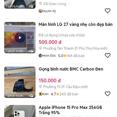
Xã Giao Long
1 phút trước
2
Duyên Kỳ
Màn hình LG 27 vàng nhẹ còn đẹp bán
Đã sử dụng (chưa sửa chữa)
500.000 đ
Phường Tân Thành
(
P. Phú Thọ Hòa
mới)
1 phút trước
6
5.0
168
đã bán
Minh Đức
Gọng bình nước BMC Carbon Đen
150.000 đ
Phường 15
(
P. Cầu Kiệu
mới)
K
4.7
245
đã bán
Kiên
1 phút trước
5
Apple iPhone 15 Pro Max 256GB
Trắng 95%