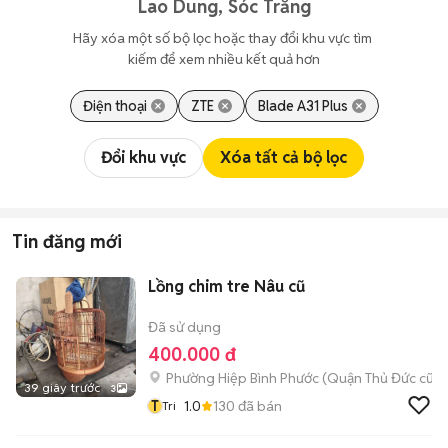
Lao Dung, Sóc Trăng
Hãy xóa một số bộ lọc hoặc thay đổi khu vực tìm 
kiếm để xem nhiều kết quả hơn
Điện thoại
ZTE
Blade A31 Plus
Đổi khu vực
Xóa tất cả bộ lọc
Tin đăng mới
Lồng chim tre Nâu cũ
Đã sử dụng
400.000 đ
Phường Hiệp Bình Phước (Quận Thủ Đức cũ)
39 giây trước
3
T
1.0
130
đã bán
Tri