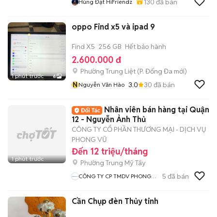
130
đã bán
Hùng Đạt HiFriendz
oppo Find x5 và ipad 9
Find X5
256 GB
Hết bảo hành
2.600.000 đ
Phường Trung Liệt
(
P. Đống Đa
mới)
1 phút trước
6
N
3.0
30
đã bán
Nguyễn Văn Hào
Nhân viên bán hàng tại Quận
12 - Nguyễn Ảnh Thủ
CÔNG TY CỔ PHẦN THƯƠNG MẠI - DỊCH VỤ
PHONG VŨ
Đến 12 triệu/tháng
1 phút trước
Phường Trung Mỹ Tây
5
đã bán
CÔNG TY CP TMDV PHONG
VŨ
Cần Chụp đèn Thủy tinh