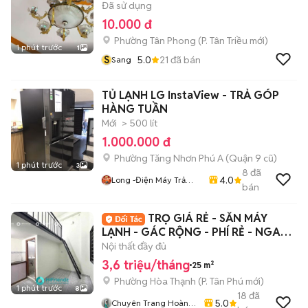
Đã sử dụng
10.000 đ
Phường Tân Phong
(
P. Tân Triều
mới)
1 phút trước
1
S
5.0
21
đã bán
Sang
TỦ LẠNH LG InstaView - TRẢ GÓP
HÀNG TUẦN
Mới
> 500 lít
1.000.000 đ
Phường Tăng Nhơn Phú A (Quận 9 cũ)
1 phút trước
3
8
đã
4.0
Long -Điện Máy Trả
bán
Góp - HCM- BD - ĐN -
L.A
TRỌ GIÁ RẺ - SẴN MÁY
LẠNH - GÁC RỘNG - PHÍ RẺ - NGAY
ĐH HIU & VHU
Nội thất đầy đủ
3,6 triệu/tháng
25 m²
Phường Hòa Thạnh
(
P. Tân Phú
mới)
1 phút trước
8
18
đã
5.0
Chuyên Trang Hoàng