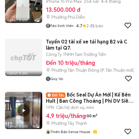
iPhone 15 Pro Max
256 GB
4-6 tháng
13.500.000 đ
Phường Phú Diễn
1 phút trước
4
4.7
2
đã bán
Táo Sinh Viên
Tuyển 02 tài xế xe tải hạng B2 và C
làm tại Q7.
Công Ty TNHH Tam Trường Tiến
Đến 10 triệu/tháng
Phường Tân Thuận Đông
(
P. Tân Thuận
mới)
1 phút trước
Quy Vo
Bốc Seal Dự Án Mới | Kế Bên
Huit | Ban Công Thoáng | Phí DV Siêu
Rẻ
1 PN
Căn hộ dịch vụ, mini
4,9 triệu/tháng
30 m²
Phường Tây Thạnh
1 phút trước
10
Thiên Bảo Sense House