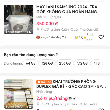
MÁY LẠNH SAMSUNG 2024- TRẢ
GÓP KHÔNG QUA NGÂN HÀNG
Mới
1 HP (ngựa)
350.000 đ
Phường Linh Xuân (Quận Thủ Đức cũ)
1 phút trước
2
8
đã
4.0
Long -Điện Máy Trả
bán
Góp - HCM- BD - ĐN -
L.A
Bạn cần tìm
dung lượng
nào ?
Dung lượng:
64 GB
128 GB
256 GB
512 GB
1 TB
2 
KHAI TRƯƠNG PHÒNG
DUPLEX GIÁ RẺ - GÁC CAO 2M - 5P
AEON TP - HỖ TRỢ CỌC
Nhà trống
2,6 triệu/tháng
25 m²
Phường Tân Quý
(
P. Tân Sơn Nhì
mới)
1 phút trước
6