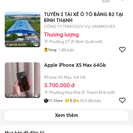
bán
Sơn
TUYỂN 2 TÀI XẾ Ô TÔ BẰNG B2 TẠI
BÌNH THẠNH
CÔNG TY TNHH DỊCH VỤ VINAMOVES
Thương lượng
Phường 27
(
P. Bình Quới
mới)
1 phút trước
1
T
1
đã bán
Tùng
Apple iPhone XS Max 64Gb
iPhone XS Max
64 GB
3.700.000 đ
Phường Hòa Khê
(
P. Thanh Khê
mới)
1 phút trước
6
5.0
353
đã bán
TC Store
Xem thêm
Mua bán đồ điện tử