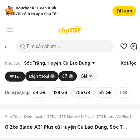
Voucher KFC đến 100k
Tải app
Chỉ có trên app Chợ Tốt
Khu vực:
Sóc Trăng, Huyện Cù Lao Dung
Xoá lọc
Điện thoại
67
Giá
Lọc
Dung lượng:
64 GB
128 GB
256 GB
512 GB
1 TB
2 
Chợ Tốt
Điện thoại
ZTE
ZTE Blade A31 Plus
ZTE Blade A31 Plus Sóc T
0 Zte Blade A31 Plus cũ Huyện Cù Lao Dung, Sóc Trăng đẹp