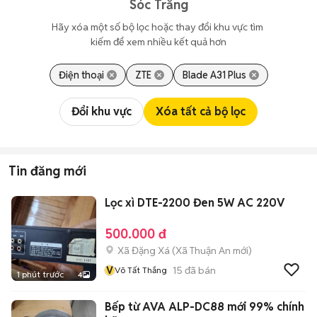
Sóc Trăng
Hãy xóa một số bộ lọc hoặc thay đổi khu vực tìm 
kiếm để xem nhiều kết quả hơn
Điện thoại
ZTE
Blade A31 Plus
Đổi khu vực
Xóa tất cả bộ lọc
Tin đăng mới
Lọc xì DTE-2200 Đen 5W AC 220V
500.000 đ
Xã Đặng Xá
(
Xã Thuận An
mới)
V
15
đã bán
Võ Tất Thắng
1 phút trước
4
Bếp từ AVA ALP-DC88 mới 99% chính