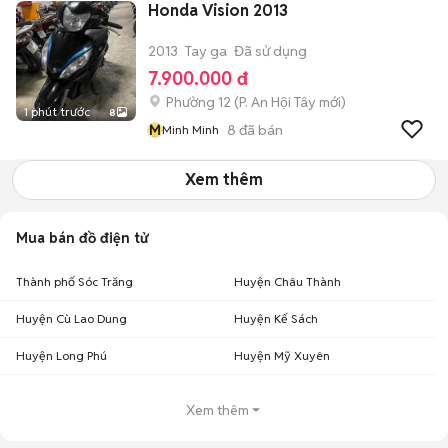
Honda Vision 2013
2013
Tay ga
Đã sử dụng
7.900.000 đ
Phường 12
(
P. An Hội Tây
mới)
1 phút trước
8
M
8
đã bán
Minh Minh
Xem thêm
Mua bán đồ điện tử
Thành phố Sóc Trăng
Huyện Châu Thành
Huyện Cù Lao Dung
Huyện Kế Sách
Huyện Long Phú
Huyện Mỹ Xuyên
Xem thêm