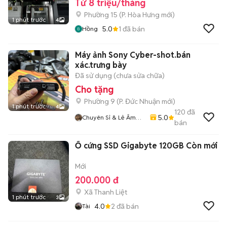
Từ 8 triệu/tháng
Phường 15
(
P. Hòa Hưng
mới)
1 phút trước
4
5.0
1
đã bán
Hồng
Máy ảnh Sony Cyber-shot.bán
xác.trưng bày
Đã sử dụng (chưa sửa chữa)
Cho tặng
Phường 9
(
P. Đức Nhuận
mới)
1 phút trước
4
120
đã
5.0
Chuyên Sỉ & Lẻ Âm
bán
Thanh Bãi Toàn Quốc
Ổ cứng SSD Gigabyte 120GB Còn mới
Mới
200.000 đ
Xã Thanh Liệt
1 phút trước
3
4.0
2
đã bán
Tài