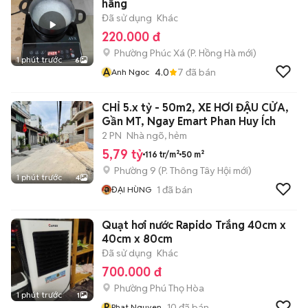
hãng
Đã sử dụng
Khác
220.000 đ
Phường Phúc Xá
(
P. Hồng Hà
mới)
1 phút trước
6
A
4.0
7
đã bán
Anh Ngoc
CHỈ 5.x tỷ - 50m2, XE HƠI ĐẬU CỬA,
Gần MT, Ngay Emart Phan Huy Ích
2 PN
Nhà ngõ, hẻm
5,79 tỷ
116 tr/m²
50 m²
Phường 9
(
P. Thông Tây Hội
mới)
1 phút trước
4
1
đã bán
ĐẠI HÙNG
Quạt hơi nước Rapido Trắng 40cm x
40cm x 80cm
Đã sử dụng
Khác
700.000 đ
Phường Phú Thọ Hòa
1 phút trước
1
P
10
đã bán
Phat Nguyen