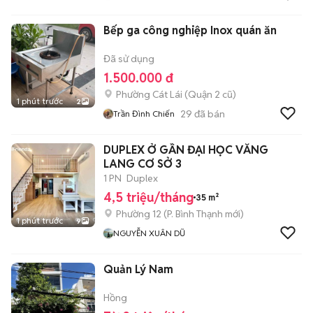
Bếp ga công nghiệp Inox quán ăn
Đã sử dụng
1.500.000 đ
Phường Cát Lái (Quận 2 cũ)
1 phút trước
2
29
đã bán
Trần Đình Chiến
DUPLEX Ở GẦN ĐẠI HỌC VĂNG
LANG CƠ SỞ 3
1 PN
Duplex
4,5 triệu/tháng
35 m²
Phường 12
(
P. Bình Thạnh
mới)
1 phút trước
9
NGUYỄN XUÂN DŨ
Quản Lý Nam
Hồng