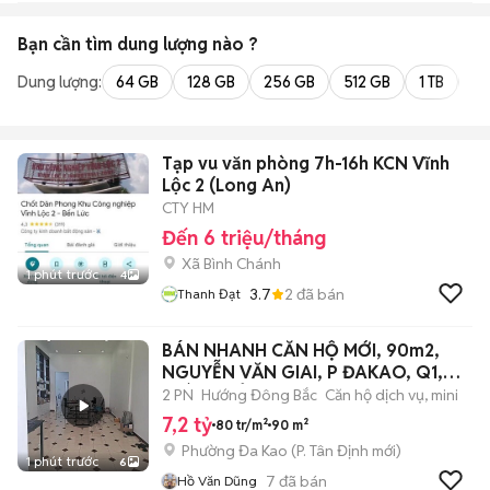
Bạn cần tìm
dung lượng
nào ?
Dung lượng:
64 GB
128 GB
256 GB
512 GB
1 TB
2 
Tạp vu văn phòng 7h-16h KCN Vĩnh
Lộc 2 (Long An)
CTY HM
Đến 6 triệu/tháng
Xã Bình Chánh
1 phút trước
4
3.7
2
đã bán
Thanh Đạt
BÁN NHANH CĂN HỘ MỚI, 90m2,
NGUYỄN VĂN GIAI, P ĐAKAO, Q1,
GIÁ 7,2 TỶ,
2 PN
Hướng Đông Bắc
Căn hộ dịch vụ, mini
7,2 tỷ
80 tr/m²
90 m²
Phường Đa Kao
(
P. Tân Định
mới)
1 phút trước
6
7
đã bán
Hồ Văn Dũng