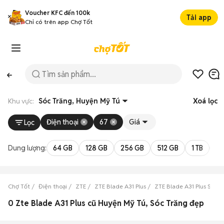
Voucher KFC đến 100k
Tải app
Chỉ có trên app Chợ Tốt
Khu vực:
Sóc Trăng, Huyện Mỹ Tú
Xoá lọc
Điện thoại
67
Giá
Lọc
Dung lượng:
64 GB
128 GB
256 GB
512 GB
1 TB
2 
Chợ Tốt
Điện thoại
ZTE
ZTE Blade A31 Plus
ZTE Blade A31 Plus Sóc T
0 Zte Blade A31 Plus cũ Huyện Mỹ Tú, Sóc Trăng đẹp