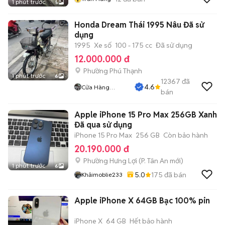
1 phút trước
5
Honda Dream Thái 1995 Nâu Đã sử
dụng
1995
Xe số
100 - 175 cc
Đã sử dụng
12.000.000 đ
Phường Phú Thạnh
1 phút trước
6
12367
đã
4.6
Cửa Hàng
bán
Tuanduy
Apple iPhone 15 Pro Max 256GB Xanh
Đã qua sử dụng
iPhone 15 Pro Max
256 GB
Còn bảo hành
20.190.000 đ
Phường Hưng Lợi
(
P. Tân An
mới)
1 phút trước
6
5.0
175
đã bán
Khảimoblie233
Apple iPhone X 64GB Bạc 100% pin
iPhone X
64 GB
Hết bảo hành