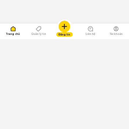
Trang chủ
Quản lý tin
Liên hệ
Tài khoản
Đăng tin
109.000 Bình chọn
Tải ứng dụng Chợ Tốt
Về Chợ Tốt
Quy chế sàn
Chính sách bảo mật
Giải quyết tranh chấp
CÔNG TY TNHH CHỢ TỐT - Người đại diện theo pháp luật:
Nguyễn Trọng Tấn; GPDKKD: 0312120782 do Sở KH & ĐT TP.HCM cấp ngày
11/01/2013;