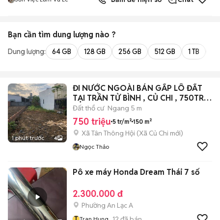
Bạn cần tìm
dung lượng
nào ?
Dung lượng:
64 GB
128 GB
256 GB
512 GB
1 TB
2 
ĐI NƯỚC NGOÀI BÁN GẤP LÔ ĐẤT
TẠI TRẦN TỬ BÌNH , CỦ CHI , 750TR ,
SHR
Đất thổ cư
Ngang 5 m
750 triệu
5 tr/m²
150 m²
Xã Tân Thông Hội
(
Xã Củ Chi
mới)
1 phút trước
4
Ngọc Thảo
Pô xe máy Honda Dream Thái 7 số
2.300.000 đ
Phường An Lạc A
T
12
đã bán
Tran Hung