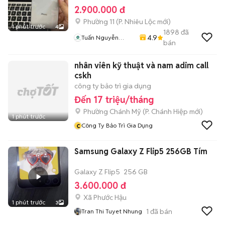
2.900.000 đ
Phường 11
(
P. Nhiêu Lộc
mới)
1 phút trước
4
1898
đã
4.9
Tuấn Nguyễn
bán
Mobile
nhân viên kỹ thuật và nam adim call
cskh
công ty bảo trì gia dụng
Đến 17 triệu/tháng
Phường Chánh Mỹ
(
P. Chánh Hiệp
mới)
1 phút trước
c
Công Ty Bảo Trì Gia Dụng
Samsung Galaxy Z Flip5 256GB Tím
Galaxy Z Flip5
256 GB
3.600.000 đ
Xã Phước Hậu
1 phút trước
3
1
đã bán
Tran Thi Tuyet Nhung