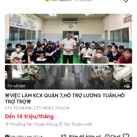
Tin nổi bật
6
+
2
🚨VIỆC LÀM KCX QUẬN 7,HỖ TRỢ LƯƠNG TUẦN,HỖ
TRỢ TRỌ🚨
CTY TECHLINK, CTY NIDEC TOSOK
Đến 14 triệu/tháng
Phường Tân Thuận Đông
(
P. Tân Thuận
mới)
Bấm để hiện số
Chat
Sơn Việc Làm Vũ Lê