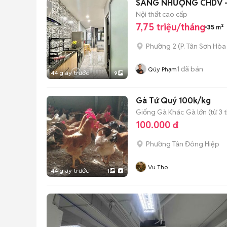
SANG NHƯỢNG CHDV - 
Nội thất cao cấp
7,75 triệu/tháng
35 m²
Phường 2
(
P. Tân Sơn Hòa
1
đã bán
Qúy Phạm
44 giây trước
9
Gà Tứ Quý 100k/kg
Giống Gà Khác
Gà lớn (từ 3 
100.000 đ
Phường Tân Đông Hiệp
Vu Tho
44 giây trước
1