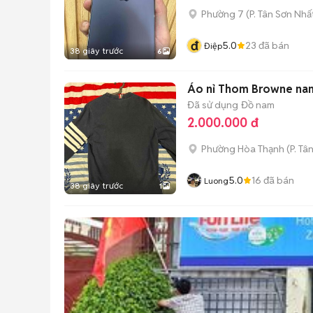
Phường 7
(
P. Tân Sơn Nhấ
đ
5.0
23
đã bán
Điệp
38 giây trước
6
Áo nỉ Thom Browne nam 
Đã sử dụng
Đồ nam
2.000.000 đ
Phường Hòa Thạnh
(
P. Tâ
5.0
16
đã bán
Luong
38 giây trước
1