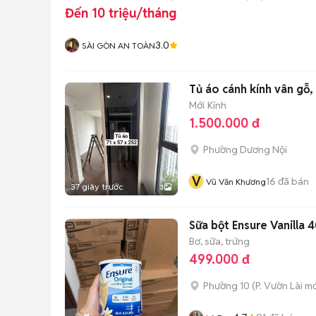
Đến 10 triệu/tháng
3.0
SÀI GÒN AN TOÀN
Tủ áo cánh kính vân gỗ
Mới
Kính
1.500.000 đ
Phường Dương Nội
V
16
đã bán
Vũ Văn Khương
37 giây trước
3
Sữa bột Ensure Vanilla 
Bơ, sữa, trứng
499.000 đ
Phường 10
(
P. Vườn Lài
mớ