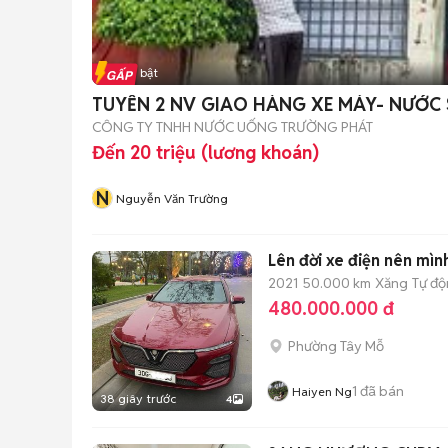
Tin nổi bật
TUYỂN 2 NV GIAO HÀNG XE MÁY- NƯỚC S
CÔNG TY TNHH NƯỚC UỐNG TRƯỜNG PHÁT
Đến 20 triệu (lương khoán)
N
Nguyễn Văn Trường
Lên đời xe điện nên mình
2021
50.000 km
Xăng
Tự đ
480.000.000 đ
Phường Tây Mỗ
1
đã bán
Haiyen Ng
38 giây trước
4