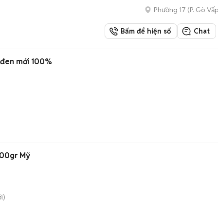
Phường 17
(
P. Gò Vấ
Bấm để hiện số
Chat
, đen mới 100%
400gr Mỹ
i)