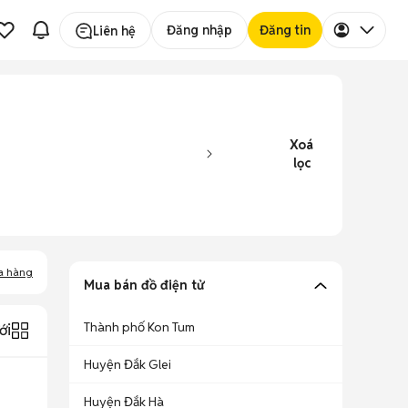
Đăng nhập
Đăng tin
Liên hệ
Xoá
lọc
a hàng
Mua bán đồ điện tử
Thành phố Kon Tum
ới
Huyện Đắk Glei
Huyện Đắk Hà