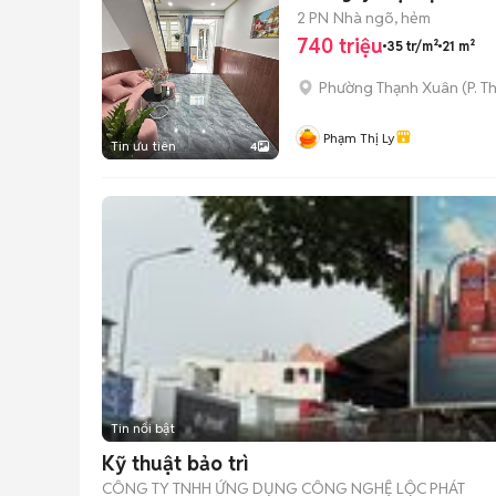
2 PN
Nhà ngõ, hẻm
740 triệu
35 tr/m²
21 m²
Phường Thạnh Xuân
(
P. T
Phạm Thị Ly
Tin ưu tiên
4
Tin nổi bật
Kỹ thuật bảo trì
CÔNG TY TNHH ỨNG DỤNG CÔNG NGHỆ LỘC PHÁT