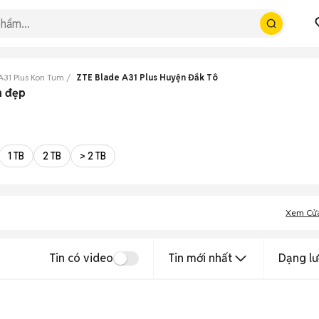
A31 Plus Kon Tum
ZTE Blade A31 Plus Huyện Đắk Tô
m đẹp
1 TB
2 TB
> 2 TB
Xem Cử
Tin có video
Tin mới nhất
Dạng lư