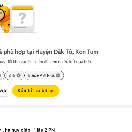
ả phù hợp tại Huyện Đắk Tô, Kon Tum
hay đổi khu vực tìm kiếm để xem nhiều kết quả hơn
ZTE
Blade A31 Plus
 vực
Xóa tất cả bộ lọc
. hà huy giáp . 1 lầu 2 PN