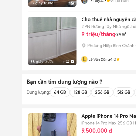
4.7
91
đã bán
Lê Duy
37 giây trước
3
Cho thuê nhà nguyên că
2 PN
Hướng Tây
Nhà ngõ, h
9 triệu/tháng
24 m²
Phường Hiệp Bình Chánh 
L
4.0
Lê Văn Dũng
38 giây trước
11
Bạn cần tìm
dung lượng
nào ?
Dung lượng:
64 GB
128 GB
256 GB
512 GB
Apple iPhone 14 Pro M
iPhone 14 Pro Max
256 GB
H
9.500.000 đ