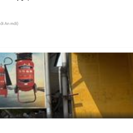
hới An
mới)