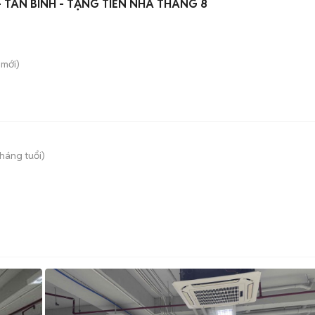
TÂN BÌNH - TẶNG TIỀN NHÀ THÁNG 8
mới)
tháng tuổi)