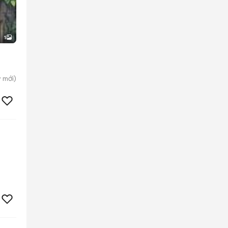
1
y
mới)