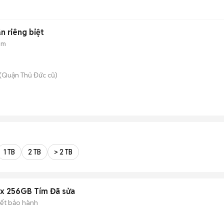
n riêng biệt
ẻm
(Quận Thủ Đức cũ)
1 TB
2 TB
> 2 TB
ax 256GB Tím Đã sửa
ết bảo hành