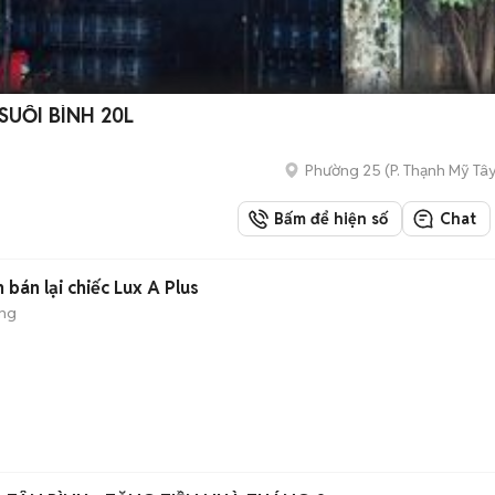
UỐI BÌNH 20L
Phường 25
(
P. Thạnh Mỹ Tâ
Bấm để hiện số
Chat
 bán lại chiếc Lux A Plus
ộng