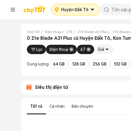
Huyện Đắk Tô
Chợ Tốt
Điện thoại
ZTE
ZTE Blade A31 Plus
ZTE Blade 
0 Zte Blade A31 Plus cũ Huyện Đắk Tô, Kon Tu
Lọc
Điện thoại
67
Giá
Dung lượng:
64 GB
128 GB
256 GB
512 GB
Siêu thị điện tử
Tất cả
Cá nhân
Bán chuyên