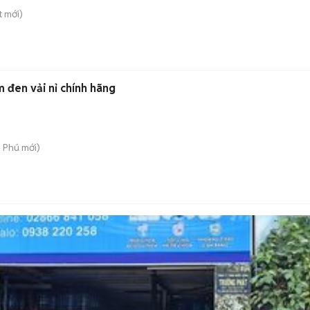
t
mới)
đen vải nỉ chính hãng
n Phú
mới)