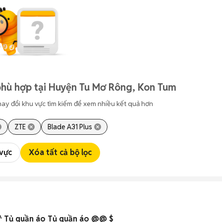
phù hợp tại Huyện Tu Mơ Rông, Kon Tum
hay đổi khu vực tìm kiếm để xem nhiều kết quả hơn
ZTE
Blade A31 Plus
 vực
Xóa tất cả bộ lọc
^ Tủ quần áo Tủ quần áo @@ $