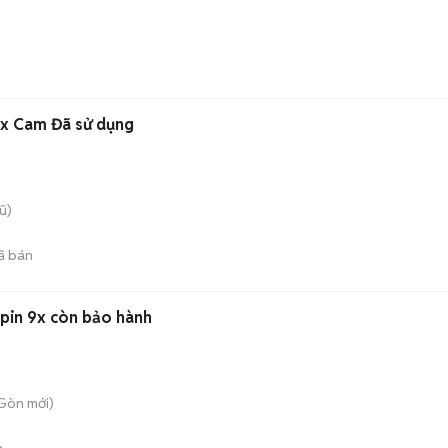
ax Cam Đã sử dụng
ũ)
ã bán
n pin 9x còn bảo hành
 Gòn
mới)
n