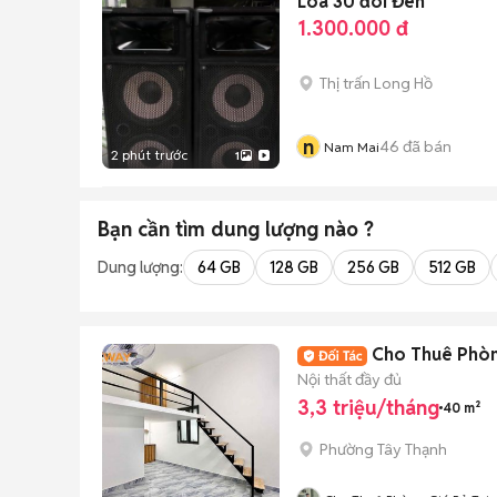
Loa 30 đôi Đen
1.300.000 đ
Thị trấn Long Hồ
n
46
đã bán
Nam Mai
2 phút trước
1
Bạn cần tìm
dung lượng
nào ?
Dung lượng:
64 GB
128 GB
256 GB
512 GB
Cho Thuê Phòn
Nội thất đầy đủ
3,3 triệu/tháng
40 m²
Phường Tây Thạnh