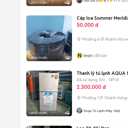
4.7
929
đã 
Góc Đồ Si
1 phút trước
4
Cáp loa Sommer Meridi
50.000 đ
Phường 6
(
P. Khánh Hội
mớ
N
6
đã bán
Nhật
1 phút trước
3
Thanh lý tủ lạnh AQUA 1
Đã sử dụng
100 - 149 lít
2.300.000 đ
Phường 1
(
P. Chánh Hưng
Shop Tủ Lạnh-Máy Giặt
1 phút trước
4
Official