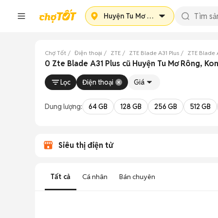
Huyện Tu Mơ Rông
Chợ Tốt
Điện thoại
ZTE
ZTE Blade A31 Plus
ZTE Blade 
0 Zte Blade A31 Plus cũ Huyện Tu Mơ Rông, Ko
Lọc
Điện thoại
Giá
Dung lượng:
64 GB
128 GB
256 GB
512 GB
Siêu thị điện tử
Tất cả
Cá nhân
Bán chuyên