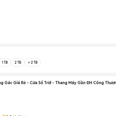
1 TB
2 TB
> 2 TB
g Gác Giá Rẻ - Cửa Sổ Trời - Thang Máy Gần ĐH Công Thươ