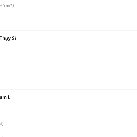
 Hà
mới)
Thụy Sĩ
am L
i)