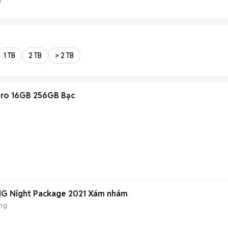
1 TB
2 TB
> 2 TB
Pro 16GB 256GB Bạc
G Night Package 2021 Xám nhám
ng