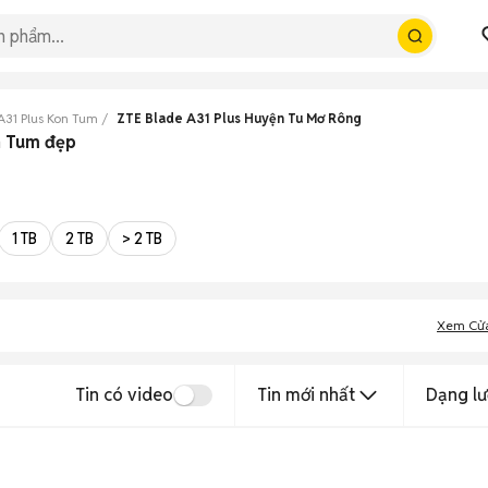
A31 Plus Kon Tum
ZTE Blade A31 Plus Huyện Tu Mơ Rông
n Tum đẹp
1 TB
2 TB
> 2 TB
Xem Cử
Tin có video
Tin mới nhất
Dạng lư