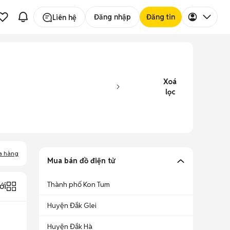
Đăng nhập
Đăng tin
Liên hệ
Xoá
lọc
a hàng
Mua bán đồ điện tử
Thành phố Kon Tum
ới
Huyện Đắk Glei
Huyện Đắk Hà