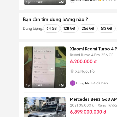
Bùi Minh Trí
1 phút trước
4
Bạn cần tìm
dung lượng
nào ?
Dung lượng:
64 GB
128 GB
256 GB
512 GB
Xiaomi Redmi Turbo 4 
Redmi Turbo 4 Pro
256 GB
6.200.000 đ
Xã Ngọc Hồi
4
đã bán
Hung Manh
1 phút trước
6
Mercedes Benz G63 AM
2021
35.000 km
Xăng
Tự độ
6.899.000.000 đ