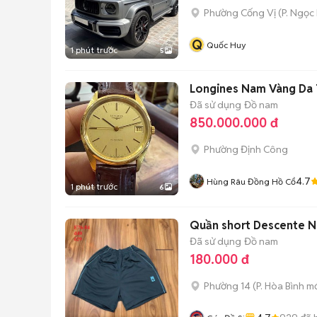
Phường Cống Vị
(
P. Ngọc
Q
Quốc Huy
1 phút trước
5
Longines Nam Vàng Da 
Đã sử dụng
Đồ nam
850.000.000 đ
Phường Định Công
4.7
Hùng Râu Đồng Hồ Cổ
1 phút trước
6
Quần short Descente N
Đã sử dụng
Đồ nam
180.000 đ
Phường 14
(
P. Hòa Bình
mớ