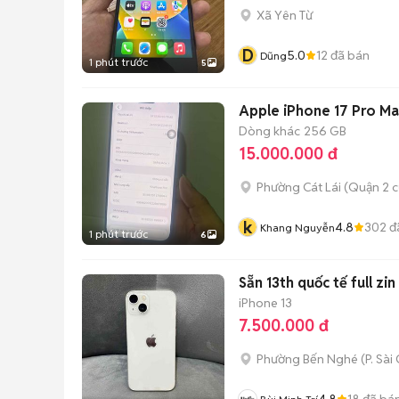
Xã Yên Từ
D
5.0
12
đã bán
Dũng
1 phút trước
5
Apple iPhone 17 Pro M
Dòng khác
256 GB
15.000.000 đ
Phường Cát Lái (Quận 2 c
k
4.8
302
đ
Khang Nguyễn
1 phút trước
6
Sẵn 13th quốc tế full zi
iPhone 13
7.500.000 đ
Phường Bến Nghé
(
P. Sài
4.8
18
đã bá