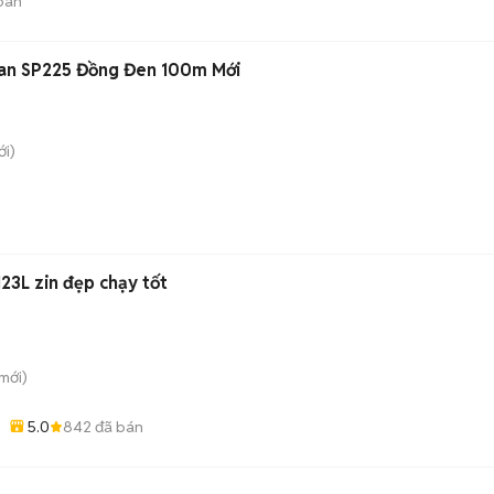
bán
an SP225 Đồng Đen 100m Mới
i)
23L zin đẹp chạy tốt
mới)
5.0
842
đã bán