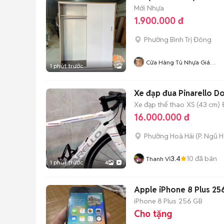
Mới
Nhựa
1.900.000 đ
Phường Bình Trị Đông
Cửa Hàng Tủ Nhựa Giá
1 phút trước
1
Xưởng
Xe đạp đua Pinarello D
Xe đạp thể thao
XS (43 cm)
16.000.000 đ
Phường Hoà Hải
(
P. Ngũ 
3.4
10
đã bán
Thanh Vĩ
1 phút trước
4
Apple iPhone 8 Plus 2
iPhone 8 Plus
256 GB
Cho tặng