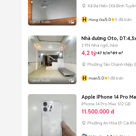
Xã Bá Hiến
(
Xã Bình Tuyề
H
5.0
5
đã bán
Hùng Gia
1 phút trước
2
Nhà đường Oto, DT:4,5
2 PN
Nhà ngõ, hẻm
4,2 tỷ
47 tr/m²
89 m²
Phường Tân Chánh Hiệp
(
H
5.0
1
đã bán
Hoàn
1 phút trước
7
Apple iPhone 14 Pro Ma
iPhone 14 Pro Max
512 GB
11.500.000 đ
Phường An Hòa
(
P. Cái Kh