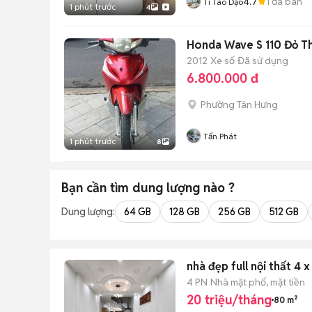
4.7
1
đã bán
Tí Táo Dạo
1 phút trước
4
Honda Wave S 110 Đỏ T
2012
Xe số
Đã sử dụng
6.800.000 đ
Phường Tân Hưng
Tấn Phát
1 phút trước
8
Bạn cần tìm
dung lượng
nào ?
Dung lượng:
64 GB
128 GB
256 GB
512 GB
nhà đẹp full nội thất 4
4 PN
Nhà mặt phố, mặt tiền
20 triệu/tháng
80 m²