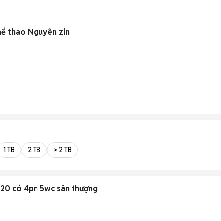
hể thao Nguyên zin
1 TB
2 TB
> 2 TB
 x 20 có 4pn 5wc sân thượng