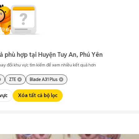
ả phù hợp tại Huyện Tuy An, Phú Yên
hay đổi khu vực tìm kiếm để xem nhiều kết quả hơn
ZTE
Blade A31 Plus
 vực
Xóa tất cả bộ lọc