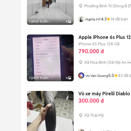
Phường Bình Trị Đông B
(
P
4.3
14
đã bán
Nghĩa HT
1 phút trước
5
Apple iPhone 6s Plus 
iPhone 6S Plus
128 GB
790.000 đ
Xã Hòa Bình
(
Xã Hội An
mớ
5.0
42
đã 
Vo Van Duong
1 phút trước
5
Vỏ xe máy Pirelli Diabl
300.000 đ
Xã Thái Mỹ