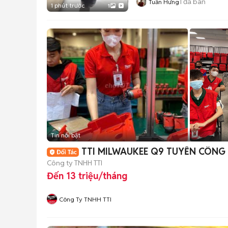
1
đã bán
Tuấn Hưng
1 phút trước
1
Tin nổi bật
TTI MILWAUKEE Q9 TUYỂN CÔNG
Công ty TNHH TTI
Đến 13 triệu/tháng
Công Ty TNHH TTI