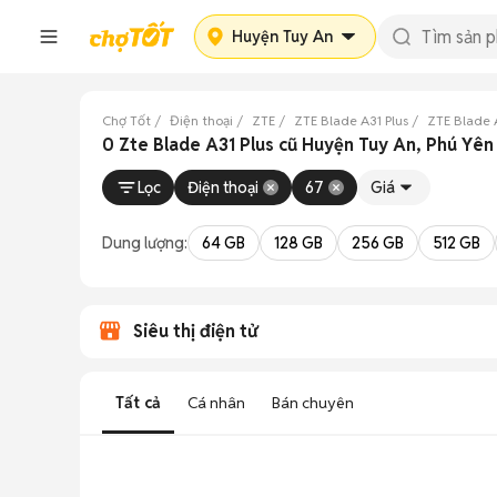
Huyện Tuy An
Chợ Tốt
Điện thoại
ZTE
ZTE Blade A31 Plus
ZTE Blade 
0 Zte Blade A31 Plus cũ Huyện Tuy An, Phú Yên
Lọc
Điện thoại
67
Giá
Dung lượng:
64 GB
128 GB
256 GB
512 GB
Siêu thị điện tử
Tất cả
Cá nhân
Bán chuyên