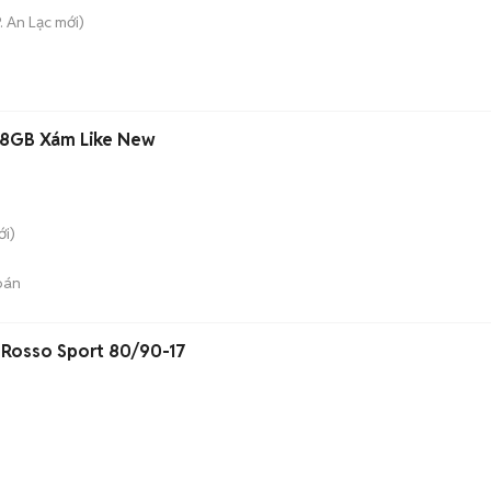
. An Lạc
mới)
128GB Xám Like New
i)
bán
o Rosso Sport 80/90-17