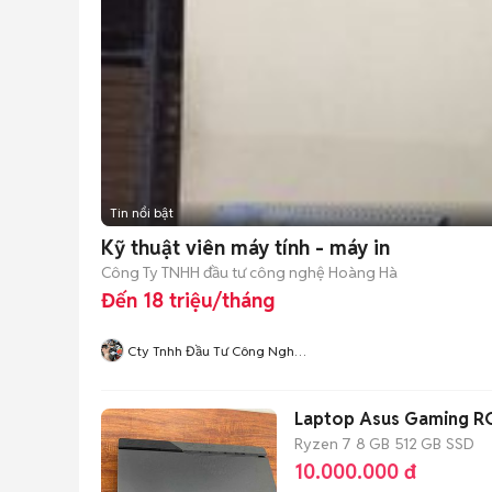
Tin nổi bật
Kỹ thuật viên máy tính - máy in
Công Ty TNHH đầu tư công nghệ Hoàng Hà
Đến 18 triệu/tháng
Cty Tnhh Đầu Tư Công Nghệ
Hoàng Hà
Laptop Asus Gaming RO
Ryzen 7
8 GB
512 GB
SSD
10.000.000 đ