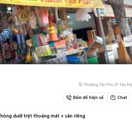
Phường Tân Phú
(
P. Tân My
Bấm để hiện số
Chat
hòng dưới trệt thoáng mát + sân riêng