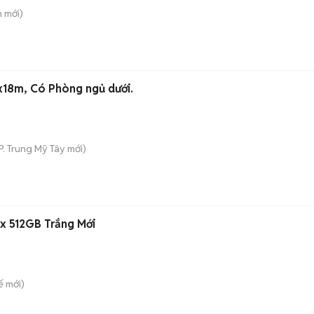
n
mới)
x18m, Có Phòng ngủ dưới.
P. Trung Mỹ Tây
mới)
x 512GB Trắng Mới
ế
mới)