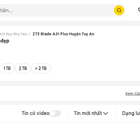
A31 Plus Phú Yên
ZTE Blade A31 Plus Huyện Tuy An
 đẹp
1 TB
2 TB
> 2 TB
Xem Cử
Tin có video
Tin mới nhất
Dạng lư