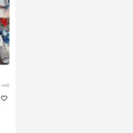
1
̃
mới)