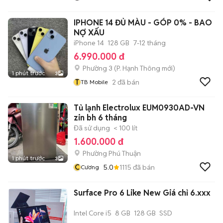
IPHONE 14 ĐỦ MÀU - GÓP 0% - BAO
NỢ XẤU
iPhone 14
128 GB
7-12 tháng
6.990.000 đ
Phường 3
(
P. Hạnh Thông
mới)
1 phút trước
3
T
2
đã bán
TB Mobile
Tủ lạnh Electrolux EUM0930AD-VN
zin bh 6 tháng
Đã sử dụng
< 100 lít
1.600.000 đ
Phường Phú Thuận
1 phút trước
3
C
5.0
1115
đã bán
Cương
Surface Pro 6 Like New Giá chỉ 6.xxx
Intel Core i5
8 GB
128 GB
SSD