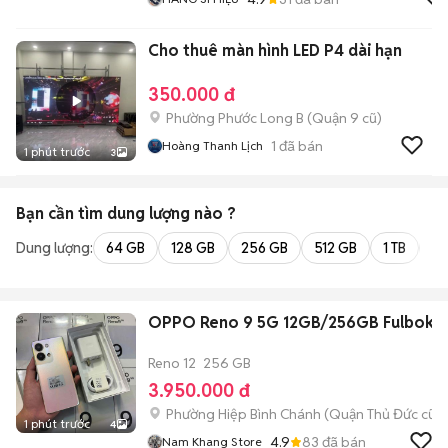
Cho thuê màn hình LED P4 dài hạn
350.000 đ
Phường Phước Long B (Quận 9 cũ)
1
đã bán
Hoàng Thanh Lịch
1 phút trước
3
Bạn cần tìm
dung lượng
nào ?
Dung lượng:
64 GB
128 GB
256 GB
512 GB
1 TB
2 
OPPO Reno 9 5G 12GB/256GB Fulbok
Reno 12
256 GB
3.950.000 đ
Phường Hiệp Bình Chánh (Quận Thủ Đức cũ)
1 phút trước
4
4.9
83
đã bán
Nam Khang Store