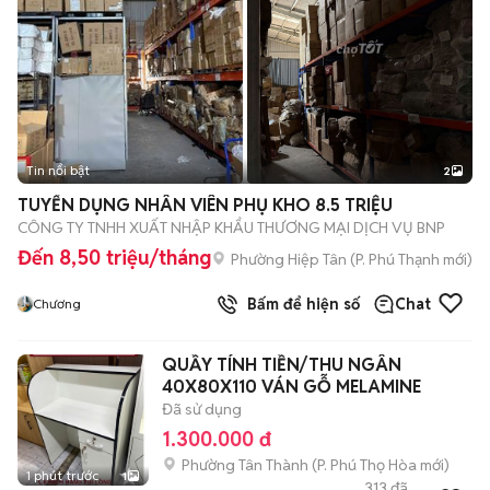
Tin nổi bật
2
TUYỂN DỤNG NHÂN VIÊN PHỤ KHO 8.5 TRIỆU
CÔNG TY TNHH XUẤT NHẬP KHẨU THƯƠNG MẠI DỊCH VỤ BNP
Đến 8,50 triệu/tháng
Phường Hiệp Tân
(
P. Phú Thạnh
mới)
Bấm để hiện số
Chat
Chương
QUẦY TÍNH TIỀN/THU NGÂN
40X80X110 VÁN GỖ MELAMINE
Đã sử dụng
1.300.000 đ
Phường Tân Thành
(
P. Phú Thọ Hòa
mới)
1 phút trước
1
313
đã