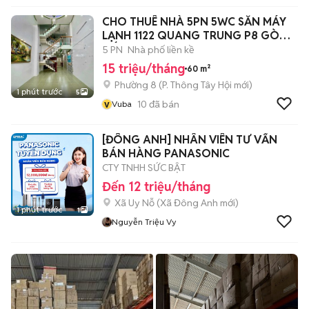
CHO THUÊ NHÀ 5PN 5WC SẴN MÁY
LẠNH 1122 QUANG TRUNG P8 GÒ
VẤP
5 PN
Nhà phố liền kề
15 triệu/tháng
60 m²
Phường 8
(
P. Thông Tây Hội
mới)
1 phút trước
5
v
10
đã bán
Vuba
[ĐÔNG ANH] NHÂN VIÊN TƯ VẤN
BÁN HÀNG PANASONIC
CTY TNHH SỨC BẬT
Đến 12 triệu/tháng
Xã Uy Nỗ
(
Xã Đông Anh
mới)
1 phút trước
1
Nguyễn Triệu Vy