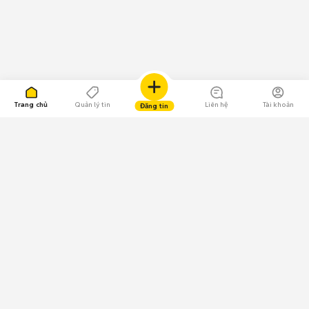
Trang chủ
Quản lý tin
Liên hệ
Tài khoản
Đăng tin
109.000 Bình chọn
Tải ứng dụng Chợ Tốt
Về Chợ Tốt
Quy chế sàn
Chính sách bảo mật
Giải quyết tranh chấp
CÔNG TY TNHH CHỢ TỐT - Người đại diện theo pháp luật: