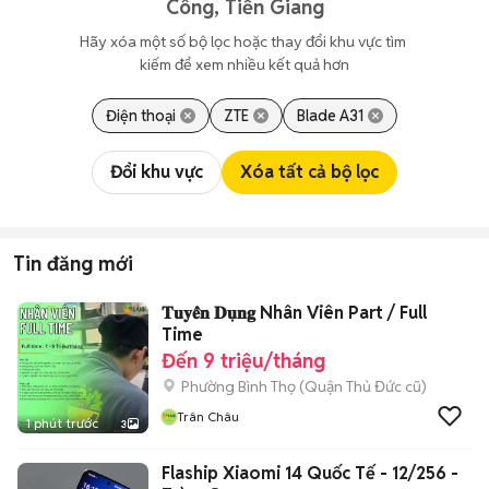
Công, Tiền Giang
Hãy xóa một số bộ lọc hoặc thay đổi khu vực tìm 
kiếm để xem nhiều kết quả hơn
Điện thoại
ZTE
Blade A31
Đổi khu vực
Xóa tất cả bộ lọc
Tin đăng mới
𝐓𝐮𝐲𝐞̂̉𝐧 𝐃𝐮̣𝐧𝐠 Nhân Viên Part / Full
Time
Đến 9 triệu/tháng
Phường Bình Thọ (Quận Thủ Đức cũ)
Trân Châu
1 phút trước
3
Flaship Xiaomi 14 Quốc Tế - 12/256 -