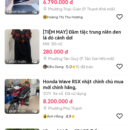
6.790.000 đ
Phường Thạc Gián
(
P. Thanh Khê
mới)
1 phút trước
3
H
Hoàng Thị Thu Hương
[TIỆM MAY] Đầm tiệc trung niên đen
lá đỏ cánh dơi
Mới
Đồ nữ
280.000 đ
Phường Tân Quý
(
P. Tân Sơn Nhì
mới)
1 phút trước
6
5.0
15
đã bán
Kiều Dung
Honda Wave RSX nhật chính chủ mua
mới chính hãng,
2011
Xe số
Đã sử dụng
8.200.000 đ
Phường Phú Thạnh
1 phút trước
3
á
4.9
Ánh Hồng