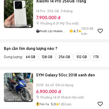
Xiaomi 14 Pro 256GB Trắng
14 Pro
256 GB
3 tháng
7.900.000 đ
Phường 8
(
P. Mỹ Tho
mới)
1 phút trước
6
1303
đã
4.7
Phước Lộc Mobile
bán
Mỹ Tho
Bạn cần tìm
dung lượng
nào ?
Dung lượng:
64 GB
128 GB
256 GB
512 GB
1 TB
2 
SYM Galaxy 50cc 2018 xanh đen
2018
Xe số
Đã sử dụng
6.900.000 đ
Phường 14
(
P. Khánh Hội
mới)
1 phút trước
7
T
5.0
1
đã bán
Tủn Ca