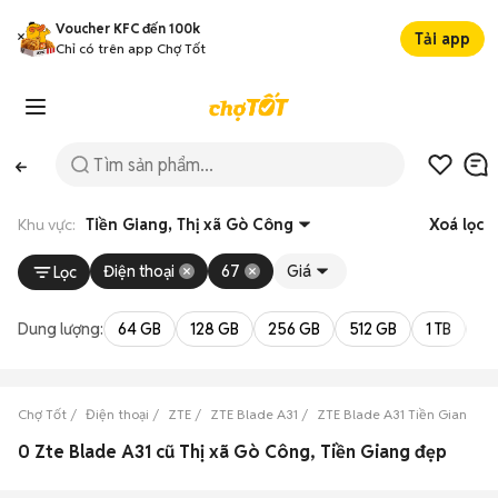
Voucher KFC đến 100k
Tải app
Chỉ có trên app Chợ Tốt
Khu vực:
Tiền Giang, Thị xã Gò Công
Xoá lọc
Điện thoại
67
Giá
Lọc
Dung lượng:
64 GB
128 GB
256 GB
512 GB
1 TB
2 
Chợ Tốt
Điện thoại
ZTE
ZTE Blade A31
ZTE Blade A31 Tiền Giang
0 Zte Blade A31 cũ Thị xã Gò Công, Tiền Giang đẹp