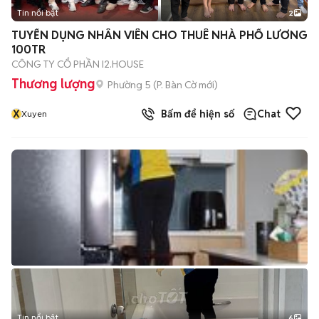
Tin nổi bật
2
TUYỂN DỤNG NHÂN VIÊN CHO THUÊ NHÀ PHỐ LƯƠNG
100TR
CÔNG TY CỔ PHẦN I2.HOUSE
Thương lượng
Phường 5
(
P. Bàn Cờ
mới)
X
Bấm để hiện số
Chat
Xuyen
Tin nổi bật
6