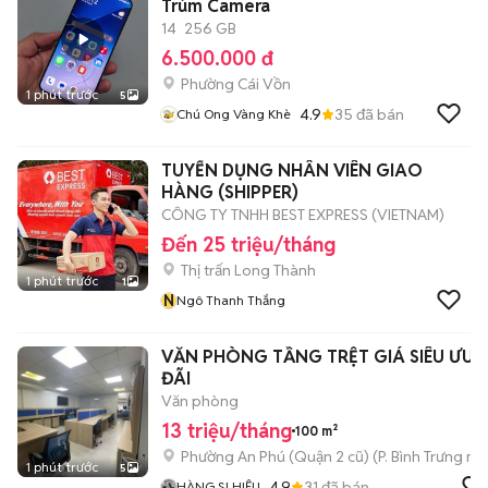
Trùm Camera
14
256 GB
6.500.000 đ
Phường Cái Vồn
1 phút trước
5
4.9
35
đã bán
Chú Ong Vàng Khè
TUYỂN DỤNG NHÂN VIÊN GIAO
HÀNG (SHIPPER)
CÔNG TY TNHH BEST EXPRESS (VIETNAM)
Đến 25 triệu/tháng
Thị trấn Long Thành
1 phút trước
1
N
Ngô Thanh Thắng
VĂN PHÒNG TẦNG TRỆT GIÁ SIÊU ƯU
ĐÃI
Văn phòng
13 triệu/tháng
100 m²
Phường An Phú (Quận 2 cũ)
(
P. Bình Trưng
mới
1 phút trước
5
4.9
31
đã bán
HÀNG SI HIỆU