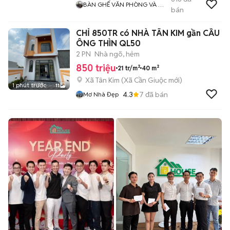
BÀN GHẾ VĂN PHÒNG VÀ TỦ
bán
TRƯNG BÀY SHOP
CHỈ 850TR có NHÀ TÂN KIM gần CẦU
ÔNG THÌN QL50
2 PN
Nhà ngõ, hẻm
850 triệu
21 tr/m²
40 m²
Xã Tân Kim
(
Xã Cần Giuộc
mới)
1 phút trước
11
4.3
7
đã bán
Mơ Nhà Đẹp