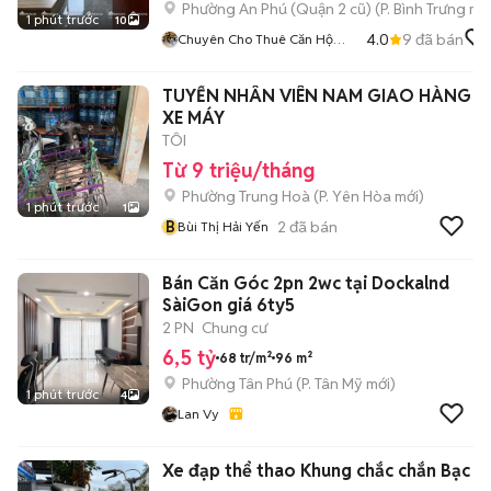
Phường An Phú (Quận 2 cũ)
(
P. Bình Trưng
mới
1 phút trước
10
4.0
9
đã bán
Chuyên Cho Thuê Căn Hộ
Thành Phố Thủ Đức
TUYỂN NHÂN VIÊN NAM GIAO HÀNG
XE MÁY
TÔI
Từ 9 triệu/tháng
Phường Trung Hoà
(
P. Yên Hòa
mới)
1 phút trước
1
B
2
đã bán
Bùi Thị Hải Yến
Bán Căn Góc 2pn 2wc tại Dockalnd
SàiGon giá 6ty5
2 PN
Chung cư
6,5 tỷ
68 tr/m²
96 m²
Phường Tân Phú
(
P. Tân Mỹ
mới)
1 phút trước
4
Lan Vy
Xe đạp thể thao Khung chắc chắn Bạc