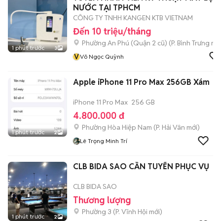
NƯỚC TẠI TPHCM
CÔNG TY TNHH KANGEN KTB VIETNAM
Đến 10 triệu/tháng
Phường An Phú (Quận 2 cũ)
(
P. Bình Trưng
mới
1 phút trước
3
V
Võ Ngọc Quỳnh
Apple iPhone 11 Pro Max 256GB Xám
iPhone 11 Pro Max
256 GB
4.800.000 đ
Phường Hòa Hiệp Nam
(
P. Hải Vân
mới)
1 phút trước
2
Lê Trọng Minh Trí
CLB BIDA SAO CẦN TUYỂN PHỤC VỤ
CLB BIDA SAO
Thương lượng
Phường 3
(
P. Vĩnh Hội
mới)
1 phút trước
2