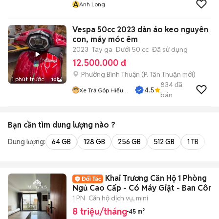
A
Anh Long
Vespa 50cc 2023 dàn áo keo nguyên
con, máy móc êm
2023
Tay ga
Dưới 50 cc
Đã sử dụng
12.500.000 đ
Phường Bình Thuận
(
P. Tân Thuận
mới)
1 phút trước
10
834
đã
4.5
Xe Trả Góp Hiếu
bán
CT
Bạn cần tìm
dung lượng
nào ?
Dung lượng:
64 GB
128 GB
256 GB
512 GB
1 TB
2 
Khai Trương Căn Hộ 1 Phòng
Ngủ Cao Cấp - Có Máy Giặt - Ban Công
Mới
1 PN
Căn hộ dịch vụ, mini
8 triệu/tháng
45 m²