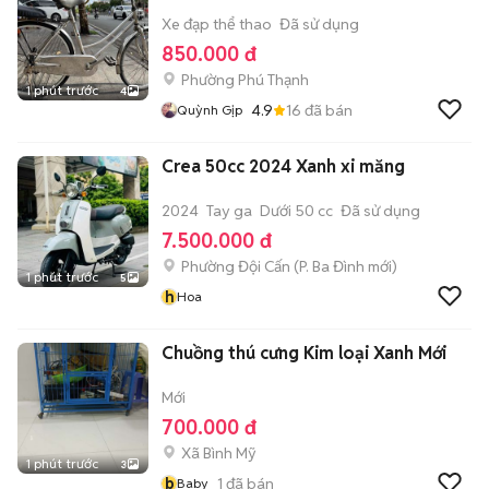
Xe đạp thể thao
Đã sử dụng
850.000 đ
Phường Phú Thạnh
1 phút trước
4
4.9
16
đã bán
Quỳnh Gịp
Crea 50cc 2024 Xanh xi măng
2024
Tay ga
Dưới 50 cc
Đã sử dụng
7.500.000 đ
Phường Đội Cấn
(
P. Ba Đình
mới)
1 phút trước
5
h
Hoa
Chuồng thú cưng Kim loại Xanh Mới
Mới
700.000 đ
Xã Bình Mỹ
1 phút trước
3
b
1
đã bán
Baby