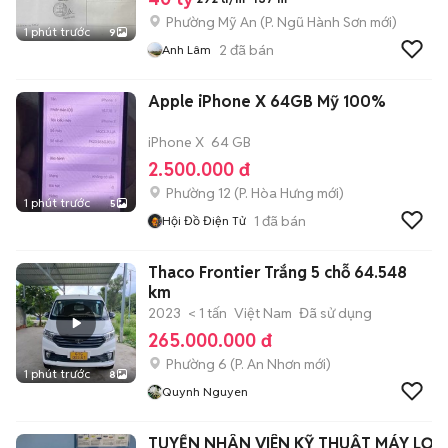
Phường Mỹ An
(
P. Ngũ Hành Sơn
mới)
1 phút trước
9
2
đã bán
Anh Lâm
Apple iPhone X 64GB Mỹ 100%
iPhone X
64 GB
2.500.000 đ
Phường 12
(
P. Hòa Hưng
mới)
1 phút trước
5
1
đã bán
Hội Đồ Điện Tử
Thaco Frontier Trắng 5 chỗ 64.548
km
2023
< 1 tấn
Việt Nam
Đã sử dụng
265.000.000 đ
Phường 6
(
P. An Nhơn
mới)
1 phút trước
8
Quynh Nguyen
TUYỂN NHÂN VIÊN KỸ THUẬT MÁY LỌC