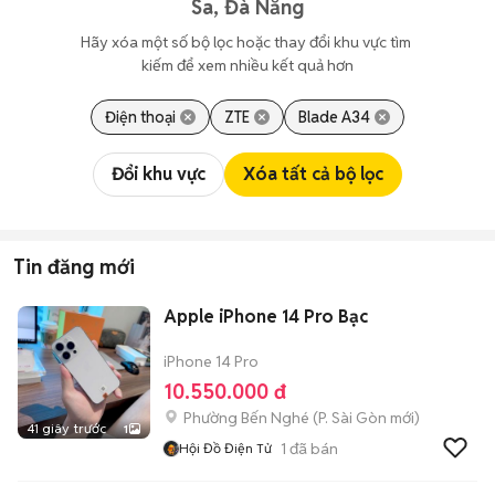
Sa, Đà Nẵng
Hãy xóa một số bộ lọc hoặc thay đổi khu vực tìm 
kiếm để xem nhiều kết quả hơn
Điện thoại
ZTE
Blade A34
Đổi khu vực
Xóa tất cả bộ lọc
Tin đăng mới
Apple iPhone 14 Pro Bạc
iPhone 14 Pro
10.550.000 đ
Phường Bến Nghé
(
P. Sài Gòn
mới)
41 giây trước
1
1
đã bán
Hội Đồ Điện Tử