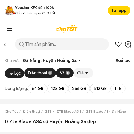
Voucher KFC đến 100k
Tải app
Chỉ có trên app Chợ Tốt
Khu vực:
Đà Nẵng, Huyện Hoàng Sa
Xoá lọc
Điện thoại
67
Giá
Lọc
Dung lượng:
64 GB
128 GB
256 GB
512 GB
1 TB
2 
Chợ Tốt
Điện thoại
ZTE
ZTE Blade A34
ZTE Blade A34 Đà Nẵng
Z
0 Zte Blade A34 cũ Huyện Hoàng Sa đẹp