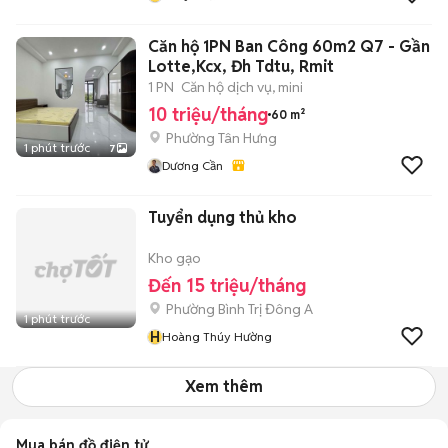
Căn hộ 1PN Ban Công 60m2 Q7 - Gần
Lotte,Kcx, Đh Tdtu, Rmit
1 PN
Căn hộ dịch vụ, mini
10 triệu/tháng
60 m²
Phường Tân Hưng
1 phút trước
7
Dương Cần
Tuyển dụng thủ kho
Kho gạo
Đến 15 triệu/tháng
Phường Bình Trị Đông A
1 phút trước
H
Hoàng Thúy Hường
Xem thêm
Mua bán đồ điện tử