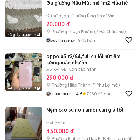
Ga giường Nâu Mát mẻ 1m2 Mùa hè
Đã sử dụng
Giường tầng 1m x 1.9m
20.000 đ
Phường Thuận Phước
(
P. Hải Châu
mới)
43 giây trước
2
6
đã bán
Buu Heavenly
oppo a5,r3/64,full cn,lỗi nút âm
lượng,màn như ảh
A5
64 GB
Còn bảo hành
290.000 đ
Phường Hiệp Thành
(
P. Phú Lợi
mới)
44 giây trước
5
4.6
7230
đã bán
Phước Mobile
Nệm cao su non american giá tốt
Mới
Khác
450.000 đ
Phường Bình Hưng Hoà B
(
P. Bình Tân
mới)