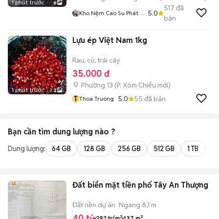
1 phút trước
6
517
đã
5.0
Kho Nệm Cao Su Phát
bán
Tài
Lựu ép Việt Nam 1kg
Rau, củ, trái cây
35.000 đ
Phường 13
(
P. Xóm Chiếu
mới)
1 phút trước
2
T
5.0
55
đã bán
Thoa Truong
Bạn cần tìm
dung lượng
nào ?
Dung lượng:
64 GB
128 GB
256 GB
512 GB
1 TB
2 
Đất biển mặt tiền phố Tây An Thượng
Đất nền dự án
Ngang 8,1 m
40 tỷ
292 tr/m²
137 m²