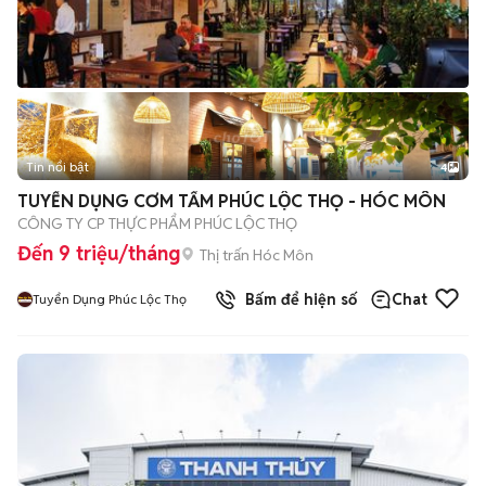
Tin nổi bật
4
TUYỂN DỤNG CƠM TẤM PHÚC LỘC THỌ - HÓC MÔN
CÔNG TY CP THỰC PHẨM PHÚC LỘC THỌ
Đến 9 triệu/tháng
Thị trấn Hóc Môn
Bấm để hiện số
Chat
Tuyển Dụng Phúc Lộc Thọ