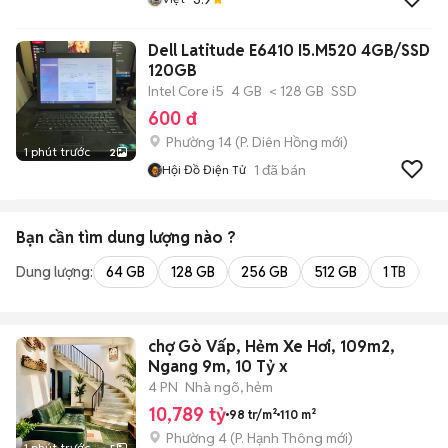
Dell Latitude E6410 I5.M520 4GB/SSD
120GB
Intel Core i5
4 GB
< 128 GB
SSD
600 đ
Phường 14
(
P. Diên Hồng
mới)
1 phút trước
2
1
đã bán
Hội Đồ Điện Tử
Bạn cần tìm
dung lượng
nào ?
Dung lượng:
64 GB
128 GB
256 GB
512 GB
1 TB
2 
chợ Gò Vấp, Hẻm Xe Hơi, 109m2,
Ngang 9m, 10 Tỷ x
4 PN
Nhà ngõ, hẻm
10,789 tỷ
98 tr/m²
110 m²
Phường 4
(
P. Hạnh Thông
mới)
1 phút trước