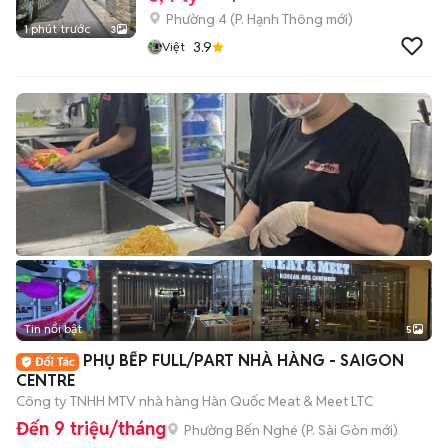
Phường 4
(
P. Hạnh Thông
mới)
1 phút trước
3
3.9
Việt
Tin nổi bật
5
PHỤ BẾP FULL/PART NHÀ HÀNG - SAIGON
CENTRE
Công ty TNHH MTV nhà hàng Hàn Quốc Meat & Meet LTC
Đến 9 triệu/tháng
Phường Bến Nghé
(
P. Sài Gòn
mới)