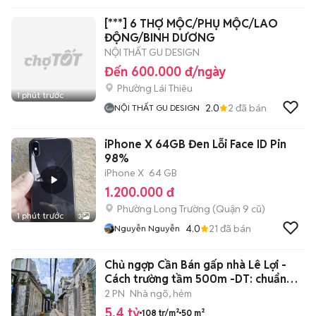
[***] 6 THỢ MỘC/PHỤ MỘC/LAO
ĐỘNG/BINH DƯƠNG
NỘI THẤT GU DESIGN
Đến 600.000 đ/ngày
Phường Lái Thiêu
1 phút trước
2.0
2
đã bán
NỘI THẤT GU DESIGN
iPhone X 64GB Đen Lỗi Face ID Pin
98%
iPhone X
64 GB
1.200.000 đ
Phường Long Trường (Quận 9 cũ)
1 phút trước
3
4.0
21
đã bán
Nguyễn Nguyễn
Chủ ngợp Cần Bán gấp nhà Lê Lợi -
Cách trường tầm 500m -DT: chuẩn
50m2
2 PN
Nhà ngõ, hẻm
5,4 tỷ
108 tr/m²
50 m²