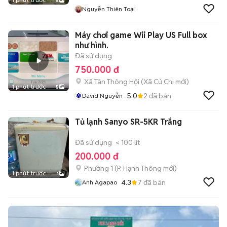
5
Nguyễn Thiên Toại
Máy chơi game Wii Play US Full box
như hình.
Đã sử dụng
750.000 đ
Xã Tân Thông Hội
(
Xã Củ Chi
mới)
1 phút trước
5
5.0
2
đã bán
David Nguyễn
Tủ lạnh Sanyo SR-5KR Trắng
Đã sử dụng
< 100 lít
200.000 đ
Phường 1
(
P. Hạnh Thông
mới)
1 phút trước
1
4.3
7
đã bán
Anh Agapao