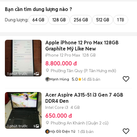
Bạn cần tìm
dung lượng
nào ?
Dung lượng:
64 GB
128 GB
256 GB
512 GB
1 TB
2 
Apple iPhone 12 Pro Max 128GB
Graphite Mỹ Like New
iPhone 12 Pro Max
128 GB
8.800.000 đ
Phường Tân Quy
(
P. Tân Hưng
mới)
1 phút trước
4
5.0
14
đã bán
Mạnh Hùng
Acer Aspire A315-51 i3 Gen 7 4GB
DDR4 Đen
Intel Core i3
4 GB
650.000 đ
Phường An Khánh (Quận 2 cũ)
1 phút trước
5
1
đã bán
Hội Đồ Điện Tử