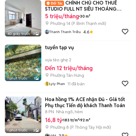
CHÍNH CHỦ CHO THUÊ
STUDIO FULL NT SIÊU THOÁNG
NGAY NGÃ TƯ HÀNG XANH
5 triệu/tháng
30 m²
Phường 14
(
P. Bình Thạnh
mới)
4.6
Thanh Thanh Triều
40 giây trước
7
tuyển tạp vụ
vựa tèo ghẹ 2
Đến 12 triệu/tháng
Phường Tân Hưng
1 phút trước
1
l
11
đã bán
Lyly Phan
Hoa hồng 1% ACE nhận Đủ - Giá tốt
Phụ thục Tiến độ khách Thanh Toán
8 PN
Nhà ngõ, hẻm
16,8 tỷ
183 tr/m²
92 m²
Phường 8
(
P. Thông Tây Hội
mới)
1 phút trước
2
3.9
Việt