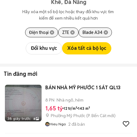
Khê, Đà Nẵng
Hãy xóa một số bộ lọc hoặc thay đổi khu vực tìm 
kiếm để xem nhiều kết quả hơn
Điện thoại
ZTE
Blade A34
Đổi khu vực
Xóa tất cả bộ lọc
Tin đăng mới
BÁN NHÀ MỸ PHƯỚC 1 SÁT QL13
8 PN
Nhà ngõ, hẻm
1,65 tỷ
12 tr/m²
143 m²
Phường Mỹ Phước
(
P. Bến Cát
mới)
38 giây trước
8
2
đã bán
Hieu Ngo