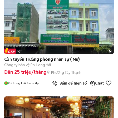
Tin nổi bật
1
Cần tuyển Trưởng phòng nhân sự ( Nữ)
Công ty bảo vệ Phi Long Hải
Đến 25 triệu/tháng
Phường Tây Thạnh
Bấm để hiện số
Chat
Phi Long Hải Security