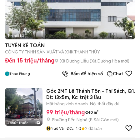
Tin nổi bật
1
TUYỂN KẾ TOÁN
CÔNG TY TNHH SẢN XUẤT VÀ XNK THANH THỦY
Đến 15 triệu/tháng
Xã Dương Liễu
(
Xã Dương Hòa
mới)
Bấm để hiện số
Chat
Thao Phung
Góc 2MT Lê Thánh Tôn - Thi Sách, Q1.
Dt: 13x5m, Kc: trệt 3 lầu
Mặt bằng kinh doanh
Nội thất đầy đủ
99 triệu/tháng
240 m²
Phường Bến Nghé
(
P. Sài Gòn
mới)
1 phút trước
3
N
1.0
2
đã bán
Ngô Văn Đức