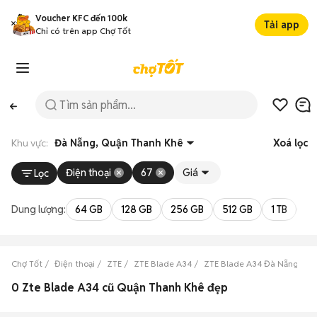
Voucher KFC đến 100k
Tải app
Chỉ có trên app Chợ Tốt
Khu vực:
Đà Nẵng, Quận Thanh Khê
Xoá lọc
Điện thoại
67
Giá
Lọc
Dung lượng:
64 GB
128 GB
256 GB
512 GB
1 TB
2 
Chợ Tốt
Điện thoại
ZTE
ZTE Blade A34
ZTE Blade A34 Đà Nẵng
Z
0 Zte Blade A34 cũ Quận Thanh Khê đẹp