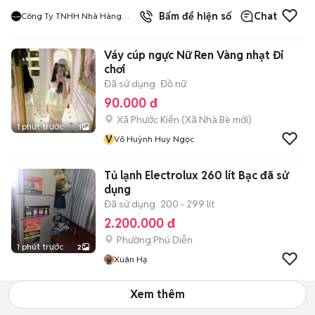
9
đã bán
Bấm để hiện số
Chat
Công Ty TNHH Nhà Hàng
Hàn Quốc Meat And Meet
Váy cúp ngực Nữ Ren Vàng nhạt Đi
chơi
Đã sử dụng
Đồ nữ
90.000 đ
Xã Phước Kiển
(
Xã Nhà Bè
mới)
1 phút trước
1
V
Võ Huỳnh Huy Ngọc
Tủ lạnh Electrolux 260 lít Bạc đã sử
dụng
Đã sử dụng
200 - 299 lít
2.200.000 đ
Phường Phú Diễn
1 phút trước
2
Xuân Hạ
Xem thêm