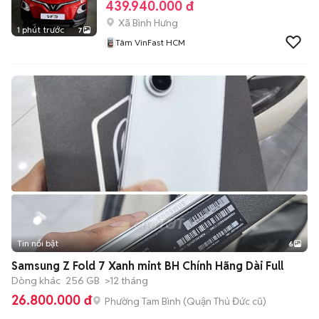
439.940.000 đ
Xã Bình Hưng
1 phút trước
7
Tâm VinFast HCM
Tin nổi bật
6
+
2
Samsung Z Fold 7 Xanh mint BH Chính Hãng Dài Full
Dòng khác
256 GB
>12 tháng
26.800.000 đ
Phường Tam Bình (Quận Thủ Đức cũ)