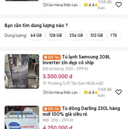
1148
đã
4.4
Cửa Hàng Điện Lạnh
bán
Giá Kho
Bạn cần tìm
dung lượng
nào ?
Dung lượng:
64 GB
128 GB
256 GB
512 GB
1 TB
2 
Tủ lạnh Samsung 208L
inverter zin đẹp có ship
Đã sử dụng
200 - 299 lít
3.500.000 đ
Phường 5
(
P. Tân Sơn Nhất
mới)
1 phút trước
5
1148
đã
4.4
Cửa Hàng Điện Lạnh
bán
Giá Kho
Tủ đông Darling 230L hàng
mới 100% giá siêu rẻ
Mới
200 - 299 lít
4.250.000 đ