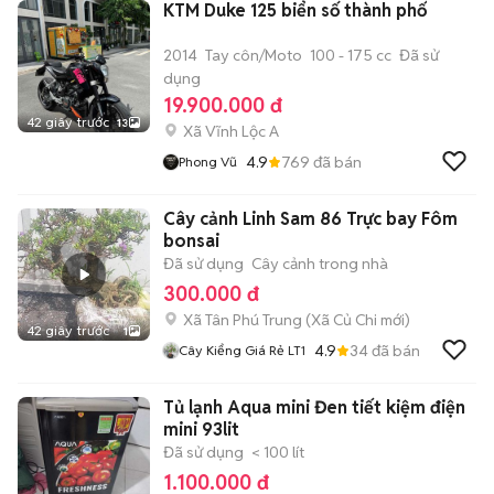
KTM Duke 125 biển số thành phố
2014
Tay côn/Moto
100 - 175 cc
Đã sử
dụng
19.900.000 đ
42 giây trước
13
Xã Vĩnh Lộc A
4.9
769
đã bán
Phong Vũ
Cây cảnh Linh Sam 86 Trực bay Fôm
bonsai
Đã sử dụng
Cây cảnh trong nhà
300.000 đ
Xã Tân Phú Trung
(
Xã Củ Chi
mới)
42 giây trước
1
4.9
34
đã bán
Cây Kiểng Giá Rẻ LT1
Tủ lạnh Aqua mini Đen tiết kiệm điện
mini 93lit
Đã sử dụng
< 100 lít
1.100.000 đ