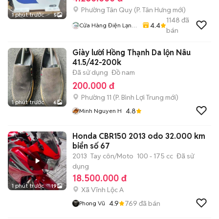
Phường Tân Quy
(
P. Tân Hưng
mới)
1 phút trước
5
1148
đã
4.4
Cửa Hàng Điện Lạnh
bán
Giá Kho
Giày lười Hồng Thạnh Da lộn Nâu
41.5/42-200k
Đã sử dụng
Đồ nam
200.000 đ
Phường 11
(
P. Bình Lợi Trung
mới)
1 phút trước
6
4.8
Minh Nguyen H
Honda CBR150 2013 odo 32.000 km
biển số 67
2013
Tay côn/Moto
100 - 175 cc
Đã sử
dụng
18.500.000 đ
1 phút trước
19
Xã Vĩnh Lộc A
4.9
769
đã bán
Phong Vũ