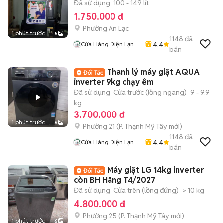
Đã sử dụng
100 - 149 lít
1.750.000 đ
Phường An Lạc
1 phút trước
5
1148
đã
4.4
Cửa Hàng Điện Lạnh
bán
Giá Kho
Thanh lý máy giặt AQUA
inverter 9kg chạy êm
Đã sử dụng
Cửa trước (lồng ngang)
9 - 9.9
kg
3.700.000 đ
1 phút trước
6
Phường 21
(
P. Thạnh Mỹ Tây
mới)
1148
đã
4.4
Cửa Hàng Điện Lạnh
bán
Giá Kho
Máy giặt LG 14kg inverter
còn BH Hãng T4/2027
Đã sử dụng
Cửa trên (lồng đứng)
> 10 kg
4.800.000 đ
Phường 25
(
P. Thạnh Mỹ Tây
mới)
1 phút trước
6