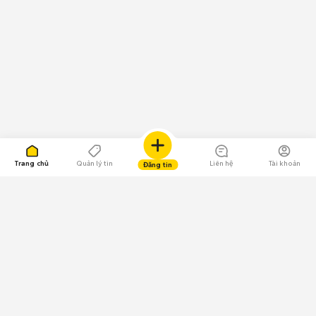
Trang chủ
Quản lý tin
Liên hệ
Tài khoản
Đăng tin
109.000 Bình chọn
Tải ứng dụng Chợ Tốt