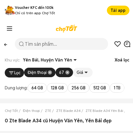
Voucher KFC đến 100k
Tải app
Chỉ có trên app Chợ Tốt
Khu vực:
Yên Bái, Huyện Văn Yên
Xoá lọc
Điện thoại
67
Giá
Lọc
Dung lượng:
64 GB
128 GB
256 GB
512 GB
1 TB
2 
Chợ Tốt
Điện thoại
ZTE
ZTE Blade A34
ZTE Blade A34 Yên Bái
ZT
0 Zte Blade A34 cũ Huyện Văn Yên, Yên Bái đẹp