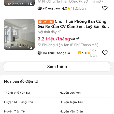
Phường Nại Hiên Đông
(
P. Sơn Trà
mới)
1 phút trước
5
4.0
41
đã bán
Le Dang Lam
Cho Thuê Phòng Ban Công
Giá Rẻ Gần CV Đầm Sen, Luỹ Bán Bích
Tân Phú
Nội thất đầy đủ
3,2 triệu/tháng
30 m²
Phường Hiệp Tân
(
P. Phú Thạnh
mới)
1 phút trước
7
1
đã
5.0
Cho Thuê Phòng Giá Rẻ
bán
Tại TP-HCM
Xem thêm
Mua bán đồ điện tử
Thành phố Yên Bái
Huyện Lục Yên
Huyện Mù Căng Chải
Huyện Trạm Tấu
Huyện Trấn Yên
Huyện Văn Chấn