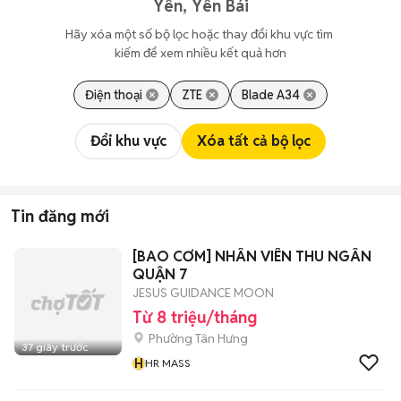
Yên, Yên Bái
Hãy xóa một số bộ lọc hoặc thay đổi khu vực tìm 
kiếm để xem nhiều kết quả hơn
Điện thoại
ZTE
Blade A34
Đổi khu vực
Xóa tất cả bộ lọc
Tin đăng mới
[BAO CƠM] NHÂN VIÊN THU NGÂN
QUẬN 7
JESUS GUIDANCE MOON
Từ 8 triệu/tháng
Phường Tân Hưng
37 giây trước
H
HR MASS