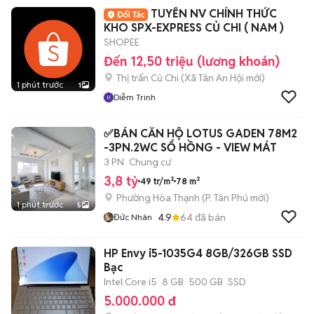
TUYỂN NV CHÍNH THỨC
KHO SPX-EXPRESS CỦ CHI ( NAM )
SHOPEE
Đến 12,50 triệu (lương khoán)
Thị trấn Củ Chi
(
Xã Tân An Hội
mới)
1 phút trước
1
Diễm Trinh
✅️BÁN CĂN HỘ LOTUS GADEN 78M2
-3PN.2WC SỔ HỒNG - VIEW MÁT
3 PN
Chung cư
3,8 tỷ
49 tr/m²
78 m²
Phường Hòa Thạnh
(
P. Tân Phú
mới)
1 phút trước
5
4.9
64
đã bán
Đức Nhân
HP Envy i5-1035G4 8GB/326GB SSD
Bạc
Intel Core i5
8 GB
500 GB
SSD
5.000.000 đ