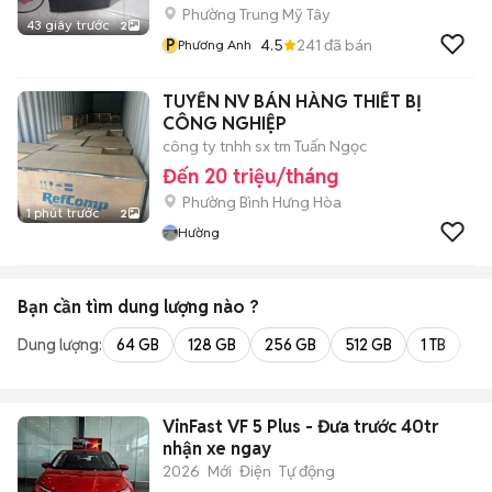
Phường Trung Mỹ Tây
43 giây trước
2
P
4.5
241
đã bán
Phương Anh
TUYỂN NV BÁN HÀNG THIẾT BỊ
CÔNG NGHIỆP
công ty tnhh sx tm Tuấn Ngọc
Đến 20 triệu/tháng
Phường Bình Hưng Hòa
1 phút trước
2
Hường
Bạn cần tìm
dung lượng
nào ?
Dung lượng:
64 GB
128 GB
256 GB
512 GB
1 TB
2 
VinFast VF 5 Plus - Đưa trước 40tr
nhận xe ngay
2026
Mới
Điện
Tự động