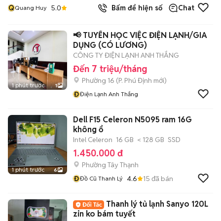
Q
5.0
Bấm để hiện số
Chat
Quang Huy
📢 TUYỂN HỌC VIỆC ĐIỆN LẠNH/GIA
DỤNG (CÓ LƯƠNG)
CÔNG TY ĐIỆN LẠNH ANH THẮNG
Đến 7 triệu/tháng
Phường 16
(
P. Phú Định
mới)
1 phút trước
1
Đ
Điện Lạnh Anh Thắng
Dell F15 Celeron N5095 ram 16G
không ổ
Intel Celeron
16 GB
< 128 GB
SSD
1.450.000 đ
Phường Tây Thạnh
1 phút trước
6
Đ
4.6
15
đã bán
Đồ Cũ Thanh Lý
Thanh lý tủ lạnh Sanyo 120L
zin ko bám tuyết