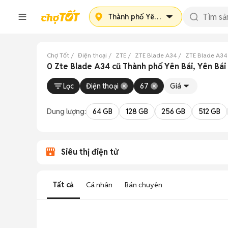
Thành phố Yên Bái
Chợ Tốt
Điện thoại
ZTE
ZTE Blade A34
ZTE Blade A34
0 Zte Blade A34 cũ Thành phố Yên Bái, Yên Bái
Lọc
Điện thoại
67
Giá
Dung lượng:
64 GB
128 GB
256 GB
512 GB
Siêu thị điện tử
Tất cả
Cá nhân
Bán chuyên