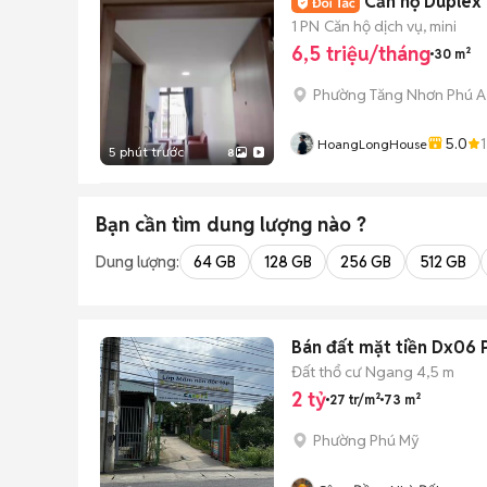
Căn hộ Duplex 
1 PN
Căn hộ dịch vụ, mini
6,5 triệu/tháng
30 m²
Phường Tăng Nhơn Phú A
5.0
HoangLongHouse
5 phút trước
8
Bạn cần tìm
dung lượng
nào ?
Dung lượng:
64 GB
128 GB
256 GB
512 GB
Bán đất mặt tiền Dx06 
Đất thổ cư
Ngang 4,5 m
2 tỷ
27 tr/m²
73 m²
Phường Phú Mỹ