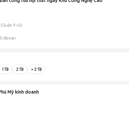
ban công full nội thất ngay Khu Công Nghệ Cao
 (Quận 9 cũ)
15
đã bán
1 TB
2 TB
> 2 TB
Phú Mỹ kinh doanh