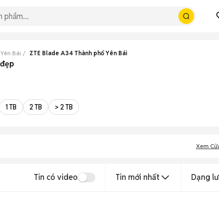
 Yên Bái
ZTE Blade A34 Thành phố Yên Bái
 đẹp
1 TB
2 TB
> 2 TB
Xem Cử
Tin có video
Tin mới nhất
Dạng lư