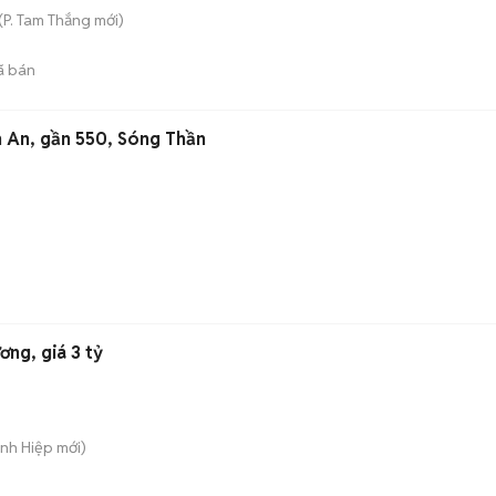
(
P. Tam Thắng
mới)
ã bán
n An, gần 550, Sóng Thần
ơng, giá 3 tỷ
ánh Hiệp
mới)