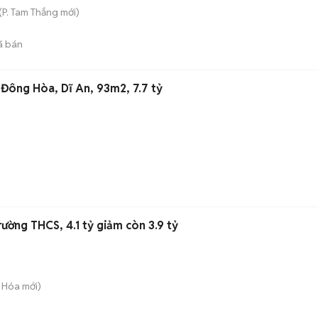
(
P. Tam Thắng
mới)
ã bán
C Đông Hòa, Dĩ An, 93m2, 7.7 tỷ
rường THCS, 4.1 tỷ giảm còn 3.9 tỷ
 Hóa
mới)