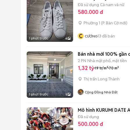
Đã sử dụng
Cả nam và nữ
580.000 đ
Phường 1
(
P. Bàn Cờ
mới)
C
13
đã bán
CƯƠNG
1 phút trước
6
Bán nhà mới 100% gần c
2 PN
Nhà mặt phố, mặt tiền
1,32 tỷ
19 tr/m²
70 m²
Thị trấn Long Thành
Cộng Đồng Nhà Đất
1 phút trước
5
Mô hình KURUMI DATE 
Đã sử dụng
500.000 đ