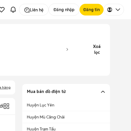
Đăng nhập
Đăng tin
Liên hệ
Xoá
lọc
a hàng
Mua bán đồ điện tử
Huyện Lục Yên
ới
Huyện Mù Căng Chải
Huyện Trạm Tấu