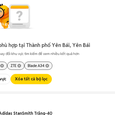
phù hợp tại Thành phố Yên Bái, Yên Bái
hay đổi khu vực tìm kiếm để xem nhiều kết quả hơn
ZTE
Blade A34
 vực
Xóa tất cả bộ lọc
 Adidas StanSmith Trắng-40