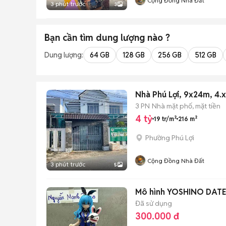
Cộng Đồng Nhà Đất
3 phút trước
3
Bạn cần tìm
dung lượng
nào ?
Dung lượng:
64 GB
128 GB
256 GB
512 GB
Nhà Phú Lợi, 9x24m, 4.x
3 PN
Nhà mặt phố, mặt tiền
4 tỷ
19 tr/m²
216 m²
Phường Phú Lợi
Cộng Đồng Nhà Đất
3 phút trước
5
Mô hình YOSHINO DATE
Đã sử dụng
300.000 đ