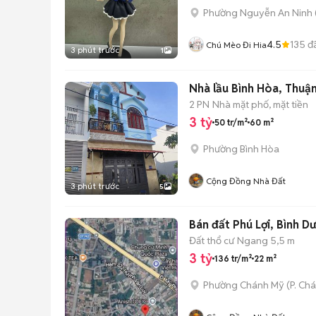
Phường Nguyễn An Ninh
4.5
135
đ
Chú Mèo Đi Hia
3 phút trước
1
Nhà lầu Bình Hòa, Thuậ
2 PN
Nhà mặt phố, mặt tiền
3 tỷ
50 tr/m²
60 m²
Phường Bình Hòa
Cộng Đồng Nhà Đất
3 phút trước
5
Bán đất Phú Lợi, Bình Dư
Đất thổ cư
Ngang 5,5 m
3 tỷ
136 tr/m²
22 m²
Phường Chánh Mỹ
(
P. Ch