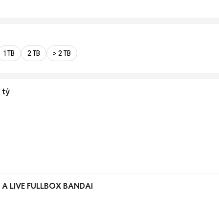
1 TB
2 TB
> 2 TB
 tỷ
 A LIVE FULLBOX BANDAI