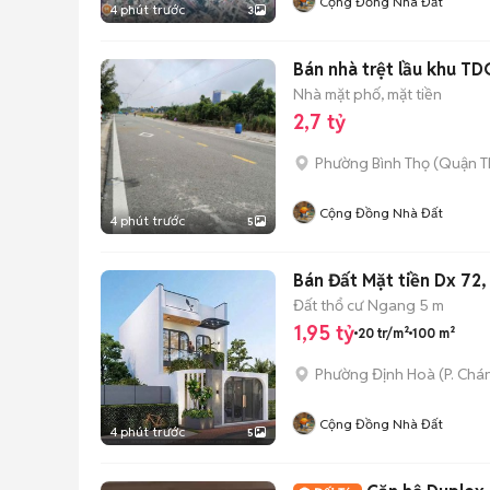
Cộng Đồng Nhà Đất
4 phút trước
3
Bán nhà trệt lầu khu TD
Nhà mặt phố, mặt tiền
2,7 tỷ
Phường Bình Thọ (Quận T
Cộng Đồng Nhà Đất
4 phút trước
5
Bán Đất Mặt tiền Dx 72,
Đất thổ cư
Ngang 5 m
1,95 tỷ
20 tr/m²
100 m²
Phường Định Hoà
(
P. Chá
Cộng Đồng Nhà Đất
4 phút trước
5