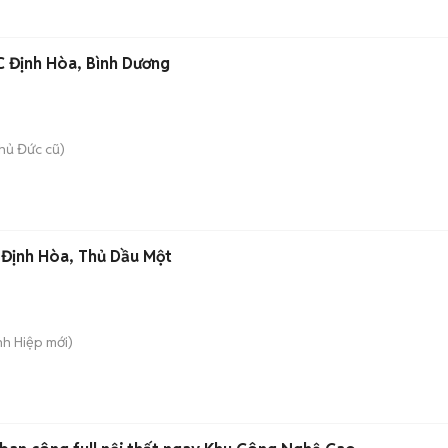
C Định Hòa, Bình Dương
hủ Đức cũ)
 Định Hòa, Thủ Dầu Một
nh Hiệp
mới)