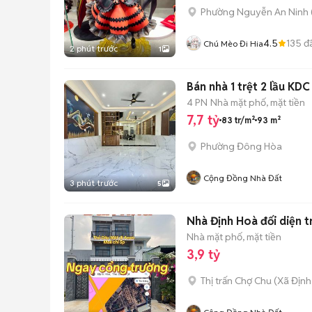
Phường Nguyễn An Ninh
4.5
135
đ
Chú Mèo Đi Hia
2 phút trước
1
Bán nhà 1 trệt 2 lầu KD
4 PN
Nhà mặt phố, mặt tiền
7,7 tỷ
83 tr/m²
93 m²
Phường Đông Hòa
Cộng Đồng Nhà Đất
3 phút trước
5
Nhà Định Hoà đối diện t
Nhà mặt phố, mặt tiền
3,9 tỷ
Thị trấn Chợ Chu
(
Xã Định