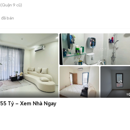
(Quận 9 cũ)
0
đã bán
+
2
11
3,55 Tỷ – Xem Nhà Ngay