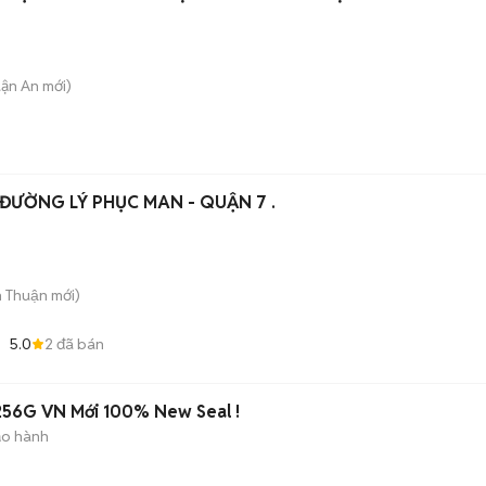
uận An
mới)
 ĐƯỜNG LÝ PHỤC MAN - QUẬN 7 .
n Thuận
mới)
5.0
2
đã bán
256G VN Mới 100% New Seal !
ảo hành