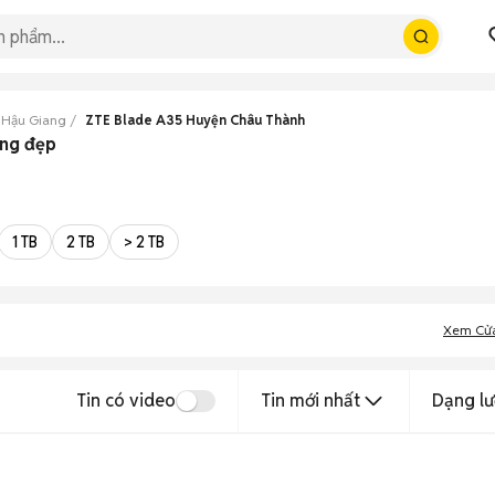
 Hậu Giang
ZTE Blade A35 Huyện Châu Thành
ang đẹp
1 TB
2 TB
> 2 TB
Xem Cử
Tin có video
Tin mới nhất
Dạng lư