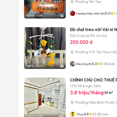
Phường Tân Tạo
5.0
1
đ
Hanba Máy Nén Khí
1 phút trước
1
Đồ chơi treo nôi Vải nỉ
Đã sử dụng
Đồ cho bé
200.000 đ
Phường 9
(
P. Tân Hòa
mới
5.0
8
đã bán
Bảo Duyên
1 phút trước
1
CHÍNH CHỦ CHO THUÊ 
1 PN
Nhà ngõ, hẻm
3,8 triệu/tháng
20 m²
Phường Hiệp Bình Phước 
T
4.9
33
đã bán
Thuy
1 phút trước
5