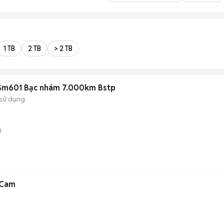
1 TB
2 TB
> 2 TB
 Sm601 Bạc nhám 7.000km Bstp
sử dụng
)
 Cam