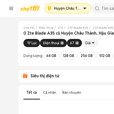
Huyện Châu Thành
Chợ Tốt
Điện thoại
ZTE
ZTE Blade A35
ZTE Blade A35
0 Zte Blade A35 cũ Huyện Châu Thành, Hậu Gi
Lọc
Điện thoại
67
Giá
Dung lượng:
64 GB
128 GB
256 GB
512 GB
Siêu thị điện tử
Tất cả
Cá nhân
Bán chuyên