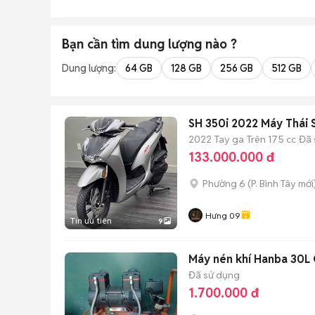
Bạn cần tìm
dung lượng
nào ?
Dung lượng:
64 GB
128 GB
256 GB
512 GB
SH 350i 2022 Máy Thái
2022
Tay ga
Trên 175 cc
Đã 
133.000.000 đ
Phường 6
(
P. Bình Tây
mới
Hưng 09
Tin ưu tiên
9
Máy nén khí Hanba 30L
Đã sử dụng
1.700.000 đ