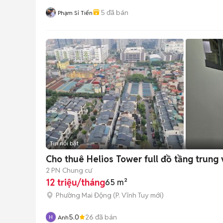
5
đã bán
Phạm Sỉ Tiến
Tin nổi bật
Cho thuê Helios Tower full đồ tầng trung 
2 PN
Chung cư
12 triệu/tháng
65 m²
Phường Mai Động
(
P. Vĩnh Tuy
mới)
5.0
26
đã bán
Anh