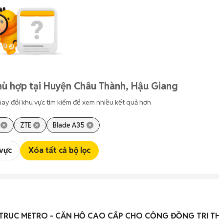
hù hợp tại Huyện Châu Thành, Hậu Giang
hay đổi khu vực tìm kiếm để xem nhiều kết quả hơn
ZTE
Blade A35
 vực
Xóa tất cả bộ lọc
 TRỤC METRO - CĂN HỘ CAO CẤP CHO CỘNG ĐỒNG TRI T