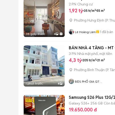
2 PN
Chung cư
1,92 tỷ
35 tr/m²
55 m²
Phường Hưng Định
(
P. Th
1
đã bán
Lê Hoàng Lâm
38 giây trước
4
BÁN NHÀ 4 TẦNG - MT
3 PN
Nhà mặt phố, mặt tiền
4,3 tỷ
205 tr/m²
21 m²
Phường Bình Thuận
(
P. Tâ
BĐS PHỐ GIA Q7
1 phút trước
8
Nhadatphogia COM
Samsung S26 Plus 12G/
Galaxy S26+
256 GB
Còn b
19.650.000 đ