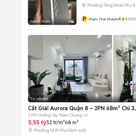
Phường Tăng Nhơn Phú B 
P
4.6
88
Phạm Thái Mobile
1 phút trước
4
Tin nổi bật
Cắt Giá! Aurora Quận 8 – 2PN 68m² Chỉ 
2 PN
Hướng Tây Nam
Chung cư
3,55 tỷ
52 tr/m²
68 m²
Phường 14
(
P. Phú Định
mới)