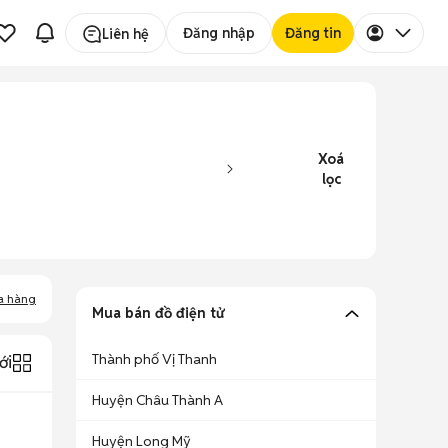
Đăng nhập
Đăng tin
Liên hệ
Xoá
lọc
a hàng
Mua bán đồ điện tử
Thành phố Vị Thanh
ới
Huyện Châu Thành A
Huyện Long Mỹ