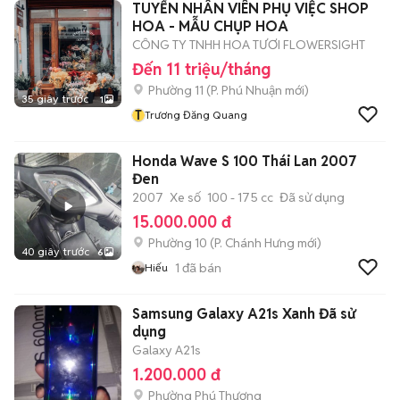
TUYỂN NHÂN VIÊN PHỤ VIỆC SHOP
HOA - MẪU CHỤP HOA
CÔNG TY TNHH HOA TƯƠI FLOWERSIGHT
Đến 11 triệu/tháng
Phường 11
(
P. Phú Nhuận
mới)
35 giây trước
1
T
Trương Đăng Quang
Honda Wave S 100 Thái Lan 2007
Đen
2007
Xe số
100 - 175 cc
Đã sử dụng
15.000.000 đ
Phường 10
(
P. Chánh Hưng
mới)
40 giây trước
6
1
đã bán
Hiếu
Samsung Galaxy A21s Xanh Đã sử
dụng
Galaxy A21s
1.200.000 đ
Phường Phú Thượng