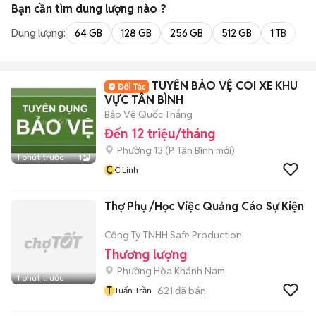
Bạn cần tìm
dung lượng
nào ?
Dung lượng:
64 GB
128 GB
256 GB
512 GB
1 TB
2 
TUYỂN BẢO VỆ COI XE KHU
VỰC TÂN BÌNH
Bảo Vệ Quốc Thắng
Đến 12 triệu/tháng
Phường 13
(
P. Tân Bình
mới)
1 phút trước
1
C
C Linh
Thợ Phụ /Học Việc Quảng Cáo Sự Kiện
Công Ty TNHH Safe Production
Thương lượng
Phường Hòa Khánh Nam
1 phút trước
T
621
đã bán
Tuấn Trần