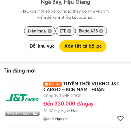
Ngã Bảy, Hậu Giang
Hãy xóa một số bộ lọc hoặc thay đổi khu vực tìm 
kiếm để xem nhiều kết quả hơn
Điện thoại
ZTE
Blade A35
Đổi khu vực
Xóa tất cả bộ lọc
Tin đăng mới
TUYỂN THỜI VỤ KHO J&T
CARGO – KCN NAM THUẬN
Công Ty TNHH GRGR
Đến 330.000 đ/ngày
Xã Mỹ Hạnh Nam
33 giây trước
1
Khôi Nguyên