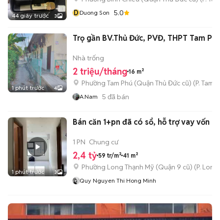
D
5.0
Duong Son
44 giây trước
3
Trọ gần BV.Thủ Đức, PVĐ, THPT Tam Ph
Nhà trống
2 triệu/tháng
16 m²
Phường Tam Phú (Quận Thủ Đức cũ)
(
P. Tam B
1 phút trước
4
5
đã bán
A.nam
Bán căn 1+pn đã có sổ, hỗ trợ vay vốn
1 PN
Chung cư
2,4 tỷ
59 tr/m²
41 m²
Phường Long Thạnh Mỹ (Quận 9 cũ)
(
P. Long
1 phút trước
3
Quy Nguyen Thi Hong Minh