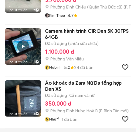
Phường Bình Chiểu (Quận Thủ Đức cũ)
(
P. Ta
1 phút trước
7
4.7
Kim Thoa
Camera hành trình C1R Đen 5K 30FPS
64GB
Đã sử dụng (chưa sửa chữa)
1.100.000 đ
Phường Văn Miếu
1 phút trước
3
n
5.0
24
đã bán
Ngbinh
Áo khoác da Zara Nữ Da tổng hợp
Đen XS
Đã sử dụng
Cả nam và nữ
350.000 đ
Phường Bình Hưng Hoà B
(
P. Bình Tân
mới)
1 phút trước
4
N
1
đã bán
Như Ý