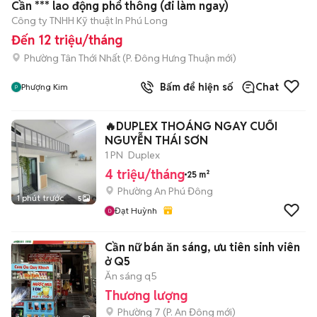
Cần *** lao động phổ thông (đi làm ngay)
Công ty TNHH Kỹ thuật In Phú Long
Đến 12 triệu/tháng
Phường Tân Thới Nhất
(
P. Đông Hưng Thuận
mới)
Bấm để hiện số
Chat
Phượng Kim
🔥DUPLEX THOÁNG NGAY CUỐI
NGUYỄN THÁI SƠN
1 PN
Duplex
4 triệu/tháng
25 m²
Phường An Phú Đông
1 phút trước
5
Đạt Huỳnh
Cần nữ bán ăn sáng, ưu tiên sinh viên
ở Q5
Ăn sáng q5
Thương lượng
Phường 7
(
P. An Đông
mới)