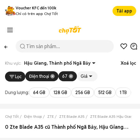
Voucher KFC đến 100k
Tải app
Chỉ có trên app Chợ Tốt
Khu vực:
Hậu Giang, Thành phố Ngã Bảy
Xoá lọc
Điện thoại
67
Giá
Lọc
Dung lượng:
64 GB
128 GB
256 GB
512 GB
1 TB
2 
Chợ Tốt
Điện thoại
ZTE
ZTE Blade A35
ZTE Blade A35 Hậu Giang
0 Zte Blade A35 cũ Thành phố Ngã Bảy, Hậu Giang đẹp