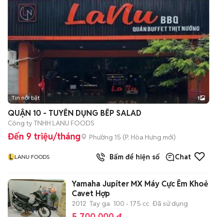
Tin nổi bật
1
QUẬN 10 - TUYỂN DỤNG BẾP SALAD
Công ty TNHH LANU FOODS
Đến 9 triệu/tháng
Phường 15
(
P. Hòa Hưng
mới)
L
Bấm để hiện số
Chat
LANU FOODS
Yamaha Jupiter MX Máy Cực Êm Khoẻ 
Cavet Hợp
2012
Tay ga
100 - 175 cc
Đã sử dụng
5.700.000 đ