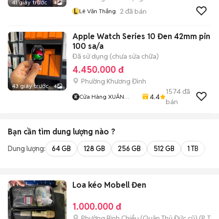
41 giây trước
4
L
2
đã bán
Lê Văn Thắng
Apple Watch Series 10 Đen 42mm pin
100 sa/a
Đã sử dụng (chưa sửa chữa)
4.450.000 đ
Phường Khương Đình
43 giây trước
4
1574
đã
4.4
Cửa Hàng XUÂN
bán
CHÍNH APPLE
Bạn cần tìm
dung lượng
nào ?
Dung lượng:
64 GB
128 GB
256 GB
512 GB
1 TB
2 
Loa kéo Mobell Đen
1.000.000 đ
Phường Bình Chiểu (Quận Thủ Đức cũ)
(
P. Ta