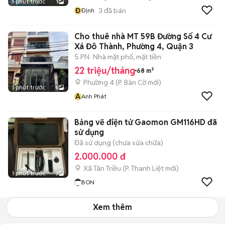
1 phút trước
1
Đ
3
đã bán
Định
Cho thuê nhà MT 59B Đường Số 4 Cư
Xá Đô Thành, Phường 4, Quận 3
5 PN
Nhà mặt phố, mặt tiền
22 triệu/tháng
68 m²
Phường 4
(
P. Bàn Cờ
mới)
1 phút trước
5
A
Anh Phát
Bảng vẽ điện tử Gaomon GM116HD đã
sử dụng
Đã sử dụng (chưa sửa chữa)
2.000.000 đ
Xã Tân Triều
(
P. Thanh Liệt
mới)
1 phút trước
3
BON
Xem thêm